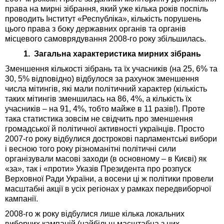
права на мирні зібрання, який уже кілька років поспіль
проводить Інститут «Республіка», кількість порушень
цього права з боку державних органів та органів
місцевого самоврядування 2008-го року збільшилась.
1. Загальна характеристика мирних зібрань
Зменшення кількості зібрань та їх учасників (на 25, 6% та
30, 5% відповідно) відбулося за рахунок зменшення
числа мітингів, які мали політичний характер (кількість
таких мітингів зменшилась на 86, 4%, а кількість їх
учасників – на 91, 4%, тобто майже в 11 разів!). Проте
така статистика зовсім не свідчить про зменшення
громадської й політичної активності українців. Просто
2007-го року відбулися дострокові парламентські вибори
і весною того року різноманітні політичні сили
організували масові заходи (в основному – в Києві) як
«за», так і «проти» Указів Президента про розпуск
Верховної Ради України, а восени ці ж політики провели
масштабні акції в усіх регіонах у рамках передвиборчої
кампанії.
2008-го ж року відбулися лише кілька локальних
виборчих кампаній (найбільш масштабна з них –