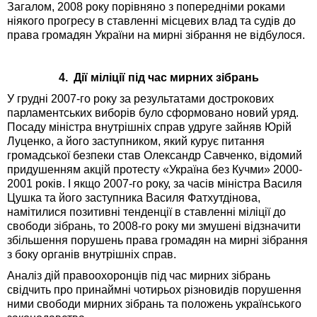
Загалом, 2008 року порівняно з попередніми роками
ніякого прогресу в ставленні місцевих влад та судів до
права громадян України на мирні зібрання не відбулося.
4. Дії міліції під час мирних зібрань
У грудні 2007-го року за результатами дострокових
парламентських виборів було сформовано новий уряд.
Посаду міністра внутрішніх справ удруге зайняв Юрій
Луценко, а його заступником, який курує питання
громадської безпеки став Олександр Савченко, відомий
придушенням акцій протесту «Україна без Кучми» 2000-
2001 років. І якщо 2007-го року, за часів міністра Василя
Цушка та його заступника Василя Фатхутдінова,
намітилися позитивні тенденції в ставленні міліції до
свободи зібрань, то 2008-го року ми змушені відзначити
збільшення порушень права громадян на мирні зібрання
з боку органів внутрішніх справ.
Аналіз дій правоохоронців під час мирних зібрань
свідчить про принаймні чотирьох різновидів порушення
ними свободи мирних зібрань та положень українського