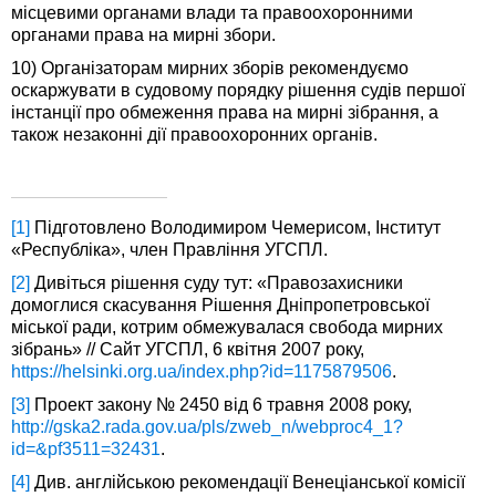
місцевими органами влади та правоохоронними
органами права на мирні збори.
10) Організаторам мирних зборів рекомендуємо
оскаржувати в судовому порядку рішення судів першої
інстанції про обмеження права на мирні зібрання, а
також незаконні дії правоохоронних органів.
[1]
Підготовлено Володимиром Чемерисом, Інститут
«Республіка», член Правління УГСПЛ.
[2]
Дивіться рішення суду тут: «Правозахисники
домоглися скасування Рішення Дніпропетровської
міської ради, котрим обмежувалася свобода мирних
зібрань» // Сайт УГСПЛ, 6 квітня 2007 року,
https://helsinki.org.ua/index.php?id=1175879506
.
[3]
Проект закону № 2450 від 6 травня 2008 року,
http://gska2.rada.gov.ua/pls/zweb_n/webproc4_1?
id=&pf3511=32431
.
[4]
Див. англійською рекомендації Венеціанської комісії