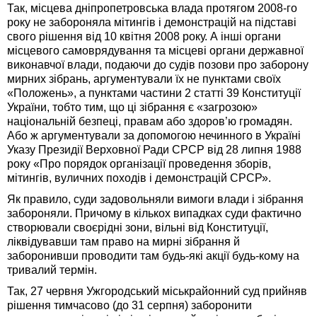
Так, місцева дніпропетровська влада протягом 2008-го
року не забороняла мітингів і демонстрацій на підставі
свого рішення від 10 квітня 2008 року. А інші органи
місцевого самоврядування та місцеві органи державної
виконавчої влади, подаючи до судів позови про заборону
мирних зібрань, аргументували їх не пунктами своїх
«Положень», а пунктами частини 2 статті 39 Конституції
України, тобто тим, що ці зібрання є «загрозою»
національній безпеці, правам або здоров’ю громадян.
Або ж аргументували за допомогою нечинного в Україні
Указу Президії Верховної Ради СРСР від 28 липня 1988
року «Про порядок організації проведення зборів,
мітингів, вуличних походів і демонстрацій СРСР».
Як правило, суди задовольняли вимоги влади і зібрання
забороняли. Причому в кількох випадках суди фактично
створювали своєрідні зони, вільні від Конституції,
ліквідувавши там право на мирні зібрання й
заборонивши проводити там будь-які акції будь-кому на
тривалий термін.
Так, 27 червня Ужгородський міськрайонний суд прийняв
рішення тимчасово (до 31 серпня) заборонити