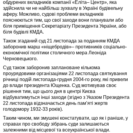
обдурених вкладників компанії «Еліта– Центр», яка
здійснила чи не найбільш зухвалу в Україні будівельну
аферу. Можливо, судові проблеми вкладників
пояснюються тим, що свої заходи вони планували або
біля приміщення Секретаріату Президента України, або
біля будівлі КМДА.
Також згаданий суд 21 листопада за поданням КМДА
заборонив марш «ніщебродів»– противників соціально-
економічної політики столичного мера Леоніда
Черновецького.
Суд також заборонив заплановане кількома
проурядовими організаціями 22 листопада святкування
річниці подій листопада-грудня 2004-го року, які привели
до влади президента Ющенка. Суд мотивував своє
рішення тим, що цього дня в центрі Києва
відбуватимуться інші заходи (згідно з Указом Президента
22 листопада відзначається день пам’яті жертв
голодомору 1932-33 років).
Таким чином, ми змушені констатувати, що як і раніше, у
справах про свободу зібрань суди залишаються
залежними від місцевої та всеукраїнської влади.