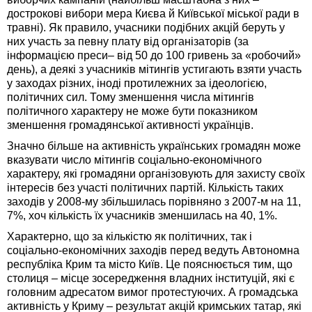
дострокові вибори мера Києва й Київської міської ради в
травні). Як правило, учасники подібних акцій беруть у
них участь за певну плату від організаторів (за
інформацією преси– від 50 до 100 гривень за «робочий»
день), а деякі з учасників мітингів устигають взяти участь
у заходах різних, іноді протилежних за ідеологією,
політичних сил. Тому зменшення числа мітингів
політичного характеру не може бути показником
зменшення громадянської активності українців.
Значно більше на активність українських громадян може
вказувати число мітингів соціально-економічного
характеру, які громадяни організовують для захисту своїх
інтересів без участі політичних партій. Кількість таких
заходів у 2008-му збільшилась порівняно з 2007-м на 11,
7%, хоч кількість їх учасників зменшилась на 40, 1%.
Характерно, що за кількістю як політичних, так і
соціально-економічних заходів перед ведуть Автономна
республіка Крим та місто Київ. Це пояснюється тим, що
столиця – місце зосередження владних інституцій, які є
головним адресатом вимог протестуючих. А громадська
активність у Криму – результат акцій кримських татар, які