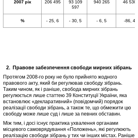
2007 рік
206 495
93 109
940 265
46 530
597
%
- 25, 6
- 30, 5
- 6, 5
-86, 4
2. Правове забезпечення свободи мирних зібрань
Протягом 2008-го року не було прийнято жодного
правового акту, який би регулював свободу зібрань.
Таким чином, як і раніше, свобода мирних зібрань
регулюється лише статтею 39 Конституції України, яка
встановлює «декларативний» (повідомчий) порядок
реалізації свободи зібрань, а також те, що обмежити цю
свободу може лише суд і лише за певних обставин.
Між тим, і досі існує практика ухвалення органами
місцевого самоврядування «Положень», які регулюють
реалізацію свободи зібрань у тих чи інших містах. Раніше