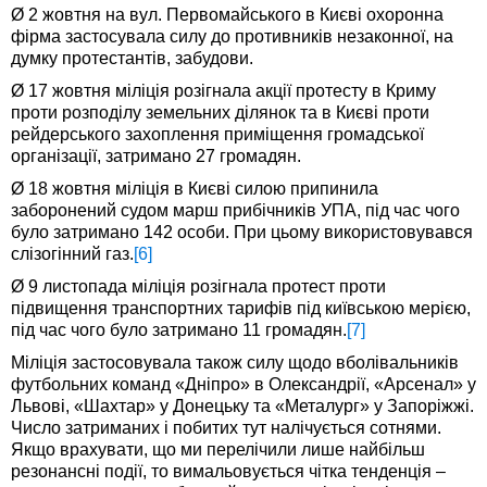
Ø 2 жовтня на вул. Первомайського в Києві охоронна
фірма застосувала силу до противників незаконної, на
думку протестантів, забудови.
Ø 17 жовтня міліція розігнала акції протесту в Криму
проти розподілу земельних ділянок та в Києві проти
рейдерського захоплення приміщення громадської
організації, затримано 27 громадян.
Ø 18 жовтня міліція в Києві силою припинила
заборонений судом марш прибічників УПА, під час чого
було затримано 142 особи. При цьому використовувався
слізогінний газ.
[6]
Ø 9 листопада міліція розігнала протест проти
підвищення транспортних тарифів під київською мерією,
під час чого було затримано 11 громадян.
[7]
Міліція застосовувала також силу щодо вболівальників
футбольних команд «Дніпро» в Олександрії, «Арсенал» у
Львові, «Шахтар» у Донецьку та «Металург» у Запоріжжі.
Число затриманих і побитих тут налічується сотнями.
Якщо врахувати, що ми перелічили лише найбільш
резонансні події, то вимальовується чітка тенденція –