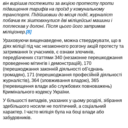
він вирішив постежити за акцією протесту проти
підвищення тарифів на проїзд у комунальному
транспорті. Підійшовши до місця події, журналіст
побачив як зіштовхнулися дві міліцейські машини і
поплескав у долоні. Після цього його затримав
міліціонер.
[8]
Ураховуючи вищенаведене, можна стверджувати, що в
діях міліції під час незаконного розгону акцій протесту та
затримання їх учасників, є ознаки злочинів,
передбачених статтями 340 (незаконне перешкоджання
проведенню мітингів і демонстрацій), 170
(перешкоджання законній діяльності об’єднань
громадян), 171 (перешкоджання професійній діяльності
журналістів), 364 (зловживання владою), 365
(перевищення влади або службових повноважень)
Кримінального кодексу України.
У більшості випадків, указаних у цьому розділі, зібрання
здебільшого носили не політичний, а соціальний
характер. І часто міліція була на боці влади або
забудовників.