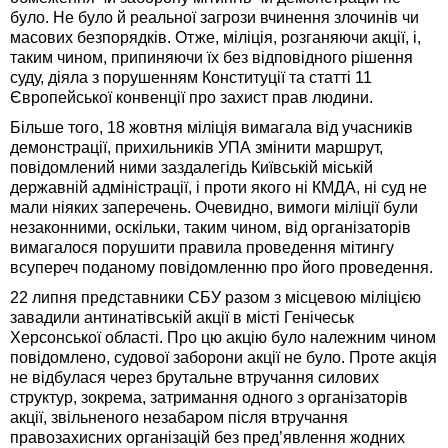
було. Не було й реальної загрози вчинення злочинів чи
масових безпорядків. Отже, міліція, розганяючи акції, і,
таким чином, припиняючи їх без відповідного рішення
суду, діяла з порушенням Конституції та статті 11
Європейської конвенції про захист прав людини.
Більше того, 18 жовтня міліція вимагала від учасників
демонстрації, прихильників УПА змінити маршрут,
повідомлений ними заздалегідь Київській міській
державній адміністрації, і проти якого ні КМДА, ні суд не
мали ніяких заперечень. Очевидно, вимоги міліції були
незаконними, оскільки, таким чином, від організаторів
вимагалося порушити правила проведення мітингу
всупереч поданому повідомленню про його проведення.
22 липня представники СБУ разом з місцевою міліцією
завадили антинатівській акції в місті Генічеськ
Херсонської області. Про цю акцію було належним чином
повідомлено, судової заборони акції не було. Проте акція
не відбулася через брутальне втручання силових
структур, зокрема, затримання одного з організаторів
акції, звільненого незабаром після втручання
правозахисних організацій без пред’явлення жодних