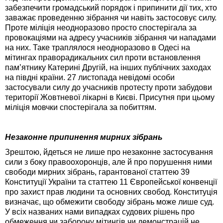
забезпечити громадський порядок і припинити дії тих, хто
заважає проведенню зібрання чи навіть застосовує силу.
Проте міліція неодноразово просто спостерігала за
провокаціями на адресу учасників зібрання чи нападами
на них. Таке траплялося неодноразово в Одесі на
мітингах праворадикальних сил проти встановлення
пам’ятнику Катерині Другій, на інших публічних заходах
на півдні країни. 27 листопада невідомі особи
застосували силу до учасників протесту проти забудови
території Жовтневої лікарні в Києві. Присутня при цьому
міліція мовчки спостерігала за побиттям.
Незаконне припинення мирних зібрань
Зрештою, йдеться не лише про незаконне застосування
сили з боку правоохоронців, але й про порушення ними
свободи мирних зібрань, гарантованої статтею 39
Конституції України та статтею 11 Європейської конвенції
про захист прав людини та основних свобод. Конституція
визначає, що обмежити свободу зібрань може лише суд.
У всіх названих нами випадках судових рішень про
обмеження чи заборону мітингів чи демонстрацій не