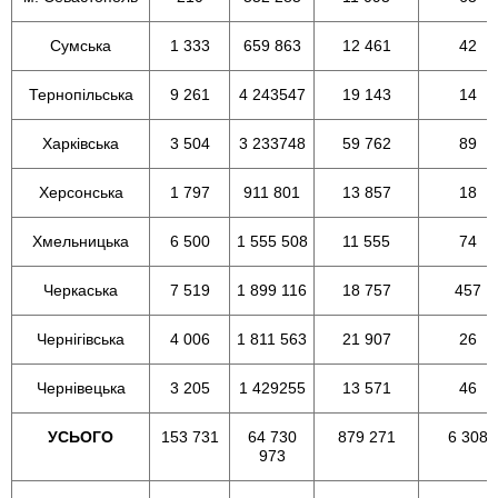
Сумська
1 333
659 863
12 461
42
Тернопільська
9 261
4 243547
19 143
14
Харківська
3 504
3 233748
59 762
89
Херсонська
1 797
911 801
13 857
18
Хмельницька
6 500
1 555 508
11 555
74
Черкаська
7 519
1 899 116
18 757
457
Чернігівська
4 006
1 811 563
21 907
26
Чернівецька
3 205
1 429255
13 571
46
УСЬОГО
153 731
64 730
879 271
6 308
973