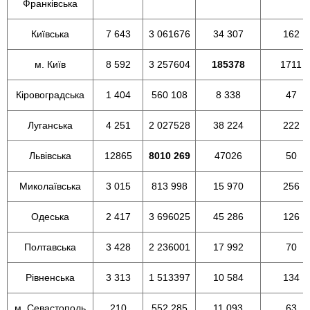
Франківська
Київська
7 643
3 061676
34 307
162
м. Київ
8 592
3 257604
185378
1711
Кіровоградська
1 404
560 108
8 338
47
Луганська
4 251
2 027528
38 224
222
Львівська
12865
8010 269
47026
50
Миколаївська
3 015
813 998
15 970
256
Одеська
2 417
3 696025
45 286
126
Полтавська
3 428
2 236001
17 992
70
Рівненська
3 313
1 513397
10 584
134
м. Севастополь
210
552 285
11 093
63