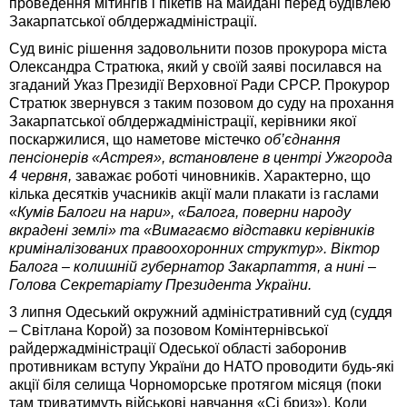
проведення мітингів і пікетів на майдані перед будівлею
Закарпатської облдержадміністрації.
Суд виніс рішення задовольнити позов прокурора міста
Олександра Стратюка, який у своїй заяві посилався на
згаданий Указ Президії Верховної Ради СРСР. Прокурор
Стратюк звернувся з таким позовом до суду на прохання
Закарпатської облдержадміністрації, керівники якої
поскаржилися, що наметове містечко
об’єднання
пенсіонерів «Астрея», встановлене в центрі Ужгорода
4 червня,
заважає роботі чиновників. Характерно, що
кілька десятків учасників акції мали плакати із гаслами
«
Кумів Балоги на нари», «Балога, поверни народу
вкрадені землі» та «Вимагаємо відставки керівників
криміналізованих правоохоронних структур». Віктор
Балога – колишній губернатор Закарпаття, а нині –
Голова Секретаріату Президента України.
3 липня Одеський окружний адміністративний суд (суддя
– Світлана Корой) за позовом Комінтернівської
райдержадміністрації Одеської області заборонив
противникам вступу України до НАТО проводити будь-які
акції біля селища Чорноморське протягом місяця (поки
там триватимуть військові навчання «Сі бриз»). Коли