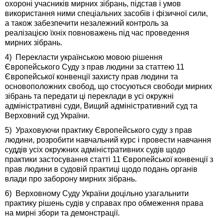
охороні учасників мирних зібрань, підстав і умов
використання ними спеціальних засобів і фізичної сили,
а також забезпечити незалежний контроль за
реалізацією їхніх повноважень під час проведення
мирних зібрань.
4) Перекласти українською мовою рішення
Європейського Суду з прав людини за статтею 11
Європейської конвенції захисту прав людини та
основоположних свобод, що стосуються свободи мирних
зібрань та передати ці переклади в усі окружні
адміністративні суди, Вищий адміністративний суд та
Верховний суд України.
5) Ураховуючи практику Європейського суду з прав
людини, розробити навчальний курс і провести навчання
суддів усіх окружних адміністративних судів щодо
практики застосування статті 11 Європейської конвенції з
прав людини в судовій практиці щодо подань органів
влади про заборону мирних зібрань.
6) Верховному Суду України доцільно узагальнити
практику рішень судів у справах про обмеження права
на мирні збори та демонстрації.