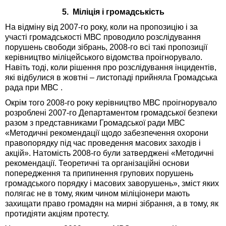
5. Міліція і громадськість
На відміну від 2007-го року, коли на пропозицію і за
участі громадськості МВС проводило розслідування
порушень свободи зібрань, 2008-го всі такі пропозиції
керівництво міліцейського відомства проігнорувало.
Навіть тоді, коли рішення про розслідування інцидентів,
які відбулися в жовтні – листопаді прийняла Громадська
рада при МВС .
Окрім того 2008-го року керівництво МВС проігнорувало
розроблені 2007-го Департаментом громадської безпеки
разом з представниками Громадської ради МВС
«Методичні рекомендації щодо забезпечення охорони
правопорядку під час проведення масових заходів і
акцій». Натомість 2008-го були затверджені «Методичні
рекомендації. Теоретичні та організаційні основи
попередження та припинення групових порушень
громадського порядку і масових заворушень», зміст яких
полягає не в тому, яким чином міліціонери мають
захищати право громадян на мирні зібрання, а в тому, як
протидіяти акціям протесту.