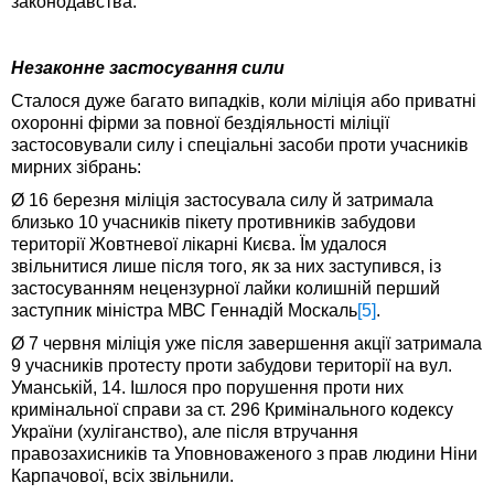
законодавства.
Незаконне застосування сили
Сталося дуже багато випадків, коли міліція або приватні
охоронні фірми за повної бездіяльності міліції
застосовували силу і спеціальні засоби проти учасників
мирних зібрань:
Ø 16 березня міліція застосувала силу й затримала
близько 10 учасників пікету противників забудови
території Жовтневої лікарні Києва. Їм удалося
звільнитися лише після того, як за них заступився, із
застосуванням нецензурної лайки колишній перший
заступник міністра МВС Геннадій Москаль
[5]
.
Ø 7 червня міліція уже після завершення акції затримала
9 учасників протесту проти забудови території на вул.
Уманській, 14. Ішлося про порушення проти них
кримінальної справи за ст. 296 Кримінального кодексу
України (хуліганство), але після втручання
правозахисників та Уповноваженого з прав людини Ніни
Карпачової, всіх звільнили.