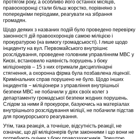
протягом року, а особливо його останніх місяців,
правоохоронці стали більш жорстко, порівняно з
попередніми періодами, реагувати на зібрання
громадян.
Щодо деяких з названих подій було проведено перевірку
законності дій правоохоронців самою міліцією і
прокуратурою (на вимогу громадськості). І лише щодо
інциденту на вул. Первомайського внутрішнє
розслідування, проведене головним управлінням МВС у
Києві, встановило наявність порушень з боку
міліціонерів – 15 з них отримали дисциплінарні
стягнення, а охоронна фірма була позбавлена ліцензії.
Кримінальних справ порушено не було. Щодо інших
інцидентів − міліціонери з управління внутрішньої
безпеки МВС не побачили у діях своїх колег з
департаменту громадської безпеки жодних порушень.
Слідом за ними й прокурори, базуючись на матеріалах
внутрішнього розслідування міліції, не побачили підстав
для прокурорського реагування.
Утім, така реакція, а точніше, відсутність реакції, не
означає, що дії міліціонерів були законними і що вони не
потребують оцінки з боку правозахисників. Зрештою,