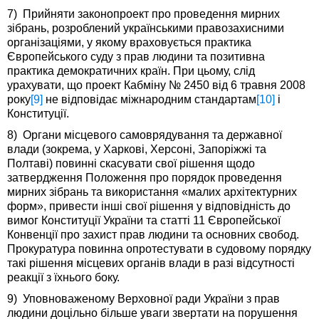
7) Прийняти законопроект про проведення мирних
зібрань, розроблений українськими правозахисними
організаціями, у якому враховується практика
Європейського суду з прав людини та позитивна
практика демократичних країн. При цьому, слід
урахувати, що проект Кабміну № 2450 від 6 травня 2008
року
[9]
не відповідає міжнародним стандартам
[10]
і
Конституції.
8) Органи місцевого самоврядування та державної
влади (зокрема, у Харкові, Херсоні, Запоріжжі та
Полтаві) повинні скасувати свої рішення щодо
затвердження Положення про порядок проведення
мирних зібрань та використання «малих архітектурних
форм», привести інші свої рішення у відповідність до
вимог Конституції України та статті 11 Європейської
Конвенції про захист прав людини та основних свобод.
Прокуратура повинна опротестувати в судовому порядку
такі рішення місцевих органів влади в разі відсутності
реакції з їхнього боку.
9) Уповноваженому Верховної ради України з прав
людини доцільно більше уваги звертати на порушення