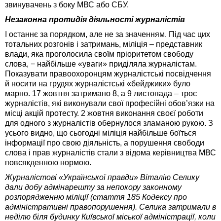
звинувачень з боку МВС або СБУ.
Незаконна протидія діяльності журналістів
І останнє за порядком, але не за значенням. Під час цих
тотальних розгонів і затримань, міліція – представник
влади, яка проголосила своїм пріоритетом свободу
слова, − найбільше «уваги» приділяла журналістам.
Показувати правоохоронцям журналістські посвідчення
й носити на грудях журналістські «бейджики» було
марно. 17 жовтня затримано 8, а 9 листопада – троє
журналістів, які виконували свої професійні обов’язки на
місці акцій протесту. 2 жовтня виконання своєї роботи
для одного з журналістів обернулося зламаною рукою. З
усього видно, що сьогодні міліція найбільше боїться
інформації про свою діяльність, а порушення свободи
слова і прав журналістів стали з відома керівництва МВС
повсякденною нормою.
Журналістові «Української правди» Віталію Селику
дали добу адмінарешту за непокору законному
розпорядженню міліції (стаття 185 Кодексу про
адміністративні правопорушення). Селика затримали в
неділю біля будинку Київської міської адміністрації, коли