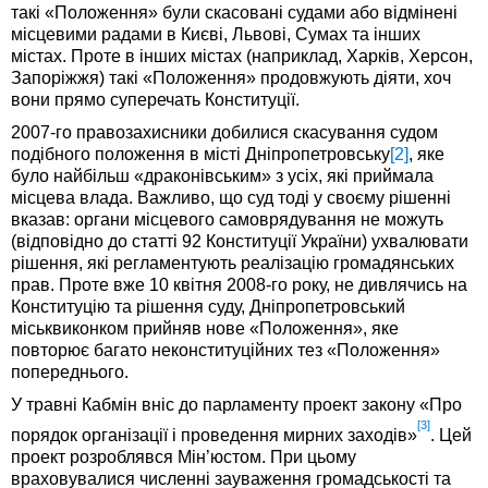
такі «Положення» були скасовані судами або відмінені
місцевими радами в Києві, Львові, Сумах та інших
містах. Проте в інших містах (наприклад, Харків, Херсон,
Запоріжжя) такі «Положення» продовжують діяти, хоч
вони прямо суперечать Конституції.
2007-го правозахисники добилися скасування судом
подібного положення в місті Дніпропетровську
[2]
, яке
було найбільш «драконівським» з усіх, які приймала
місцева влада. Важливо, що суд тоді у своєму рішенні
вказав: органи місцевого самоврядування не можуть
(відповідно до статті 92 Конституції України) ухвалювати
рішення, які регламентують реалізацію громадянських
прав. Проте вже 10 квітня 2008-го року, не дивлячись на
Конституцію та рішення суду, Дніпропетровський
міськвиконком прийняв нове «Положення», яке
повторює багато неконституційних тез «Положення»
попереднього.
У травні Кабмін вніс до парламенту проект закону «Про
[3]
порядок організації і проведення мирних заходів»
. Цей
проект розроблявся Мін’юстом. При цьому
враховувалися численні зауваження громадськості та