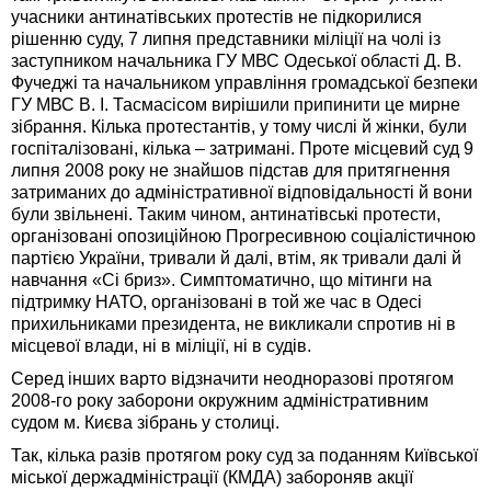
учасники антинатівських протестів не підкорилися
рішенню суду, 7 липня представники міліції на чолі із
заступником начальника ГУ МВС Одеської області Д. В.
Фучеджі та начальником управління громадської безпеки
ГУ МВС В. І. Тасмасісом вирішили припинити це мирне
зібрання. Кілька протестантів, у тому числі й жінки, були
госпіталізовані, кілька – затримані. Проте місцевий суд 9
липня 2008 року не знайшов підстав для притягнення
затриманих до адміністративної відповідальності й вони
були звільнені. Таким чином, антинатівські протести,
організовані опозиційною Прогресивною соціалістичною
партією України, тривали й далі, втім, як тривали далі й
навчання «Сі бриз». Симптоматично, що мітинги на
підтримку НАТО, організовані в той же час в Одесі
прихильниками президента, не викликали спротив ні в
місцевої влади, ні в міліції, ні в судів.
Серед інших варто відзначити неодноразові протягом
2008-го року заборони окружним адміністративним
судом м. Києва зібрань у столиці.
Так, кілька разів протягом року суд за поданням Київської
міської держадміністрації (КМДА) забороняв акції