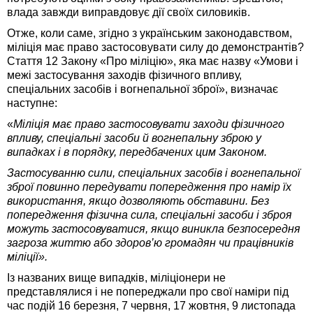
влада завжди виправдовує дії своїх силовиків.
Отже, коли саме, згідно з українським законодавством,
міліція має право застосовувати силу до демонстрантів?
Стаття 12 Закону «Про міліцію», яка має назву «Умови і
межі застосування заходів фізичного впливу,
спеціальних засобів і вогнепальної зброї», визначає
наступне:
«
Міліція має право застосовувати заходи фізичного
впливу, спеціальні засоби й вогнепальну зброю у
випадках і в порядку, передбачених цим Законом.
Застосуванню сили, спеціальних засобів і вогнепальної
зброї повинно передувати попередження про намір їх
використання, якщо дозволяють обставини. Без
попередження фізична сила, спеціальні засоби і зброя
можуть застосовуватися, якщо виникла безпосередня
загроза життю або здоров’ю громадян чи працівників
міліції».
Із названих вище випадків, міліціонери не
представлялися і не попереджали про свої наміри під
час подій 16 березня, 7 червня, 17 жовтня, 9 листопада