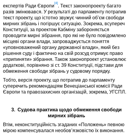
[4]
експертів Ради Європи
. Текст законопроекту багато
разів змінювався. У результаті до парламенту потрапив
текст проекту, що істотно звужує чинний об’єм свободи
мирних зібрань і погіршує ситуацію. Зокрема, всупереч
Конституції, за проектом Кабміну забороняється
проводити мирні зібрання, про які не було повідомлено
місцеві органи влади, запроваджується поняття
«уповноважений органу державної влади», який без
рішення суду і фактично на свій розсуд отримує право
«припиняти» зібрання. Також законопроект установлює
додаткові, порівняно зі ст. 39 Конституції, підстави для
обмеження свободи зібрань у судовому порядку.
Тобто, версія проекту, що потрапив до парламенту
суперечить рекомендаціям Венеціанської комісії Ради
Європи та правозахисних організацій, зокрема, УГСПЛ.
3. Судова практика щодо обмеження свободи
мирних зібрань
Втім, неконституційність згаданих «Положень» певною
мірою компенсувалася необов’язковістю їх виконання.