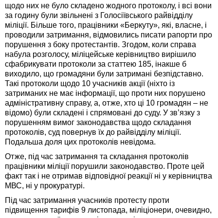
щодо них не було складено жодного протоколу, і всі вони
за годину були звільнені з Голосіївського райвідділу
міліції. Більше того, працівники «Беркуту», які, власне, і
проводили затримання, відмовились писати рапорти про
порушення з боку протестантів. Згодом, коли справа
набула розголосу, міліцейське керівництво вирішило
сфабрикувати протоколи за статтею 185, інакше б
виходило, що громадяни були затримані безпідставно.
Такі протоколи щодо 10 учасників акції (ніхто із
затриманих не має інформації, що проти них порушено
адміністративну справу, а, отже, хто ці 10 громадян – не
відомо) були складені і спрямовані до суду. У зв’язку з
порушенням вимог законодавства щодо складання
протоколів, суд повернув їх до райвідділу міліції.
Подальша доля цих протоколів невідома.
Отже, під час затримання та складання протоколів
працівники міліції порушили законодавство. Проте цей
факт так і не отримав відповідної реакції ні у керівництва
МВС, ні у прокуратурі.
Під час затримання учасників протесту проти
підвищення тарифів 9 листопада, міліціонери, очевидно,