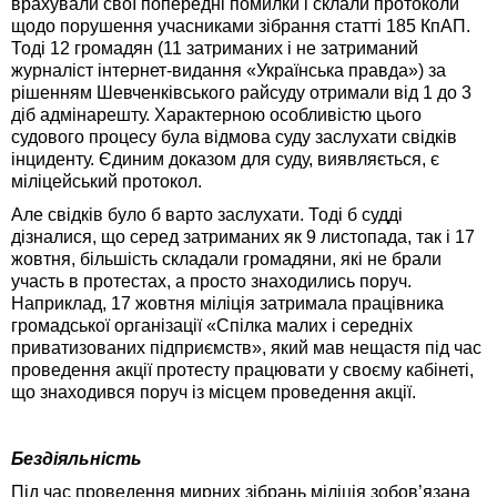
врахували свої попередні помилки і склали протоколи
щодо порушення учасниками зібрання статті 185 КпАП.
Тоді 12 громадян (11 затриманих і не затриманий
журналіст інтернет-видання «Українська правда») за
рішенням Шевченківського райсуду отримали від 1 до 3
діб адмінарешту. Характерною особливістю цього
судового процесу була відмова суду заслухати свідків
інциденту. Єдиним доказом для суду, виявляється, є
міліцейський протокол.
Але свідків було б варто заслухати. Тоді б судді
дізналися, що серед затриманих як 9 листопада, так і 17
жовтня, більшість складали громадяни, які не брали
участь в протестах, а просто знаходились поруч.
Наприклад, 17 жовтня міліція затримала працівника
громадської організації «Спілка малих і середніх
приватизованих підприємств», який мав нещастя під час
проведення акції протесту працювати у своєму кабінеті,
що знаходився поруч із місцем проведення акції.
Бездіяльність
Під час проведення мирних зібрань міліція зобов’язана