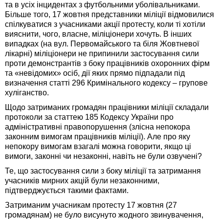
та в усіх інцидентах з футбольними уболівальниками.
Більше того, 17 жовтня представники міліції відмовилися
спілкуватися з учасниками акції протесту, коли ті хотіли
вияснити, чого, власне, міліціонери хочуть. В інших
випадках (на вул. Первомайського та біля Жовтневої
лікарні) міліціонери не припинили застосування сили
проти демонстрантів з боку працівників охоронних фірм
та «невідомих» осіб, дії яких прямо підпадали під
визначення статті 296 Кримінального кодексу – групове
хуліганство.
Щодо затриманих громадян працівники міліції складали
протоколи за статтею 185 Кодексу України про
адміністративні правопорушення (злісна непокора
законним вимогам працівників міліції). Але про яку
непокору вимогам взагалі можна говорити, якщо ці
вимоги, законні чи незаконні, навіть не були озвучені?
Те, що застосування сили з боку міліції та затримання
учасників мирних акцій були незаконними,
підтверджується такими фактами.
Затриманим учасникам протесту 17 жовтня (27
громадянам) не було висунуто жодного звинувачення,