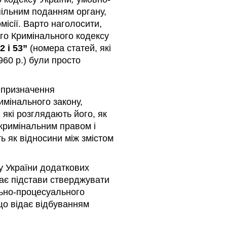
пільним поданням органу,
місії. Варто наголосити,
вого Кримінального кодексу
2 і 53”
(номера статей, які
60 р.) були просто
 призначення
имінального закону,
 які розглядають його, як
 кримінальним правом і
 як відносини між змістом
су України додаткових
дає підстави стверджувати
льно-процесуального
що відає відбуванням