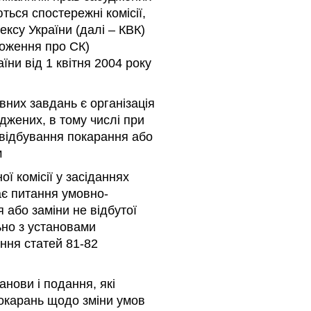
ься спостережні комісії,
ексу України (далі – КВК)
ложення про СК)
їни від 1 квітня 2004 року
вних завдань є організація
жених, в тому числі при
 відбування покарання або
м
ї комісії у засіданнях
ає питання умовно-
 або заміни не відбутої
ьно з установами
ння статей 81-82
анови і подання, які
окарань щодо зміни умов