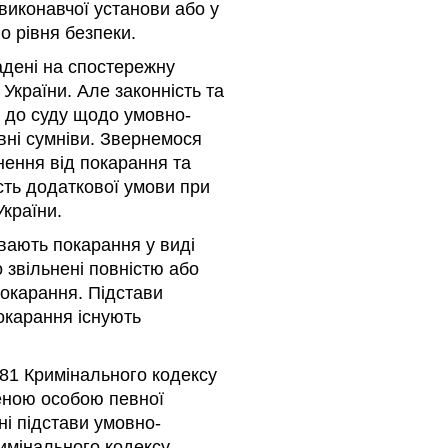
виконавчої установи або у
о рівня безпеки.
адені на спостережну
 України. Але законність та
я до суду щодо умовно-
вні сумніви. Звернемося
нення від покарання та
ість додаткової умови при
України.
увають покарання у виді
 звільнені повністю або
покарання. Підстави
окарання існують
 81 Кримінального кодексу
женою особою певної
ні підстави умовно-
римінального кодексу