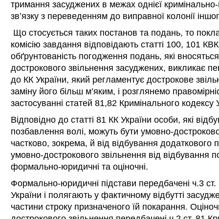
тримання засуджених в межах однієї кримінально-
зв’язку з переведенням до виправної колонії іншог
Що стосується таких постанов та подань, то покл
комісію завдання відповідають статті 100, 101 КВК
обґрунтованість погодження подань, які вносятьс
дострокового звільнення засуджених, викликає пе
до КК України, який регламентує дострокове звіль
заміну його більш м’яким, і розглянемо правомірн
застосуванні статей 81,82 Кримінального кодексу 
Відповідно до статті 81 КК України особи, які відб
позбавлення волі, можуть бути умовно-достроково
частково, зокрема, й від відбування додаткового 
умовно-дострокового звільнення від відбування п
формально-юридичні та оціночні.
Формально-юридичні підстави передбачені ч.3 ст.
України і полягають у фактичному відбутті засуд
частини строку призначеного їй покарання. Оціноч
дострокового звільнення передбачені ч.2 ст. 81 К