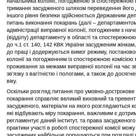
начальника колонії, погодженою зі спостережною 
тримання засудженого шляхом переведення його д
іншого рівня безпеки здійснюється Державним де
питань виконання покарань (далі – департаменто
адміністрації виправної колонії, погодженим з на
(відділу) департаменту в області та спостережною 
до ч.1 ст. 140, 142 КВК України засудженим жінкам
до праці і додержуються вимог режиму, постанов
колонії за погодженням із спостережною комісією
проживання за межами виправної колонії на час зв
зв’язку з вагітністю і пологами, а також до досягн
віку.
Оскільки розгляд питання про умовно-дострокове 
покарання справляє великий виховний та превент
засудженого, матеріали на якого розглядаються комі
які відбувають міру покарання, важливим є дотри
регламентує даний інститут, та права засудженого 
практики участі в роботі спостережної комісії мо
засуджених найбільше порушуються при розгляді 