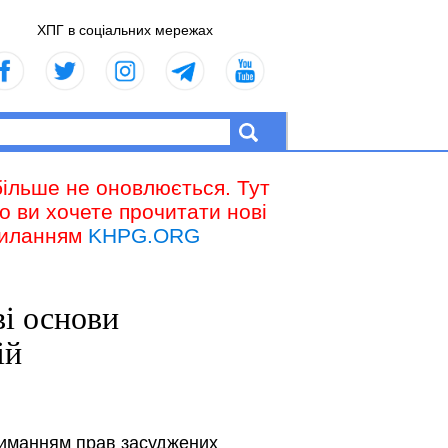
ХПГ в соціальних мережах
більше не оновлюється. Тут
що ви хочете прочитати нові
осиланням
KHPG.ORG
ві основи
ій
риманням прав засуджених