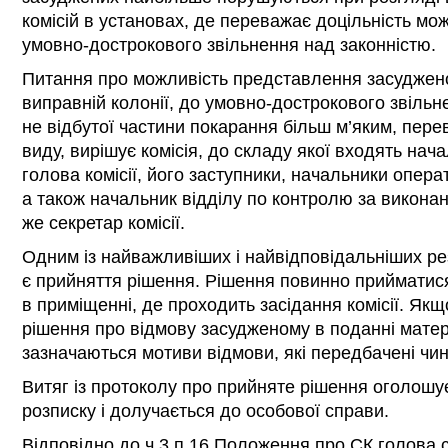
комісій в установах, де переважає доцільність мо
умовно-дострокового звільнення над законністю.
Питання про можливість представлення засуджено
виправній колонії, до умовно-дострокового звільн
не відбутої частини покарання більш м’яким, пер
виду, вирішує комісія, до складу якої входять нач
голова комісії, його заступники, начальники опера
а також начальник відділу по контролю за виконан
же секретар комісії.
Одним із найважливіших і найвідповідальніших резу
є прийняття рішення. Рішення повинно прийматис
в приміщенні, де проходить засідання комісії. Якщ
рішення про відмову засудженому в поданні матері
зазначаються мотиви відмови, які передбачені чи
Витяг із протоколу про прийняте рішення оголошу
розписку і долучається до особової справи.
Відповідно до ч.3 п.16 Положення про СК голова с