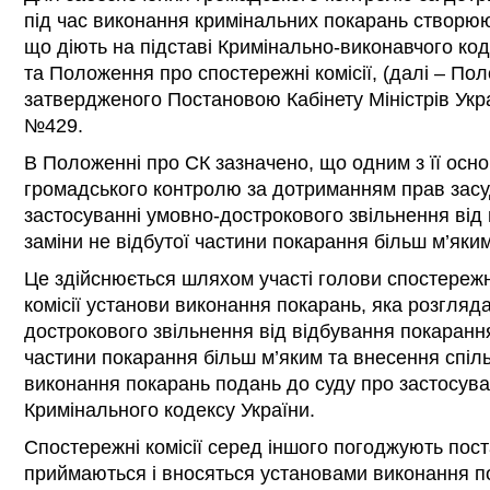
під час виконання кримінальних покарань створюют
що діють на підставі Кримінально-виконавчого код
та Положення про спостережні комісії, (далі – По
затвердженого Постановою Кабінету Міністрів Укра
№429.
В Положенні про СК зазначено, що одним з її осно
громадського контролю за дотриманням прав засуд
застосуванні умовно-дострокового звільнення від
заміни не відбутої частини покарання більш м’яки
Це здійснюється шляхом участі голови спостережно
комісії установи виконання покарань, яка розгляд
дострокового звільнення від відбування покарання
частини покарання більш м’яким та внесення спіл
виконання покарань подань до суду про застосува
Кримінального кодексу України.
Спостережні комісії серед іншого погоджують пост
приймаються і вносяться установами виконання п