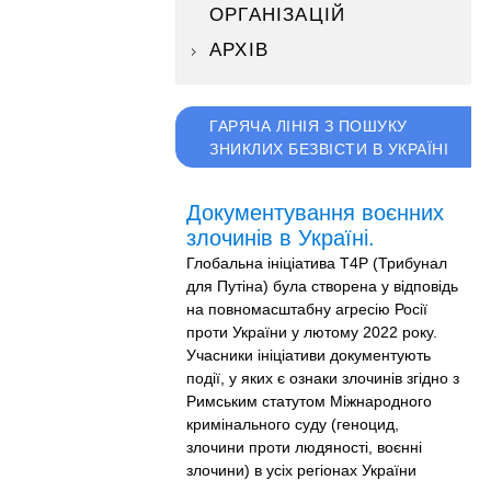
ОРГАНІЗАЦІЙ
АРХІВ
ГАРЯЧА ЛІНІЯ З ПОШУКУ
ЗНИКЛИХ БЕЗВІСТИ В УКРАЇНІ
Документування воєнних
злочинів в Україні.
Глобальна ініціатива T4P (Трибунал
для Путіна) була створена у відповідь
на повномасштабну агресію Росії
проти України у лютому 2022 року.
Учасники ініціативи документують
події, у яких є ознаки злочинів згідно з
Римським статутом Міжнародного
кримінального суду (геноцид,
злочини проти людяності, воєнні
злочини) в усіх регіонах України