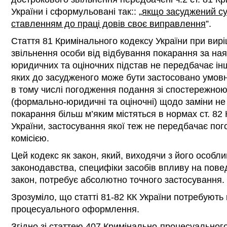
України і сформульовані так::
„якщо засуджений су
ставленням до праці довів своє виправлення
”.
Стаття 81 Кримінального кодексу України при вирі
звільнення особи від відбування покарання за на
юридичних та оціночних підстав не передбачає ін
яких до засудженого може бути застосовано умовн
в тому числі погодження подання зі спостережною 
(формально-юридичні та оціночні) щодо заміни не 
покарання більш м’яким містяться в нормах ст. 82
України, застосування якої теж не передбачає по
комісією.
Цей кодекс як закон, який, виходячи з його особли
законодавства, специфіки засобів впливу на повед
закон, потребує абсолютно точного застосування.
Зрозуміло, що статті 81-82 КК України потребують
процесуального оформлення.
Згідно зі статтею 407 Кримінально-процесуального