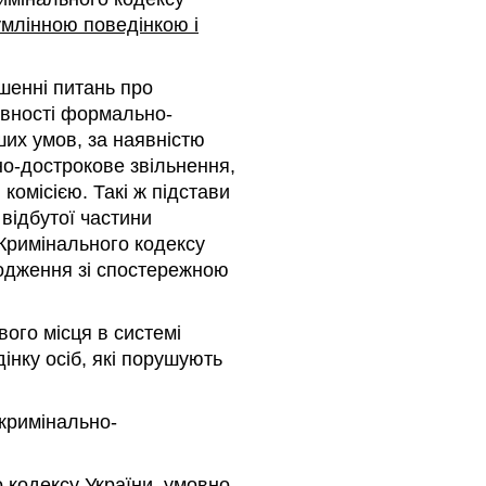
млінною поведінкою і
шенні питань про
явності формально-
ших умов, за наявністю
о-дострокове звільнення,
комісією. Такі ж підстави
відбутої частини
 Кримінального кодексу
годження зі спостережною
вого місця в системі
інку осіб, які порушують
 кримінально-
 кодексу України
,
умовно-