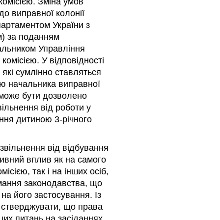
комісією. Зміна умов
о виправної колонії
партаментом України з
м) за поданням
чальником Управління
комісією. У відповідності
, які сумлінно ставляться
ою начальника виправної
 може бути дозволено
ільнення від роботи у
ення дитиною 3-річного
звільнення від відбування
ивний вплив як на самого
сією, так і на інших осіб,
мання законодавства, що
на його застосування. Із
жу стверджувати, що права
цих питань на засіданнях