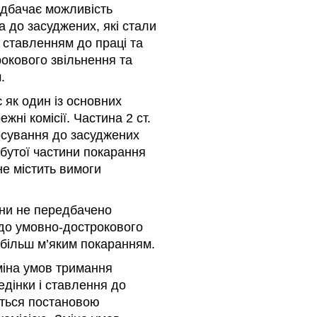
едбачає можливість
 до засуджених, які стали
 ставленням до праці та
окового звільнення та
.
 як один із основних
жні комісії. Частина 2 ст.
осування до засуджених
дбутої частини покарання
не містить вимоги
аїни не передбачено
до умовно-дострокового
я більш м’яким покаранням.
міна умов тримання
едінки і ставлення до
юється постановою