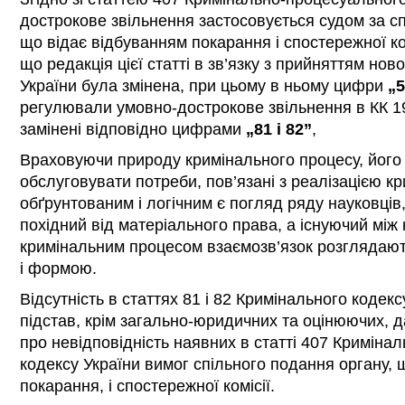
дострокове звільнення застосовується судом за с
що відає відбуванням покарання і спостережної ко
що редакція цієї статті в зв’язку з прийняттям но
України була змінена, при цьому в ньому цифри
„5
регулювали умовно-дострокове звільнення в КК 19
замінені відповідно цифрами
„81 і 82”
,
Враховуючи природу кримінального процесу, його
обслуговувати потреби, пов’язані з реалізацією кр
обґрунтованим і логічним є погляд ряду науковців,
похідний від матеріального права, а існуючий між
кримінальним процесом взаємозв’язок розглядають
і формою.
Відсутність в статтях 81 і 82 Кримінального кодек
підстав, крім загально-юридичних та оцінюючих, 
про невідповідність наявних в статті 407 Криміна
кодексу України вимог спільного подання органу, 
покарання, і спостережної комісії.