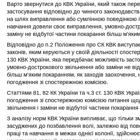
Варто звернутися до КВК України, який також пер
застосування відповідно до чинного законодавства
на шлях виправлення або сумлінною поведінкою і
навчання довели своє виправлення, умовно-достр
заміну не відбутої частини покарання більш м’яким
Відповідно до п.2 Положення про СК КВК виступає
законів, яким керуються у своїй діяльності спостере
130 КВК України, яка передбачає можливість заст
умовно-дострокового звільнення або заміни не ві
більш м’яким покаранням, як заходів заохочення, 
погодження зі спостережною комісією.
Статтями 81, 82 КК України та ч.3 ст. 130 КВК Укр
погодження зі спостережною комісією питання що
звільнення і заміни не відбутої частини покаранн
З аналізу норм КВК України випливає, що тільки з
засуджених до позбавлення волі, залежно від пов
праці та навчання в межах однієї колонії, здійсн