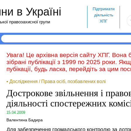
и в Україні
Підтримати
діяльність
ХПГ
ької правозахисної групи
Увага! Це архівна версія сайту ХПГ. Вона 
зібрані публікації з 1999 по 2025 роки. Як
пубікації, будь ласка, перейдіть за цим п
• Дослідження / Права осіб, позбавлених волі
Дострокове звільнення і право
діяльності спостережних коміс
15.04.2009
Валентина Бадира
Для забезпечення громадського контролю за дот