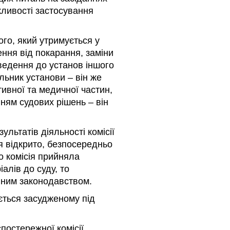
жливості застосування
го, який утримується у
ення від покарання, заміни
еведення до установ іншого
альник установи – він же
тивної та медичної частин,
ням судових рішень – він
льтатів діяльності комісії
я відкрито, безпосередньо
о комісія прийняла
алів до суду, то
нним законодавством.
ється засудженому під
постережної комісії