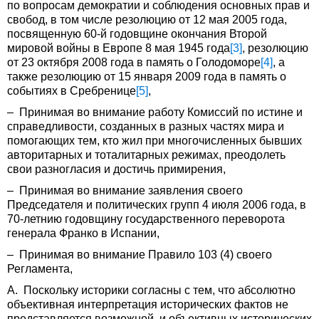
по вопросам демократии и соблюдения основных прав и
свобод, в том числе резолюцию от 12 мая 2005 года,
посвященную 60-й годовщине окончания Второй
мировой войны в Европе 8 мая 1945 года
[3]
, резолюцию
от 23 октября 2008 года в память о Голодоморе
[4]
, а
также резолюцию от 15 января 2009 года в память о
событиях в Сребренице
[5]
,
– Принимая во внимание работу Комиссий по истине и
справедливости, созданных в разных частях мира и
помогающих тем, кто жил при многочисленных бывших
авторитарных и тоталитарных режимах, преодолеть
свои разногласия и достичь примирения,
– Принимая во внимание заявления своего
Председателя и политических групп 4 июля 2006 года, в
70-летнию годовщину государственного переворота
генерала Франко в Испании,
– Принимая во внимание Правило 103 (4) своего
Регламента,
A. Поскольку историки согласны с тем, что абсолютно
объективная интерпретация исторических фактов не
представляется возможной, и объективных исторических