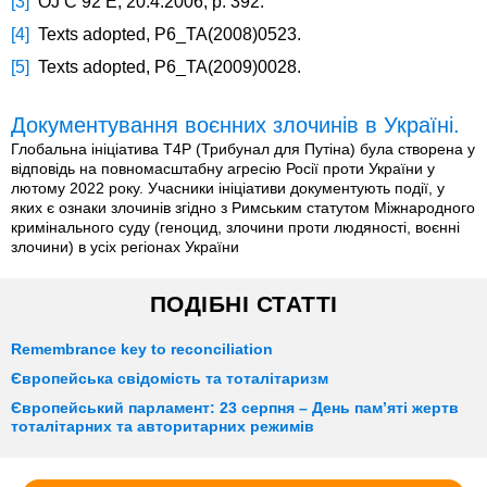
[3]
OJ C 92 E, 20.4.2006, p. 392.
[4]
Texts adopted, P6_TA(2008)0523.
[5]
Texts adopted, P6_TA(2009)0028.
Документування воєнних злочинів в Україні.
Глобальна ініціатива T4P (Трибунал для Путіна) була створена у
відповідь на повномасштабну агресію Росії проти України у
лютому 2022 року. Учасники ініціативи документують події, у
яких є ознаки злочинів згідно з Римським статутом Міжнародного
кримінального суду (геноцид, злочини проти людяності, воєнні
злочини) в усіх регіонах України
ПОДІБНІ СТАТТІ
Remembrance key to reconciliation
Європейська свідомість та тоталітаризм
Європейський парламент: 23 серпня – День пам’яті жертв
тоталітарних та авторитарних режимів