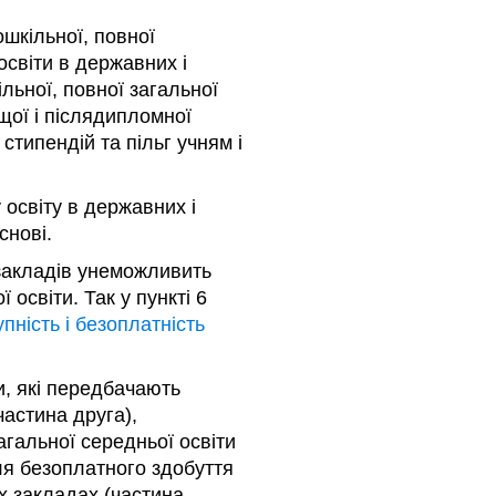
ошкільної, повної
освіти в державних і
льної, повної загальної
щої і післядипломної
стипендій та пільг учням і
освіту в державних і
снові.
 закладів унеможливить
освіти. Так у пункті 6
пність і безоплатність
ни, які передбачають
частина друга),
агальної середньої освіти
ля безоплатного здобуття
х закладах (частина