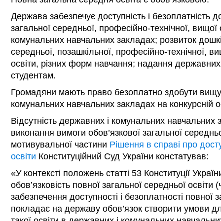
Держава забезпечує доступність і безоплатність д
загальної середньої, професійно-технічної, вищої 
комунальних навчальних закладах; розвиток дошкі
середньої, позашкільної, професійно-технічної, ви
освіти, різних форм навчання; надання державних 
студентам.
Громадяни мають право безоплатно здобути вищу 
комунальних навчальних закладах на конкурсній о
Відсутність державних і комунальних навчальних
виконання вимоги обов’язкової загальної середньої 
мотивувальної частини
Рішення в справі про досту
освіти
Конституційний Суд України констатував:
«У контексті положень статті 53 Конституції Украї
обов’язковість повної загальної середньої освіти (
забезпечення доступності і безоплатності повної з
покладає на державу обов’язок створити умови д
такої освіти в державних і комунальних навчальни