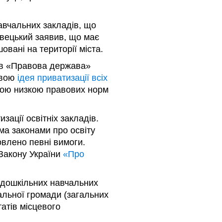
навчальних закладів, що
вецький заявив, що має
овані на території міста.
тив «Правова держава»
овою
ідея приватизації всіх
лою низкою правових норм
ації освітніх закладів.
ма законами про освіту
новлено певні вимоги.
 Закону України
«Про
х дошкільних навчальних
альної громади (загальних
татів місцевого