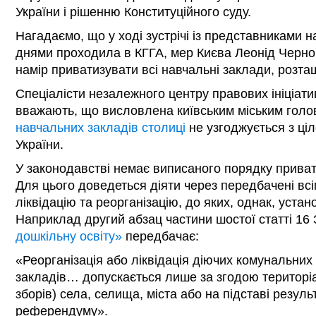
України і рішенню Конституційного суду.
Нагадаємо, що у ході зустрічі із представниками 
днями проходила в КГГА, мер Києва Леонід Черно
намір приватизувати всі навчальні заклади, розташ
Спеціалісти незалежного центру правових ініціа
вважають, що висловлена київським міським гол
навчальних закладів столиці
не узгоджується з ці
України.
У законодавстві немає виписаного порядку приватиз
Для цього доведеться діяти через передбачені всі
ліквідацію та реорганізацію, до яких, однак, уста
Наприклад другий абзац частини шостої статті 16
дошкільну освіту»
передбачає:
«Реорганізація або ліквідація діючих комунальни
закладів… допускається лише за згодою територі
зборів) села, селища, міста або на підставі резуль
референдуму».