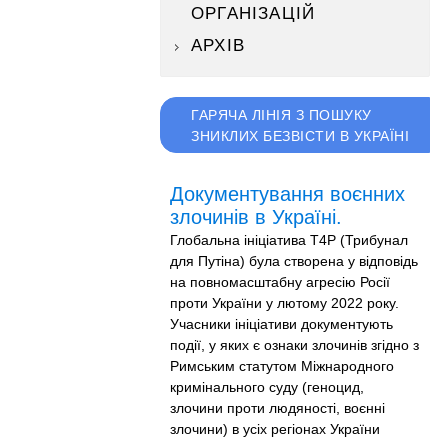
ОРГАНІЗАЦІЙ
АРХІВ
ГАРЯЧА ЛІНІЯ З ПОШУКУ
ЗНИКЛИХ БЕЗВІСТИ В УКРАЇНІ
Документування воєнних
злочинів в Україні.
Глобальна ініціатива T4P (Трибунал
для Путіна) була створена у відповідь
на повномасштабну агресію Росії
проти України у лютому 2022 року.
Учасники ініціативи документують
події, у яких є ознаки злочинів згідно з
Римським статутом Міжнародного
кримінального суду (геноцид,
злочини проти людяності, воєнні
злочини) в усіх регіонах України