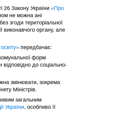
ті 26 Закону України
«Про
оном не можна ані
 без згоди територіальної
її виконавчого органу, але
освіту»
передбачає:
 комунальної форм
и відповідно до соціально-
жна змінювати, зокрема
нету Міністрів.
жливим загальним
ії України
, особливо її