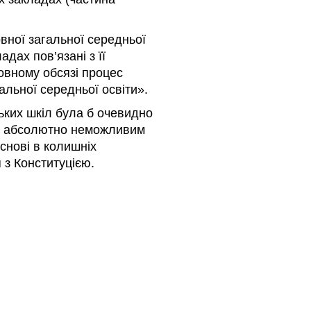
овної загальної середньої
дах пов’язані з її
овному обсязі процес
льної середньої освіти».
ських шкіл була б очевидно
ить абсолютно неможливим
снові в колишніх
 з Конституцією.