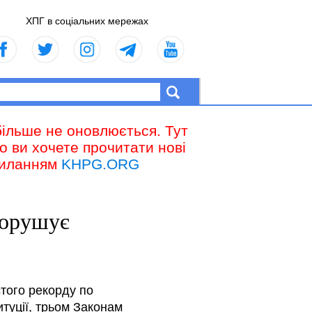
ХПГ в соціальних мережах
більше не оновлюється. Тут
що ви хочете прочитати нові
осиланням
KHPG.ORG
порушує
того рекорду по
туції, трьом Законам