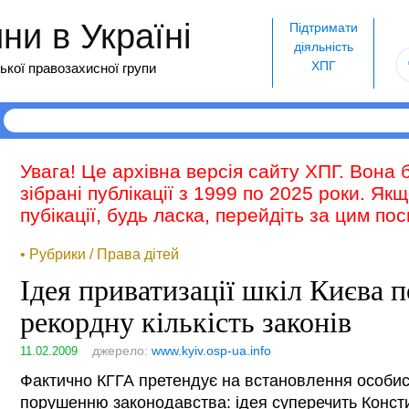
и в Україні
Підтримати
діяльність
ХПГ
ької правозахисної групи
Увага! Це архівна версія сайту ХПГ. Вона 
зібрані публікації з 1999 по 2025 роки. Як
пубікації, будь ласка, перейдіть за цим п
• Рубрики / Права дітей
Ідея приватизації шкіл Києва 
рекордну кількість законів
джерело:
www.kyiv.osp-ua.info
11.02.2009
Фактично КГГА претендує на встановлення особис
порушенню законодавства: ідея суперечить Консти