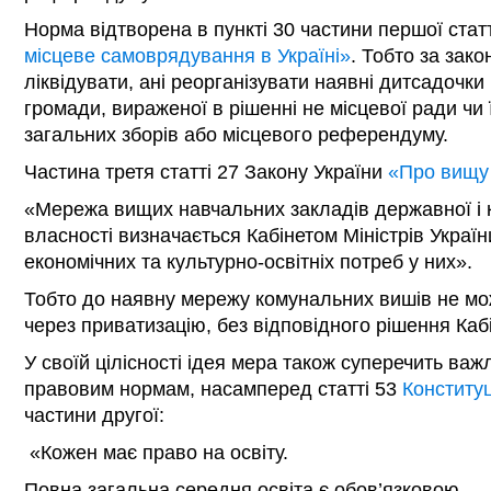
Норма відтворена в пункті 30 частини першої стат
місцеве самоврядування в Україні»
. Тобто за зак
ліквідувати, ані реорганізувати наявні дитсадочки
громади, вираженої в рішенні не місцевої ради чи 
загальних зборів або місцевого референдуму.
Частина третя статті 27 Закону України
«Про вищу 
«Мережа вищих навчальних закладів державної і
власності визначається Кабінетом Міністрів Україн
економічних та культурно-освітніх потреб у них».
Тобто до наявну мережу комунальних вишів не мо
через приватизацію, без відповідного рішення Кабі
У своїй цілісності ідея мера також суперечить ва
правовим нормам, насамперед статті 53
Конституц
частини другої:
«Кожен має право на освіту.
Повна загальна середня освіта є обов’язковою.