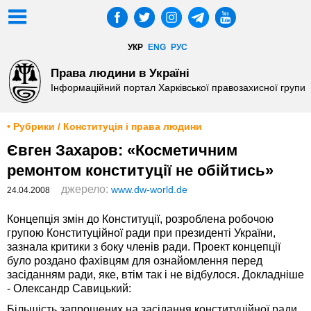
УКР
ENG
РУС
Права людини в Україні
Інформаційний портал Харківської правозахисної групи
• Рубрики / Конституція і права людини
Євген Захаров: «Косметичним
ремонтом конституції не обійтись»
джерело:
www.dw-world.de
24.04.2008
Концепція змін до Конституції, розроблена робочою
групою Конституційної ради при президенті України,
зазнала критики з боку членів ради. Проект концепції
було роздано фахівцям для ознайомлення перед
засіданням ради, яке, втім так і не відбулося. Докладніше
- Олександр Савицький:
Більшість запрошених на засідання конституційної ради