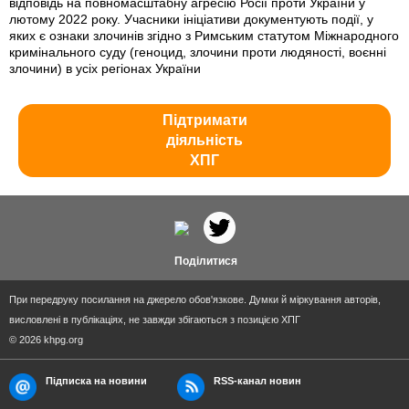
відповідь на повномасштабну агресію Росії проти України у
лютому 2022 року. Учасники ініціативи документують події, у
яких є ознаки злочинів згідно з Римським статутом Міжнародного
кримінального суду (геноцид, злочини проти людяності, воєнні
злочини) в усіх регіонах України
Підтримати
діяльність
ХПГ
Поділитися
При передруку посилання на джерело обов'язкове. Думки й міркування авторів,
висловлені в публікаціях, не завжди збігаються з позицією ХПГ
© 2026 khpg.org
Підписка на новини
RSS-канал новин