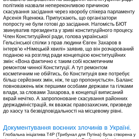
політиків назвали непереконливою причиною
скасування засідання через хворобу спікера парламенту
Арсенія Яценюка. Припускають, що організатори
попросту не були готові до засідання. Натомість БЮТ
звинуватив президента у зриві конституційного процесу.
Член Конституційної ради, голова української
Гельсінської спілки з прав людини Євген Захаров в
інтерв’ю «Німецькій хвилі» заявив, що він розчарований
поданою на розгляд ради концепцією конституційних
змін: «Вона фактично є таким собі косметичним
ремонтом чинної Конституції. А тут ремонтом
косметичним не обійтись, бо Конституція вже потребує
більш серйозних змін, ніж, те що пропонується». Баланс
повноважень між першими особами держави та гілками
влади, за словами Захарова, в концепції виписаний
вкрай нечітко. А запропоноване скасування районних
держадміністрацій, як вважає правозахисник, призведе
до хаосу та безвідповідальності на місцевому рівні.
Документування воєнних злочинів в Україні.
Глобальна ініціатива T4P (Трибунал для Путіна) була створена у