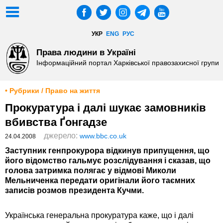
УКР
ENG
РУС
Права людини в Україні
Інформаційний портал Харківської правозахисної групи
• Рубрики / Право на життя
Прокуратура і далі шукає замовників
вбивства Ґонгадзе
джерело:
www.bbc.co.uk
24.04.2008
Заступник генпрокурора відкинув припущення, що
його відомство гальмує розслідування і сказав, що
голова затримка полягає у відмові Миколи
Мельниченка передати оригінали його таємних
записів розмов президента Кучми.
Українська генеральна прокуратура каже, що і далі