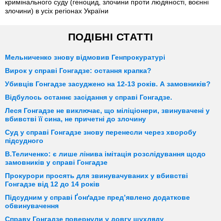
кримінального суду (геноцид, злочини проти людяності, воєнні
злочини) в усіх регіонах України
ПОДІБНІ СТАТТІ
Мельниченко знову відмовив Генпрокуратурі
Вирок у справі Гонгадзе: остання крапка?
Убивців Гонгадзе засуджено на 12-13 років. А замовників?
Відбулось останнє засідання у справі Гонгадзе.
Леся Гонгадзе не виключає, що міліціонери, звинувачені у
вбивстві її сина, не причетні до злочину
Суд у справі Гонгадзе знову перенесли через хворобу
підсудного
В.Теличенко: є лише лінива імітація розслідування щодо
замовників у справі Гонгадзе
Прокурори просять для звинувачуваних у вбивстві
Гонгадзе від 12 до 14 років
Підсудним у справі Ґонґадзе пред’явлено додаткове
обвинувачення
Справу Гонгадзе повернули у довгу шухляду