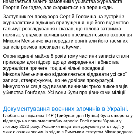
намагається знайти замовників убивства журналіста
Георгія Ґонґадзе, але скаржиться на перешкоди.
Заступник генпрокурора Сергій Голомша на зустрічі з
журналістами відкинув припущення, що його відомство
гальмує розслідування і сказав, що голова затримка
полягає у відмові колишнього президентського охоронця
Миколи Мельниченка передати оригінали його таємних
записів розмов президента Кучми.
Оприлюднені майже 8 років тому частини записів стали
приводом для підозр, що до викрадення і вбивства
журналіста причетні тодішні чільні посадовці.
Микола Мельниченко відмовляється віддавати усі свої
записи, стверджуючи, що не довіряє прокуратурі.
Минулого місяця суд визнав винними трьох виконавців
убивства Ґонґадзе. Усі вони були працівниками міліції.
Документування воєнних злочинів в Україні.
Глобальна ініціатива T4P (Трибунал для Путіна) була створена у
відповідь на повномасштабну агресію Росії проти України у
лютому 2022 року. Учасники ініціативи документують події, у
яких є ознаки злочинів згідно з Римським статутом Міжнародного