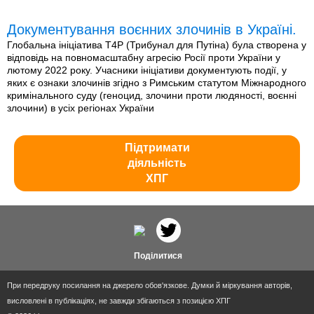
Документування воєнних злочинів в Україні.
Глобальна ініціатива T4P (Трибунал для Путіна) була створена у
відповідь на повномасштабну агресію Росії проти України у
лютому 2022 року. Учасники ініціативи документують події, у
яких є ознаки злочинів згідно з Римським статутом Міжнародного
кримінального суду (геноцид, злочини проти людяності, воєнні
злочини) в усіх регіонах України
Підтримати
діяльність
ХПГ
Поділитися
При передруку посилання на джерело обов'язкове. Думки й міркування авторів,
висловлені в публікаціях, не завжди збігаються з позицією ХПГ