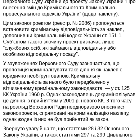
Верховного Суду України до проекту Закону України “Про
внесення змін до Кримінального та Кримінально-
процесуального кодексів України” (щодо наклепу).
Цим законопроектом (реєстр. № 2086) пропонується
встановити кримінальну відповідальність за наклеп,
доповнивши Кримінальний кодекс України ст. 151-1.
Суб’єктом такого злочину проект визначає лише
“службових осіб, які займають відповідальну або
особливо відповідальну посаду”.
У зауваженнях Верховного Суду зазначається, що
пропозиція криміналізувати таке діяння як наклеп є
юридично необґрунтованою. Кримінальну
відповідальність за нього було передбачено у
вітчизняному кримінальному законодавстві — у ст. 125
КК України 1960 р. Однак законодавець декриміналізував
це діяння із прийняттям у 2001 р. нового КК. З того часу
на розгляд Верховної Ради неодноразово вносилися
законопроекти, спрямовані на криміналізацію наклепу,
однак жоден із них не був прийнятий як закон.
Звернуто увагу й на те, що статтями 28 і 32 Основного
Закону України, а також статтями 297 та 299 Цивільного