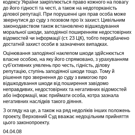
кодексу України закріплюється право кожного на повагу
до його гідності та честі, а також на недоторканість
ділової репутації. При порушенні цих прав особа може
звернутися до суду з позовом про їх захист. Цивільним
законодавством також встановлено відшкодування
моральної шкоди, заподіяної поширенням недостовірних
відомостей чи інформації (ст. 23 ЦК), тобто передбачено
достатній захист особи в зазначених випадках.
Оцінювання заподіяної наклепом шкоди здійснюється
власне особою, на яку його спрямовано, з урахуванням
суб’єктивних уявлень про честь, гідність, ділову
репутацію, ступінь заподіяної шкоди тощо. Тому й
рішення про звернення до суду з вимогою про
відшкодування шкоди від поширення завідомо
неправдивих, недостовірних та негативних відомостей
або інформації, має приймати особа, котра зазнала
негативних наслідків такого діяння.
З огляду на це, а також на ряд недоліків інших положень
проекту, Верховний Суд вважає недоцільним прийняття
цього законопроекту.
04.04.08