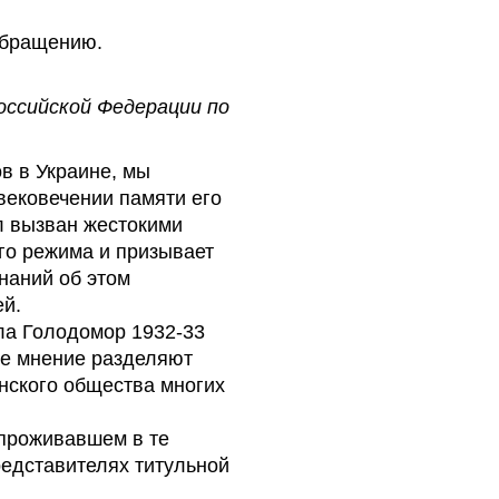
обращению.
ссийской Федерации по
в в Украине, мы
ековечении памяти его
л вызван жестокими
го режима и призывает
наний об этом
ей.
ала Голодомор 1932-33
ое мнение разделяют
нского общества многих
 проживавшем в те
редставителях титульной