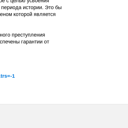
ре с целью усвоения
 периода истории. Это бы
еном которой является
ного преступления
спечены гарантии от
trs=-1