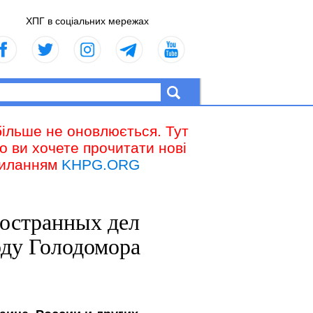
ХПГ в соціальних мережах
більше не оновлюється. Тут
що ви хочете прочитати нові
осиланням
KHPG.ORG
остранных дел
оду Голодомора