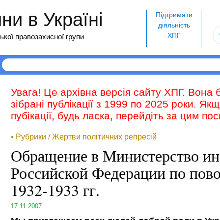
и в Україні
Підтримати
діяльність
ХПГ
ької правозахисної групи
Увага! Це архівна версія сайту ХПГ. Вона 
зібрані публікації з 1999 по 2025 роки. Як
пубікації, будь ласка, перейдіть за цим п
• Рубрики / Жертви політичних репресій
Обращение в Министерство ин
Российской Федерации по пов
1932-1933 гг.
17.11.2007