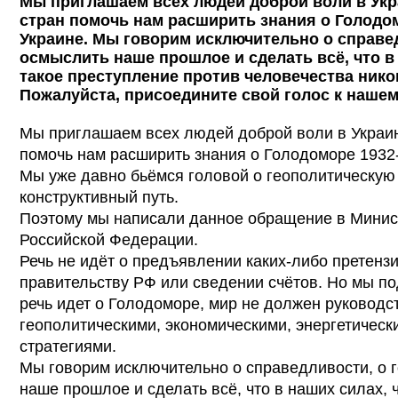
Мы приглашаем всех людей доброй воли в Укра
стран помочь нам расширить знания о Голодомо
Украине. Мы говорим исключительно о справед
осмыслить наше прошлое и сделать всё, что в
такое преступление против человечества нико
Пожалуйста, присоедините свой голос к наше
Мы приглашаем всех людей доброй воли в Украине
помочь нам расширить знания о Голодоморе 1932-1
Мы уже давно бьёмся головой о геополитическую 
конструктивный путь.
Поэтому мы написали данное обращение в Минис
Российской Федерации.
Речь не идёт о предъявлении каких-либо претенз
правительству РФ или сведении счётов. Но мы под
речь идет о Голодоморе, мир не должен руководс
геополитическими, экономическими, энергетическ
стратегиями.
Мы говорим исключительно о справедливости, о 
наше прошлое и сделать всё, что в наших силах, 