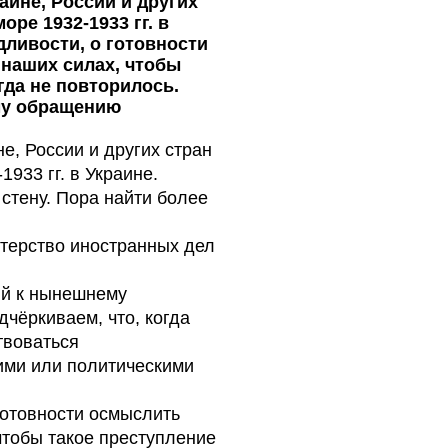
ине, России и других
ре 1932-1933 гг. в
ливости, о готовности
 наших силах, чтобы
гда не повторилось.
му обращению
, России и других стран
933 гг. в Украине.
стену. Пора найти более
терство иностранных дел
ий к нынешнему
чёркиваем, что, когда
твоваться
ими или политическими
готовности осмыслить
чтобы такое преступление