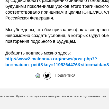
3) содействовать расширению знаний о Голодомо
будущими поколениями уроков этого трагического
соответствовало принципам и целям ЮНЕСКО, чл
Российская Федерация.
Мы убеждены, что без признания факта совершен
невозможно создать условия, в которых будут обе
повторения подобного в будущем.
Добавить подпись можно здесь:
http://www2.maidanua.org/news/post.php3?
bn=maidan_petit&key=1195264476&site=maidan&
Поділитися
язкове. Думки й міркування авторів, висловлені в публікаціях, не