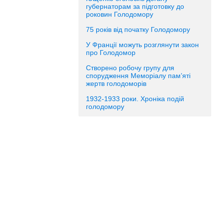
губернаторам за підготовку до
роковин Голодомору
75 років від початку Голодомору
У Франції можуть розглянути закон
про Голодомор
Створено робочу групу для
спорудження Меморіалу пам’яті
жертв голодоморів
1932-1933 роки. Хроніка подій
голодомору