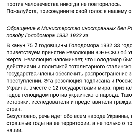
против человечества никогда не повторилось.
Пожалуйста, присоедините свой голос к нашему 
Обращение в Министерство иностранных дел Ро
поводу Голодомора 1932-1933 гг.
В канун 75-й годовщины Голодомора 1932-33 годо
приветствуем принятие Резолюции ЮНЕСКО об Ув
жертв. Резолюция напоминает, что Голодомор бы
действиями и политикой тоталитарного сталинско
государства-члены обеспечить распространение з
преступлении. Эта резолюция подписана и Росси
Украина, вместе с 12 государствами мира, призн
годов геноцидом против украинского народа. Так
историки, исследователи и представители гражда
стран.
Безусловно, речь идет обо всем народе Украины,
страшные годы на ее территории, а не только о п
нации.