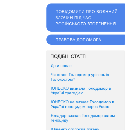
ПОВІДОМИТИ ПРО ВОЄННИЙ
ЗЛОЧИН ПІД ЧАС
РОСІЙСЬКОГО ВТОРГНЕННЯ
ПРАВОВА ДОПОМОГА
ПОДІБНІ СТАТТІ
До и после
Чи стане Голодомор урівень із
Голокостом?
ЮНЕСКО визнала Голодомор в
Україні трагедією
ЮНЕСКО не визнає Голодомор в
Україні геноцидом через Росію
Еквадор визнав Голодомор актом
геноциду
Ющенко оголосив догану