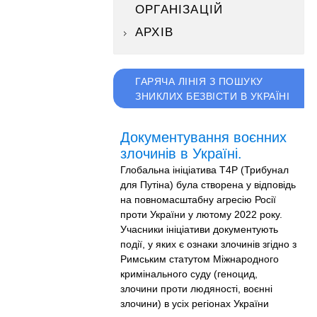
ОРГАНІЗАЦІЙ
АРХІВ
ГАРЯЧА ЛІНІЯ З ПОШУКУ
ЗНИКЛИХ БЕЗВІСТИ В УКРАЇНІ
Документування воєнних
злочинів в Україні.
Глобальна ініціатива T4P (Трибунал
для Путіна) була створена у відповідь
на повномасштабну агресію Росії
проти України у лютому 2022 року.
Учасники ініціативи документують
події, у яких є ознаки злочинів згідно з
Римським статутом Міжнародного
кримінального суду (геноцид,
злочини проти людяності, воєнні
злочини) в усіх регіонах України