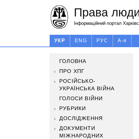
Права людин
Інформаційний портал Харківс
УКР
ENG
РУС
А-я
ГОЛОВНА
ПРО ХПГ
РОСІЙСЬКО-
УКРАЇНСЬКА ВІЙНА
ГОЛОСИ ВІЙНИ
РУБРИКИ
ДОСЛІДЖЕННЯ
ДОКУМЕНТИ
МІЖНАРОДНИХ