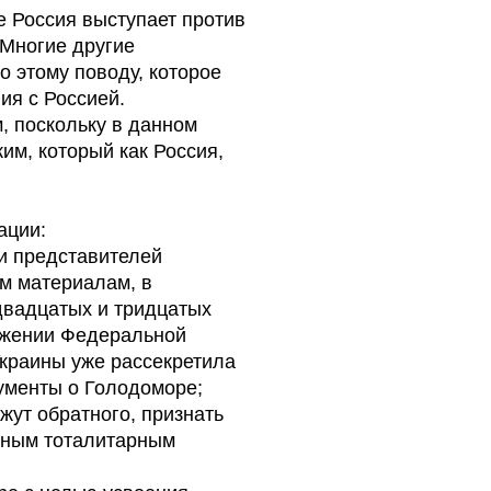
е Россия выступает против
 Многие другие
о этому поводу, которое
ия с Россией.
, поскольку в данном
им, который как Россия,
ации:
и представителей
м материалам, в
двадцатых и тридцатых
яжении Федеральной
краины уже рассекретила
ументы о Голодоморе;
жут обратного, признать
нным тоталитарным