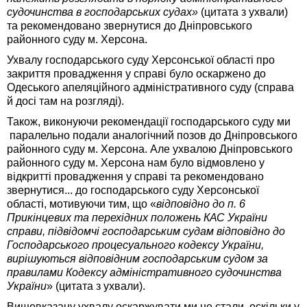
судочинства в господарських судах»
(цитата з ухвали)
та рекомендовано звернутися до Дніпровського
районного суду м. Херсона.
Ухвалу господарського суду Херсонської області про
закриття провадження у справі було оскаржено до
Одеського апеляційного адміністративного суду (справа
й досі там на розгляді).
Також, виконуючи рекомендації господарського суду ми
паралельно подали аналогічний позов до Дніпровського
районного суду м. Херсона. Але ухвалою Дніпровського
районного суду м. Херсона нам було відмовлено у
відкритті провадження у справі та рекомендовано
звернутися... до господарського суду Херсонської
області, мотивуючи тим, що «
відповідно до п. 6
Прикінцевих та перехідних положень КАС України
справи, підвідомчі господарським судам відповідно до
Господарського процесуального кодексу України,
вирішуються відповідним господарським судом за
правилами Кодексу адміністративного судочинства
України
» (цитата з ухвали).
Вищевказану ухвалу оскаржувати ми не стали, оскільки у