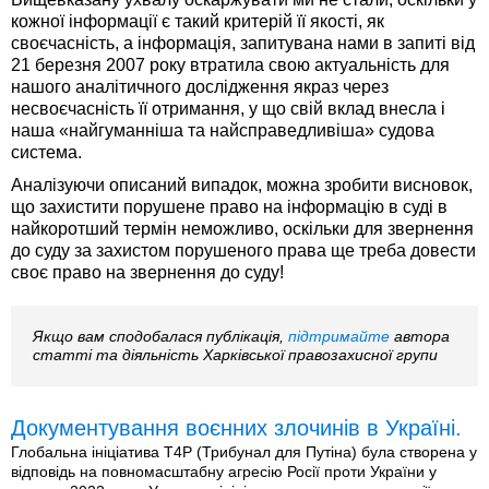
кожної інформації є такий критерій її якості, як
своєчасність, а інформація, запитувана нами в запиті від
21 березня 2007 року втратила свою актуальність для
нашого аналітичного дослідження якраз через
несвоєчасність її отримання, у що свій вклад внесла і
наша «найгуманніша та найсправедливіша» судова
система.
Аналізуючи описаний випадок, можна зробити висновок,
що захистити порушене право на інформацію в суді в
найкоротший термін неможливо, оскільки для звернення
до суду за захистом порушеного права ще треба довести
своє право на звернення до суду!
Якщо вам сподобалася публікація,
підтримайте
автора
статті та діяльність Харківської правозахисної групи
Документування воєнних злочинів в Україні.
Глобальна ініціатива T4P (Трибунал для Путіна) була створена у
відповідь на повномасштабну агресію Росії проти України у