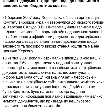
кількості документів, що призведе до нецільового
використання бюджетних коштів.
21 березня 2007 року Херсонська обласна організація
Комітету виборців України звернулися до міського голови
м. Херсона Сальдо В.В. з інформаційним запитом щодо
надання письмової інформації або надання можливості
ознайомлення з офіційними документами для здійснення
нашою організацією аналітичного дослідження щодо
законного та прозорого використання коштів та майна
громади Херсону.
13 квітня 2007 року ми отримали відповідь, якою нашій
організації було відмовлено у наданні запитуваної
інформації та у можливості ознайомитися з офіційними
документами, посилаючись на те, що запитувана
інформація була опублікована у газеті «Херсонський
вісник» та на офіційному сайті виконавчого комітету, хоча
оприлюднення запитуваної інформації здійснено не
було. Крім того, було наголошено, що надання
запитуваної інформації пов’язано з копіюванням великої
кількості документів, що призведе до нецільового
використання бюджетних коштів.