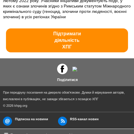
лютому 2022 року. Учасники ініціативи документують події, у
яких є ознаки злочинів згідно з Римським статутом Міжнародного
кримінального суду (геноцид, злочини проти людяності, воєнні
злочини) в усіх регіонах України
Підтримати
діяльність
ХПГ
Поділитися
При передруку посилання на джерело обов'язкове. Думки й міркування авторів,
висловлені в публікаціях, не завжди збігаються з позицією ХПГ
© 2026 khpg.org
Підписка на новини
RSS-канал новин