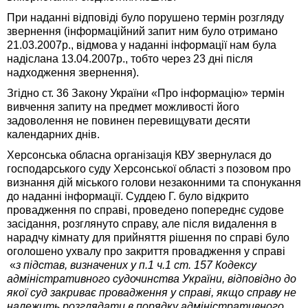
При наданні відповіді було порушено термін розгляду
звернення (інформаційний запит ним було отримано
21.03.2007р., відмова у наданні інформації нам була
надіслана 13.04.2007р., тобто через 23 дні після
надходження звернення).
Згідно ст. 36 Закону України «Про інформацію» термін
вивчення запиту на предмет можливості його
задоволення не повинен перевищувати десяти
календарних днів.
Херсонська обласна організація КВУ звернулася до
господарського суду Херсонської області з позовом про
визнання дій міського голови незаконними та спонукання
до наданні інформації. Суддею Г. було відкрито
провадження по справі, проведено попереднє судове
засідання, розглянуто справу, але після видалення в
нарадчу кімнату для прийняття рішення по справі було
оголошено ухвалу про закриття провадження у справі
«
з підстав, визначених у п.1 ч.1 ст. 157 Кодексу
адміністративного судочинства України, відповідно до
якої суд закриває провадження у справі, якщо справу не
належить розглядати в порядку адміністративного