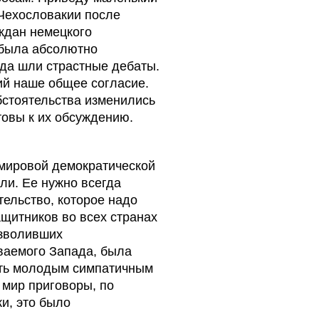
Чехословакии после
ждан немецкого
 была абсолютно
ода шли страстные дебаты.
ий наше общее согласие.
бстоятельства изменились
товы к их обсуждению.
мировой демократической
ли. Ее нужно всегда
ательство, которое надо
щитников во всех странах
озволивших
ваемого Запада, была
ать молодым симпатичным
 мир приговоры, по
и, это было