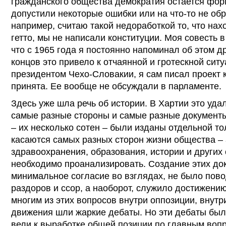
гражданского общества демократия остается фор
допустили некоторые ошибки или на что-то не об
например, считаю такой недоработкой то, что нах
гетто, мы не написали конституции. Моя совесть в
что с 1965 года я постоянно напоминал об этом д
концов это привело к отчаянной и гротескной ситу
президентом Чехо-Словакии, я сам писал проект 
принята. Ее вообще не обсуждали в парламенте.
Здесь уже шла речь об истории. В Хартии это уда
самые разные стороны и самые разные документы
– их несколько сотен – были изданы отдельной то
касаются самых разных сторон жизни общества – 
здравоохранения, образования, истории и других
необходимо проанализировать. Создание этих до
минимальное согласие во взглядах, не было пово
раздоров и ссор, а наоборот, служило достижени
многим из этих вопросов внутри оппозиции, внутр
движения шли жаркие дебаты. Но эти дебаты бы
вели к выработке общей позиции по главным воп