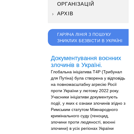
ОРГАНІЗАЦІЙ
АРХІВ
ГАРЯЧА ЛІНІЯ З ПОШУКУ
ЗНИКЛИХ БЕЗВІСТИ В УКРАЇНІ
Документування воєнних
злочинів в Україні.
Глобальна ініціатива T4P (Трибунал
для Путіна) була створена у відповідь
на повномасштабну агресію Росії
проти України у лютому 2022 року.
Учасники ініціативи документують
події, у яких є ознаки злочинів згідно з
Римським статутом Міжнародного
кримінального суду (геноцид,
злочини проти людяності, воєнні
злочини) в усіх регіонах України