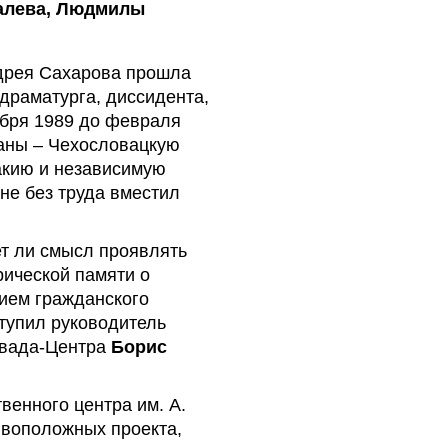
валева, Людмилы
ндрея Сахарова прошла
 драматурга, диссидента,
абря 1989 до февраля
раны – Чехословацкую
акию и независимую
не без труда вместил
т ли смысл проявлять
ической памяти о
нием гражданского
тупил руководитель
евада-Центра
Борис
венного центра им. А.
ивоположных проекта,