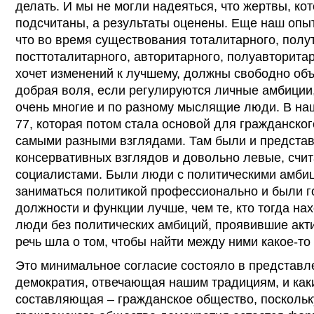
делать. И мы не могли надеяться, что жертвы, ко
подсчитаны, а результаты оценены. Еще наш опыт
что во время существования тоталитарного, полу
посттоталитарного, авторитарного, полуавторитар
хочет изменений к лучшему, должны свободно объ
добрая воля, если регулируются личные амбиции,
очень многие и по разному мыслящие люди. В на
77, которая потом стала основой для гражданско
самыми разными взглядами. Там были и представ
консервативных взглядов и довольно левые, счи
социалистами. Были люди с политическими амбиц
заниматься политикой профессионально и были г
должности и функции лучше, чем те, кто тогда на
люди без политических амбиций, проявившие акти
речь шла о том, чтобы найти между ними какое-т
Это минимальное согласие состояло в представл
демократия, отвечающая нашим традициям, и как
составляющая – гражданское общество, поскольку