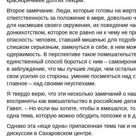
красноречивее долгих лекций.
Второе замечание. Люди, которые готовы на жерт
ответственность за положение в мире, довольно 
для насмешек своего окружения, их поведение ча
донкихотством, которое все равно ни к чему не пр
опасность: человек, ставший мишенью для подоб
слишком серьезным, замкнуться в себе, в нем мож
одержимость. В перспективе такое помешательств
единственный способ бороться с ним – самоирони
в заблуждение, что мы лучшие люди, чем остальн
свои усилия со стороны, умение посмеяться над 
главное – над своими неуспехами.
Я твердо верю, что эти несколько замечаний о на
восприняты как вмешательство в российские дела
Гавел. – Но если вы хотите, чтобы я вмешался, т
одна тема, которую можно обсудить попозже и в д
Однако эта «еще одна» припасенная тема так и н
дискуссии в Сахаровском центре.