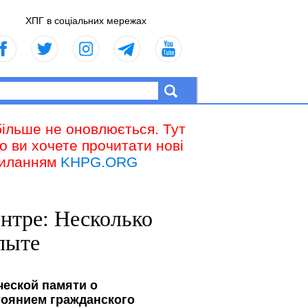
ХПГ в соціальних мережах
більше не оновлюється. Тут
що ви хочете прочитати нові
осиланням
KHPG.ORG
ентре: Несколько
пыте
ческой памяти о
тоянием гражданского