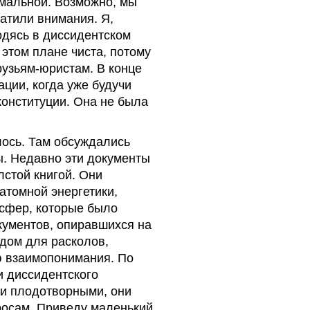
мальной. Возможно, мы
ратили внимания. Я,
одясь в диссидентском
 этом плане чиста, потому
рузьям-юристам. В конце
ации, когда уже будучи
конституции. Она не была
лось. Там обсуждались
. Недавно эти документы
лстой книгой. Они
атомной энергетики,
 сфер, которые было
кументов, опиравшихся на
дом для расколов,
ю взаимопонимания. По
и диссидентского
ли плодотворными, они
росам. Приведу маленький