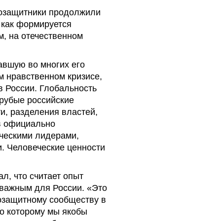
возащитники продолжили
 как формируется
м, на отечественном
авшую во многих его
м нравственном кризисе,
в России. Глобальность
 грубые российские
и, разделения властей,
в официально
ческими лидерами,
. Человеческие ценности
ал, что считает опыт
важным для России. «Это
возащитному сообществу в
но которому мы якобы