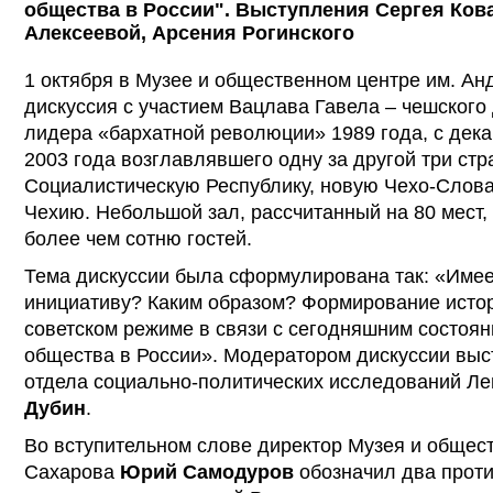
общества в России". Выступления Сергея Ко
Алексеевой, Арсения Рогинского
1 октября в Музее и общественном центре им. А
дискуссия с участием Вацлава Гавела – чешского
лидера «бархатной революции» 1989 года, с дек
2003 года возглавлявшего одну за другой три ст
Социалистическую Республику, новую Чехо-Слов
Чехию. Небольшой зал, рассчитанный на 80 мест, 
более чем сотню гостей.
Тема дискуссии была сформулирована так: «Имее
инициативу? Каким образом? Формирование истор
советском режиме в связи с сегодняшним состоя
общества в России». Модератором дискуссии выс
отдела социально-политических исследований Л
Дубин
.
Во вступительном слове директор Музея и общест
Сахарова
Юрий Самодуров
обозначил два прот