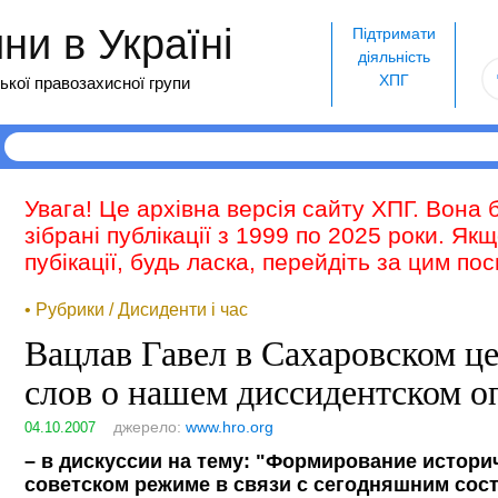
и в Україні
Підтримати
діяльність
ХПГ
ької правозахисної групи
Увага! Це архівна версія сайту ХПГ. Вона 
зібрані публікації з 1999 по 2025 роки. Як
пубікації, будь ласка, перейдіть за цим п
• Рубрики / Дисиденти і час
Вацлав Гавел в Сахаровском ц
слов о нашем диссидентском о
джерело:
www.hro.org
04.10.2007
– в дискуссии на тему: "Формирование истори
советском режиме в связи с сегодняшним сос