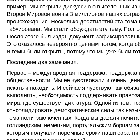
пример. Мы открыли дискуссию о выселенных из 
Второй Мировой войны 3 миллионов наших согра
происхождения. Несколько десятилетий эта тема
табуирована. Мы стали обсуждать эту тему. Полг
После этого был издан документ, зафиксировавш
Это оказалось невероятно ценным потом, когда о
и темы были открыты, потому что мы уже были го
Последние два замечания.
Первое – международная поддержка, поддержка 
общественности. Мы ее чувствовали и очень цени
искать и находить. И сейчас я чувствую, как обяз
выполнять, необходимость поддерживать правоза
мира, где существует диктатура. Одной из тем, п
консолидировать демократические силы так назы
тема политзаключенных. Когда мы давали почит
голландским, немецким, португальским борцам за
которым получали тюремные сроки наши соратник