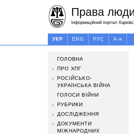
Права людин
Інформаційний портал Харківс
УКР
ENG
РУС
А-я
ГОЛОВНА
ПРО ХПГ
РОСІЙСЬКО-
УКРАЇНСЬКА ВІЙНА
ГОЛОСИ ВІЙНИ
РУБРИКИ
ДОСЛІДЖЕННЯ
ДОКУМЕНТИ
МІЖНАРОДНИХ