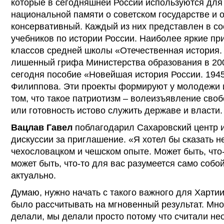
которые в сегодняшней России используются для
национальной памяти о советском государстве и 
консервативный. Каждый из них представлен в с
учебников по истории России. Наиболее яркие пр
классов средней школы «Отечественная история. 
лишенный грифа Министерства образования в 200
сегодня пособие «Новейшая история России. 1945
Филиппова. Эти проекты формируют у молодежи 
том, что такое патриотизм – волеизъявление сво
или готовность истово служить державе и власти.
Вацлав Гавел
поблагодарил Сахаровский центр и
дискуссии за приглашение. «Я хотел бы сказать н
чехословацком и чешском опыте. Может быть, что-
может быть, что-то для вас разумеется само собой
актуально.
Думаю, нужно начать с такого важного для Хартии
было рассчитывать на мгновенный результат. Мн
делали, мы делали просто потому что считали н