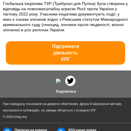
Глобальна ініціатива T4P (Трибунал для Путіна) була створена у
відповідь на повномасштабну агресію Росії проти України у
лютому 2022 року. Учасники ініціативи документують події, у
яких є ознаки злочинів згідно з Римським статутом Міжнародного
кримінального суду (геноцид, злочини проти людяності, воєнні
злочини) в усіх регіонах України
Підтримати
діяльність
ХПГ
Поділитися
При передруку посилання на джерело обов'язкове. Думки й міркування авторів,
висловлені в публікаціях, не завжди збігаються з позицією ХПГ
© 2026 khpg.org
Підписка на новини
RSS-канал новин