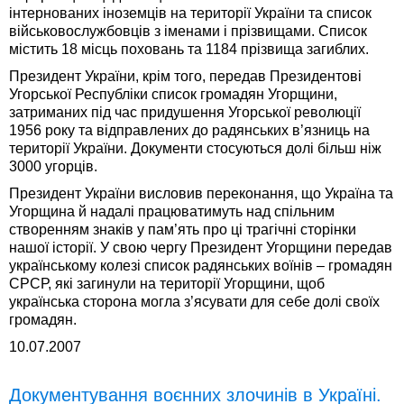
інтернованих іноземців на території України та список
військовослужбовців з іменами і прізвищами. Список
містить 18 місць поховань та 1184 прізвища загиблих.
Президент України, крім того, передав Президентові
Угорської Республіки список громадян Угорщини,
затриманих під час придушення Угорської революції
1956 року та відправлених до радянських в’язниць на
території України. Документи стосуються долі більш ніж
3000 угорців.
Президент України висловив переконання, що Україна та
Угорщина й надалі працюватимуть над спільним
створенням знаків у пам’ять про ці трагічні сторінки
нашої історії. У свою чергу Президент Угорщини передав
українському колезі список радянських воїнів – громадян
СРСР, які загинули на території Угорщини, щоб
українська сторона могла з’ясувати для себе долі своїх
громадян.
10.07.2007
Документування воєнних злочинів в Україні.