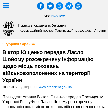
УКР
ENG
РУС
Права людини в Україні
Інформаційний портал Харківської правозахисної групи
• Рубрики / Хроніка
Віктор Ющенко передав Ласло
Шойому розсекречену інформацію
щодо місць поховань
військовополонених на території
України
джерело:
www.president.gov.ua
10.07.2007
Президент України Віктор Ющенко передав Президенту
Угорської Республіки Ласло Шойому розсекречену
інформацію щодо місць поховань військовополонених та