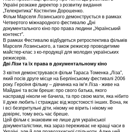
Україні розкаже директор з розвитку видання
„Телекритика” Костянтин Дорошенко.
Фільм Марселя Лозинського демонструється в рамках
Четвертого міжнародного фестивалю „Дні
документального кіно про права людини „Український
контекст”.
В рамках Фестивалю відбудеться ретроспектива фільмів
Марселя Лозинського, а також режисер проводитиме
майстер-клас з ко-продукції для молодих українських
режисерів.
Дві Лізи та їх права в документальному кіно
3 квітня демонструвався фільм Тараса Томенка „Ліза”,
який посів друге місце на Берлінському фестивалі 2006
року. Героїня фільму – дівчинка на ім’я Ліза - живе на
Майдані та всім бреше: про свого батька, якого
насправді ніколи не бачила, та про свою мати, яка нібито
її дуже любить і страждає від жорстокості інших. Вона, як
і всі безпритульні діти, нікому не вірить і нікому не
довіряє, тому весь час бреше.
Цей фільм є знаковим не лише для української
документалістики, яка зараз переживає не кращі часи в
Україні, але й для правозахисної спільноти. Адже цей