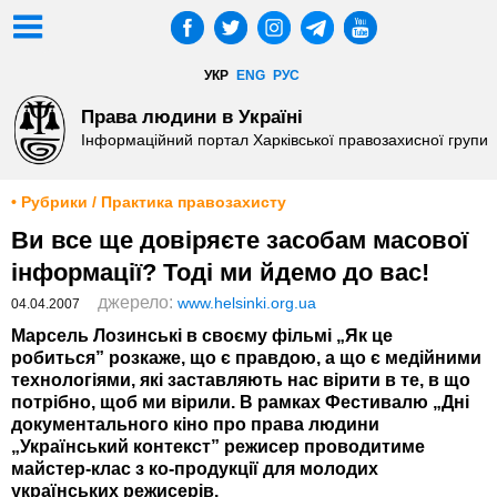
УКР
ENG
РУС
Права людини в Україні
Інформаційний портал Харківської правозахисної групи
• Рубрики / Практика правозахисту
Ви все ще довіряєте засобам масової
інформації? Тоді ми йдемо до вас!
джерело:
www.helsinki.org.ua
04.04.2007
Марсель Лозинські в своєму фільмі „Як це
робиться” розкаже, що є правдою, а що є медійними
технологіями, які заставляють нас вірити в те, в що
потрібно, щоб ми вірили. В рамках Фестивалю „Дні
документального кіно про права людини
„Український контекст” режисер проводитиме
майстер-клас з ко-продукції для молодих
українських режисерів.