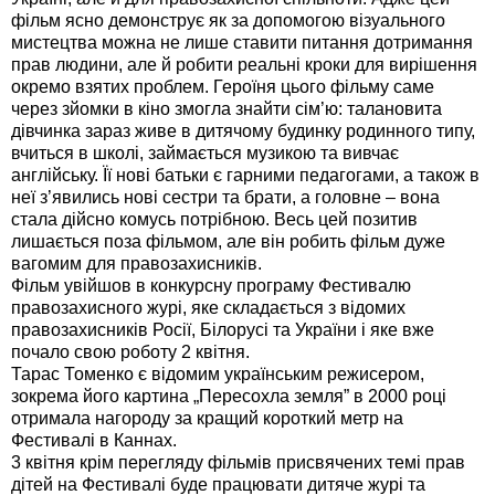
фільм ясно демонструє як за допомогою візуального
мистецтва можна не лише ставити питання дотримання
прав людини, але й робити реальні кроки для вирішення
окремо взятих проблем. Героїня цього фільму саме
через зйомки в кіно змогла знайти сім’ю: талановита
дівчинка зараз живе в дитячому будинку родинного типу,
вчиться в школі, займається музикою та вивчає
англійську. Її нові батьки є гарними педагогами, а також в
неї з’явились нові сестри та брати, а головне – вона
стала дійсно комусь потрібною. Весь цей позитив
лишається поза фільмом, але він робить фільм дуже
вагомим для правозахисників.
Фільм увійшов в конкурсну програму Фестивалю
правозахисного журі, яке складається з відомих
правозахисників Росії, Білорусі та України і яке вже
почало свою роботу 2 квітня.
Тарас Томенко є відомим українським режисером,
зокрема його картина „Пересохла земля” в 2000 році
отримала нагороду за кращий короткий метр на
Фестивалі в Каннах.
3 квітня крім перегляду фільмів присвячених темі прав
дітей на Фестивалі буде працювати дитяче журі та