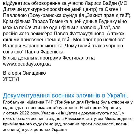
відбуватись обговорення за участю Лариси Байди (МО
Дитячий культурно-просвітницький центр) та Євгенії
Павловою (Всеукраїнська фундація „Захист прав дітей”).
Крім фільма Тараса Томенка в цей день в Будинку кіно
можна побачити ще один фільм з назвою „Ліза”, але
російського режисера Павла Фаттахутдінова. А також
фільми присвячені темі дітей: „Монолог про нелюбов”
Валерія Барановського та „Чому білий птах з чорною
ознакою” Павла Фаренюка.
Більш детальна програма Фестивалю на
www.docudays.org.ua
Вікторія Онищенко
УГСПЛ
Документування воєнних злочинів в Україні.
Глобальна ініціатива T4P (Трибунал для Путіна) була створена у
відповідь на повномасштабну агресію Росії проти України у
лютому 2022 року. Учасники ініціативи документують події, у
яких є ознаки злочинів згідно з Римським статутом Міжнародного
кримінального суду (геноцид, злочини проти людяності, воєнні
злочини) в усіх регіонах України