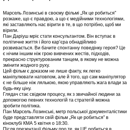
Марсель Лозинські в своєму фільмі „Як це робиться”
розкаже, що є правдою, а що є медійними технологіями,
які заставляють нас вірити в те, в що потрібно, щоб ми
вірили.
Пан Даріуш мріє стати консультантом. Він вступає в
політичне життя і його кар’єра обнадійливо
розвивається. Ви бачите спонтанну поведінку героя? Це
є нічим іншим ніж грою вивчених жестів, підходів,
прекрасно структурованим танцем, в якому не можна
змінити жодного руху.
Цей фільм є доказом не лише факту, як легко
маніпулювати натовпом, але й того, що сам маніпулятор
є не більше ніж лялькою, якою управляють жага влади за
будь-яку ціну.
Глядач стає свідком процесу, як з звичайної людини за
допомогою певних технологій та стратегій можна
зробити політика.
Пан Марсель Лозинські, метр польської документалістики
буде представляти свій фільм „Як це робиться” в
кіноклубі КМА 5 квітня о 18:30.
Після презентації фільму про те, як ЦЕ робиться в