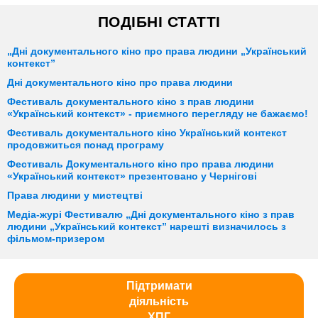
ПОДІБНІ СТАТТІ
„Дні документального кіно про права людини „Український
контекст”
Дні документального кіно про права людини
Фестиваль документального кіно з прав людини
«Український контекст» - приємного перегляду не бажаємо!
Фестиваль документального кіно Український контекст
продовжиться понад програму
Фестиваль Документального кіно про права людини
«Український контекст» презентовано у Чернігові
Права людини у мистецтві
Медіа-журі Фестивалю „Дні документального кіно з прав
людини „Український контекст” нарешті визначилось з
фільмом-призером
Підтримати
діяльність
ХПГ