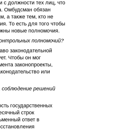
 с должности тех лиц, что
а. Омбудсман обязан
, а также тем, кто не
я. То есть для того чтобы
ужны новые полномочия.
контрольных полномочий?
раво законодательной
ет. Чтобы он мог
мента законопроекты,
аконодательство или
а соблюдение решений
ость государственных
есячный строк
ьменный ответ в
осстановления