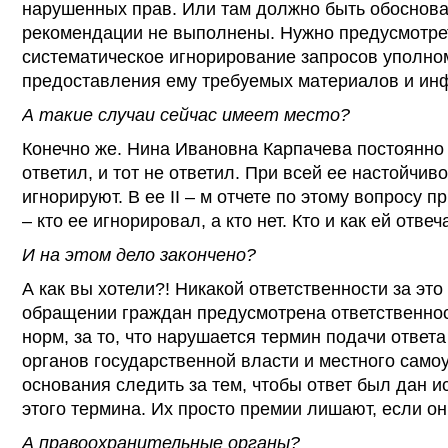
нарушенных прав. Или там должно быть обоснова
рекомендации не выполнены. Нужно предусмотрет
систематическое игнорирование запросов уполно
предоставления ему требуемых материалов и ин
А такие случаи сейчас имеет место?
Конечно же. Нина Ивановна Карпачева постоянно ж
ответил, и тот не ответил. При всей ее настойчив
игнорируют. В ее II – м отчете по этому вопросу 
– кто ее игнорировал, а кто нет. Кто и как ей отве
И на этом дело закончено?
А как вы хотели?! Никакой ответственности за это 
обращении граждан предусмотрена ответственнос
норм, за то, что нарушается термин подачи ответа
органов государственной власти и местного самоу
основания следить за тем, чтобы ответ был дан 
этого термина. Их просто премии лишают, если он
А правоохранительные органы?