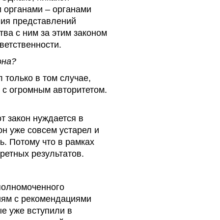
и органами – органами
ния представлений
тва с ним за этим законом
тветственности.
она?
л только в том случае,
 с огромным авторитетом.
от закон нуждается в
он уже совсем устарел и
ь. Потому что в рамках
ретных результатов.
уполномоченного
иям с рекомендациями
е уже вступили в