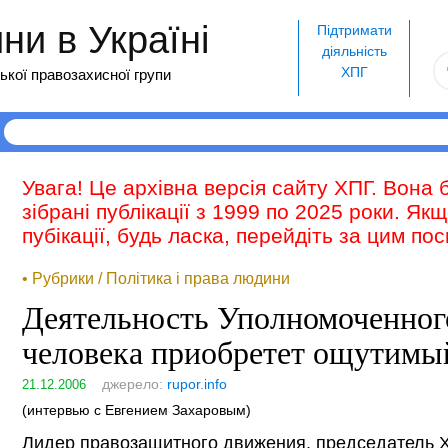
и в Україні
Підтримати
діяльність
ХПГ
ької правозахисної групи
Увага! Це архівна версія сайту ХПГ. Вона 
зібрані публікації з 1999 по 2025 роки. Як
пубікації, будь ласка, перейдіть за цим п
• Рубрики / Політика і права людини
Деятельность Уполномоченног
человека приобретет ощутимы
джерело:
rupor.info
21.12.2006
(интервью с Евгением Захаровым)
Лидер правозащитного движения, председатель 