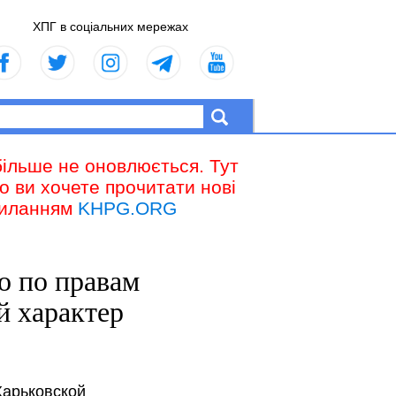
ХПГ в соціальних мережах
більше не оновлюється. Тут
що ви хочете прочитати нові
осиланням
KHPG.ORG
о по правам
й характер
Харьковской