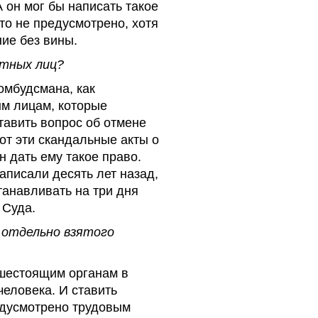
А он мог бы написать такое
это не предусмотрено, хотя
ние без вины.
стных лиц?
омбудсмана, как
м лицам, которые
тавить вопрос об отмене
от эти скандальные акты о
 дать ему такое право.
аписали десять лет назад,
танавливать на три дня
 Суда.
я отдельно взятого
шестоящим органам в
еловека. И ставить
едусмотрено трудовым