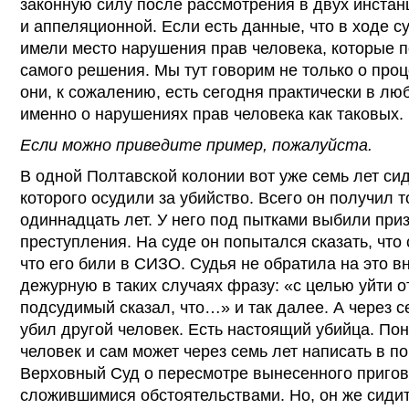
законную силу после рассмотрения в двух инстан
и аппеляционной. Если есть данные, что в ходе с
имели место нарушения прав человека, которые п
самого решения. Мы тут говорим не только о про
они, к сожалению, есть сегодня практически в лю
именно о нарушениях прав человека как таковых.
Если можно приведите пример, пожалуйста.
В одной Полтавской колонии вот уже семь лет си
которого осудили за убийство. Всего он получил т
одиннадцать лет. У него под пытками выбили при
преступления. На суде он попытался сказать, что 
что его били в СИЗО. Судья не обратила на это 
дежурную в таких случаях фразу: «с целью уйти о
подсудимый сказал, что…» и так далее. А через с
убил другой человек. Есть настоящий убийца. Пон
человек и сам может через семь лет написать в п
Верховный Суд о пересмотре вынесенного пригов
сложившимися обстоятельствами. Но, он же сидит 