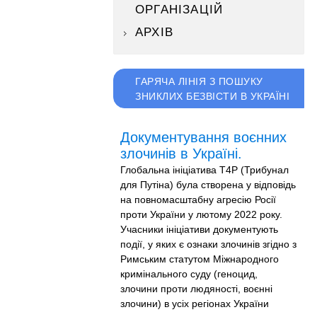
ОРГАНІЗАЦІЙ
АРХІВ
ГАРЯЧА ЛІНІЯ З ПОШУКУ
ЗНИКЛИХ БЕЗВІСТИ В УКРАЇНІ
Документування воєнних
злочинів в Україні.
Глобальна ініціатива T4P (Трибунал
для Путіна) була створена у відповідь
на повномасштабну агресію Росії
проти України у лютому 2022 року.
Учасники ініціативи документують
події, у яких є ознаки злочинів згідно з
Римським статутом Міжнародного
кримінального суду (геноцид,
злочини проти людяності, воєнні
злочини) в усіх регіонах України