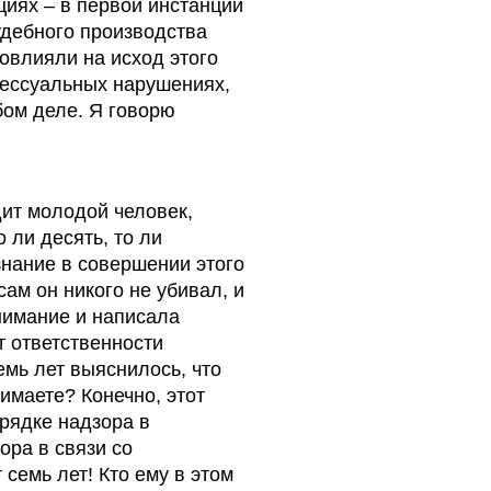
циях – в первой инстанции
удебного производства
овлияли на исход этого
цессуальных нарушениях,
бом деле. Я говорю
дит молодой человек,
о ли десять, то ли
знание в совершении этого
сам он никого не убивал, и
внимание и написала
т ответственности
емь лет выяснилось, что
имаете? Конечно, этот
орядке надзора в
ора в связи со
семь лет! Кто ему в этом