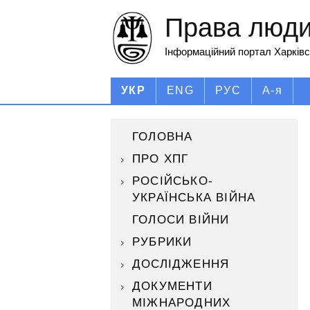
Права людин
Інформаційний портал Харківс
УКР
ENG
РУС
А-я
ГОЛОВНА
ПРО ХПГ
РОСІЙСЬКО-
УКРАЇНСЬКА ВІЙНА
ГОЛОСИ ВІЙНИ
РУБРИКИ
ДОСЛІДЖЕННЯ
ДОКУМЕНТИ
МІЖНАРОДНИХ