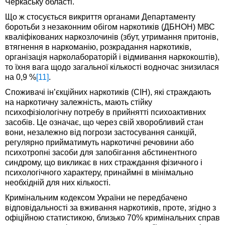
Черкаську області.
Що ж стосується викриття органами Департаменту
боротьби з незаконним обігом наркотиків (ДБНОН) МВС
кваліфікованих наркозлочинів (збут, утримання притонів,
втягнення в наркоманію, розкрадання наркотиків,
організація нарколабораторій і відмивання наркокоштів),
то їхня вага щодо загальної кількості водночас знизилася
на 0,9 %
[11]
.
Споживачі ін’єкційних наркотиків (СІН), які страждають
на наркотичну залежність, мають стійку
психофізіологічну потребу в прийнятті психоактивних
засобів. Це означає, що через свій хворобливий стан
вони, незалежно від погрози застосування санкцій,
регулярно прийматимуть наркотичні речовини або
психотропні засоби для запобігання абстинентного
синдрому, що викликає в них страждання фізичного і
психологічного характеру, принаймні в мінімально
необхідній для них кількості.
Кримінальним кодексом України не передбачено
відповідальності за вживання наркотиків, проте, згідно з
офіційною статистикою, близько 70% кримінальних справ