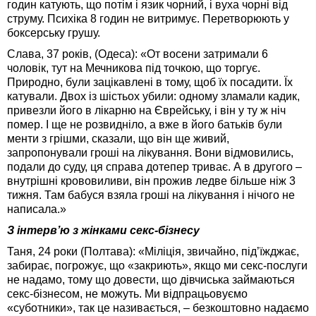
годин катують, що потім і язик чорний, і вуха чорні від
струму. Психіка 8 годин не витримує. Перетворюють у
боксерську грушу.
Слава, 37 років, (Одеса): «От восени затримали 6
чоловік, тут на Мечникова під точкою, що торгує.
Природно, були зацікавлені в тому, щоб їх посадити. Їх
катували. Двох із шістьох убили: одному зламали кадик,
привезли його в лікарню на Єврейську, і він у ту ж ніч
помер. І ще не розвидніло, а вже в його батьків були
менти з грішми, сказали, що він ще живий,
запропонували гроші на лікування. Вони відмовились,
подали до суду, ця справа дотепер триває. А в другого –
внутрішні крововиливи, він прожив ледве більше ніж 3
тижня. Там бабуся взяла гроші на лікування і нічого не
написала.»
З інтерв’ю з жінками секс-бізнесу
Таня, 24 роки (Полтава): «Міліція, звичайно, під’їжджає,
забирає, погрожує, що «закриють», якщо ми секс-послуги
не надамо, тому що довести, що дівчиська займаються
секс-бізнесом, не можуть. Ми відпрацьовуємо
«суботники», так це називається, – безкоштовно надаємо