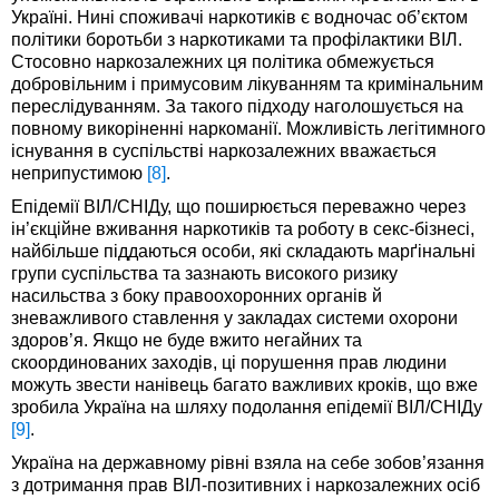
Україні. Нині споживачі наркотиків є водночас об’єктом
політики боротьби з наркотиками та профілактики ВІЛ.
Стосовно наркозалежних ця політика обмежується
добровільним і примусовим лікуванням та кримінальним
переслідуванням. За такого підходу наголошується на
повному викоріненні наркоманії. Можливість легітимного
існування в суспільстві наркозалежних вважається
неприпустимою
[8]
.
Епідемії ВІЛ/СНІДу, що поширюється переважно через
ін’єкційне вживання наркотиків та роботу в секс-бізнесі,
найбільше піддаються особи, які складають марґінальні
групи суспільства та зазнають високого ризику
насильства з боку правоохоронних органів й
зневажливого ставлення у закладах системи охорони
здоров’я. Якщо не буде вжито негайних та
скоординованих заходів, ці порушення прав людини
можуть звести нанівець багато важливих кроків, що вже
зробила Україна на шляху подолання епідемії ВІЛ/СНІДу
[9]
.
Україна на державному рівні взяла на себе зобов’язання
з дотримання прав ВІЛ-позитивних і наркозалежних осіб