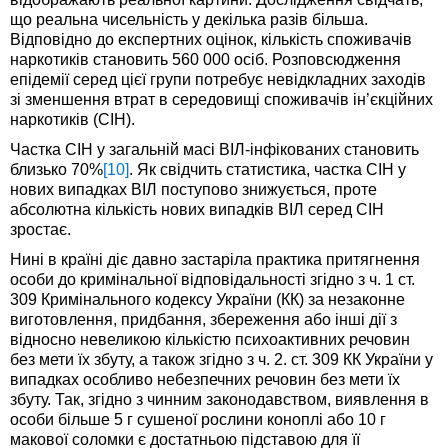
що реальна чисельність у декілька разів більша.
Відповідно до експертних оцінок, кількість споживачів
наркотиків становить 560 000 осіб. Розповсюдження
епідемії серед цієї групи потребує невідкладних заходів
зі зменшення втрат в середовищі споживачів ін’єкційних
наркотиків (СІН).
Частка СІН у загальній масі ВІЛ-інфікованих становить
близько 70%
[10]
. Як свідчить статистика, частка СІН у
нових випадках ВІЛ поступово знижується, проте
абсолютна кількість нових випадків ВІЛ серед СІН
зростає.
Нині в країні діє давно застаріла практика притягнення
особи до кримінальної відповідальності згідно з ч. 1 ст.
309 Кримінального кодексу України (КК) за незаконне
виготовлення, придбання, збереження або інші дії з
відносно невеликою кількістю психоактивних речовин
без мети їх збуту, а також згідно з ч. 2. ст. 309 КК України у
випадках особливо небезпечних речовин без мети їх
збуту. Так, згідно з чинним законодавством, виявлення в
особи більше 5 г сушеної рослини коноплі або 10 г
макової соломки є достатньою підставою для її