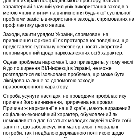
для інших країн пострадянського простору, взагалі
характерний значний ухил убік використання заходів з
метою «припинити» на виникнення будь-якої суспільної
проблеми замість використання заходів, спрямованих на
профілактику цього явища.
Заходи, вжити урядом України, спрямовані на
припинення наркоманії як протиправної поведінки, що
представляє суспільну небезпеку, і носять жорсткий,
непримиренний щодо наркозалежних осіб характер.
Однак проблема наркоманії, що призводить, у тому числі
й до поширення ВІЛ-інфекції в Україні, не може
розглядатися як ізольована проблема, що може бути
ліквідована лише за допомогою заходів
правоохоронного характеру.
Спроба усунути наслідок, не проводячи профілактику
причини його виникнення, приречена на провал.
Причини ж наркоманії в нашій країні, мають виражений
соціально-економічний характер, обумовлений як
неможливістю для багатьох молодих людей знайти собі
заняття, що забезпечує їхні матеріальні і моральні
потреби, так і недбалою державною політикою щодо