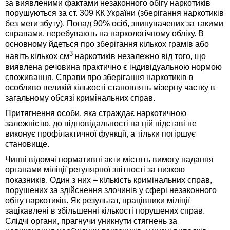
за виявленими фактами незаконного обігу наркотиків
порушуються за ст. 309 КК України (зберігання наркотиків
без мети збуту). Понад 90% осіб, звинувачених за такими
справами, перебувають на наркологічному обліку. В
основному йдеться про зберігання кількох грамів або
3
навіть кількох см
наркотиків незалежно від того, що
виявлена речовина практично є індивідуальною нормою
споживання. Справи про зберігання наркотиків в
особливо великій кількості становлять мізерну частку в
загальному обсязі кримінальних справ.
Притягнення особи, яка страждає наркотичною
залежністю, до відповідальності на цій підставі не
виконує профілактичної функції, а тільки погіршує
становище.
Чинні відомчі нормативні акти містять вимогу надання
органами міліції регулярної звітності за низкою
показників. Один з них – кількість кримінальних справ,
порушених за здійснення злочинів у сфері незаконного
обігу наркотиків. Як результат, працівники міліції
зацікавлені в збільшенні кількості порушених справ.
Слідчі органи, прагнучи уникнути стягнень за