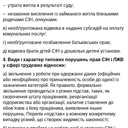
– утрата житла в результаті суду;
– незаконне виселення із займаного житла близькими
родичами СІН, опікунами.
в) необґрунтована відмова в наданні субсидій на оплату
комунальних послуг;
г) необґрунтоване позбавлення батьківських прав;
д) відмова брати дітей СІН у дошкільні дитячі установи.
4. Види і характер типових порушень прав СІН і ЛЖВ
у сфері трудових відносин:
а) звільнення з роботи при одержанні даних (офіційних
або неофіційних) про приналежність особи до однієї із
зазначених категорій. Як правило, формально
звільнення проводиться з різних підстав, таких, як
скорочення штату працівників, реорганізації
підприємства або організації, халатне ставлення до
обов’язків з боку працівника, виявлення інших
порушень. Перелік «підстав» у кожному конкретному
випадку різний, що створює видимість законності;