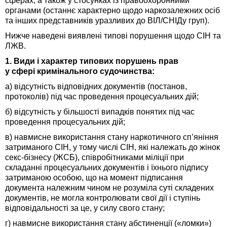
сферах, а також у стосунках із правоохоронними
органами (останнє характерно щодо наркозалежних осіб
та інших представників уразливих до ВІЛ/СНІДу груп).
Нижче наведені виявлені типові порушення щодо СІН та
ЛЖВ.
1. Види і характер типових порушень прав
у сфері кримінального судочинства:
а) відсутність відповідних документів (постанов,
протоколів) під час проведення процесуальних дій;
б) відсутність у більшості випадків понятих під час
проведення процесуальних дій;
в) навмисне використання стану наркотичного сп’яніння
затриманого СІН, у тому числі СІН, які належать до жінок
секс-бізнесу (ЖСБ), співробітниками міліції при
складанні процесуальних документів і їхнього підпису
затриманою особою, що на момент підписання
документа належним чином не розуміла суті складених
документів, не могла контролювати свої дії і ступінь
відповідальності за це, у силу свого стану;
г) навмисне використання стану абстиненції («ломки»)