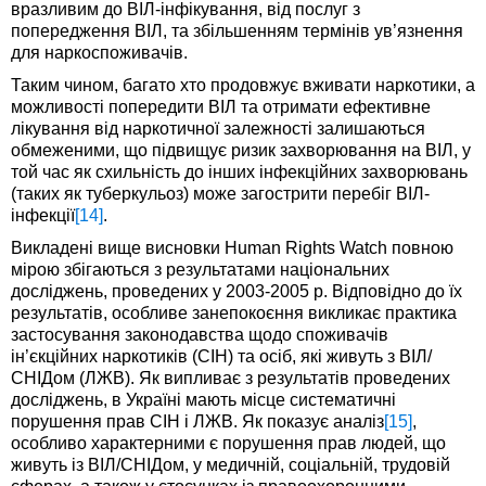
вразливим до ВІЛ-інфікування, від послуг з
попередження ВІЛ, та збільшенням термінів ув’язнення
для наркоспоживачів.
Таким чином, багато хто продовжує вживати наркотики, а
можливості попередити ВІЛ та отримати ефективне
лікування від наркотичної залежності залишаються
обмеженими, що підвищує ризик захворювання на ВІЛ, у
той час як схильність до інших інфекційних захворювань
(таких як туберкульоз) може загострити перебіг ВІЛ-
інфекції
[14]
.
Викладені вище висновки Human Rights Watch повною
мірою збігаються з результатами національних
досліджень, проведених у 2003-2005 р. Відповідно до їх
результатів, особливе занепокоєння викликає практика
застосування законодавства щодо споживачів
ін’єкційних наркотиків (СІН) та осіб, які живуть з ВІЛ/
СНІДом (ЛЖВ). Як випливає з результатів проведених
досліджень, в Україні мають місце систематичні
порушення прав СІН і ЛЖВ. Як показує аналіз
[15]
,
особливо характерними є порушення прав людей, що
живуть із ВІЛ/СНІДом, у медичній, соціальній, трудовій