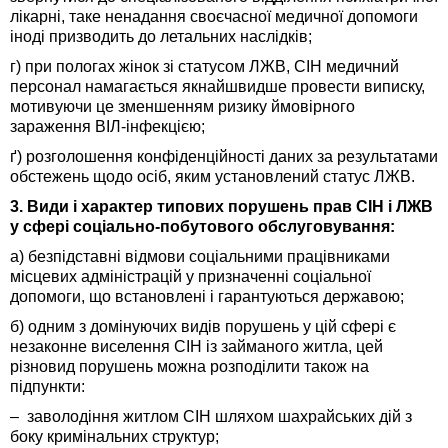
лікарні, таке ненадання своєчасної медичної допомоги
іноді призводить до летальних наслідків;
г) при пологах жінок зі статусом ЛЖВ, СІН медичний
персонал намагається якнайшвидше провести виписку,
мотивуючи це зменшенням ризику ймовірного
зараження ВІЛ-інфекцією;
ґ) розголошення конфіденційності даних за результатами
обстежень щодо осіб, яким установлений статус ЛЖВ.
3. Види і характер типових порушень прав СІН і ЛЖВ
у сфері соціально-побутового обслуговування:
а) безпідставні відмови соціальними працівниками
місцевих адміністрацій у призначенні соціальної
допомоги, що встановлені і гарантуються державою;
б) одним з домінуючих видів порушень у цій сфері є
незаконне виселення СІН із займаного житла, цей
різновид порушень можна розподілити також на
підпункти:
– заволодіння житлом СІН шляхом шахрайських дій з
боку кримінальних структур;