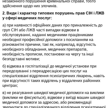
незаконного порушення кримінальної справи, тобто
здійснення щодо них злочинів.
2. Види і характер типових порушень прав СІН і ЛЖВ
у сфері медичних послуг:
а) при наявності офіційних даних про приналежність до
груп СІН або ЛЖВ часті випадки відмови в
обслуговуванні, наданні медичними працівниками
необхідної професійної допомоги з посиланням на
різноманітні причини, такі як, наприклад, відсутність
необхідного обладнання, медичних препаратів,
необхідність прописки, постановки на чергу та інші
безпідставні мотиви;
б) відмова в госпіталізації до медичної установи при
передозуванні з переадресацією цих послуг на
спеціалізовані відділення психіатричних лікарень, навіть
при відсутності таких відділень у віддалених районних
центрах;
в) не реагування швидкої медичної допомоги на виклики
(виклики не фіксуються), відмови у виїзді машин швидкої
медичної допомоги за адресою, або рекомендації
звернутися до спеціалізованого відділення психіатричної