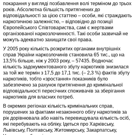
покарання у вигляді позбавлення волі терміном до трьох
років. Абсолютна більшість притягнених до
відповідальності за цією статтею – особи, які страждають
наркотичною залежністю, – відповідно до позиції
Європейського Співтовариства, самі є жертвами
організованої наркозлочинності. Такі особи зазвичай не
можуть адекватно захищати свої права.
У 2005 року кількість розкритих органами внутрішніх
справ України наркозлочинів становила 65 тис., що на
13,5% більше, ніж у 2003 року, – 57435. Водночас
кількість задокументованого збуту наркотиків знизилася
за той же термін з 17,5 до 17,1 тис. (– 2,3 %) фактів збуту
наркотиків, тобто «зростання» показників було
забезпечено за рахунок притягнення до кримінальної
відповідальності пересічних споживачів за зберігання
наркотиків для власних потреб.
В окремих регіонах кількість кримінальних справ,
порушених за фактами незаконного обігу наркотиків за
рік дорівнювала або навіть перевищувала кількість осіб,
які перебувають на обліку. Ідеться про Харківську,
Львівську, Полтавську, Житомирську, Закарпатську,