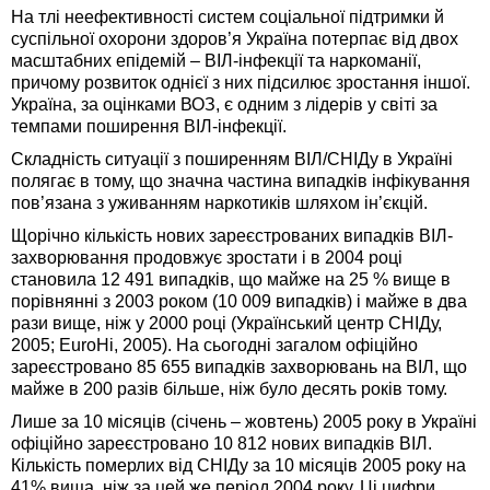
На тлі неефективності систем соціальної підтримки й
суспільної охорони здоров’я Україна потерпає від двох
масштабних епідемій – ВІЛ-інфекції та наркоманії,
причому розвиток однієї з них підсилює зростання іншої.
Україна, за оцінками ВОЗ, є одним з лідерів у світі за
темпами поширення ВІЛ-інфекції.
Складність ситуації з поширенням ВІЛ/СНІДу в Україні
полягає в тому, що значна частина випадків інфікування
пов’язана з уживанням наркотиків шляхом ін’єкцій.
Щорічно кількість нових зареєстрованих випадків ВІЛ-
захворювання продовжує зростати і в 2004 році
становила 12 491 випадків, що майже на 25 % вище в
порівнянні з 2003 роком (10 009 випадків) і майже в два
рази вище, ніж у 2000 році (Український центр СНІДу,
2005; EuroHі, 2005). На сьогодні загалом офіційно
зареєстровано 85 655 випадків захворювань на ВІЛ, що
майже в 200 разів більше, ніж було десять років тому.
Лише за 10 місяців (січень – жовтень) 2005 року в Україні
офіційно зареєстровано 10 812 нових випадків ВІЛ.
Кількість померлих від СНІДу за 10 місяців 2005 року на
41% вища, ніж за цей же період 2004 року. Ці цифри