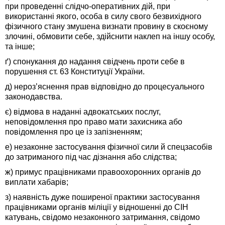
при проведенні слідчо-оперативних дій, при
використанні якого, особа в силу свого безвихідного
фізичного стану змушена визнати провину в скоєному
злочині, обмовити себе, здійснити наклеп на іншу особу,
та інше;
ґ) спонукання до надання свідчень проти себе в
порушення ст. 63 Конституції України.
д) нероз’яснення прав відповідно до процесуального
законодавства.
є) відмова в наданні адвокатських послуг,
неповідомлення про право мати захисника або
повідомлення про це із запізненням;
е) незаконне застосування фізичної сили й спецзасобів
до затриманого під час дізнання або слідства;
ж) примус працівниками правоохоронних органів до
виплати хабарів;
з) наявність дуже поширеної практики застосування
працівниками органів міліції у відношенні до СІН
катувань, свідомо незаконного затримання, свідомо