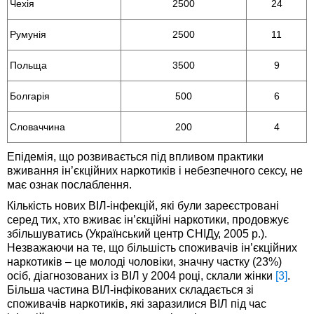
Чехія
2500
24
Румунія
2500
11
Польща
3500
9
Болгарія
500
6
Словаччина
200
4
Епідемія, що розвивається під впливом практики
вживання ін’єкційних наркотиків і небезпечного сексу, не
має ознак послаблення.
Кількість нових ВІЛ-інфекцій, які були зареєстровані
серед тих, хто вживає ін’єкційні наркотики, продовжує
збільшуватись (Український центр СНІДу, 2005 р.).
Незважаючи на те, що біль­шість споживачів ін’єкційних
наркотиків – це молоді чоловіки, значну частку (23%)
осіб, діагнозованих із ВІЛ у 2004 році, склали жінки
[3]
.
Більша частина ВІЛ-інфікованих складається зі
споживачів наркотиків, які заразилися ВІЛ під час