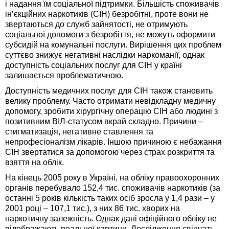
і надання їм соціальної підтримки. Більшість споживачів
ін’єкційних наркотиків (СІН) безробітні, проте вони не
звертаються до служб зайнятості, не отримують
соціальної допомоги з безробіття, не можуть оформити
субсидій на комунальні послуги. Вирішення цих проблем
суттєво знижує негативні наслідки наркоманії, однак
доступність соціальних послуг для СІН у країні
залишається проблематичною.
Доступність медичних послуг для СІН також становить
велику проблему. Часто отримати невідкладну медичну
допомогу, зробити хірургічну операцію СІН або людині з
позитивним ВІЛ-статусом вкрай складно. Причини –
стигматизація, негативне ставлення та
непрофесіоналізм лікарів. Іншою причиною є небажання
СІН звертатися за допомогою через страх розкриття та
взяття на облік.
На кінець 2005 року в Україні, на обліку правоохоронних
органів перебувало 152,4 тис. споживачів наркотиків (за
останні 5 років кількість таких осіб зросла у 1,4 рази – у
2001 році – 107,1 тис.), з них 86 тис. хворих на
наркотичну залежність. Однак дані офіційного обліку не
відображають реальної картини. Дослідження свідчать,