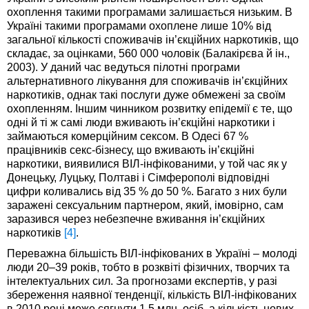
охоплення такими програмами залишається низьким. В
Україні такими програмами охоплене лише 10% від
загальної кількості споживачів ін’єкційних наркотиків, що
складає, за оцінками, 560 000 чоловік (Балакірєва й ін.,
2003). У даний час ведуться пілотні програми
альтернативного лікування для споживачів ін’єкційних
наркотиків, однак такі послуги дуже обмежені за своїм
охопленням. Іншим чинником розвитку епідемії є те, що
одні й ті ж самі люди вживають ін’єкційні наркотики і
займаються комерційним сексом. В Одесі 67 %
працівників секс-бізнесу, що вживають ін’єкційні
наркотики, виявилися ВІЛ-інфікованими, у той час як у
Донецьку, Луцьку, Полтаві і Сімферополі відповідні
цифри коливались від 35 % до 50 %. Багато з них були
заражені сексуальним партнером, який, імо­вірно, сам
заразився через небезпечне вживання ін’єкційних
наркотиків
[4]
.
Переважна більшість ВІЛ-інфікованих в Україні – молоді
люди 20–39 років, тобто в розквіті фізичних, творчих та
інтелектуальних сил. За прогнозами експертів, у разі
збереження наявної тенденції, кількість ВІЛ-інфікованих
в 2010 році може сягнути 1,5 млн. осіб, а кількість нових