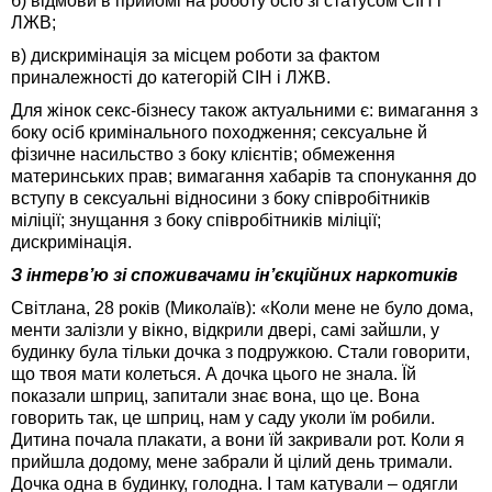
б) відмови в прийомі на роботу осіб зі статусом СІН і
ЛЖВ;
в) дискримінація за місцем роботи за фактом
приналежності до категорій СІН і ЛЖВ.
Для жінок секс-бізнесу також актуальними є: вимагання з
боку осіб кримінального походження; сексуальне й
фізичне насильство з боку клієнтів; обмеження
материнських прав; вимагання хабарів та спонукання до
вступу в сексуальні відносини з боку співробітників
міліції; знущання з боку співробітників міліції;
дискримінація.
З інтерв’ю зі споживачами ін’єкційних наркотиків
Світлана, 28 років (Миколаїв): «Коли мене не було дома,
менти залізли у вікно, відкрили двері, самі зайшли, у
будинку була тільки дочка з подружкою. Стали говорити,
що твоя мати колеться. А дочка цього не знала. Їй
показали шприц, запитали знає вона, що це. Вона
говорить так, це шприц, нам у саду уколи їм робили.
Дитина почала плакати, а вони їй закривали рот. Коли я
прийшла додому, мене забрали й цілий день тримали.
Дочка одна в будинку, голодна. І там катували – одягли