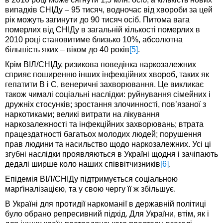
випадків СНІДу – 95 тисяч, водночас від хвороби за цей
рік можуть загинути до 90 тисяч осіб. Питома вага
померлих від СНІДу в загальній кількості померлих в
2010 році становитиме близько 10%, абсолютна
більшість яких – віком до 40 років
[5]
.
Крім ВІЛ/СНІДу, ризикова поведінка наркозалежних
сприяє поширенню інших інфекційних хвороб, таких як
гепатити В і С, венеричні захворювання. Це викликає
також чималі соціальні наслідки: руйнування сімейних і
дружніх стосунків; зростання злочинності, пов’язаної з
наркотиками; великі витрати на лікування
наркозалежності та інфекційних захворювань; втрата
працездатності багатьох молодих людей; порушення
прав людини та насильство щодо наркозалежних. Усі ці
згубні наслідки проявляються в Україні щодня і зачіпають
дедалі ширше коло наших співвітчизників
[6]
.
Епідемія ВІЛ/СНІДу підтримується соціальною
марґіналізацією, та у свою чергу її ж збільшує.
В Україні для протидії наркоманії в державній політиці
було обрано репресивний підхід. Для України, втім, як і