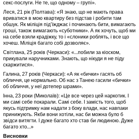
секс-послуги. Не те, що одному – групі».
Леся, 21 рік (Полтава): «Я знаю, що не мають права
вриватися в мою квартиру без підстав і робити там
обшук. Як міліція під’їжджає і починають бити, вимагають
гроші, також вимагають «суботники». А як хочуть, щоб ми
на себе взяли крадіжку, то і «слоники роблять, і все що
хочеш. Міліція багато собі дозволяє».
Світлана, 25 років (Черкаси): «...побили за кіоском,
прикували наручниками. Знають, що нікуди я не піду
скаржитися».
Галина, 27 років (Черкаси): «А як «бички» гасять об
обличчя, це нормально. Об нас з Танею гасили «бички»
об обличчя, у неї дотепер шрами».
Інна, 23 роки (Миколаїв): «Це все через цей наркотик. І
ми самі себе покарали. Самі себе. І замість того, щоб
якусь підтримку нам надати з боку влади, нас навпаки
принижують. Якби вони хотіли, нас би можна було б
звідси витягти. І дуже багато хто став би людиною. Дуже
багато хто...»
Висновки