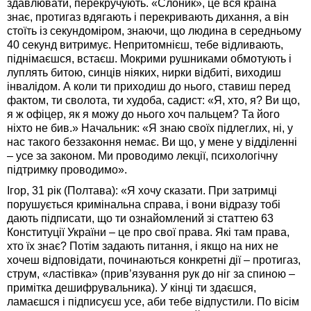
здавлювати, перекручують. «Слоник», це вся країна
знає, протигаз вдягають і перекривають дихання, а він
стоїть із секундоміром, знаючи, що людина в середньому
40 секунд витримує. Непритомнієш, тебе відливають,
піднімаєшся, встаєш. Мокрими рушниками обмотують і
луплять битою, синців ніяких, нирки відбиті, виходиш
інвалідом. А коли ти приходиш до нього, ставиш перед
фактом, ти сволота, ти худоба, садист: «Я, хто, я? Ви що,
я ж офіцер, як я можу до нього хоч пальцем? Та його
ніхто не бив.» Начальник: «Я знаю своїх підлеглих, ні, у
нас такого беззаконня немає. Ви що, у мене у відділенні
– усе за законом. Ми проводимо лекції, психологічну
підтримку проводимо».
Ігор, 31 рік (Полтава): «Я хочу сказати. При затримці
порушується кримінальна справа, і вони відразу тобі
дають підписати, що ти ознайомлений зі статтею 63
Конституції України – це про свої права. Які там права,
хто їх знає? Потім задають питання, і якщо на них не
хочеш відповідати, починаються конкретні дії – протигаз,
струм, «ластівка» (прив’язування рук до ніг за спиною –
примітка дешифрувальника). У кінці ти здаєшся,
ламаєшся і підписуєш усе, аби тебе відпустили. По вісім