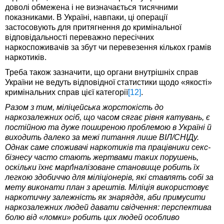
доволі обмежена і не визначається тисячними
показниками. В Україні, навпаки, ці операції
застосовують для притягнення до кримінальної
відповідальності переважно пересічних
наркоспоживачів за збут чи перевезення кількох грамів
наркотиків.
Треба також зазначити, що органи внутрішніх справ
України не ведуть відповідної статистики щодо «якості»
кримінальних справ цієї категорії
[12]
.
Разом з тим, міліцейська жорстокість до
наркозалежних осіб, що часом сягає рівня катувань, є
постійною та дуже поширеною проблемою в Україні й
виходить далеко за межі питання лише ВІЛ/СНІДу.
Однак саме споживачі наркотиків та працівники секс-
бізнесу часто стають жертвами таких порушень,
оскільки їхнє марґіналізоване становище робить їх
легкою здобиччю для міліціонерів, які ставлять собі за
мету виконати план з арештів. Міліція використовує
наркотичну залежність як знаряддя, аби примусити
наркозалежних людей давати свідчення: перспектива
болю від «ломки» робить цих людей особливо