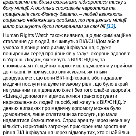
вразливими та більш схильними підкоритися тиску з
боку міліції. А оскільки споживачів наркотиків та
працівників секс-бізнесу багато, – людей вважають
соціально небажаними особами, то працівники міліції
мало ризикують бути покараними за свої дії
[13]
.
Human Rights Watch також виявила, що дискримінаційне
ставлення до людей, які живуть з ВІЛ/СНІДом або в
умовах підвищеного ризику інфікування, є дуже
поширеним серед працівників у галузі охорони здоров’я
в Україні. Людям, які живуть з ВІЛ/СНІДом, та
споживачам ін’єкційних наркотиків відмовляли у прийомі
до лікарні, їх примусово виписували, як тільки
довідувалися, що вони ВІЛ-інфіковані, або надавали
медичні послуги на дуже низькому рівні, що було вкрай
негуманним та підривало їхнє і без того слабке здоров’я.
«Швидкі допомоги» відмовлялися транспортувати
наркозалежних людей та осіб, які живуть з ВІЛ/СНІД. У
деяких випадках про медичну допомогу можна було
домовитися, лише сплативши за послуги, що мали
надаватися безкоштовно. Страх арешту через незначну
кількість наркотиків загрожує прискоренням зростання
рівня ВІЛ-інфікування через відмову тих, хто є найбільш