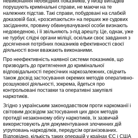
невиконання необхідних показників, у низці випадків
порушують кримінальні справи, не маючи на те
належних підстав. Такі справи, побудовані на слабкій
доказовій базі, «розсипаються» на перших же судових
засіданнях, провину обвинувачуваної особи визнають
недоведеною, і її звільняють з-під арешту. Це, однак, уже
не турбує слідчі органи міліції, оскільки своє завдання з
досягнення потрібних показників ефективності своєї
діяльності вони вважають виконаними.
Про неефективність наявної системи показників, що
призводить до притягнення до кримінальної
відповідальності пересічних наркозалежних, свідчить
також досвід застосування окремих методів оперативно-
розшукової діяльності, зокрема, йдеться про
контрольовані поставки та оперативні закупівлі
наркотиків.
Згідно з українським законодавством проти наркоманії і
світовим досвідом застосування цих двох методів
протидії незаконному обігу наркотиків, їх зазвичай
використовують для документування злочинних дій
угруповань наркоділків, передусім організованих.
Відповідно, кількість таких операцій у країнах ЄС і США