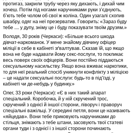
протигаз, закрили трубу через яку дихають, і дихай чим
хочеш. Потім під ногами наручниками руки з’єднують,
б’ють тебе чолом об свої ж коліна. Один узагалі схопив
швабру, одяг на неї презерватив. Говорить: «Зараз буду
тебе .... у дупу, зніму це і буду показувати твоїм друзям.»
Володя, 30 років (Черкаси): «Більше всього шкода
дівчат-наркоманок. У мене знайому дівчину офіцер
міліції в себе в кабінеті зґвалтував. Сказав їй, що якщо
вона не буде надавати йому секс-послуги, то покликає
весь поверх своїх офіцерів. Вони постійно піддаються
сексуальному насильству. Якщо вона вживає наркотики,
то для неї реальний спосіб уникнути конфлікту з міліцією
– це надати сексуальні послуги: будь-то в під’їзді, у
кабінеті чи де-небудь у будинку.»
Олег, 33 роки (Черкаси): «Є в них такий апарат
спеціальний. Коробочка, й у ній скручений трос,
скручений з однієї й іншої сторони, ліворуч і праворуч
спеціальні важільці. У середині петля, вони це називають
«яйцедав». Вони тебе приковують наручниками до
стільця, знімають з тебе штани, засовують твої статеві
органи туди і з однієї і з іншої сторони починають