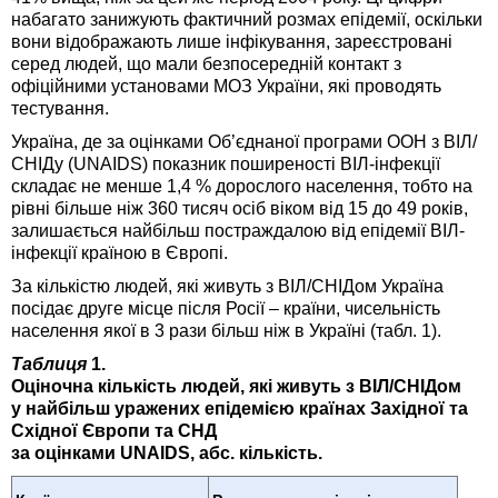
набагато занижують фактичний розмах епідемії, оскільки
вони відображають лише інфікування, зареєстровані
серед людей, що мали безпосередній контакт з
офіційними установами МОЗ України, які проводять
тестування.
Україна, де за оцінками Об’єднаної програми ООН з ВІЛ/
СНІДу (UNAIDS) показник поширеності ВІЛ-інфекції
складає не менше 1,4 % дорослого населення, тобто на
рівні більше ніж 360 тисяч осіб віком від 15 до 49 років,
залишається найбільш постраждалою від епідемії ВІЛ-
інфекції країною в Європі.
За кількістю людей, які живуть з ВІЛ/СНІДом Україна
посідає друге місце після Росії – країни, чисельність
населення якої в 3 рази більш ніж в Україні (табл. 1).
Таблиця
1.
Оціночна кількість людей, які живуть з ВІЛ/СНІДом
у найбільш уражених епідемією країнах Західної та
Східної Європи та СНД
за оцінками UNAIDS, абс. кількість.