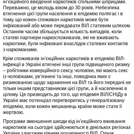
ін’єкційного введення наркотиків спільними шприцами.
Переважно, це молодь віком до 30 років. Небезпека
втягнення цієї групи населення в епідемію полягає і в
тому, що кожен споживач наркотиків може бути
інфікований або може передавати ВІЛ статевим шляхом.
Останнім часом збільшується кількість випадків, коли
статеві партнери наркоспоживачів, які не вживають
наркотики, були інфіковані внаслідок статевих контактів
з наркоманами.
Крім споживачів ін’єкційних наркотиків в епідемію ВІЛ-
інфекції в Україні втягнені інші групи підвищеного ризику
– робітники комерційного сексу, чоловіки, які мають секс
із чоловіками, ув’язнені та інші, поведінка яких є
ризикованою щодо зараження на ВІЛ та його передачі не
тільки іншим представникам цієї групи, а й населенню в
цілому. Це призводить до того, що епідемія ВІЛ/СНІДу в
Україні має потенціал перетворитись у генералізовану
епідемію, коли кожен мешканець країни може стати її
жертвою.
Програми зменшення шкоди від ін’єкційного вживання
наркотиків на сьогодні здійснюються в декількох регіонах
України з високим рівнем поширеності ВІЛ. Однак