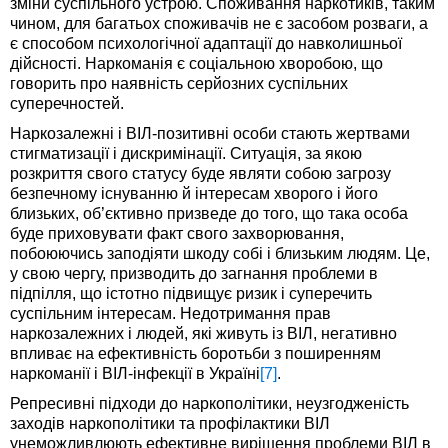
зміни суспільного устрою. Споживання наркотиків, таким
чином, для багатьох споживачів не є засобом розваги, а
є способом психологічної адаптації до навколишньої
дійсності. Наркоманія є соціальною хворобою, що
говорить про наявність серйозних суспільних
суперечностей.
Наркозалежні і ВІЛ-позитивні особи стають жертвами
стигматизації і дискримінації. Ситуація, за якою
розкриття свого статусу буде являти собою загрозу
безпечному існуванню й інтересам хворого і його
близьких, об’єктивно призведе до того, що така особа
буде приховувати факт свого захворювання,
побоюючись заподіяти шкоду собі і близьким людям. Це,
у свою чергу, призводить до загнання проблеми в
підпілля, що істотно підвищує ризик і суперечить
суспільним інтересам. Недотримання прав
наркозалежних і людей, які живуть із ВІЛ, негативно
впливає на ефективність боротьби з поширенням
наркоманії і ВІЛ-інфекції в Україні
[7]
.
Репресивні підходи до наркополітики, неузгодженість
заходів наркополітики та профілактики ВІЛ
унеможливлюють ефективне вирішення проблеми ВІЛ в