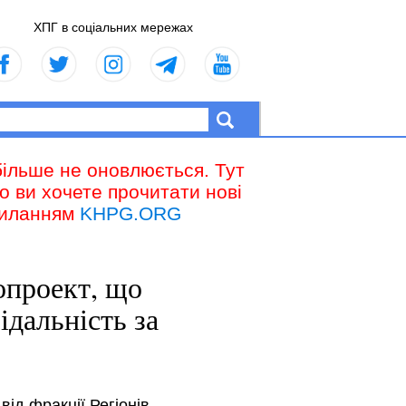
ХПГ в соціальних мережах
більше не оновлюється. Тут
що ви хочете прочитати нові
осиланням
KHPG.ORG
нопроект, що
ідальність за
ід фракції Регіонів