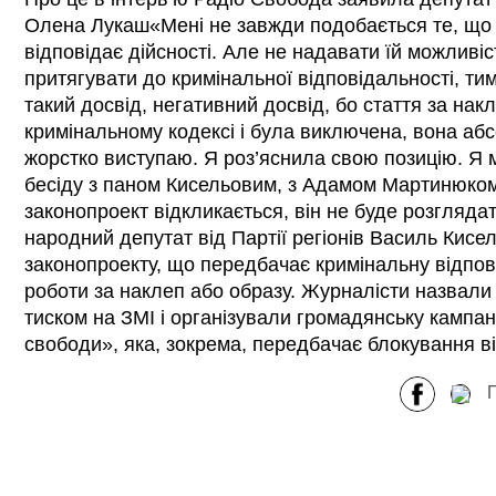
Олена Лукаш«Мені не завжди подобається те, що 
відповідає дійсності. Але не надавати їй можливіс
притягувати до кримінальної відповідальності, т
такий досвід, негативний досвід, бо стаття за нак
кримінальному кодексі і була виключена, вона аб
жорстко виступаю. Я роз’яснила свою позицію. Я 
бесіду з паном Кисельовим, з Адамом Мартинюком,
законопроект відкликається, він не буде розгляда
народний депутат від Партії регіонів Василь Кисе
законопроекту, що передбачає кримінальну відпові
роботи за наклеп або образу. Журналісти назвали і
тиском на ЗМІ і організували громадянську кампан
свободи», яка, зокрема, передбачає блокування в
П