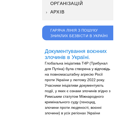
ОРГАНІЗАЦІЙ
АРХІВ
ГАРЯЧА ЛІНІЯ З ПОШУКУ
ЗНИКЛИХ БЕЗВІСТИ В УКРАЇНІ
Документування воєнних
злочинів в Україні.
Глобальна ініціатива T4P (Трибунал
для Путіна) була створена у відповідь
на повномасштабну агресію Росії
проти України у лютому 2022 року.
Учасники ініціативи документують
події, у яких є ознаки злочинів згідно з
Римським статутом Міжнародного
кримінального суду (геноцид,
злочини проти людяності, воєнні
злочини) в усіх регіонах України