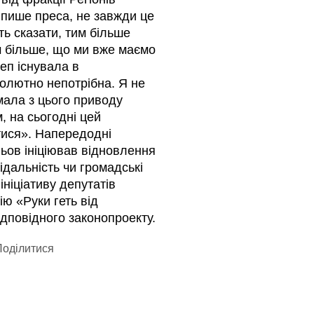
пише преса, не завжди це
ть сказати, тим більше
им більше, що ми вже маємо
леп існувала в
солютно непотрібна. Я не
мала з цього приводу
 на сьогодні цей
тися». Напередодні
льов ініціював відновлення
дальність чи громадські
ніціативу депутатів
ію «Руки геть від
ідповідного законопроекту.
оділитися