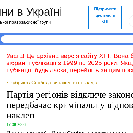
и в Україні
Підтримати
діяльність
ХПГ
ької правозахисної групи
Увага! Це архівна версія сайту ХПГ. Вона 
зібрані публікації з 1999 по 2025 роки. Як
пубікації, будь ласка, перейдіть за цим п
• Рубрики / Свобода вираження поглядів
Партія регіонів відкличе зако
передбачає кримінальну відпов
наклеп
17.09.2006
Про це в інтерв’ю Радіо Свобода заявила депутат в