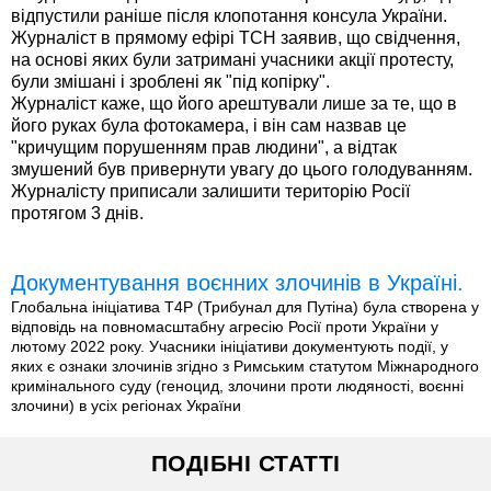
відпустили раніше після клопотання консула України.
Журналіст в прямому ефірі ТСН заявив, що свідчення,
на основі яких були затримані учасники акції протесту,
були змішані і зроблені як "під копірку".
Журналіст каже, що його арештували лише за те, що в
його руках була фотокамера, і він сам назвав це
"кричущим порушенням прав людини", а відтак
змушений був привернути увагу до цього голодуванням.
Журналісту приписали залишити територію Росії
протягом 3 днів.
Документування воєнних злочинів в Україні.
Глобальна ініціатива T4P (Трибунал для Путіна) була створена у
відповідь на повномасштабну агресію Росії проти України у
лютому 2022 року. Учасники ініціативи документують події, у
яких є ознаки злочинів згідно з Римським статутом Міжнародного
кримінального суду (геноцид, злочини проти людяності, воєнні
злочини) в усіх регіонах України
ПОДІБНІ СТАТТІ