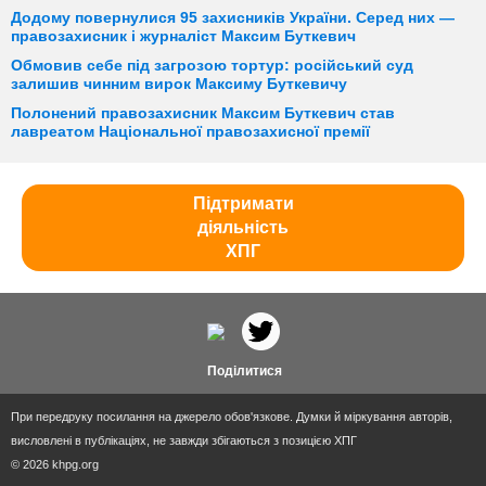
Додому повернулися 95 захисників України. Серед них —
правозахисник і журналіст Максим Буткевич
Обмовив себе під загрозою тортур: російський суд
залишив чинним вирок Максиму Буткевичу
Полонений правозахисник Максим Буткевич став
лавреатом Національної правозахисної премії
Підтримати
діяльність
ХПГ
Поділитися
При передруку посилання на джерело обов'язкове. Думки й міркування авторів,
висловлені в публікаціях, не завжди збігаються з позицією ХПГ
© 2026 khpg.org