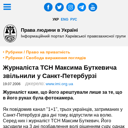
УКР
ENG
РУС
Права людини в Україні
Інформаційний портал Харківської правозахисної групи
• Рубрики / Право на приватність
• Рубрики / Свобода вираження поглядів
Журналіста ТСН Максима Буткевича
звільнили у Санкт-Петербурзі
джерело:
www.imi.org.ua
19.07.2006
Журналіст каже, що його арештували лише за те, що
в його руках була фотокамера.
Як повідомив канал "1+1", трьох українців, затриманих у
Санкт-Петербурзі два дні тому, відпустили на волю.
Серед них і журналіст ТСН Максим Буткевич. Його
засудили на 3 дні позбавлення волі рішенням суду, однак