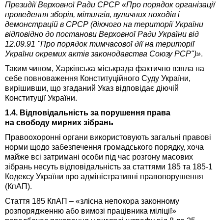
Президії Верховної Ради СРСР «Про порядок організації
проведення зборів, мітингів, вуличних походів і
демонстрацій в СРСР (діючого на території України
відповідно до постанови Верховної Ради України від
12.09.91 "Про порядок тимчасової дії на території
України окремих актів законодавства Союзу РСР")»
.
Таким чином, Харківська міськрада фактично взяла на
себе повноваження Конституційного Суду України,
вирішивши, що згаданий Указ відповідає діючій
Конституції України.
1.4. Відповідальність за порушення права
на свободу мирних зібрань
Правоохоронні органи використовують загальні правові
норми щодо забезпечення громадського порядку, хоча
майже всі затримані особи під час розгону масових
зібрань несуть відповідальність за статтями 185 та 185-1
Кодексу України про адміністративні правопорушення
(КпАП).
Стаття 185 КпАП – «злісна непокора законному
розпорядженню або вимозі працівника міліції»