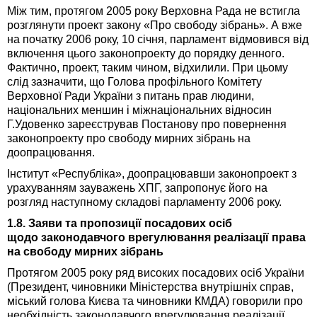
Між тим, протягом 2005 року Верховна Рада не встигла
розглянути проект закону «Про свободу зібрань». А вже
на початку 2006 року, 10 січня, парламент відмовився від
включення цього законопроекту до порядку денного.
Фактично, проект, таким чином, відхилили. При цьому
слід зазначити, що Голова профільного Комітету
Верховної Ради України з питань прав людини,
національних меншин і міжнаціональних відносин
Г.Удовенко зареєстрував Постанову про повернення
законопроекту про свободу мирних зібрань на
доопрацювання.
Інститут «Республіка», доопрацювавши законопроект з
урахуванням зауважень ХПГ, запропонує його на
розгляд наступному складові парламенту 2006 року.
1.8. Заяви та пропозиції посадових осіб
щодо законодавчого врегулювання реалізації права
на свободу мирних зібрань
Протягом 2005 року ряд високих посадових осіб України
(Президент, чиновники Міністерства внутрішніх справ,
міський голова Києва та чиновники КМДА) говорили про
необхідність законодавчого врегулювання реалізації