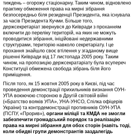
тиждень – огорожу стаціонарну. Таким чином, відновлено
практику обмеження права на мирні зібрання
безпосередньо біля резиденції Президента, яка існувала
за часів Президента Кучми. Більше того,
держсекретаріат звернувся до Київради з проханням
включити до переліку територій, на яких не можуть
проводитися зібрання, ініційовані недержавними
структурами, територію навколо секретаріату. І це
прохання знайшло своє втілення у згаданому вище
рішенні Київради від 17 листопада 2005 року. Таким
чином, на пропозицію держсекратаріату була всупереч
Конституції обмежена свобода зібрань біля його
приміщення.
Після того, як 15 жовтня 2005 року в Києві, під час
проведення демонстрації прихильників визнання ОУН-
УПА воюючою стороною в Другій світовій війні
(«Братство вояків УПА», УНА-УНСО, Спілка офіцерів
України) та контрдемонстрації противників ОУН-УПА
(ПСПУ, «Прорив»),
органи міліції та КМДА не змогли
забезпечити громадський порядок та реалізацію
права на мирні зібрання для обох сторін (навіть тоді,
коли обидві групи демонстрантів заздалегідь