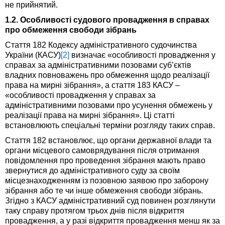
не прийнятий.
1.2. Особливості судового провадження в справах
про обмеження свободи зібрань
Стаття 182 Кодексу адміністративного судочинства
України (КАСУ)
[2]
визначає «особливості провадження у
справах за адміністративними позовами суб’єктів
владних повноважень про обмеження щодо реалізації
права на мирні зібрання», а стаття 183 КАСУ –
«особливості провадження у справах за
адміністративними позовами про усунення обмежень у
реалізації права на мирні зібрання». Ці статті
встановлюють спеціальні терміни розгляду таких справ.
Стаття 182 встановлює, що органи державної влади та
органи місцевого самоврядування після отримання
повідомлення про проведення зібрання мають право
звернутися до адміністративного суду за своїм
місцезнаходженням із позовною заявою про заборону
зібрання або те чи інше обмеження свободи зібрань.
Згідно з КАСУ адміністративний суд повинен розглянути
таку справу протягом трьох днів після відкриття
провадження, а у разі відкриття провадження менш як за