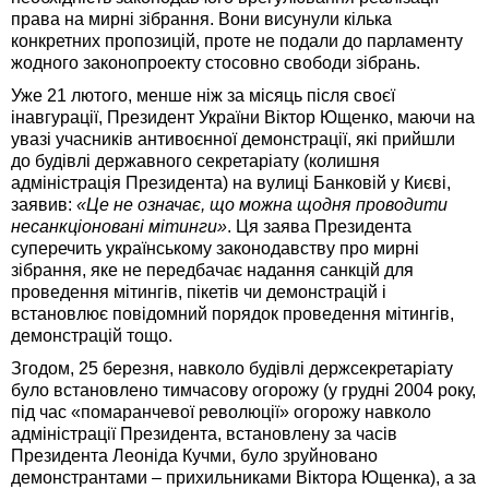
права на мирні зібрання. Вони висунули кілька
конкретних пропозицій, проте не подали до парламенту
жодного законопроекту стосовно свободи зібрань.
Уже 21 лютого, менше ніж за місяць після своєї
інавгурації, Президент України Віктор Ющенко, маючи на
увазі учасників антивоєнної демонстрації, які прийшли
до будівлі державного секретаріату (колишня
адміністрація Президента) на вулиці Банковій у Києві,
заявив:
«Це не означає, що можна щодня проводити
несанкціоновані мітинги»
. Ця заява Президента
суперечить українському законодавству про мирні
зібрання, яке не передбачає надання санкцій для
проведення мітингів, пікетів чи демонстрацій і
встановлює повідомний порядок проведення мітингів,
демонстрацій тощо.
Згодом, 25 березня, навколо будівлі держсекретаріату
було встановлено тимчасову огорожу (у грудні 2004 року,
під час «помаранчевої революції» огорожу навколо
адміністрації Президента, встановлену за часів
Президента Леоніда Кучми, було зруйновано
демонстрантами – прихильниками Віктора Ющенка), а за