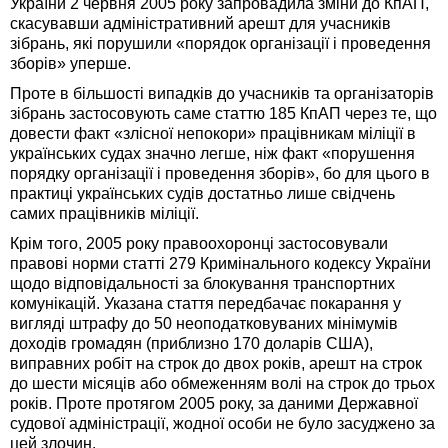
України 2 червня 2005 року запровадила зміни до КпАП,
скасувавши адміністративний арешт для учасників
зібрань, які порушили «порядок організації і проведення
зборів» уперше.
Проте в більшості випадків до учасників та організаторів
зібрань застосовують саме статтю 185 КпАП через те, що
довести факт «злісної непокори» працівникам міліції в
українських судах значно легше, ніж факт «порушення
порядку організації і проведення зборів», бо для цього в
практиці українських судів достатньо лише свідчень
самих працівників міліції.
Крім того, 2005 року правоохоронці застосовували
правові норми статті 279 Кримінального кодексу України
щодо відповідальності за блокування транспортних
комунікацій. Указана стаття передбачає покарання у
вигляді штрафу до 50 неоподатковуваних мінімумів
доходів громадян (приблизно 170 доларів США),
виправних робіт на строк до двох років, арешт на строк
до шести місяців або обмеженням волі на строк до трьох
років. Проте протягом 2005 року, за даними Державної
судової адміністрації, жодної особи не було засуджено за
цей злочин.