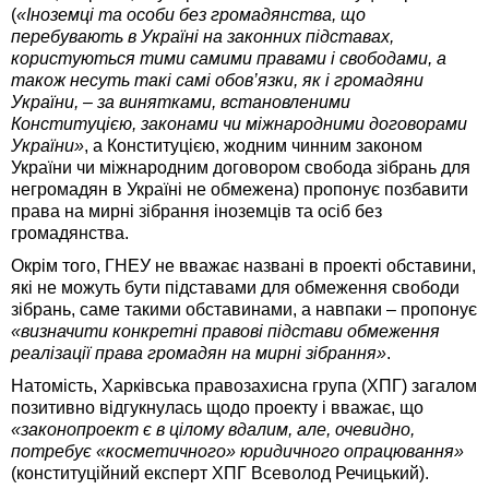
(
«Іноземці та особи без громадянства, що
перебувають в Україні на законних підставах,
користуються тими самими правами і свободами, а
також несуть такі самі обов’язки, як і громадяни
України, – за винятками, встановленими
Конституцією, законами чи міжнародними договорами
України»
, а Конституцією, жодним чинним законом
України чи міжнародним договором свобода зібрань для
негромадян в Україні не обмежена) пропонує позбавити
права на мирні зібрання іноземців та осіб без
громадянства.
Окрім того, ГНЕУ не вважає названі в проекті обставини,
які не можуть бути підставами для обмеження свободи
зібрань, саме такими обставинами, а навпаки – пропонує
«визначити конкретні правові підстави обмеження
реалізації права громадян на мирні зібрання»
.
Натомість, Харківська правозахисна група (ХПГ) загалом
позитивно відгукнулась щодо проекту і вважає, що
«законопроект є в цілому вдалим, але, очевидно,
потребує «косметичного» юридичного опрацювання»
(конституційний експерт ХПГ Всеволод Речицький).