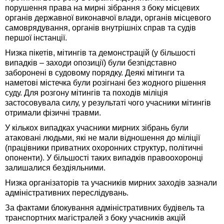
порушення права на мирні зібрання з боку місцевих
органів державної виконавчої влади, органів місцевого
самоврядування, органів внутрішніх справ та судів
першої інстанції.
Низка пікетів, мітингів та демонстрацій (у більшості
випадків – заходи опозиції) були безпідставно
заборонені в судовому порядку. Деякі мітинги та
наметові містечка були розігнані без жодного рішення
суду. Для розгону мітингів та походів міліція
застосовувала силу, у результаті чого учасники мітингів
отримали фізичні травми.
У кількох випадках учасники мирних зібрань були
атаковані людьми, які не мали відношення до міліції
(працівники приватних охоронних структур, політичні
опоненти). У більшості таких випадків правоохоронці
залишалися бездіяльними.
Низка організаторів та учасників мирних заходів зазнали
адміністративних переслідувань.
За фактами блокування адміністративних будівель та
транспортних магістралей з боку учасників акцій