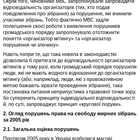
Окрім того, чиновники МВС запропонували запровадити
відповідальність організаторів (тих, хто подав
повідомлення про зібрання) за порушення, які вчинили
учасники зібрань. Тобто фактично МВС задля
полегшення своєї роботи з виявлення порушників
громадського порядку запропонувало ототожнити
поняття «організатор мітингу» та «організатор
порушення чи злочину».
Навіть попри те, що така новела в законодавстві
дозволила б притягати до відповідальності організаторів
мітингів у тому разі, коли громадський порядок порушили
люди, які не мають жод­ного відношення до організаторів
мітингу (або, наприклад, люди, які з провокативною
метою бажають зірвати проведення зібрання), така
постановка питання неприпустима з правової точки зору,
бо суперечить принципу індивідуальної відповідальності
й, по суті, запроваджує принцип «кругової поруки».
2. Огляд порушень права на свободу мирних зібрань
за 2005 рік
2.1. Загальна оцінка порушень
Протягом 2005 року в Україні відбулися масові