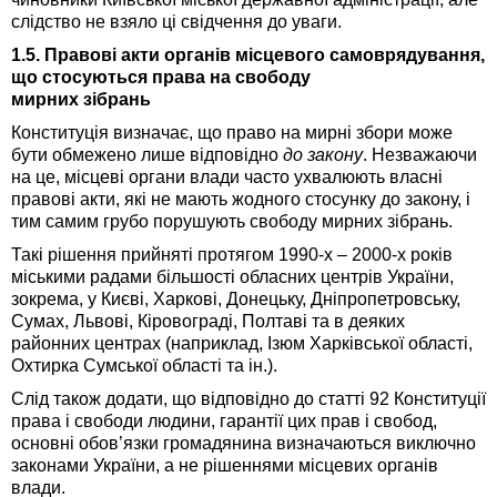
слідство не взяло ці свідчення до уваги.
1.5. Правові акти органів місцевого самоврядування,
що стосуються права на свободу
мирних зібрань
Конституція визначає, що право на мирні збори може
бути обмежено лише відповідно
до закону
. Незважаючи
на це, місцеві органи влади часто ухвалюють власні
правові акти, які не мають жодного стосунку до закону, і
тим самим грубо порушують свободу мирних зібрань.
Такі рішення прийняті протягом 1990-х – 2000-х років
міськими радами більшості обласних центрів України,
зокрема, у Києві, Харкові, Донецьку, Дніпропетровську,
Сумах, Львові, Кіровограді, Полтаві та в деяких
районних центрах (наприклад, Ізюм Харківської області,
Охтирка Сумської області та ін.).
Слід також додати, що відповідно до статті 92 Конституції
права і свободи людини, гарантії цих прав і свобод,
основні обов’язки громадянина визначаються виключно
законами України, а не рішеннями місцевих органів
влади.