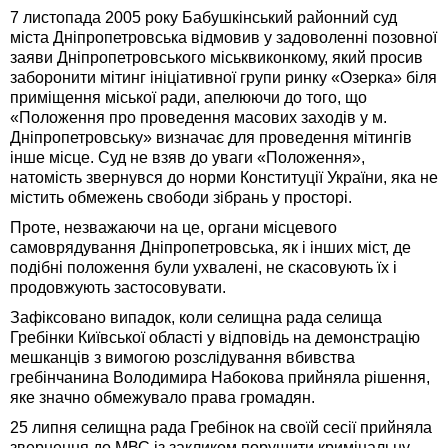
7 листопада 2005 року Бабушкінський районний суд
міста Дніпропетровська відмовив у задоволенні позовної
заяви Дніпропетровського міськвиконкому, який просив
заборонити мітинг ініціативної групи ринку «Озерка» біля
приміщення міської ради, апелюючи до того, що
«Положення про проведення масових заходів у м.
Дніпропетровську» визначає для проведення мітингів
інше місце. Суд не взяв до уваги «Положення»,
натомість звернувся до норми Конституції України, яка не
містить обмежень свободи зібрань у просторі.
Проте, незважаючи на це, органи місцевого
самоврядування Дніпропетровська, як і інших міст, де
подібні положення були ухвалені, не скасовують їх і
продовжують застосовувати.
Зафіксовано випадок, коли селищна рада селища
Гребінки Київської області у відповідь на демонстрацію
мешканців з вимогою розслідування вбивства
гребінчанина Володимира Набокова прийняла рішення,
яке значно обмежувало права громадян.
25 липня селищна рада Гребінок на своїй сесії прийняла
звернення до МВС із закликом порушити кримінальну