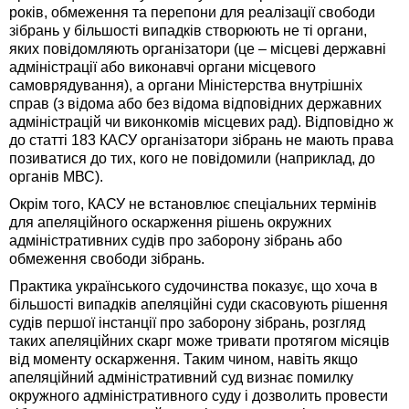
років, обмеження та перепони для реалізації свободи
зібрань у більшості випадків створюють не ті органи,
яких повідомляють організатори (це – місцеві державні
адміністрації або виконавчі органи місцевого
самоврядування), а органи Міністерства внутрішніх
справ (з відома або без відома відповідних державних
адміністрацій чи виконкомів місцевих рад). Відповідно ж
до статті 183 КАСУ організатори зібрань не мають права
позиватися до тих, кого не повідомили (наприклад, до
органів МВС).
Окрім того, КАСУ не встановлює спеціальних термінів
для апеляційного оскарження рішень окружних
адміністративних судів про заборону зібрань або
обмеження свободи зібрань.
Практика українського судочинства показує, що хоча в
більшості випадків апеляційні суди скасовують рішення
судів першої інстанції про заборону зібрань, розгляд
таких апеляційних скарг може тривати протягом місяців
від моменту оскарження. Таким чином, навіть якщо
апеляційний адміністративний суд визнає помилку
окружного адміністративного суду і дозволить провести