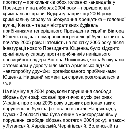
протесту – прихильників обох головних кандидатів у
Президенти на виборах 2004 ро­ку – порушено дві
кримінальні справи. Відкриту наприкінці 2004 року
кримінальну справу за блокування Хрещатика – головної
вулиці Києва – та адміністративних будівель
прибічниками теперішнього Президента України Віктора
Ющенка під час помаранчевої революції було закрито на
початку 2005 року. Натомість на початку 2005 року, після
інавгурації нового Президента Ющенка, було відкрито
кримінальну справу проти прибічників нинішнього
опозиційного лідера Віктора Януковича, які заблокували
автомобільну дорогу біля міста Армянська під час
«автопробігу дружби», організованого прибічниками
Ющенка. На даний момент ця справа розглядається в
суді.
На відміну від 2004 року, коли порушення свободи
зібрань були зафіксовані практично в усіх регіонах
України, протягом 2005 року в деяких регіонах таких
порушень не було зафіксовано взагалі. Наприклад, у
Сумській області (яка була одним з «рекордсменів» у
порушенні свободи зібрань протягом 2004 року), а також
у Луганській, Харківській, Чернігівській, Волинській та