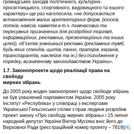
громадських заходів політичного, культурно-
просвітницького, спортивного, видовищного та іншого
характеру» ще раз наголосила:
«не допускається
встановлення малих архітектурних форм, (кіосків,
лотків, навісів, наметів в т.ч. тимчасових та
пересувних призначених для роздрібної торгівлі,
інформаційних, рекламних, презентаційних та інших
цілей), об’єктів зовнішньої реклами (рекламних тумб,
будь-яких стендів, щитів, панно, прапорів. екранів,
транспарантів, наклейок та ін.) без погодження у
порядку, визначеному законодавством України»
.
1.7. Законопроекти щодо реалізації права на
свободу
мирних зібрань
До 2005 року жоден законопроект щодо свободи зібрань
не був ухвалений парламентом України. 2005 року
Інститут «Республіка» у співпраці з експертами
Української Гельсінської спілки з прав людини розробив
проект закону «Про свободу мирних зібрань» і 15 липня
народний депутат України Віктор Мусіяка вніс його до
Верховної Ради (реєстраційний номер проекту – 7819)
[4]
.