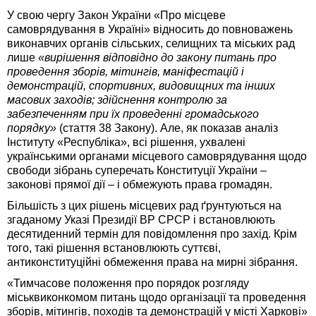
У свою чергу Закон України «Про місцеве
самоврядування в Україні» відносить до повноважень
виконавчих органів сільських, селищних та міських рад
лише
«вирішення відповідно до закону питань про
проведення зборів, мітингів, маніфестацій і
демонстрацій, спортивних, видовищних та інших
масових заходів; здійснення контролю за
забезпеченням при їх проведенні громадського
порядку»
(стаття 38 Закону). Але, як показав аналіз
Інституту «Республіка», всі рішення, ухвалені
українськими органами місцевого самоврядування щодо
свободи зібрань суперечать Конституції України –
законові прямої дії – і обмежують права громадян.
Більшість з цих рішень місцевих рад ґрунтуються на
згаданому Указі Президії ВР СРСР і встановлюють
десятиденний термін для повідомлення про захід. Крім
того, такі рішення встановлюють суттєві,
антиконституційні обмеження права на мирні зібрання.
«Тимчасове положення про порядок розгляду
міськвиконкомом питань щодо організації та проведення
зборів, мітингів, походів та демонстрацій у місті Харкові»