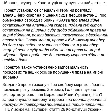
зібрання всупереч Конституції порушується найчастіше.
Проект установлює спеціальні терміни розгляду
апеляційних скарг на рішення судів першої інстанції про
обмеження свободи зібрань:
«Заява про апеляційне
оскарження та апеляційна скарга, подана суб’єктом
оскарження на рішення суду щодо обмеження права на
мирні зібрання, розглядається позачергово в дводенний
строк з дня її отримання, проте в будь-якому випадку
до дати проведення мирного зібрання, а у випадку,
якщо рішення суду щодо обмеження права на мирні
зібрання було прийняте до початку мирного зібрання –
невідкладно»
.
Проектом також установлено відповідальність
посадових та інших осіб за порушення права на мирні
зібрання.
Згаданий проект закону «Про свободу мирних зібрань»
викликав різну реакцію. Зокрема, Головне науково-
експертне управління Верховної Ради України (ГНЕУ)
запропонувало повернути проект
«на доопрацювання із
наступним повторним поданням на перше читання»
.
ГНЕУ, зокрема, всупереч статті 26 Конституції України