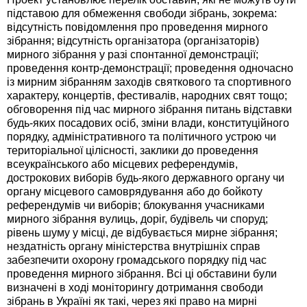
підставою для обмеження свободи зібрань, зокрема:
відсутність повідомлення про проведення мирного
зібрання; відсутність організатора (організаторів)
мирного зібрання у разі спонтанної демонстрації;
проведення контр-демонстрації; проведення одночасно
із мирним зібранням заходів святкового та спортивного
характеру, концертів, фестивалів, народних свят тощо;
обговорення під час мирного зібрання питань відставки
будь-яких посадових осіб, зміни влади, конституційного
порядку, адміністративного та політичного устрою чи
територіальної цілісності, заклики до проведення
всеукраїнського або місцевих референдумів,
дострокових виборів будь-якого державного органу чи
органу місцевого самоврядування або до бойкоту
референдумів чи виборів; блокування учасниками
мирного зібрання вулиць, доріг, будівель чи споруд;
рівень шуму у місці, де відбувається мирне зібрання;
нездатність органу міністерства внутрішніх справ
забезпечити охорону громадського порядку під час
проведення мирного зібрання. Всі ці обставини були
визначені в ході моніторингу дотримання свободи
зібрань в Україні як такі, через які право на мирні