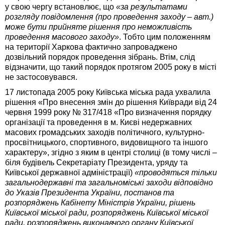
у свою чергу встановлює, що
«за результатами
розгляду повідомлення (про проведення заходу – авт.)
може бути прийняте рішення про неможливість
проведення масового заходу»
. Тобто цим положенням
на території Харкова фактично запроваджено
дозвільний порядок проведення зібрань. Втім, слід
відзначити, що такий порядок протягом 2005 року в місті
не застосовувався.
17 листопада 2005 року Київська міська рада ухвалила
рішення «Про внесення змін до рішення Київради від 24
червня 1999 року № 317/418 «Про визначення порядку
організації та проведення в м. Києві недержавних
масових громадських заходів політичного, культурно-
просвіт­ницького, спортивного, видовищного та іншого
характеру», згідно з яким в центрі столиці (в тому числі –
біля будівель Секретаріату Президента, уряду та
Київської державної адміністрації)
«проводяться тільки
загальнодержавні та загальноміські заходи відповідно
до Указів Президента України, постанов та
розпоряджень Кабінету Міністрів України, рішень
Київської міської ради, розпоряджень Київської міської
ради, розпоряджень виконавчого органу Київської