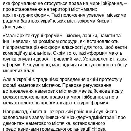
яке формально не стосується права на мирні зібрання, –
про встановлення на території міст «малих
архітектурних форм». Такі положення ухвалені міськими
радами багатьох українських міст, зокрема Києва і
Донецька.
«Малі архітектурні форми» – кіоски, ларьки, намети та
інші невеликі за розміром споруди, які встановлюють
підприємства різних форм власності для того, щоб вести
комерційну діяльність. Окрім того, такі «форми» мають
функціонувати доволі тривалий час. Установлення таких
«форм», безсумнівно, має підлягати регулюванню з боку
місцевих влад.
Але в Україні є традицією проведення акцій протесту у
формі наметових містечок. Правове регулювання
встановлення наметових містечок має здійснюватись у
межах положень про право на мирні зібрання, а не в
межах положень про «малі архітектурні форми».
Наприклад, 7 квітня Печерський районний суд Києва
задовольнив заяву Київської міськдержадміністрації про
демонтаж наметового містечка, встановленого
представниками громадської організації «Нова