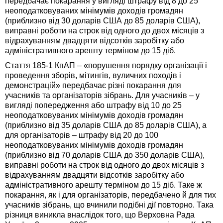
передбачає покарання у вигляді штрафу від 8 до 25
неоподатковуваних мінімумів доходів громадян
(приблизно від 30 доларів США до 85 доларів США),
виправні роботи на строк від одного до двох місяців з
відрахуванням двадцяти відсотків заробітку або
адміністративного арешту терміном до 15 діб.
Стаття 185-1 КпАП – «порушення порядку організації і
проведення зборів, мітингів, вуличних походів і
демонстрацій» передбачає різні покарання для
учасників та організаторів зібрань. Для учасників – у
вигляді попередження або штрафу від 10 до 25
неоподатковуваних мінімумів доходів громадян
(приблизно від 35 доларів США до 85 доларів США), а
для організаторів – штрафу від 20 до 100
неоподатковуваних мінімумів доходів громадян
(приблизно від 70 доларів США до 350 доларів США),
виправні роботи на строк від одного до двох місяців з
відрахуванням двадцяти відсотків заробітку або
адміністративного арешту терміном до 15 діб. Таке ж
покарання, як і для організаторів, передбачено й для тих
учасників зібрань, що вчинили подібні дії повторно. Така
різниця виникла внаслідок того, що Верховна Рада