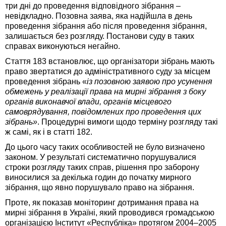
три дні до проведення відповідного зібрання –
невідкладно. Позовна заява, яка надійшла в день
проведення зібрання або після проведення зібрання,
залишається без розгляду. Постанови суду в таких
справах виконуються негайно.
Стаття 183 встановлює, що організатори зібрань мають
право звертатися до адміністративного суду за місцем
проведення зібрань «
із позовною заявою про усунення
обмежень у реалізації права на мирні зібрання з боку
органів виконавчої влади, органів місцевого
самоврядування, повідомлених про проведення цих
зібрань»
. Процедурні вимоги щодо терміну розгляду такі
ж самі, як і в статті 182.
До цього часу таких особливостей не було визначено
законом. У результаті систематично порушувалися
строки розгляду таких справ, рішення про заборону
виносилися за декілька годин до початку мирного
зібрання, що явно порушувало право на зібрання.
Проте, як показав моніторинг дотримання права на
мирні зібрання в Україні, який проводився громадською
організацією Інститут «Республіка» протягом 2004–2005