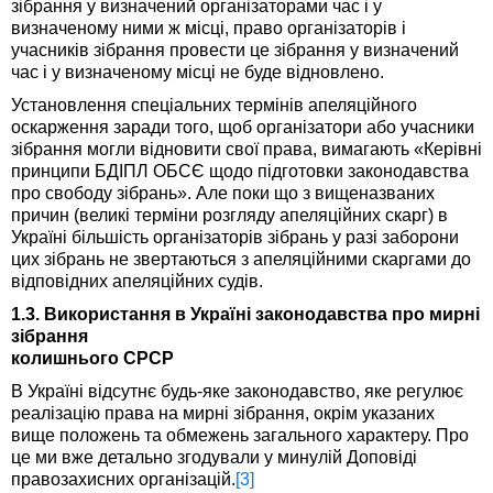
зібрання у визначений організаторами час і у
визначеному ними ж місці, право організаторів і
учасників зібрання провести це зібрання у визначений
час і у визначеному місці не буде відновлено.
Установлення спеціальних термінів апеляційного
оскарження заради того, щоб організатори або учасники
зібрання могли відновити свої права, вимагають «Керівні
принципи БДІПЛ ОБСЄ щодо підготовки законодавства
про свободу зібрань». Але поки що з вищеназваних
причин (великі терміни розгляду апеляційних скарг) в
Україні більшість організаторів зібрань у разі заборони
цих зібрань не звертаються з апеляційними скаргами до
відповідних апеляційних судів.
1.3. Використання в Україні законодавства про мирні
зібрання
колишнього СРСР
В Україні відсутнє будь-яке законодавство, яке регулює
реалізацію права на мирні зібрання, окрім указаних
вище положень та обмежень загального характеру. Про
це ми вже детально згодували у минулій Доповіді
правозахисних організацій.
[3]