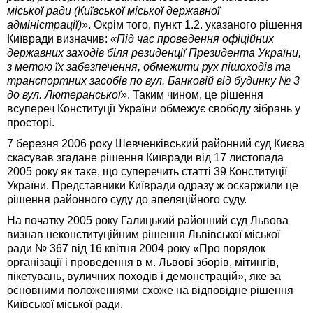
міської ради (Київської міської державної
адміністрації)»
. Окрім того, пункт 1.2. указаного рішен­ня
Київради визначив:
«Під час проведення офіційних
державних заходів біля резиденції Президента України,
з метою їх забезпечення, обмежити рух пішоходів та
транспортних засобів по вул. Банковій від будинку № 3
до вул. Лютеранської»
. Таким чином, це рішення
всупереч Конституції України обмежує свободу зібрань у
просторі.
7 березня 2006 року Шевченківський районний суд Києва
скасував згадане рішення Київради від 17 листопада
2005 року як таке, що суперечить статті 39 Конституції
України. Представники Київради одразу ж оскаржили це
рішення районного суду до апеляційного суду.
На початку 2005 року Галицький районний суд Львова
визнав неконституційним рішення Львівської міської
ради № 367 від 16 квітня 2004 року «Про порядок
організації і проведення в м. Львові зборів, мітингів,
пікетувань, вуличних походів і демонстрацій», яке за
основними положеннями схоже на відповідне рішення
Київської міської ради.