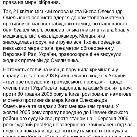
права на мирні зібрання.
Так, 21 квітня міський голова міста Києва Олександр
Омельченко особисто вдерся до наметового містечка
противників масової забудови столиці, розташованого
біля будівлі мерії, розірвав кілька плакатів та відібрав у
мешканців містечка відеокамеру. Міліція, яка
знаходилась поруч, не втручалася. І хоча поведінка
київського мера стала предметом обговорення у
Верховній Раді України, правоохоронці не висунули
жодних претензій до Омельченка.
Натомість столична міліція порушила кримінальну
справу за статтею 293 Кримінального кодексу України –
«групове порушення громадського порядку» – щодо
членів партії Українська національна асамблея, які вночі
проти 30 травня 2005 року в Києві розгромили наметове
містечко противників мера Києва Олександра
Омельченка та завдали його мешканцям травми. У
жовтні 2005 року справу передано до Шевченківського
районного суду Києва, проте станом на 1 березня 2006
року судовий розгляд не завершено. Звинувачені під час
слідства показали, що до розгону наметів їх спонукали
чиновники Київської міської державної адміністрації, але