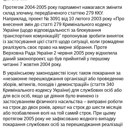
Протягом 2004-2005 року парламент намагався змінити
склад злочину, передбаченого статтею 279 ККУ.
Наприклад, проект № 3091 від 10 лютого 2003 року «Про
внесення змін до статті 279 Кримінального кодексу
України (щодо відповідальності за блокування
транспортних комунікацій)" пропонував зробити виняток
із застосування цієї статті щодо ситуації, коли громадяни
реалізують своє право на мирне зібрання. Проте
Верховна Рада України 2 червня 2005 року відхилила
даний законопроект, що був прийнятий у першому
читанні 7 жовтня 2004 року.
В українському законодавстві існує також покарання за
«незаконне перешкоджання організації або проведенню
зборів, мітингів, походів і демонстрацій» (стаття 340
Кримінального кодексу України) для службових осіб або
для всіх осіб, якщо це діяння було вчинено із
застосуванням фізичного насильства – виправні роботи
на строк до двох років, арешт на строк до шести місяців
або позбавлення волі на той самий строк. При цьому
протягом 2005 року не зафіксовано жодного випадку
покарання службових осіб за перешкоджання реалізації