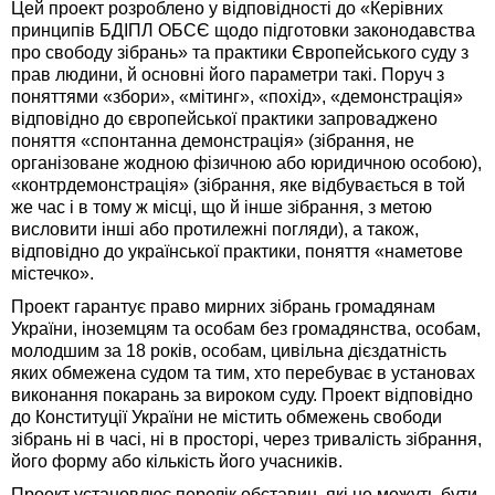
Цей проект розроблено у відповідності до «Керівних
принципів БДІПЛ ОБСЄ щодо підготовки законодавства
про свободу зібрань» та практики Європейського суду з
прав людини, й основні його параметри такі. Поруч з
поняттями «збори», «мітинг», «похід», «демонстрація»
відповідно до європейської практики запроваджено
поняття «спонтанна демонстрація» (зібрання, не
організоване жодною фізичною або юридичною особою),
«контрдемонстрація» (зібрання, яке відбувається в той
же час і в тому ж місці, що й інше зібрання, з метою
висловити інші або протилежні погляди), а також,
відповідно до української практики, поняття «наметове
містечко».
Проект гарантує право мирних зібрань громадянам
України, іноземцям та особам без громадянства, особам,
молодшим за 18 років, особам, цивільна дієздатність
яких обмежена судом та тим, хто перебуває в установах
виконання покарань за вироком суду. Проект відповідно
до Конституції України не містить обмежень свободи
зібрань ні в часі, ні в просторі, через тривалість зібрання,
його форму або кількість його учасників.
Проект установлює перелік обставин, які не можуть бути