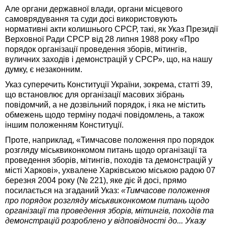
Але органи державної влади, органи місцевого
самоврядування та суди досі використовують
нормативні акти колишнього СРСР, такі, як Указ Президії
Верховної Ради СРСР від 28 липня 1988 року «Про
порядок організації проведення зборів, мітингів,
вуличних заходів і демонстрацій у СРСР», що, на нашу
думку, є незаконним.
Указ суперечить Конституції України, зокрема, статті 39,
що встановлює для організації масових зібрань
повідомчий, а не дозвільний порядок, і яка не містить
обмежень щодо терміну подачі повідомлень, а також
іншим положенням Конституції.
Проте, наприклад, «Тимчасове положення про порядок
розгляду міськвиконкомом питань щодо організації та
проведення зборів, мітингів, походів та демонстрацій у
місті Харкові», ухвалене Харківською міською радою 07
березня 2004 року (№ 221), яке діє й досі, прямо
посилається на згаданий Указ:
«Тимчасове положення
про порядок розгляду міськвиконкомом питань щодо
організації та проведення зборів, мітингів, походів та
демонстрацій розроблено у відповідності до... Указу