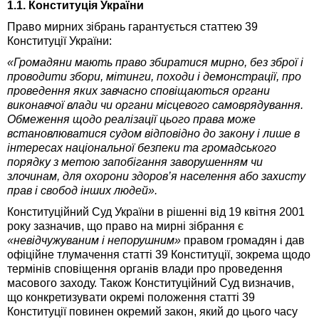
1.1. Конституція України
Право мирних зібрань гарантується статтею 39
Конституції України:
«Громадяни мають право збиратися мирно, без зброї і
проводити збори, мітинги, походи і демонстрації, про
проведення яких завчасно сповіщаються органи
виконавчої влади чи органи місцевого самоврядування.
Обмеження щодо реалізації цього права може
встановлюватися судом відповідно до закону і лише в
інтересах національної безпеки та громадського
порядку з метою запобігання заворушенням чи
злочинам, для охорони здоров’я населення або захисту
прав і свобод інших людей».
Конституційний Суд України в рішенні від 19 квітня 2001
року зазначив, що право на мирні зібрання є
«невідчужуваним і непорушним»
правом громадян і дав
офіційне тлумачення статті 39 Конституції, зокрема щодо
термінів сповіщення органів влади про проведення
масового заходу. Також Конституційний Суд визначив,
що конкретизувати окремі положення статті 39
Конституції повинен окремий закон, який до цього часу