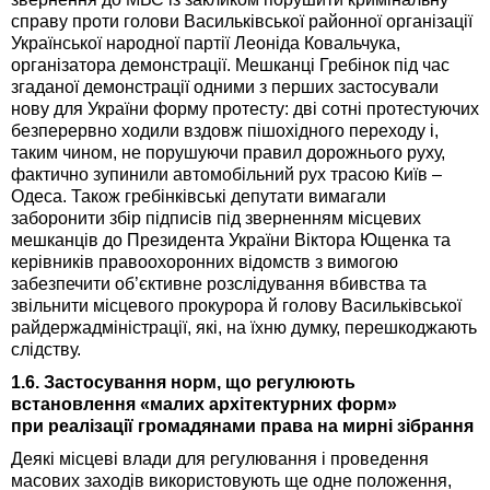
справу проти голови Васильківської районної організації
Української народної партії Леоніда Ковальчука,
організатора демонстрації. Мешканці Гребінок під час
згаданої демонстрації одними з перших застосували
нову для України форму протесту: дві сотні протестуючих
безперервно ходили вздовж пішохідного переходу і,
таким чином, не порушуючи правил дорожнього руху,
фактично зупинили автомобільний рух трасою Київ –
Одеса. Також гребінківські депутати вимагали
заборонити збір підписів під зверненням місцевих
мешканців до Президента України Віктора Ющенка та
керівників правоохоронних відомств з вимогою
забезпечити об’єктивне розслідування вбивства та
звільнити місцевого прокурора й голову Васильківської
райдержадміністрації, які, на їхню думку, перешкоджають
слідству.
1.6. Застосування норм, що регулюють
встановлення «малих архітектурних форм»
при реалізації громадянами права на мирні зібрання
Деякі місцеві влади для регулювання і проведення
масових заходів використовують ще одне положення,