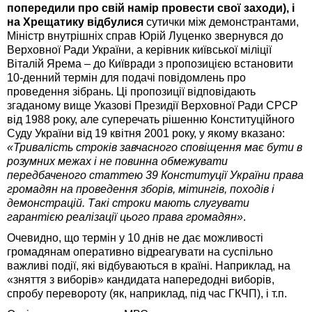
попередили про свій намір провести свої заходи), і
на Хрещатику відбулися
сутички між демонстрантами,
Міністр внутрішніх справ Юрій Луценко звернувся до
Верховної Ради України, а керівник київської міліції
Віталій Ярема – до Київради з пропозицією встановити
10-денний термін для подачі повідомлень про
проведення зібрань. Ці пропозиції відповідають
згаданому вище Указові Президії Верховної Ради СРСР
від 1988 року, але суперечать рішенню Конституційного
Суду України від 19 квітня 2001 року, у якому вказано:
«Тривалість строків завчасного сповіщення має бути в
розумних межах і не повинна обмежувати
передбаченого статтею 39 Конституції України права
громадян на проведення зборів, мітингів, походів і
демонстрацій. Такі строки мають слугувати
гарантією реалізації цього права громадян»
.
Очевидно, що термін у 10 днів не дає можливості
громадянам оперативно відреагувати на суспільно
важливі події, які відбуваються в країні. Наприклад, на
«зняття з виборів» кандидата напередодні виборів,
спробу перевороту (як, наприклад, під час ГКЧП), і т.п.