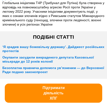
Глобальна ініціатива T4P (Трибунал для Путіна) була створена у
відповідь на повномасштабну агресію Росії проти України у
лютому 2022 року. Учасники ініціативи документують події, у
яких є ознаки злочинів згідно з Римським статутом Міжнародного
кримінального суду (геноцид, злочини проти людяності, воєнні
злочини) в усіх регіонах України
ПОДІБНІ СТАТТІ
‘Я зрадив вашу божевільну державу’. Дайджест російських
протестів
Окупанти засудили викраденого депутата Каховської
міськради до 12 років колонії
Безоплатна правнича допомога ув’язненим — до Верховної
Ради подано законопроєкт
Підтримати
діяльність
ХПГ