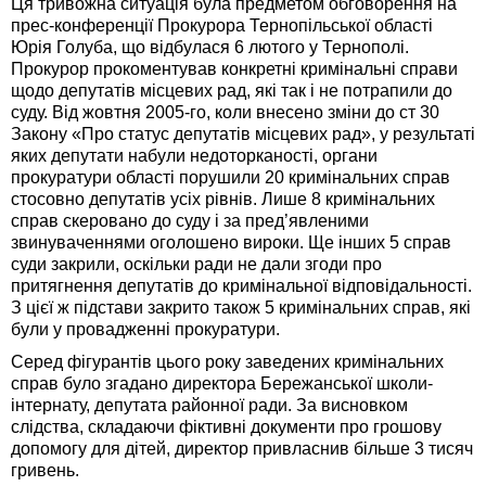
Ця тривожна ситуація була предметом обговорення на
прес-конференції Прокурора Тернопільської області
Юрія Голуба, що відбулася 6 лютого у Тернополі.
Прокурор прокоментував конкретні кримінальні справи
щодо депутатів місцевих рад, які так і не потрапили до
суду. Від жовтня 2005-го, коли внесено зміни до ст 30
Закону «Про статус депутатів місцевих рад», у результаті
яких депутати набули недоторканості, органи
прокуратури області порушили 20 кри­мінальних справ
стосовно депутатів усіх рівнів. Лише 8 кримінальних
справ скеровано до суду і за пред’явленими
звинуваченнями оголошено вироки. Ще інших 5 справ
суди закрили, оскільки ради не дали згоди про
притягнення депутатів до кримінальної відповідальності.
З цієї ж підстави закрито також 5 кримінальних справ, які
були у провадженні прокуратури.
Серед фігурантів цього року заведених кримінальних
справ було згадано директора Бережанської школи-
інтернату, депутата районної ради. За висновком
слідства, складаючи фіктивні документи про грошову
допомогу для дітей, директор привласнив більше 3 тисяч
гривень.