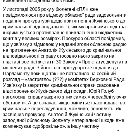
виконання посадових обов’язків.
У листопаді 2005 року у бюлетені «ПЛ» вже
повідомлялося про відмову обласної ради задовольнити
подання прокуратури щодо притягнення Жукінського до
кримінальної відповідальності, якому органами слідства
інкримінується протиправне привласнення бюджетних
коштів у великих розмірах. Прокурор області повідомив,
що у зв’язку з відмовою у наданні згоди обласною радою
на притягнення Анатолія Жукінського до кримінальної
відповідальності справу стосовно нього закрито на
підставі все тієї ж статті З0 Закону «Про статус депутатів
місцевих рад». З його слів, прокурорське подання до
Парламенту поки що так і не потрапило на сесійний
розгляд – «застрягло» (???) у комітетах Верховної Ради.
У зв’язку із закриттям кримінальної справи скасоване і
відсторонення Жукінського від посади. Юрій Голуб
наголосив: справу закрито з тих самих «нереабілітуючих
обставин». А це означає: якщо зміниться законодавство,
кримінальне пересліду­вання, можливо, поновлять. Як
засвідчив прокурор, Анатолій Жукінський частину
заподіяної обласному бюджету матеріальної шкоди вже
компенсував «добровільно», а іншу частину