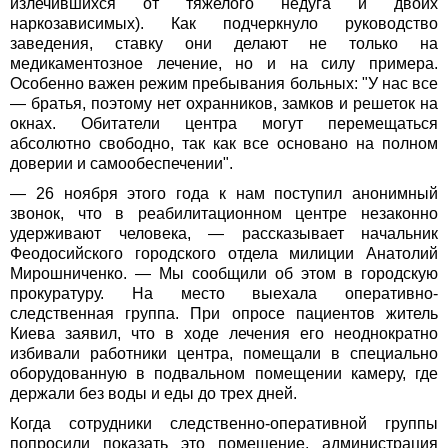
излечившихся от тяжелого недуга и двоих
наркозависимых). Как подчеркнуло руководство
заведения, ставку они делают не только на
медикаментозное лечение, но и на силу примера.
Особенно важен режим пребывания больных: "У нас все
— братья, поэтому нет охранников, замков и решеток на
окнах. Обитатели центра могут перемещаться
абсолютно свободно, так как все основано на полном
доверии и самообеспечении".
— 26 ноября этого года к нам поступил анонимный
звонок, что в реабилитационном центре незаконно
удерживают человека, — рассказывает начальник
Феодосийского городского отдела милиции Анатолий
Мирошниченко. — Мы сообщили об этом в городскую
прокуратуру. На место выехала оперативно-
следственная группа. При опросе пациентов житель
Киева заявил, что в ходе лечения его неоднократно
избивали работники центра, помещали в специально
оборудованную в подвальном помещении камеру, где
держали без воды и еды до трех дней.
Когда сотрудники следственно-оперативной группы
попросили показать это помещение, администрация