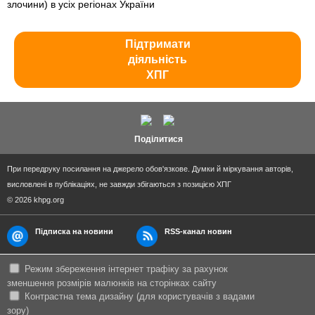
злочини) в усіх регіонах України
Підтримати
діяльність
ХПГ
Поділитися
При передруку посилання на джерело обов'язкове. Думки й міркування авторів,
висловлені в публікаціях, не завжди збігаються з позицією ХПГ
© 2026 khpg.org
Підписка на новини
RSS-канал новин
Режим збереження інтернет трафіку за рахунок
зменшення розмірів малюнків на сторінках сайту
Контрастна тема дизайну (для користувачів з вадами
зору)