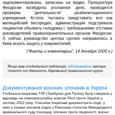
задокументированы, записаны на видео. Прокуратура
Феодосии возбудила уголовное дело, проводятся
проверки "деятельности" реабилитационного
учреждения. Кстати, пытаясь представить все как
милицейский беспредел, администрация подстрекала
пациентов объявить голодовку с требованиями отставки
руководителей правоохранительных органов Феодосии.
А сейчас руководство центра срочно направилось в
Киев искать защиту у покровителей.
(“Факты и коментарии”, 14 декабря 2005 г.)
Якщо вам сподобалася публікація,
підтримайте
автора
статті та діяльність Харківської правозахисної групи
Документування воєнних злочинів в Україні.
Глобальна ініціатива T4P (Трибунал для Путіна) була створена у
відповідь на повномасштабну агресію Росії проти України у
лютому 2022 року. Учасники ініціативи документують події, у
яких є ознаки злочинів згідно з Римським статутом Міжнародного
кримінального суду (геноцид, злочини проти людяності, воєнні