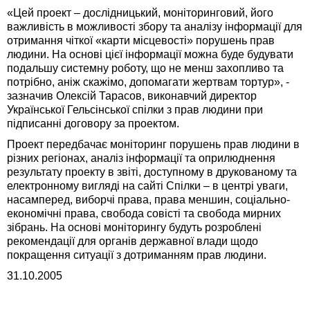
«Цей проект – дослідницький, моніторинговий, його
важливість в можливості збору та аналізу інформації для
отримання чіткої «карти місцевості» порушень прав
людини. На основі цієї інформації можна буде будувати
подальшу системну роботу, що не менш захопливо та
потрібно, аніж скажімо, допомагати жертвам тортур», -
зазначив Олексій Тарасов, виконавчий директор
Української Гельсінської спілки з прав людини при
підписанні договору за проектом.
Проект передбачає моніторинг порушень прав людини в
різних регіонах, аналіз інформації та оприлюднення
результату проекту в звіті, доступному в друкованому та
електронному вигляді на сайті Спілки – в центрі уваги,
насамперед, виборчі права, права меншин, соціально-
економічні права, свобода совісті та свобода мирних
зібрань. На основі моніторингу будуть розроблені
рекомендації для органів державної влади щодо
покращення ситуації з дотриманням прав людини.
31.10.2005