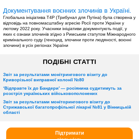
Документування воєнних злочинів в Україні.
Глобальна ініціатива T4P (Трибунал для Путіна) була створена у
відповідь на повномасштабну агресію Росії проти України у
лютому 2022 року. Учасники ініціативи документують події, у
яких є ознаки злочинів згідно з Римським статутом Міжнародного
кримінального суду (геноцид, злочини проти людяності, воєнні
злочини) в усіх регіонах України
ПОДІБНІ СТАТТІ
Звіт за результатами монітрингового візиту до
Криворізької виправної колонії №80
‘Відправте їх до Бандери’ — росіянина судитимуть за
розстріл українських військовополонених
Звіт за результатами моніторингового візиту до
Стрижавської багатопрофільної лікарнї №81 у Вінницькій
області
Підтримати