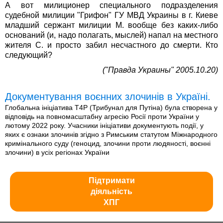
А вот милиционер специального подразделения
судебной милиции "Грифон" ГУ МВД Украины в г. Киеве
младший сержант милиции М. вообще без каких-либо
оснований (и, надо полагать, мыслей) напал на местного
жителя С. и просто забил несчастного до смерти. Кто
следующий?
("Правда Украины" 2005.10.20)
Документування воєнних злочинів в Україні.
Глобальна ініціатива T4P (Трибунал для Путіна) була створена у
відповідь на повномасштабну агресію Росії проти України у
лютому 2022 року. Учасники ініціативи документують події, у
яких є ознаки злочинів згідно з Римським статутом Міжнародного
кримінального суду (геноцид, злочини проти людяності, воєнні
злочини) в усіх регіонах України
Підтримати
діяльність
ХПГ