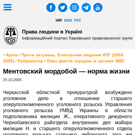
УКР
ENG
РУС
Права людини в Україні
Інформаційний портал Харківської правозахисної групи
• Архів / Проти катувань. Електронне видання ХПГ (2003-
2005) / Рубрикатор / Опис фактів знущань в органах МВС
Ментовский мордобой — норма жизни
25.10.2005
Черкасской областной прокуратурой возбуждено
уголовное дело в отношении старшего
оперуполномоченного уголовного розыска Управления
уголовного розыска УМВД Украины в области
подполковника милиции Ж., оперативного дежурного
Чернобаевского райотдела внутренних дел майора
милиции Н. и старшего оперуполномоченного отдела
уголовного розыска старшего лейтенанта того же