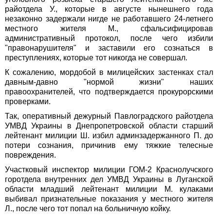
райотдела У., которые в августе нынешнего года
незаконно задержали нигде не работавшего 24-летнего
местного жителя М., сфальсифицировав
административный протокол, после чего избили
"правонарушителя" и заставили его сознаться в
преступлениях, которые тот никогда не совершал.
К сожалению, мордобой в милицейских застенках стал
давным-давно "нормой жизни" наших
правоохранителей, что подтверждается прокурорскими
проверками.
Так, оперативный дежурный Павлоградского райотдела
УМВД Украины в Днепропетровской области старший
лейтенант милиции Ш. избил админзадержанного П. до
потери сознания, причинив ему тяжкие телесные
повреждения.
Участковый инспектор милиции ГОМ-2 Краснолучского
горотдела внутренних дел УМВД Украины в Луганской
области младший лейтенант милиции М. кулаками
выбивал признательные показания у местного жителя
Л., после чего тот попал на больничную койку.