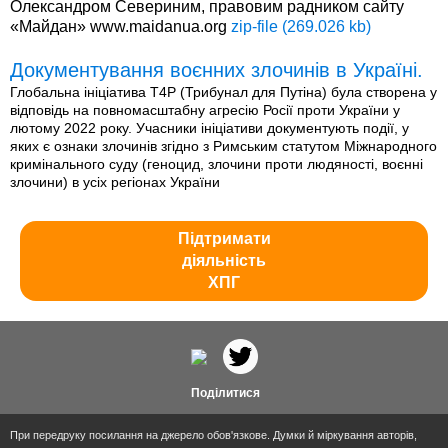
Олександром Севериним, правовим радником сайту
«Майдан» www.maidanua.org
zip-file (269.026 kb)
Документування воєнних злочинів в Україні.
Глобальна ініціатива T4P (Трибунал для Путіна) була створена у
відповідь на повномасштабну агресію Росії проти України у
лютому 2022 року. Учасники ініціативи документують події, у
яких є ознаки злочинів згідно з Римським статутом Міжнародного
кримінального суду (геноцид, злочини проти людяності, воєнні
злочини) в усіх регіонах України
Підтримати
діяльність
ХПГ
Поділитися
При передруку посилання на джерело обов'язкове. Думки й міркування авторів,