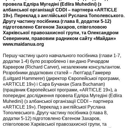
провела Едліра Мугедіні (Edlira Muhedini) (з
албанської організації CDDI – партнера «ARTICLE
19»). Переклад з англійської Руслана Тополевського.
Другу частину посібника (глава 8, додатки 5-12)
підготовлено Євгеном Захаров, співголовою
Харківської правозахисної групи, та Олександром
Севериним, правовим радником сайту «Майдан»
www.maidanua.org
Першу частину цього навчального посібника (глави 1-7,
додатки 1-4) було розроблено і ви-дано Ричардом
Карвером (Richard Carver), незалежним консультантом.
Розробники додаткових статей – Лютґард Гамерер
(Luitgard Hammerer) (директор Європейської програми,
«ARTICLE 19») і Сара Бучанан (Sara Buchanan)
(працівник Європейської програми, «ARTICLE 19»), а
попереднє дослідження провела Едліра Мугедіні (Edlira
Muhedini) (з албанської організації CDDI – партнера
«ARTICLE 19»). Переклад з англійської Руслана
Тополевського. Другу частину посібника (глава 8,
додатки 5-12) підготовлено Євгеном Захаров,
співголовою Харківської правозахисної групи, та