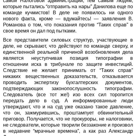
самой Налоговой администрации, тем самым людям,
которые пытались “отправить на нары” Данилова еще по
команде кучмистов! В деле не появилось ни одного
нового факта, кроме — вдумайтесь! — заявления В.
Романова о том, что показания против “Таких справ” в
свое время он дал под пытками.
Все представители силовых структур, участвующие в
деле, не скрывают, что действуют по команде сверху, и
единственной реальной причиной возобновления дела
является неуступчивая позиция типографии в
отношении иска в трибунале по защите инвестиций.
Следствие не желает принимать от “Таких справ”
никаких вещественных доказательств, отказывается
проводить экспертизу бухгалтерских документов,
подтверждающих законопослушность типографии.
Следователь (все тот же!) изо всех сил торопится
передать дело в суд. А информированные люди
утверждают, что и на суд уже оказано такое давление,
что он, зажмурившись, проштампует обвинительный
приговор. Получается, что не прокуроры, не налоговики,
не следователи, которые творили беззаконие и произвол
в недавние “мрачные времена”, а как раз Александр