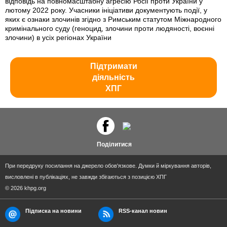
відповідь на повномасштабну агресію Росії проти України у
лютому 2022 року. Учасники ініціативи документують події, у
яких є ознаки злочинів згідно з Римським статутом Міжнародного
кримінального суду (геноцид, злочини проти людяності, воєнні
злочини) в усіх регіонах України
Підтримати
діяльність
ХПГ
Поділитися
При передруку посилання на джерело обов'язкове. Думки й міркування авторів,
висловлені в публікаціях, не завжди збігаються з позицією ХПГ
© 2026 khpg.org
Підписка на новини
RSS-канал новин