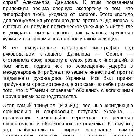
справ” Александра Данилова. К этим показаниям
приложили весьма спорную экспертизу о том, что
типография якобы уходила от налогов. Этого хватило
для возбуждения уголовного дела против А. Данилова. К
счастью, он получил политическое убежище в Литве, где
и дождался окончательного, как казалось, крушения
кучмизма как формы подавления инакомыслящих.
В его вынужденное отсутствие типография под
руководством старшего Данилова — Сергея —
отстаивала свою правоту в судах разных инстанций, в
том числе, подала иск по возмещению ущерба в
международный трибунал по защите инвестиций против
тогдашнего руководства Украины. Иск был принят
трибуналом к рассмотрению, а это само по себе признак
того, что с “Такими справами” обошлись с вопиющими
нарушениями законодательства.
Этот самый трибунал (ИКСИД), под чью юрисдикцию
официально и добровольно вступила Украина, —
организация чрезвычайно серьезная, ее решения
окончательны и обжалованию не подлежат. К тому же,
ход разбирательства широко освещается самой
авторитетной прессой мира, а вердикт является