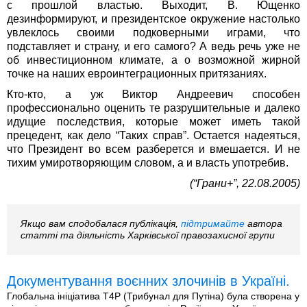
с прошлой властью. Выходит, В. Ющенко
дезинформируют, и президентское окружение настолько
увлеклось своими подковерными играми, что
подставляет и страну, и его самого? А ведь речь уже не
об инвестиционном климате, а о возможной жирной
точке на наших евроинтеграционных притязаниях.
Кто-кто, а уж Виктор Андреевич способен
профессионально оценить те разрушительные и далеко
идущие последствия, которые может иметь такой
прецедент, как дело “Таких справ”. Остается надеяться,
что Президент во всем разберется и вмешается. И не
тихим умиротворяющим словом, а и власть употребив.
(“Грани+”, 22.08.2005)
Якщо вам сподобалася публікація,
підтримайте
автора
статті та діяльність Харківської правозахисної групи
Документування воєнних злочинів в Україні.
Глобальна ініціатива T4P (Трибунал для Путіна) була створена у