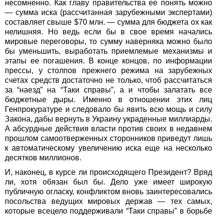
несомненно. Как главу правительства ее понять можно
— сумма иска (рассчитанная зарубежными экспертами)
составляет свыше $70 млн. — сумма для бюджета ох как
нелишняя. Но ведь если бы в свое время начались
мировые переговоры, то сумму наверняка можно было
бы уменьшить, выработать приемлемые механизмы и
этапы ее погашения. В конце концов, по информации
прессы, у столпов прежнего режима на зарубежных
счетах средств достаточно не только, чтоб рассчитаться
за “наезд” на “Таки справы”, а и чтобы залатать все
бюджетные дыры. Именно в отношении этих лиц
Генпрокуратуре и следовало бы явить всю мощь и силу
Закона, дабы вернуть в Украину украденные миллиарды.
А абсурдные действия власти против своих в недавнем
прошлом самоотверженных сторонников приведут лишь
к автоматическому увеличению иска еще на несколько
десятков миллионов.
И, наконец, в курсе ли происходящего Президент? Вряд
ли, хотя обязан был бы. Дело уже имеет широкую
публичную огласку, конфликтом вновь заинтересовались
посольства ведущих мировых держав — тех самых,
которые всецело поддерживали “Таки справы” в борьбе