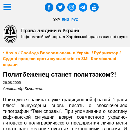
УКР
ENG
РУС
Права людини в Україні
Інформаційний портал Харківської правозахисної групи
• Архів / Свобода Висловлювань в Україні / Рубрикатор /
Судові процеси проти журналістів та ЗМІ. Кримінальні
справи
Политбеженец станет политзэком?!
26.08.2005
Александр Кочетков
Приходится начинать уже традиционной фразой: “Грани
плюс” вынуждены вновь писать о злоключениях
типографии “Таки справы”. При упоминании о воистину
кафкианской ситуации вокруг совместного украино-
литовского полиграфического предприятия лично меня
охватывает желание ругаться нехорошими словами. И