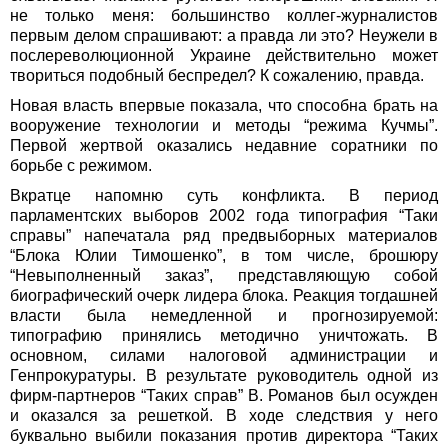
не только меня: большинство коллег-журналистов
первым делом спрашивают: а правда ли это? Неужели в
послереволюционной Украине действительно может
твориться подобный беспредел? К сожалению, правда.
Новая власть впервые показала, что способна брать на
вооружение технологии и методы “режима Кучмы”.
Первой жертвой оказались недавние соратники по
борьбе с режимом.
Вкратце напомню суть конфликта. В период
парламентских выборов 2002 года типография “Таки
справы” напечатала ряд предвыборных материалов
“Блока Юлии Тимошенко”, в том числе, брошюру
“Невыполненный заказ”, представляющую собой
биографический очерк лидера блока. Реакция тогдашней
власти была немедленной и прогнозируемой:
типографию принялись методично уничтожать. В
основном, силами налоговой администрации и
Генпрокуратуры. В результате руководитель одной из
фирм-партнеров “Таких справ” В. Романов был осужден
и оказался за решеткой. В ходе следствия у него
буквально выбили показания против директора “Таких