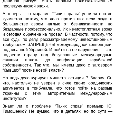
Данилов рискует стать первым политзаключенным
послекучминской эпохи.
А теперь — о маразме. “Таки справы” устояли против
кучмистов потому, что дело против них вели люди в
большинстве своем наглые от безнаказанности, но
бездарные профессионально. Их нечистоплотная возня
и сегодня обречена на провал. В частности, потому, что
все суды по делу, рассматриваемому инвестиционным
трибуналом, ЗАПРЕЩЕНЫ международной конвенцией,
подписанной Украиной. И пойти на ее нарушение — это
подвести страну под безусловные международные
санкции вплоть до конфискации зарубежной
собственности. Так что, мы имеем дело с заговором
“бывших” против новой власти?
Но ведь дело курирует министр юстиции Р. Зварич. Он
что, настолько не уверен в силе своих юридических
аргументов в трибунале, что готов пойти на разрыв
Украины с этим авторитетным международным
институтом?
Знает ли о проблеме “Таких справ” премьер Ю.
Тимошенко? Не думаю, что в деталях, но по сути —