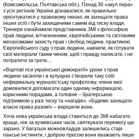
(Комсомольськ, Полтавська обл.). Понад 30 «акул пера»
з усіх регіонів України дізнавалися, як правильно
орієнтуватися у правовому океані, як захищати права
інших осіб і бути захищеними самим від тиску влади.
Тренери ознайомили представників ЗМІ з філософією
прав людини, вітчизняними, європейськими та світовими
механізмами захисту прав і свобод людини, практикою
Європейського суду з прав людини, навчили, як готувати
свої матеріали таким чином, щоб і правду написати, і не
потрапити за грати…
«Вартові пси української демократії» уроки з прав
людини засвоїли і в кулуарах створили таку собі
неформальну журналістську профспілку, члени якої
домовилися допомагати один одному інформацією,
корисними порадами, а головне – братерською
підтримкою у разі тиску та «наїздів». «Будемо захищати
власні права разом!» – вирішили вони.
Хоча нова українська влада ставиться до ЗМІ набагато
краще, ніж за кучмівських часів, святкувати перемогу ще
зарано. У багатьох можновладців залишились старі
панські інстинкти, і доброю пресою вони вважають лише