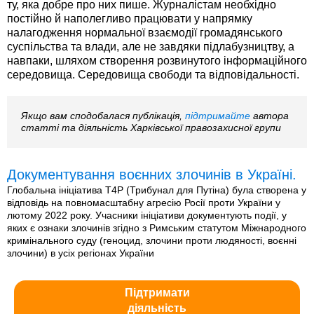
ту, яка добре про них пише. Журналістам необхідно
постійно й наполегливо працювати у напрямку
налагодження нормальної взаємодії громадянського
суспільства та влади, але не завдяки підлабузництву, а
навпаки, шляхом створення розвинутого інформаційного
середовища. Середовища свободи та відповідальності.
Якщо вам сподобалася публікація,
підтримайте
автора
статті та діяльність Харківської правозахисної групи
Документування воєнних злочинів в Україні.
Глобальна ініціатива T4P (Трибунал для Путіна) була створена у
відповідь на повномасштабну агресію Росії проти України у
лютому 2022 року. Учасники ініціативи документують події, у
яких є ознаки злочинів згідно з Римським статутом Міжнародного
кримінального суду (геноцид, злочини проти людяності, воєнні
злочини) в усіх регіонах України
Підтримати
діяльність