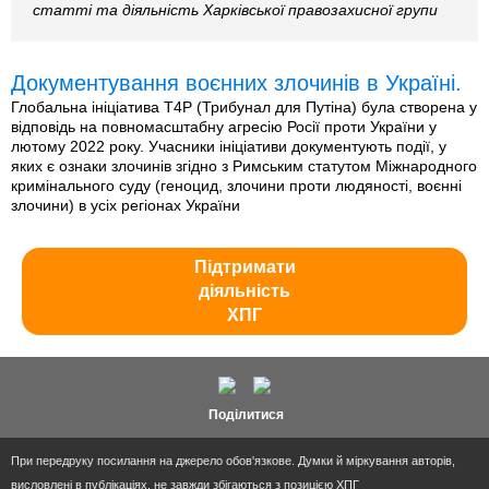
статті та діяльність Харківської правозахисної групи
Документування воєнних злочинів в Україні.
Глобальна ініціатива T4P (Трибунал для Путіна) була створена у
відповідь на повномасштабну агресію Росії проти України у
лютому 2022 року. Учасники ініціативи документують події, у
яких є ознаки злочинів згідно з Римським статутом Міжнародного
кримінального суду (геноцид, злочини проти людяності, воєнні
злочини) в усіх регіонах України
Підтримати
діяльність
ХПГ
Поділитися
При передруку посилання на джерело обов'язкове. Думки й міркування авторів,
висловлені в публікаціях, не завжди збігаються з позицією ХПГ