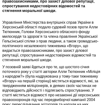
правозахисниками, про захист ділової репутації,
спростування недостовірних відомостей та
стягнення моральної шкоди.
Управління Міністерства внутрішніх справ України в
Херсонській області подало судовий позов проти Алли
Тютюнник, Голови Херсонського обласного фонду
милосердя та здоров’я та члена правління Української
Гельсінської спілки з прав людини, а також громадсько-
політичного незалежного тижневика «Вгору», що
видається правозахисниками, про захист ділової
репутації, спростування недостовірних відомостей та
стягнення моральної шкоди.
У позовній заяві йдеться про те, що шостого січня
поточного року у статті авторки Алли Тютюнник «Міліція
з народом?» (була надрукована у тому-таки тижневику
«Вгору» на першій сторінці) містяться відомості, які, за
твердженням міліціонерів, в деяких своїх частинах не
відповідають дійсності і підлягають спростуванню. У
статті містяться відомості про незаконні дії херсонських
правоохоронців під час передвиборчої кампанії 2004
року: переслідування агітаторів та напади на них,