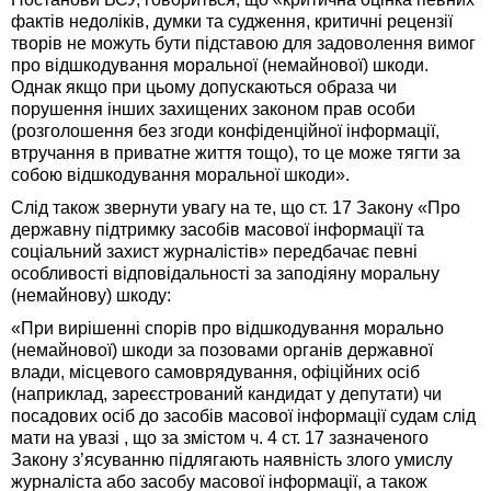
фактів недоліків, думки та судження, критичні рецензії
творів не можуть бути підставою для задоволення вимог
про відшкодування моральної (немайнової) шкоди.
Однак якщо при цьому допускаються образа чи
порушення інших захищених законом прав особи
(розголошення без згоди конфіденційної інформації,
втручання в приватне життя тощо), то це може тягти за
собою відшкодування моральної шкоди».
Слід також звернути увагу на те, що ст. 17 Закону «Про
державну підтримку засобів масової інформації та
соціальний захист журналістів» передбачає певні
особливості відповідальності за заподіяну моральну
(немайнову) шкоду:
«При вирішенні спорів про відшкодування морально
(немайнової) шкоди за позовами органів державної
влади, місцевого самоврядування, офіційних осіб
(наприклад, зареєстрований кандидат у депутати) чи
посадових осіб до засобів масової інформації судам слід
мати на увазі , що за змістом ч. 4 ст. 17 зазначеного
Закону з’ясуванню підлягають наявність злого умислу
журналіста або засобу масової інформації, а також