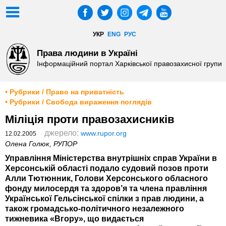
УКР
ENG
РУС
Права людини в Україні
Інформаційний портал Харківської правозахисної групи
• Рубрики / Право на приватність
• Рубрики / Свобода вираження поглядів
Міліція проти правозахисників
джерело:
www.rupor.org
12.02.2005
Олена Голюк, РУПОР
Управління Міністерства внутрішніх справ України в
Херсонській області подало судовий позов проти
Алли Тютюнник, Голови Херсонського обласного
фонду милосердя та здоров’я та члена правління
Української Гельсінської спілки з прав людини, а
також громадсько-політичного незалежного
тижневика «Вгору», що видається