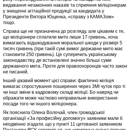
видавання незаконних наказів та сприяння міліціонерам
у знищенні агітаційної продукції за кандидата у
Президенти Віктора Ющенка, «справу з КАМАЗом»
тощо.
Справа ще не призначена до розгляду, але цікавим є те,
що міліціонери сплатили мито лише 17 гривень, хоча
вимагають відшкодування моральної шкоди у розмірі 5
тисяч гривень (при такій сумі вимог державне мито має
становити 250 гривень). Це суперечить українському
законодавству, де встановлені значно більші суми
державного мита. Проте для правоохоронців часто закон
не писаний.
Інший цікавий момент цієї справи: фактично міліція
вимагає спростування поширених через ЗМІ чуток про ті
чи інші зміни в кадровому складі міліції. Бо навряд чи
ображати може частково неправильне використання
посади того чи іншого міліціонера.
Як пояснила Олена Волочай, член громадської
організації «За професійну допомогу» заявники мали б
неодмінно згадати, що у пункті 11 цитованої заявником
Постанови ВСУ, говориться, що «критична оцінка певних