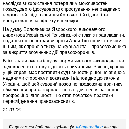
наслідки використання потерпілим можливостей
позасудового (досудового) спростування неправдивих
відомостей, відстоювання його честі й гідності та
врегулювання конфлікту в цілому.»
На думку Володимира Яворського, виконавчого
директора Української Гельсінської спілки з прав людини,
подання позовної заяви проти Алли Тютюнник є не чим
іншим, як спробою тиску на журналіста – правозахисника
за викриття злочинних дій правоохоронців.
Втім, зважаючи на існуючі норми чинного законодавства,
задоволення позову є досить примарним. Звісно, крапку
у цій справі має поставити суд і винести рішення згідно з
наданими сторонами доказами і відповідно до законів
України, щоб цей судовий позов не продовжив практику
обмеження права журналістів на здійснення законної
професійної діяльності і не став початком практики
переслідування правозахисників.
21.01.05
Якщо вам сподобалася публікація,
підтримайте
автора