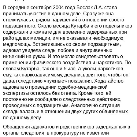
В середине сентября 2004 года Бослак Л.А. стала
принимать участие в данном деле. Сразу же она
столкнулась с рядом нарушений в отношении своего
подзащитного. Около месяца Кутарба и его подельников
содержали в комнате для временно задержанных при
райотделах милиции, им не оказывали необходимую
медпомощь. Встретившись со своим подзащитным,
адвокат увидела следы побоев и внутривенных
инъекций на руках. И это могло свидетельствовать о
применении физического воздействия и наркотиков. По
словам Кутарба, так оно и было. А уколы наркотиков,
ему, как наркозависимому, делались для того, чтобы он
давал следствию «нужные» показания. Ходатайство
адвоката о проведении судебно-медицинской
экспертизы осталось без ответа. Кроме того, ей
постоянно не сообщали о следственных действиях,
проводимых с подзащитным. Аналогично ситуация
складывалась и в отношении двух других обвиняемых
по данному делу.
Обращения адвокатов и родственников задержанных в
органы следствия, в прокуратуру не изменили