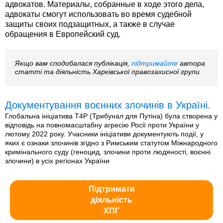
адвокатов. Материалы, собранные в ходе этого дела,
адвокаты смогут использовать во время судебной
защиты своих подзащитных, а также в случае
обращения в Европейский суд.
Якщо вам сподобалася публікація,
підтримайте
автора
статті та діяльність Харківської правозахисної групи
Документування воєнних злочинів в Україні.
Глобальна ініціатива T4P (Трибунал для Путіна) була створена у
відповідь на повномасштабну агресію Росії проти України у
лютому 2022 року. Учасники ініціативи документують події, у
яких є ознаки злочинів згідно з Римським статутом Міжнародного
кримінального суду (геноцид, злочини проти людяності, воєнні
злочини) в усіх регіонах України
Підтримати
діяльність
ХПГ