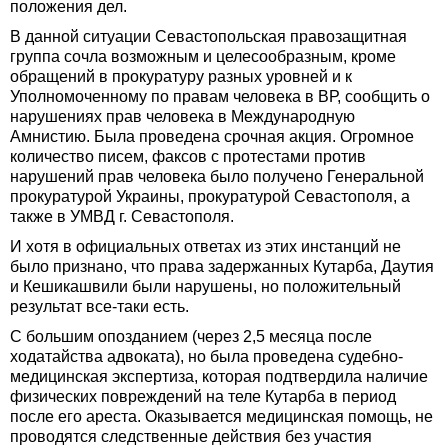
положения дел.
В данной ситуации Севастопольская правозащитная
группа сочла возможным и целесообразным, кроме
обращений в прокуратуру разных уровней и к
Уполномоченному по правам человека в ВР, сообщить о
нарушениях прав человека в Международную
Амнистию. Была проведена срочная акция. Огромное
количество писем, факсов с протестами против
нарушений прав человека было получено Генеральной
прокуратурой Украины, прокуратурой Севастополя, а
также в УМВД г. Севастополя.
И хотя в официальных ответах из этих инстанций не
было признано, что права задержанных Кутарба, Даутия
и Кешикашвили были нарушены, но положительный
результат все-таки есть.
С большим опозданием (через 2,5 месяца после
ходатайства адвоката), но была проведена судебно-
медицинская экспертиза, которая подтвердила наличие
физических повреждений на теле Кутарба в период
после его ареста. Оказывается медицинская помощь, не
проводятся следственные действия без участия