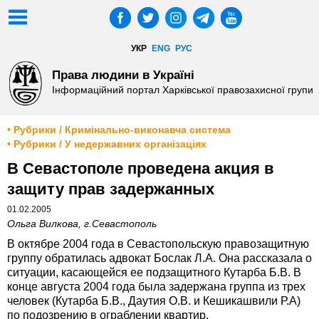
УКР
ENG
РУС
Права людини в Україні
Інформаційний портал Харківської правозахисної групи
• Рубрики / Кримінально-виконавча система
• Рубрики / У недержавних організаціях
В Севастополе проведена акция в
защиту прав задержанных
01.02.2005
Ольга Вилкова, г.Севастополь
В октябре 2004 года в Севастопольскую правозащитную
группу обратилась адвокат Бослак Л.А. Она рассказала о
ситуации, касающейся ее подзащитного Кутарба Б.В. В
конце августа 2004 года была задержана группа из трех
человек (Кутарба Б.В., Даутия О.В. и Кешикашвили Р.А)
по подозрению в ограблении квартир.