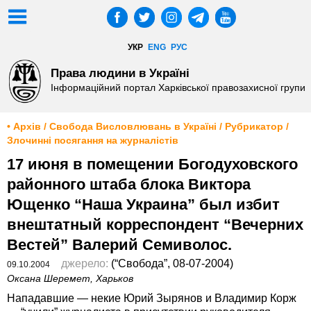
УКР
ENG
РУС
Права людини в Україні
Інформаційний портал Харківської правозахисної групи
• Архів / Свобода Висловлювань в Україні / Рубрикатор /
Злочинні посягання на журналістів
17 июня в помещении Богодуховского
районного штаба блока Виктора
Ющенко “Наша Украина” был избит
внештатный корреспондент “Вечерних
Вестей” Валерий Семиволос.
джерело:
(“Свобода”, 08-07-2004)
09.10.2004
Оксана Шеремет, Харьков
Нападавшие — некие Юрий Зырянов и Владимир Корж