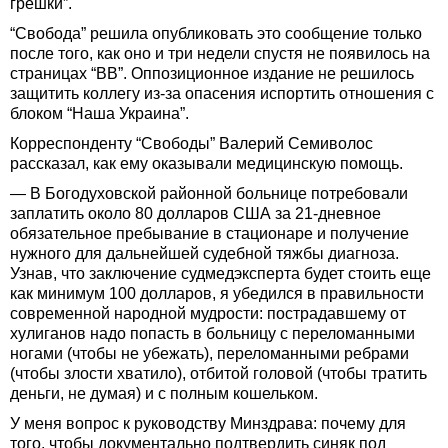
грешки”.
“Свобода” решила опубликовать это сообщение только
после того, как оно и три недели спустя не появилось на
страницах “ВВ”. Оппозиционное издание не решилось
защитить коллегу из-за опасения испортить отношения с
блоком “Наша Украина”.
Корреспонденту “Свободы” Валерий Семиволос
рассказал, как ему оказывали медицинскую помощь.
— В Богодуховской районной больнице потребовали
заплатить около 80 долларов США за 21-дневное
обязательное пребывание в стационаре и получение
нужного для дальнейшей судебной тяжбы диагноза.
Узнав, что заключение судмедэксперта будет стоить еще
как минимум 100 долларов, я убедился в правильности
современной народной мудрости: пострадавшему от
хулиганов надо попасть в больницу с переломанными
ногами (чтобы не убежать), переломанными ребрами
(чтобы злости хватило), отбитой головой (чтобы тратить
деньги, не думая) и с полным кошельком.
У меня вопрос к руководству Минздрава: почему для
того, чтобы документально подтвердить синяк под