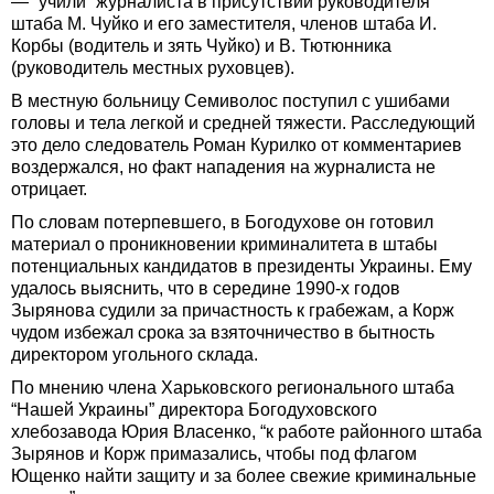
— “учили” журналиста в присутствии руководителя
штаба М. Чуйко и его заместителя, членов штаба И.
Корбы (водитель и зять Чуйко) и В. Тютюнника
(руководитель местных руховцев).
В местную больницу Семиволос поступил с ушибами
головы и тела легкой и средней тяжести. Расследующий
это дело следователь Роман Курилко от комментариев
воздержался, но факт нападения на журналиста не
отрицает.
По словам потерпевшего, в Богодухове он готовил
материал о проникновении криминалитета в штабы
потенциальных кандидатов в президенты Украины. Ему
удалось выяснить, что в середине 1990-х годов
Зырянова судили за причастность к грабежам, а Корж
чудом избежал срока за взяточничество в бытность
директором угольного склада.
По мнению члена Харьковского регионального штаба
“Нашей Украины” директора Богодуховского
хлебозавода Юрия Власенко, “к работе районного штаба
Зырянов и Корж примазались, чтобы под флагом
Ющенко найти защиту и за более свежие криминальные