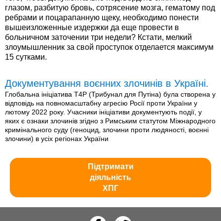
глазом, разбитую бровь, сотрясение мозга, гематому под
ребрами и поцарапанную щеку, необходимо понести
вышеизложенные издержки да еще провести в
больничном заточении три недели? Кстати, мелкий
злоумышленник за свой проступок отделается максимум
15 сутками.
Документування воєнних злочинів в Україні.
Глобальна ініціатива T4P (Трибунал для Путіна) була створена у
відповідь на повномасштабну агресію Росії проти України у
лютому 2022 року. Учасники ініціативи документують події, у
яких є ознаки злочинів згідно з Римським статутом Міжнародного
кримінального суду (геноцид, злочини проти людяності, воєнні
злочини) в усіх регіонах України
Підтримати
діяльність
ХПГ