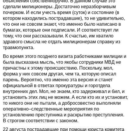
объяснения собственноручно. В данном случае это
сделали милиционеры. Достаточно неразборчивым
почерком. И если учесть время (суток) и состояние (в
котором находились пострадавшие), то не удивительно,
что они не совсем знают, что именно было написано в
бумагах, которые они подписали. И соответствует ли
тому, что они рассказывали. К счастью, им хватило
здравого смысла не отдать милиционерам справку из
травмопункта.
Во время этого позднего визита работниками милиции и
была высказана мысль, что якобы сотрудники МВД не
причастны к этому происшествию. Поскольку, мол,
форма у них совсем другая, чем та, которую описал
парень. Вероятно, что именно эта версия и станет
официальной в ответах прокуратуры и горотдела
внутренних дел. Мол, не знаем, кто задерживал и бил, и
установить этих лиц не можем. А если кто их и установит,
то никого они не пытали, а добросовестно выполняли
оперативно–следственные мероприятия по
установлению преступника и раскрытию преступления.
В строгом соответствии с законом.
22 августа пострадавшие при помощи юриста комитета