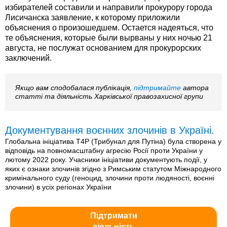
избирателей составили и направили прокурору города
Лисичанска заявление, к которому приложили
объяснения о произошедшем. Остается надеяться, что
те объяснения, которые были вырваны у них ночью 21
августа, не послужат основанием для прокурорских
заключений.
Якщо вам сподобалася публікація,
підтримайте
автора
статті та діяльність Харківської правозахисної групи
Документування воєнних злочинів в Україні.
Глобальна ініціатива T4P (Трибунал для Путіна) була створена у
відповідь на повномасштабну агресію Росії проти України у
лютому 2022 року. Учасники ініціативи документують події, у
яких є ознаки злочинів згідно з Римським статутом Міжнародного
кримінального суду (геноцид, злочини проти людяності, воєнні
злочини) в усіх регіонах України
Підтримати
діяльність