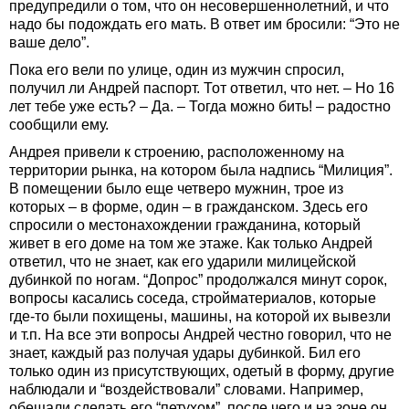
предупредили о том, что он несовершеннолетний, и что
надо бы подождать его мать. В ответ им бросили: “Это не
ваше дело”.
Пока его вели по улице, один из мужчин спросил,
получил ли Андрей паспорт. Тот ответил, что нет. – Но 16
лет тебе уже есть? – Да. – Тогда можно бить! – радостно
сообщили ему.
Андрея привели к строению, расположенному на
территории рынка, на котором была надпись “Милиция”.
В помещении было еще четверо мужнин, трое из
которых – в форме, один – в гражданском. Здесь его
спросили о местонахождении гражданина, который
живет в его доме на том же этаже. Как только Андрей
ответил, что не знает, как его ударили милицейской
дубинкой по ногам. “Допрос” продолжался минут сорок,
вопросы касались соседа, стройматериалов, которые
где-то были похищены, машины, на которой их вывезли
и т.п. На все эти вопросы Андрей честно говорил, что не
знает, каждый раз получая удары дубинкой. Бил его
только один из присутствующих, одетый в форму, другие
наблюдали и “воздействовали” словами. Например,
обещали сделать его “петухом”, после чего и на зоне он