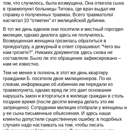
том, что случилось, была возмущена. Она отвезла сына
в травмопункт больницы Титова, где врач выдал им
справку о полученных травмах. Всего травматолог
насчитал 10 “отметин” от милицейской дубинки.
В тот же день вдвоем они посетили и местный горотдел
милиции, однако диалога здесь не получилось.
Возмущенная женщина грозилась обратиться в
прокуратуру, а дежурный в ответ спрашивал: “Чего вы
нам грозите?”. Никаких документов здесь снова не
составляли. Было ли это обращение зафиксировано –
нам не известно.
Тем не менее в полночь в этот же день квартиру
гражданки Б. посетили двое милиционеров. По их
словам, информацию об избиении им передали из
травмопункта, однако вряд ли это дает основание
нарушать закон и вторгаться в жилище граждан в столь
позднее время (после десяти вечера делать это им
запрещено). Сотрудники милиции отобрали у женщины и
у ее сына письменные объяснения. И здесь наши
клиенты допустили существенную ошибку: в подобных
случаях надо настаивать на том, чтобы писать