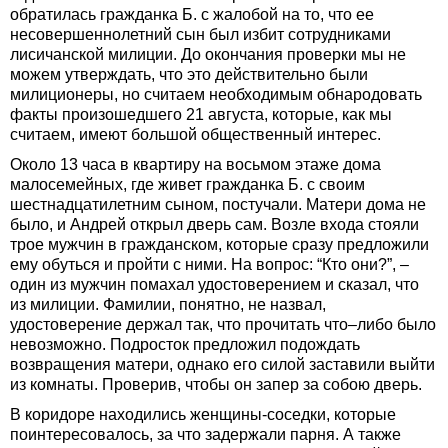
обратилась гражданка Б. с жалобой на то, что ее
несовершеннолетний сын был избит сотрудниками
лисичанской милиции. До окончания проверки мы не
можем утверждать, что это действительно были
милиционеры, но считаем необходимым обнародовать
факты произошедшего 21 августа, которые, как мы
считаем, имеют большой общественный интерес.
Около 13 часа в квартиру на восьмом этаже дома
малосемейных, где живет гражданка Б. с своим
шестнадцатилетним сыном, постучали. Матери дома не
было, и Андрей открыл дверь сам. Возле входа стояли
трое мужчин в гражданском, которые сразу предложили
ему обуться и пройти с ними. На вопрос: “Кто они?”, –
один из мужчин помахал удостоверением и сказал, что
из милиции. Фамилии, понятно, не назвал,
удостоверение держал так, что прочитать что–либо было
невозможно. Подросток предложил подождать
возвращения матери, однако его силой заставили выйти
из комнаты. Проверив, чтобы он запер за собою дверь.
В коридоре находились женщины-соседки, которые
поинтересовалось, за что задержали парня. А также