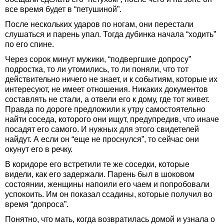
все время будет в “петушиной”.
После нескольких ударов по ногам, они перестали
слушаться и парень упал. Тогда дубинка начала “ходить”
по его спине.
Через сорок минут мужики, “подвергшие допросу”
подростка, то ли утомились, то ли поняли, что тот
действительно ничего не знает, и к событиям, которые их
интересуют, не имеет отношения. Никаких документов
составлять не стали, а отвели его к дому, где тот живет.
Правда по дороге предложили к утру самостоятельно
найти соседа, которого они ищут, предупредив, что иначе
посадят его самого. И нужных для этого свидетелей
найдут. А если он “еще не проснулся”, то сейчас они
окунут его в речку.
В коридоре его встретили те же соседки, которые
видели, как его задержали. Парень был в шоковом
состоянии, женщины напоили его чаем и попробовали
успокоить. Им он показал ссадины, которые получил во
время “допроса”.
Понятно, что мать, когда возвратилась домой и узнала о