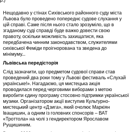
р.)
Нещодавно у стінах Сихівського районного суду міста
Львова було проведено попереднє судове слухання у
цій справі. Саме після нього стало зрозуміло, що в
згаданому суді справді буде важко довести свою
правоту, оскільки можливість захищатися, яка
передбачена чинним законодавством, служителями
сихівської Феміди проігнорована та зведена до
мінімуму...
Львівська передісторія
Слід зазначити, що предметом судової справи став
проведений два роки тому у Львові фестиваль «Слухай
українське!». Нагадаємо, ця мистецька акція
проводилася перед черговими виборами з метою
виробити єдину програму стосовно підтримки української
музики. Організатором акції виступив Культурно-
мистецький центр «Дзига», який очолює Маркіян
Іващишин, а одним із головних спонсорів – ВАТ
«Троттола» на чолі з гендиректором Ярославом
Рущишиним.