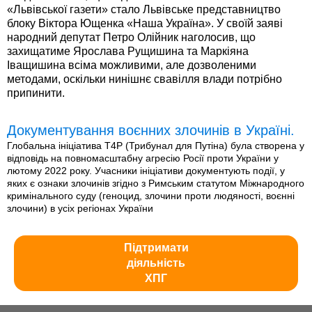
«Львівської газети» стало Львівське представництво
блоку Віктора Ющенка «Наша Україна». У своїй заяві
народний депутат Петро Олійник наголосив, що
захищатиме Ярослава Рущишина та Маркіяна
Іващишина всіма можливими, але дозволеними
методами, оскільки нинішнє свавілля влади потрібно
припинити.
Документування воєнних злочинів в Україні.
Глобальна ініціатива T4P (Трибунал для Путіна) була створена у
відповідь на повномасштабну агресію Росії проти України у
лютому 2022 року. Учасники ініціативи документують події, у
яких є ознаки злочинів згідно з Римським статутом Міжнародного
кримінального суду (геноцид, злочини проти людяності, воєнні
злочини) в усіх регіонах України
Підтримати
діяльність
ХПГ