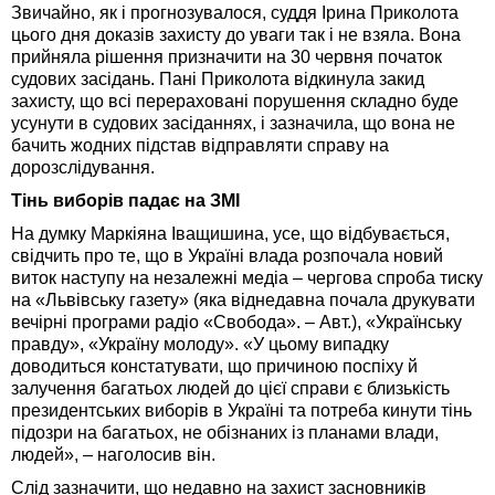
Звичайно, як і прогнозувалося, суддя Ірина Приколота
цього дня доказів захисту до уваги так і не взяла. Вона
прийняла рішення призначити на 30 червня початок
судових засідань. Пані Приколота відкинула закид
захисту, що всі перераховані порушення складно буде
усунути в судових засіданнях, і зазначила, що вона не
бачить жодних підстав відправляти справу на
дорозслідування.
Тінь виборів падає на ЗМІ
На думку Маркіяна Іващишина, усе, що відбувається,
свідчить про те, що в Україні влада розпочала новий
виток наступу на незалежні медіа – чергова спроба тиску
на «Львівську газету» (яка віднедавна почала друкувати
вечірні програми радіо «Свобода». – Авт.), «Українську
правду», «Україну молоду». «У цьому випадку
доводиться констатувати, що причиною поспіху й
залучення багатьох людей до цієї справи є близькість
президентських виборів в Україні та потреба кинути тінь
підозри на багатьох, не обізнаних із планами влади,
людей», – наголосив він.
Слід зазначити, що недавно на захист засновників