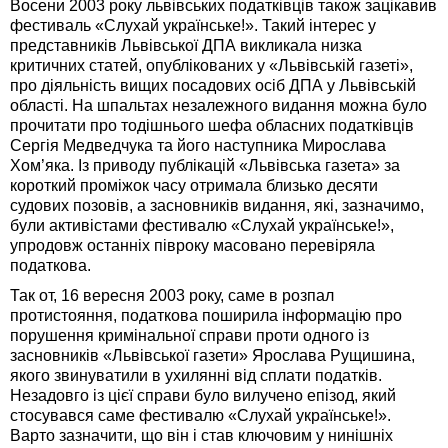
Восени 2003 року львівських податківців також зацікавив
фестиваль «Слухай українське!». Такий інтерес у
представників Львівської ДПА викликала низка
критичних статей, опублікованих у «Львівській газеті»,
про діяльність вищих посадових осіб ДПА у Львівській
області. На шпальтах незалежного видання можна було
прочитати про тодішнього шефа обласних податківців
Сергія Медведчука та його наступника Мирослава
Хом’яка. Із приводу публікацій «Львівська газета» за
короткий проміжок часу отримала близько десяти
судових позовів, а засновників видання, які, зазначимо,
були активістами фестивалю «Слухай українське!»,
упродовж останніх півроку масовано перевіряла
податкова.
Так от, 16 вересня 2003 року, саме в розпал
протистояння, податкова поширила інформацію про
порушення кримінальної справи проти одного із
засновників «Львівської газети» Ярослава Рущишина,
якого звинуватили в ухилянні від сплати податків.
Незадовго із цієї справи було вилучено епізод, який
стосувався саме фестивалю «Слухай українське!».
Варто зазначити, що він і став ключовим у нинішніх