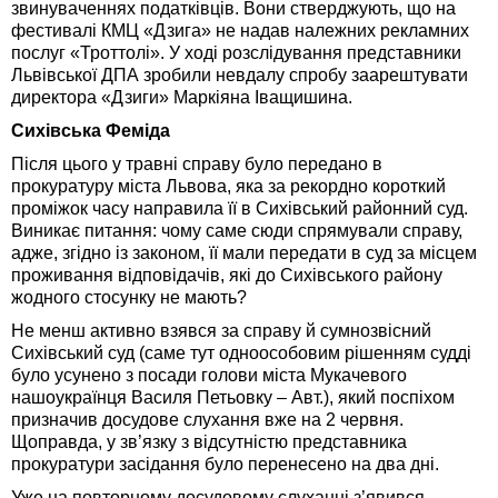
звинуваченнях податківців. Вони стверджують, що на
фестивалі КМЦ «Дзига» не надав належних рекламних
послуг «Троттолі». У ході розслідування представники
Львівської ДПА зробили невдалу спробу заарештувати
директора «Дзиги» Маркіяна Іващишина.
Сихівська Феміда
Після цього у травні справу було передано в
прокуратуру міста Львова, яка за рекордно короткий
проміжок часу направила її в Сихівський районний суд.
Виникає питання: чому саме сюди спрямували справу,
адже, згідно із законом, її мали передати в суд за місцем
проживання відповідачів, які до Сихівського району
жодного стосунку не мають?
Не менш активно взявся за справу й сумнозвісний
Сихівський суд (саме тут одноособовим рішенням судді
було усунено з посади голови міста Мукачевого
нашоукраїнця Василя Петьовку – Авт.), який поспіхом
призначив досудове слухання вже на 2 червня.
Щоправда, у зв’язку з відсутністю представника
прокуратури засідання було перенесено на два дні.
Уже на повторному досудовому слуханні з’явився