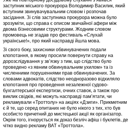
заступник міського прокурора Володимир Василик, який
вступним звинувачувальним словом і розпочав
засідання. Зі слів заступника прокурора можна було
зрозуміти, що справа є описом звичайної афери між
двома бізнесовими структурами. Жодним словом
промовець не згадав про фестиваль «Слухай
українське!», про який насправді йшла мова.
Зі свого боку, захисники обвинувачених подали
клопотання, в якому просили повернути справу на
дорозслідування у зв’язку з тим, що слідство було
проведено «з явним обвинувальним ухилом» та із
численними порушеннями прав обвинувачених. За
словами адвокатів, слідство неодноразово відхиляло
клопотання про проведення незалежної судово-
бухгалтерської експертизи, очних ставок, а також про
виклик свідків, які можуть насправді пам’ятати, чи
рекламували «Троттолу» на акціях «Дзиги». Прикметним
є й те, що серед опитаних не було нікого з тих, хто був
особисто причетний до мистецької акції як організатор.
Окрім того, ігнорується як доказ безліч афіш і буклетів, де
чітко видно рекламу ВАТ «Троттола».