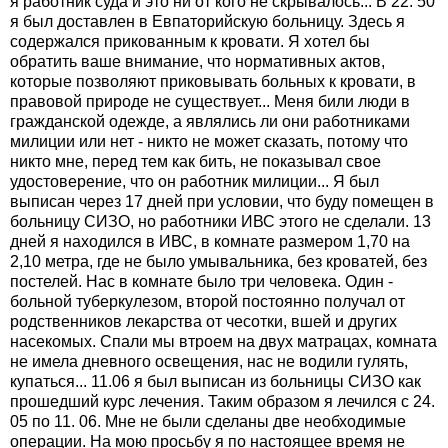
я работник суда и это ни от кого не скрывалось... В 22. 50
я был доставлен в Евпаторийскую больницу. Здесь я
содержался прикованным к кровати. Я хотел бы
обратить ваше внимание, что нормативных актов,
которые позволяют приковывать больных к кровати, в
правовой природе не существует... Меня били люди в
гражданской одежде, а являлись ли они работниками
милиции или нет - никто не может сказать, потому что
никто мне, перед тем как бить, не показывал свое
удостоверение, что он работник милиции... Я был
выписан через 17 дней при условии, что буду помещен в
больницу СИЗО, но работники ИВС этого не сделали. 13
дней я находился в ИВС, в комнате размером 1,70 на
2,10 метра, где не было умывальника, без кроватей, без
постелей. Нас в комнате было три человека. Один -
больной туберкулезом, второй постоянно получал от
родственников лекарства от чесотки, вшей и других
насекомых. Спали мы втроем на двух матрацах, комната
не имела дневного освещения, нас не водили гулять,
купаться... 11.06 я был выписан из больницы СИЗО как
прошедший курс лечения. Таким образом я лечился с 24.
05 по 11. 06. Мне не были сделаны две необходимые
операции. На мою просьбу я по настоящее время не