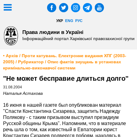
УКР
ENG
РУС
Права людини в Україні
Інформаційний портал Харківської правозахисної групи
• Архів / Проти катувань. Електронне видання ХПГ (2003-
2005) / Рубрикатор / Опис фактів знущань в установах
кримінально-виконавчої системи
"Не может бесправие длиться долго"
31.08.2004
Наталья Астахова
16 июня в нашей газете был опубликован материал
"Спасти Константина Сизарева, защитить Надежду
Полякову - с таким призывом выступил президиум
Русской общины Крыма". Напомним, что в материале
речь шла о том, как известный в Евпатории юрист
Константин Сизарев подвергся побоям, находясь в