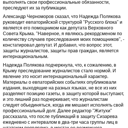
выполнять свои профессиональные обязанности,
преследуют их за публикации.
Александр Черноморов сказал, что Надежда Полякова
руководит евпаторийской структурой "Русского блока" и
является его помощником как депутата Верховного
Совета Крыма. "Наверное, я являюсь рекордсменом по
количеству случаев преследования моих помощников", -
констатировал депутат. И добавил, что вопрос этот,
защиты журналистов, защиты прав граждан, является
интернациональным.
Надежда Полякова подчеркнула, что, к сожалению, в
Крыму преследование журналистов стало нормой. И
явление это носит интернациональный характер.
Материалы о евпаторийских событиях опубликовали
издания, выходящие на разных языках, не все из них
разделяют позицию газеты, в защиту которой выступают,
и это лишний раз подчеркивает, что журналистам
следует объединяться, когда им мешают исполнять свой
профессиональный долг. Далее редактор "Житухи"
рассказала, что после публикаций в защиту Сизарева
ежедневно с интервалом в два-три часа группы лиц в
штатском появлялись в местах ее возможного