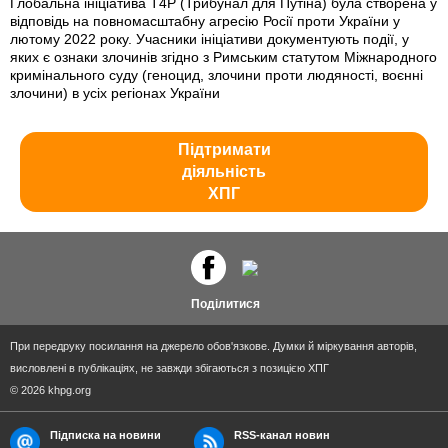
Глобальна ініціатива T4P (Трибунал для Путіна) була створена у
відповідь на повномасштабну агресію Росії проти України у
лютому 2022 року. Учасники ініціативи документують події, у
яких є ознаки злочинів згідно з Римським статутом Міжнародного
кримінального суду (геноцид, злочини проти людяності, воєнні
злочини) в усіх регіонах України
Підтримати
діяльність
ХПГ
Поділитися
При передруку посилання на джерело обов'язкове. Думки й міркування авторів,
висловлені в публікаціях, не завжди збігаються з позицією ХПГ
© 2026 khpg.org
Підписка на новини
RSS-канал новин