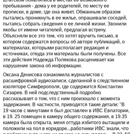
пребывания - дома у ее родителей, по месту ее
прописки, в доме, где она живет. Обманным образом
пытались проникнуть в ее жилье, опрашивали соседей,
пытаясь собрать сведения о ее личной жизни. Звонили
якобы от имени читателей, предлагая встречу.
Объясняли все это тем, что хотят вручить письмо, в
котором содержатся вопросы об авторе публикаций, о
материалах, которыми располагает редакция и
источниках, откуда эти материалы были получены. Все
эти действия Надежда Полякова расценивает как
нарушение закона об информации.
Оксана Денисова ознакомила журналистов с
расшифровкой аудиозаписи, сделанной в следственном
изоляторе Симферополя, где содержится Константин
Сизарев. В ней подследственный подробно
рассказывает о том, что с ним произошло с момента
задержания. В частности, приводятся такие детали: "В
19 часов с минутами я был доставлен в ИВС Евпатории,
в 19. 25 помещен в камеру общего содержания, в 19.35
камера была открыта, меня оттуда избитого вытащили и
положили на пол в коридоре...работники ИВС знали, что