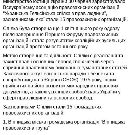
Міністерство юстиції України 30 червня зареєструвало
Всеукраїнську асоціацію правозахисних організацій
“Українська Гельсінська спілка з прав людини”,
засновниками якої стали 15 правозахисних організацій.
Спілка була створена ще 1 квітня цього року одразу
після завершення Першого Форуму правозахисних
організацій і стала результатом коаліційних зусиль цих
організацій протягом останнього року.
Метою створення та діяльності Спілки є реалізація та
захист прав і основних свобод своїх членів через
сприяння практичному виконанню гуманітарних статей
Заключного акту Гельсінської наради з безпеки та
співробітництва в Європі (ОБСЄ) 1975 року, інших
прийнятих на його розвиток міжнародних правових
документів, а також усіх інших зобов’язань України у
сфері прав людини та основних свобод.
Засновниками Спілки стали 15 громадських
правозахисних організацій:
1. Вінницька міська громадська організація “Вінницька
правозахисна група”