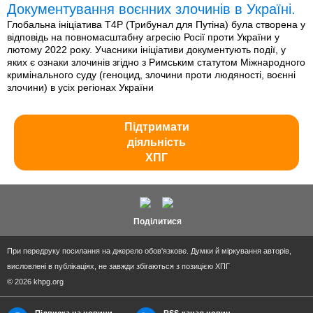
Документування воєнних злочинів в Україні.
Глобальна ініціатива T4P (Трибунал для Путіна) була створена у
відповідь на повномасштабну агресію Росії проти України у
лютому 2022 року. Учасники ініціативи документують події, у
яких є ознаки злочинів згідно з Римським статутом Міжнародного
кримінального суду (геноцид, злочини проти людяності, воєнні
злочини) в усіх регіонах України
Підтримати
діяльність
ХПГ
Поділитися
При передруку посилання на джерело обов'язкове. Думки й міркування авторів,
висловлені в публікаціях, не завжди збігаються з позицією ХПГ
© 2026 khpg.org