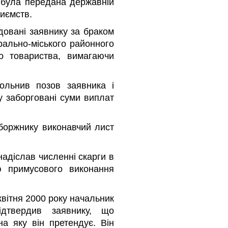
і була передана державній
риємств.
довані заявнику за браком
трально-міського районного
го товариства, вимагаючи
ольнив позов заявника і
у заборговані суми виплат
-боржнику виконавчий лист
надіслав численні скарги в
ю примусового виконання
квітня 2000 року начальник
ідтвердив заявнику, що
на яку він претендує. Він