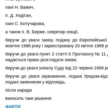
пані Н. Важич,
п. Д. Хедіган,
пані С. Ботучарова,
а також п. В. Берже, секретар секції,
беручи до уваги заяву, подану до Європейської
жовтня 1998 року і зареєстровану 20 квітня 1999 р
беручи до уваги пункт 2 статті 5 Протоколу № 11 
надається право розглядати заяви,
беручи до уваги ухвалу Суду від 22 червня 1999 р
беручи до уваги зауваження, подані Урядом-від
подані заявником у відповідь,
після наради
виносить таке рішення:
ФАКТИ