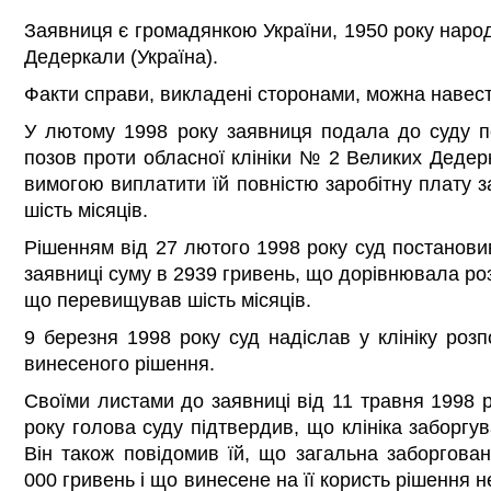
Заявниця є громадянкою України, 1950 року народ
Дедеркали (Україна).
Факти справи, викладені сторонами, можна навест
У лютому 1998 року заявниця подала до суду пе
позов проти обласної клініки № 2 Великих Дедер
вимогою виплатити їй повністю заробітну плату 
шість місяців.
Рішенням від 27 лютого 1998 року суд постановив
заявниці суму в 2939 гривень, що дорівнювала розм
що перевищував шість місяців.
9 березня 1998 року суд надіслав у клініку ро
винесеного рішення.
Своїми листами до заявниці від 11 травня 1998 р
року голова суду підтвердив, що клініка заборгув
Він також повідомив їй, що загальна заборговані
000 гривень і що винесене на її користь рішення н