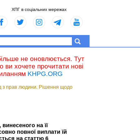
ХПГ в соціальних мережах
більше не оновлюється. Тут
що ви хочете прочитати нові
осиланням
KHPG.ORG
д з прав людини. Рішення щодо
винесеного на її
совно повної виплати їй
ється на статтю 6