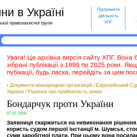
и в Україні
Підтримати
діяльність
ХПГ
ької правозахисної групи
Увага! Це архівна версія сайту ХПГ. Вона 
зібрані публікації з 1999 по 2025 роки. Як
пубікації, будь ласка, перейдіть за цим п
• Документи міжнародних організацій / Європейський Су
України / Рішення про прийнятність заяви
Бондарчук проти України
07.07.2004
Заявниця скаржиться на невиконання рішення, 
користь судом першої інстанції м. Шумськ, сто
суми заробітної плати. При цьому вона посила