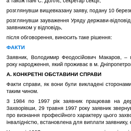
а також пані С. Доллє, секретар секції,
розглянувши вищевказану заяву, подану 10 березн
розглянувши зауваження Уряду держави-відповід
заявником у відповідь,
після обговорення, виносить таке рішення:
ФАКТИ
Заявник, Володимир Феодосійович Макаров, – 
року народження, який проживає в м. Дніпропетров
А. КОНКРЕТНІ ОБСТАВИНИ СПРАВИ
Факти справи, як вони були викладені сторонами
таким чином.
З 1984 по 1997 рік заявник працював на держ
Захворівши, 29 травня 1997 року заявник звернув
про визнання професійного характеру цього зах
інвалідністю, встановлена для виплати заявнику, 