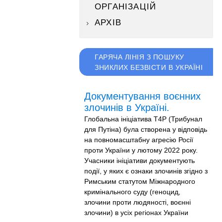
ОРГАНІЗАЦІЙ
АРХІВ
ГАРЯЧА ЛІНІЯ З ПОШУКУ
ЗНИКЛИХ БЕЗВІСТИ В УКРАЇНІ
Документування воєнних
злочинів в Україні.
Глобальна ініціатива T4P (Трибунал
для Путіна) була створена у відповідь
на повномасштабну агресію Росії
проти України у лютому 2022 року.
Учасники ініціативи документують
події, у яких є ознаки злочинів згідно з
Римським статутом Міжнародного
кримінального суду (геноцид,
злочини проти людяності, воєнні
злочини) в усіх регіонах України