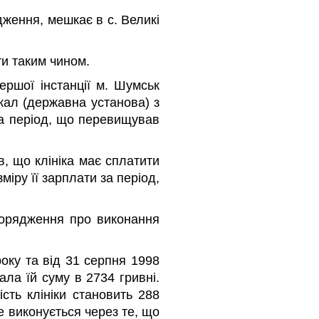
ження, мешкає в с. Великі
и таким чином.
ршої інстанції м. Шумськ
кал (державна установа) з
за період, що перевищував
, що клініка має сплатити
іру її зарплати за період,
зпорядження про виконання
оку та від 31 серпня 1998
ала їй суму в 2734 гривні.
сть клініки становить 288
е виконується через те, що