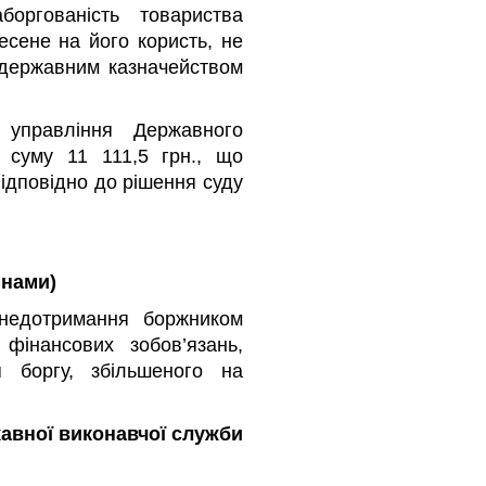
оргованість товариства
есене на його користь, не
 державним казначейством
управління Державного
 суму 11 111,5 грн., що
відповідно до рішення суду
інами)
 недотримання боржником
фінансових зобов’язань,
 боргу, збільшеного на
жавної виконавчої служби