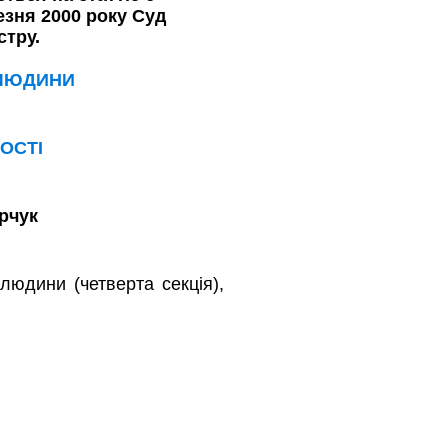
езня 2000 року Суд
стру.
 ЛЮДИНИ
ОСТІ
рчук
людини (четверта секція),