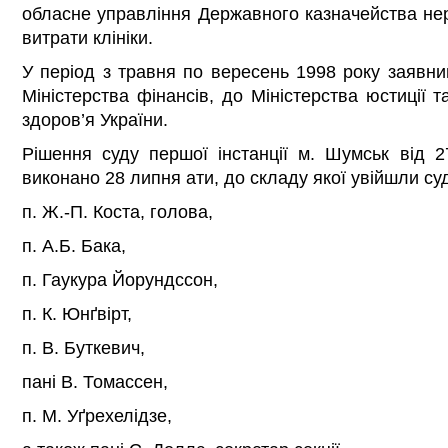
обласне управління Державного казначейства не
витрати клініки.
У період з травня по вересень 1998 року заявни
Міністерства фінансів, до Міністерства юстиції 
здоров’я України.
Рішення суду першої інстанції м. Шумськ від 
виконано 28 липня ати, до складу якої увійшли суд
п. Ж.-П. Коста, голова,
п. А.Б. Бака,
п. Гаукура Йорундссон,
п. К. Юнґвірт,
п. В. Буткевич,
пані В. Томассен,
п. М. Уґрехелідзе,