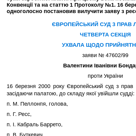
Конвенції та на статтю 1 Протоколу №1. 16 бер
одноголосно постановив вилучити заяву з реє
ЄВРОПЕЙСЬКИЙ СУД 3 ПРАВ
ЧЕТВЕРТА СЕКЦІЯ
УХВАЛА ЩОДО ПРИЙНЯТН
заяви № 47602/99
Валентини Іванівни Бонда
проти України
16 березня 2000 року Європейський суд з прав 
засідаючи палатою, до складу якої увійшли судді:
п. М. Пеллонпя, голова,
п. Г. Ресс,
п. І. Кабраль Баррето,
п. В. Буткевич,