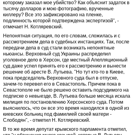
которому заказал мое убийство? Как объяснит задаток в
тысячу долларов и мою фотографию, врученные
киллеру? Все это зафиксировано на пленке,
подлинность которой подтверждена экспертизой", -
отмечает Н. Котляревский.
Непонятная ситуация, по его словам, сложилась и с
рассмотрением дела в судебных инстанциях. Так, после
передачи дела в суд стали возникать непонятные
ньюансы. Верховный суд Украины распределил
уголовное дело в Херсон, где местный Апелляционный
суд даже успел принять его к рассмотрению и вынести
решение об аресте В. Лутьева. "Но тут кто-то в Киеве,
пока председатель Верховного суда был в отпуске,
зачем-то перевел его в Севастополь. Причем пока в
Севастополе не было решено оставить подсудимого на
подписке о невыезде, В. Лутьева больше месяца искала
милиция по постановлению Херсонского суда. Потом
выяснилось, что он все это время находился в одной из
киевских больниц под фамилией своей матери -
Слободян", - отметил Н. Котляревский.
В то же время депутат крымского парламента отметил,