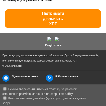
злочини) в усіх регіонах України
Підтримати
діяльність
ХПГ
Поділитися
При передруку посилання на джерело обов'язкове. Думки й міркування авторів,
висловлені в публікаціях, не завжди збігаються з позицією ХПГ
© 2026 khpg.org
Підписка на новини
RSS-канал новин
Режим збереження інтернет трафіку за рахунок
зменшення розмірів малюнків на сторінках сайту
Контрастна тема дизайну (для користувачів з вадами
зору)