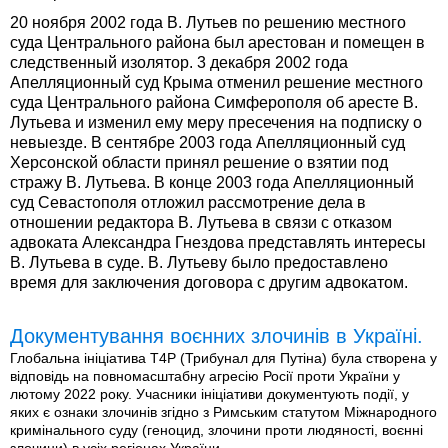
20 ноября 2002 года В. Лутьев по решению местного
суда Центрального района был арестован и помещен в
следственный изолятор. 3 декабря 2002 года
Апелляционный суд Крыма отменил решение местного
суда Центрального района Симферополя об аресте В.
Лутьева и изменил ему меру пресечения на подписку о
невыезде. В сентябре 2003 года Апелляционный суд
Херсонской области принял решение о взятии под
стражу В. Лутьева. В конце 2003 года Апелляционный
суд Севастополя отложил рассмотрение дела в
отношении редактора В. Лутьева в связи с отказом
адвоката Александра Гнездова представлять интересы
В. Лутьева в суде. В. Лутьеву было предоставлено
время для заключения договора с другим адвокатом.
Документування воєнних злочинів в Україні.
Глобальна ініціатива T4P (Трибунал для Путіна) була створена у
відповідь на повномасштабну агресію Росії проти України у
лютому 2022 року. Учасники ініціативи документують події, у
яких є ознаки злочинів згідно з Римським статутом Міжнародного
кримінального суду (геноцид, злочини проти людяності, воєнні