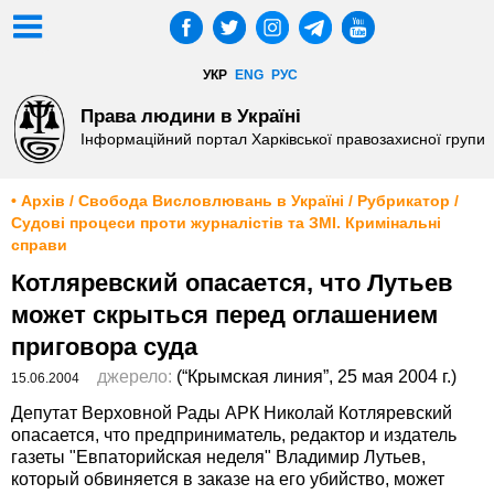
УКР
ENG
РУС
Права людини в Україні
Інформаційний портал Харківської правозахисної групи
• Архів / Свобода Висловлювань в Україні / Рубрикатор /
Судові процеси проти журналістів та ЗМІ. Кримінальні
справи
Котляревский опасается, что Лутьев
может скрыться перед оглашением
приговора суда
джерело:
(“Крымская линия”, 25 мая 2004 г.)
15.06.2004
Депутат Верховной Рады АРК Николай Котляревский
опасается, что предприниматель, редактор и издатель
газеты "Евпаторийская неделя" Владимир Лутьев,
который обвиняется в заказе на его убийство, может