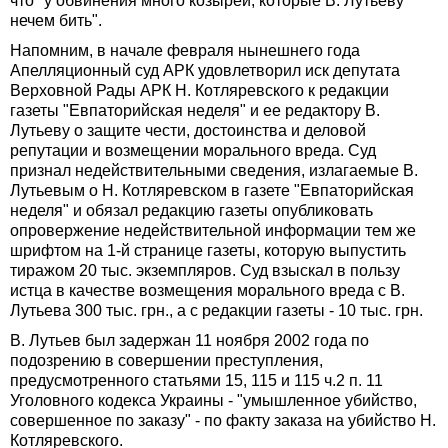
что "у обвинения много козырей, которые В. Лутьеву
нечем бить".
Напомним, в начале февраля нынешнего года
Апелляционный суд АРК удовлетворил иск депутата
Верховной Рады АРК Н. Котляревского к редакции
газеты "Евпаторийская неделя" и ее редактору В.
Лутьеву о защите чести, достоинства и деловой
репутации и возмещении морального вреда. Суд
признал недействительными сведения, излагаемые В.
Лутьевым о Н. Котляревском в газете "Евпаторийская
неделя" и обязал редакцию газеты опубликовать
опровержение недействительной информации тем же
шрифтом на 1-й странице газеты, которую выпустить
тиражом 20 тыс. экземпляров. Суд взыскал в пользу
истца в качестве возмещения морального вреда с В.
Лутьева 300 тыс. грн., а с редакции газеты - 10 тыс. грн.
В. Лутьев был задержан 11 ноября 2002 года по
подозрению в совершении преступления,
предусмотренного статьями 15, 115 и 115 ч.2 п. 11
Уголовного кодекса Украины - "умышленное убийство,
совершенное по заказу" - по факту заказа на убийство Н.
Котляревского.