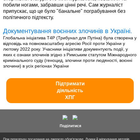
побили ногами, забравши цінні речі. Сам журналіст
припускає, що це було "банальне" пограбування без
політичного підтексту.
Документування воєнних злочинів в Україні.
Глобальна ініціатива T4P (Трибунал для Путіна) була створена у
відповідь на повномасштабну агресію Росії проти України у
лютому 2022 року. Учасники ініціативи документують події, у
яких є ознаки злочинів згідно з Римським статутом Міжнародного
кримінального суду (геноцид, злочини проти людяності, воєнні
злочини) в усіх регіонах України
Підтримати
діяльність
ХПГ
Поділитися
При передруку посилання на джерело обов'язкове. Думки й міркування авторів,