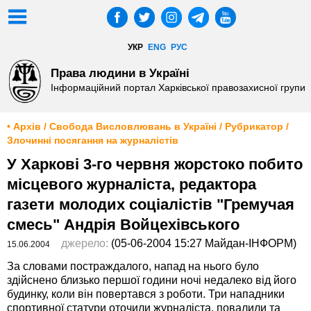
УКР
ENG
РУС
Права людини в Україні
Інформаційний портал Харківської правозахисної групи
• Архів / Свобода Висловлювань в Україні / Рубрикатор /
Злочинні посягання на журналістів
У Харкові 3-го червня жорстоко побито
місцевого журналіста, редактора
газети молодих соціалістів "Гремучая
смесь" Андрія Войцехівського
джерело:
(05-06-2004 15:27 Майдан-ІНФОРМ)
15.06.2004
За словами постраждалого, напад на нього було
здійснено близько першої години ночі недалеко від його
будинку, коли він повертався з роботи. Три нападники
спортивної статури оточили журналіста, повалили та