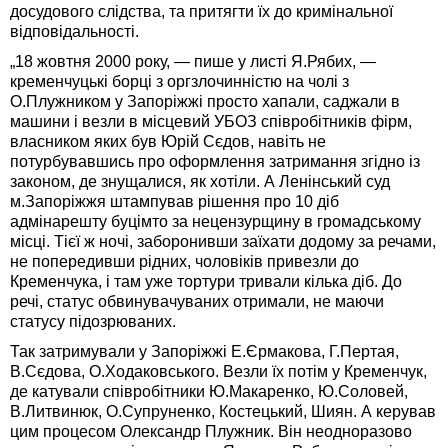
досудового слідства, та притягти їх до кримінальної
відповідальності.
„18 жовтня 2000 року, — пише у листі Я.Рябих, —
кременчуцькі борці з оргзлочинністю на чолі з
О.Плужником у Запоріжжі просто хапали, саджали в
машини і везли в місцевий УБОЗ співробітників фірм,
власником яких був Юрій Сєдов, навіть не
потурбувавшись про оформлення затримання згідно із
законом, де знущалися, як хотіли. А Ленінський суд
м.Запоріжжя штампував рішення про 10 діб
адмінарешту буцімто за нецензурщину в громадському
місці. Тієї ж ночі, заборонивши заїхати додому за речами,
не попередивши рідних, чоловіків привезли до
Кременчука, і там уже тортури тривали кілька діб. До
речі, статус обвинувачуваних отримали, не маючи
статусу підозрюваних.
Так затримували у Запоріжжі Е.Єрмакова, Г.Пертая,
В.Сєдова, О.Ходаковського. Везли їх потім у Кременчук,
де катували співробітники Ю.Макаренко, Ю.Соловей,
В.Литвинюк, О.Супруненко, Костецький, Шиян. А керував
цим процесом Олександр Плужник. Він неодноразово