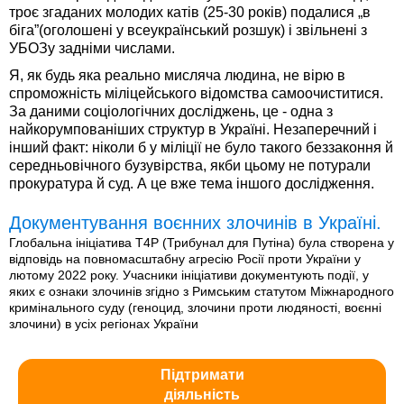
троє згаданих молодих катів (25-30 років) подалися „в
біга”(оголошені у всеукраїнський розшук) і звільнені з
УБОЗу задніми числами.
Я, як будь яка реально мисляча людина, не вірю в
спроможність міліцейського відомства самоочиститися.
За даними соціологічних досліджень, це - одна з
найкорумпованіших структур в Україні. Незаперечний і
інший факт: ніколи б у міліції не було такого беззаконня й
середньовічного бузувірства, якби цьому не потурали
прокуратура й суд. А це вже тема іншого дослідження.
Документування воєнних злочинів в Україні.
Глобальна ініціатива T4P (Трибунал для Путіна) була створена у
відповідь на повномасштабну агресію Росії проти України у
лютому 2022 року. Учасники ініціативи документують події, у
яких є ознаки злочинів згідно з Римським статутом Міжнародного
кримінального суду (геноцид, злочини проти людяності, воєнні
злочини) в усіх регіонах України
Підтримати
діяльність