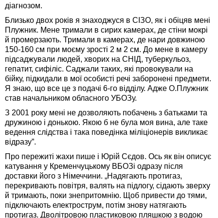
діагнозом.
Близько двох років я знаходжуся в СІЗО, як і обіцяв мені
Плужник. Мене тримали в сирих камерах, де стіни мокрі
й промерзають. Тримали в камерах, де нари довжиною
150-160 см при моєму зрості 2 м 2 см. До мене в камеру
підсаджували людей, хворих на СНІД, туберкульоз,
гепатит, сифіліс. Саджали таких, які провокували на
бійку, підкидали в мої особисті речі заборонені предмети.
Я знаю, що все це з подачі 6-го відділу. Адже О.Плужник
став начальником обласного УБОЗу.
З 2001 року мені не дозволяють побачень з батьками та
дружиною і донькою. Якою б не була моя вина, але таке
ведення слідства і така поведінка міліціонерів викликає
відразу”.
Про пережиті жахи пише і Юрій Сєдов. Ось як він описує
катування у Кременчуцькому ВБОЗі одразу після
доставки його з Німеччини. „Надягають протигаз,
перекривають повітря, валять на підлогу, сідають зверху
й тримають, поки знепритомнію. Щоб привести до тями,
підключають електрострум, потім знову натягають
протигаз. Дволітровою пластиковою пляшкою з водою