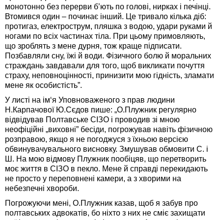
монотонно без перерви б’ють по голові, нирках і печінці.
Втомився один – починає інший. Це тривало кілька діб:
протигаз, електрострум, пляшка з водою, удари руками й
ногами по всіх частинах тіла. При цьому примовляють,
що зроблять з мене дурня, тож краще підписати.
Позбавляли сну, їжі й води. Фізичного болю й моральних
страждань завдавали для того, щоб викликати почуття
страху, неповноцінності, принизити мою гідність, зламати
мене як особистість”.
У листі на ім‘я Уповноваженого з прав людини
Н.Карпачової Ю.Сєдов пише: „О.Плужник регулярно
відвідував Полтавське СІЗО і проводив зі мною
неофіційні „виховні” бесіди, погрожував навіть фізичною
розправою, якщо я не погоджуся з їхньою версією
обвинувачувального висновку. Змушував обмовити С. і
Ш. На мою відмову Плужник пообіцяв, що перетворить
моє життя в СІЗО в пекло. Мене й справді перекидають
не просто у переповнені камери, а з хворими на
небезпечні хвороби.
Погрожуючи мені, О.Плужник казав, щоб я забув про
полтавських адвокатів, бо ніхто з них не сміє захищати