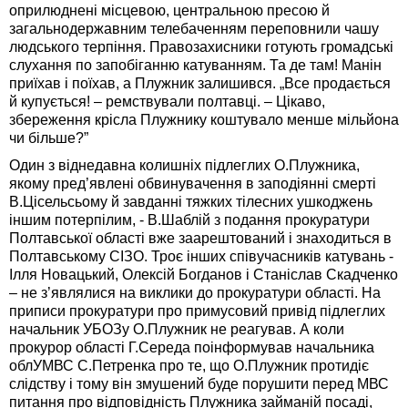
оприлюднені місцевою, центральною пресою й
загальнодержавним телебаченням переповнили чашу
людського терпіння. Правозахисники готують громадські
слухання по запобіганню катуванням. Та де там! Манін
приїхав і поїхав, а Плужник залишився. „Все продається
й купується! – ремствували полтавці. – Цікаво,
збереження крісла Плужнику коштувало менше мільйона
чи більше?”
Один з віднедавна колишніх підлеглих О.Плужника,
якому пред’явлені обвинувачення в заподіянні смерті
В.Цісельсьому й завданні тяжких тілесних ушкоджень
іншим потерпілим, - В.Шаблій з подання прокуратури
Полтавської області вже заарештований і знаходиться в
Полтавському СІЗО. Троє інших співучасників катувань -
Ілля Новацький, Олексій Богданов і Станіслав Скадченко
– не з’являлися на виклики до прокуратури області. На
приписи прокуратури про примусовий привід підлеглих
начальник УБОЗу О.Плужник не реагував. А коли
прокурор області Г.Середа поінформував начальника
облУМВС С.Петренка про те, що О.Плужник протидіє
слідству і тому він змушений буде порушити перед МВС
питання про відповідність Плужника займаній посаді,