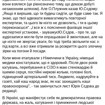
вони взялися (це рівнозначно тому, що докази добуті
незаконним шляхом). Але О.Плужник казав Ю.Сєдому:
„Якщо я вирішив, що ти будеш сидіти, це буде саме так. Я
знаю, що твої адвокати вимагатимуть повторної
експертизи, та цього їм ніхто не дозволить, і ти в цьому
переконаєшся”. „І все ж є пояснення фахівців іншої
експертної установи, - зауважуєЮ.Сєдов, - про те, що
аудіозаписи могли бути опрацьовані й змонтовані, але на
це ніхто не звертає уваги, бо тоді треба звільнити нас з-
під варти, а всі вже отримали за розкриття цього злочину
зірки на погони й посади.
Коли мене етапували з Німеччини в Україну, німецькі
медики констатували, що я здоровий. Після двох років
катувань, перебування в СІЗО я маю стенокардію й
ішемію серця, постійні ниркові кольки, головні болі,
підвищений артеріальний тиск. Людмило, надрукуйте в
газеті, хай наш народ знає, як нас захищають наші
правоохоронці”, - так закінчується лист Юрія Сєдова до
редакції.
В Україні, що маніфестує себе як демократична правова
держава, на жаль, катування і приниження людської