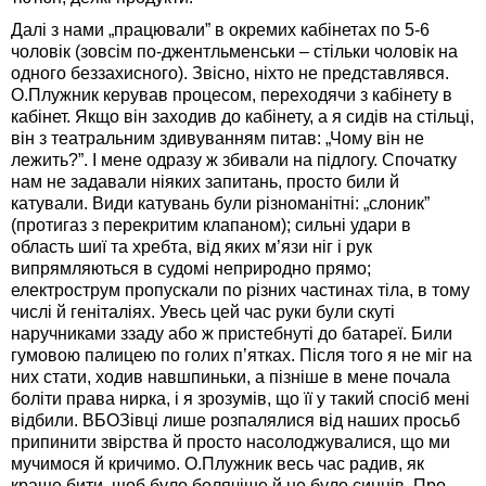
Далі з нами „працювали” в окремих кабінетах по 5-6
чоловік (зовсім по-джентльменськи – стільки чоловік на
одного беззахисного). Звісно, ніхто не представлявся.
О.Плужник керував процесом, переходячи з кабінету в
кабінет. Якщо він заходив до кабінету, а я сидів на стільці,
він з театральним здивуванням питав: „Чому він не
лежить?”. І мене одразу ж збивали на підлогу. Спочатку
нам не задавали ніяких запитань, просто били й
катували. Види катувань були різноманітні: „слоник”
(протигаз з перекритим клапаном); сильні удари в
область шиї та хребта, від яких м’язи ніг і рук
випрямляються в судомі неприродно прямо;
електрострум пропускали по різних частинах тіла, в тому
числі й геніталіях. Увесь цей час руки були скуті
наручниками ззаду або ж пристебнуті до батареї. Били
гумовою палицею по голих п’ятках. Після того я не міг на
них стати, ходив навшпиньки, а пізніше в мене почала
боліти права нирка, і я зрозумів, що її у такий спосіб мені
відбили. ВБОЗівці лише розпалялися від наших просьб
припинити звірства й просто насолоджувалися, що ми
мучимося й кричимо. О.Плужник весь час радив, як
краще бити, щоб було болячіше й не було синців. Про