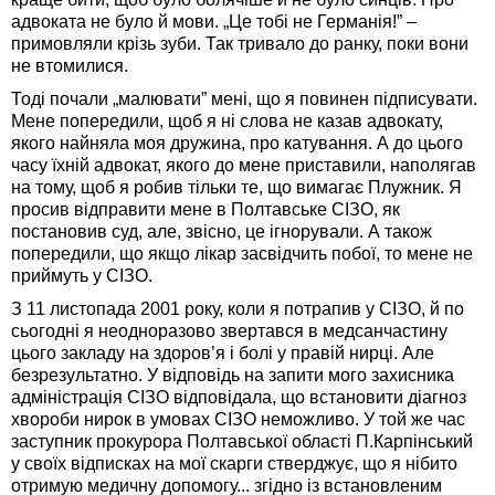
адвоката не було й мови. „Це тобі не Германія!” –
примовляли крізь зуби. Так тривало до ранку, поки вони
не втомилися.
Тоді почали „малювати” мені, що я повинен підписувати.
Мене попередили, щоб я ні слова не казав адвокату,
якого найняла моя дружина, про катування. А до цього
часу їхній адвокат, якого до мене приставили, наполягав
на тому, щоб я робив тільки те, що вимагає Плужник. Я
просив відправити мене в Полтавське СІЗО, як
постановив суд, але, звісно, це ігнорували. А також
попередили, що якщо лікар засвідчить побої, то мене не
приймуть у СІЗО.
З 11 листопада 2001 року, коли я потрапив у СІЗО, й по
сьогодні я неодноразово звертався в медсанчастину
цього закладу на здоров’я і болі у правій нирці. Але
безрезультатно. У відповідь на запити мого захисника
адміністрація СІЗО відповідала, що встановити діагноз
хвороби нирок в умовах СІЗО неможливо. У той же час
заступник прокурора Полтавської області П.Карпінський
у своїх відписках на мої скарги стверджує, що я нібито
отримую медичну допомогу... згідно із встановленим