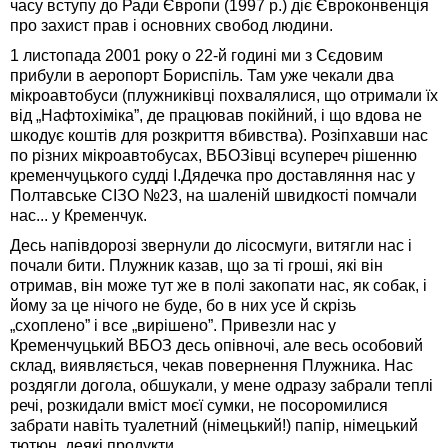
часу вступу до Ради Європи (1997 р.) діє Євроконвенція
про захист прав і основних свобод людини.
1 листопада 2001 року о 22-й годині ми з Сєдовим
прибули в аеропорт Бориспіль. Там уже чекали два
мікроавтобуси (плужниківці похвалялися, що отримали їх
від „Нафтохіміка”, де працював покійний, і що вдова не
шкодує коштів для розкриття вбивства). Розіпхавши нас
по різних мікроавтобусах, ВБОЗівці всупереч рішенню
кременчуцького судді І.Дядечка про доставляння нас у
Полтавське СІЗО №23, на шаленій швидкості помчали
нас... у Кременчук.
Десь напівдорозі звернули до лісосмуги, витягли нас і
почали бити. Плужник казав, що за ті гроші, які він
отримав, він може тут же в полі закопати нас, як собак, і
йому за це нічого не буде, бо в них усе й скрізь
„схоплено” і все „вирішено”. Привезли нас у
Кременчуцький ВБОЗ десь опівночі, але весь особовий
склад, виявляється, чекав повернення Плужника. Нас
роздягли догола, обшукали, у мене одразу забрали теплі
речі, розкидали вміст моєї сумки, не посоромилися
забрати навіть туалетний (німецький!) папір, німецький
тютюн, деякі продукти.