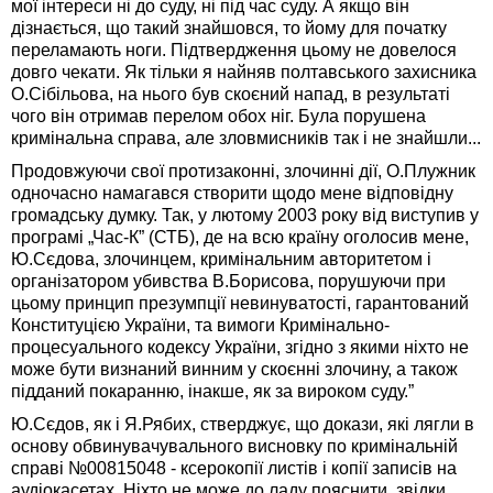
мої інтереси ні до суду, ні під час суду. А якщо він
дізнається, що такий знайшовся, то йому для початку
переламають ноги. Підтвердження цьому не довелося
довго чекати. Як тільки я найняв полтавського захисника
О.Сібільова, на нього був скоєний напад, в результаті
чого він отримав перелом обох ніг. Була порушена
кримінальна справа, але зловмисників так і не знайшли...
Продовжуючи свої протизаконні, злочинні дії, О.Плужник
одночасно намагався створити щодо мене відповідну
громадську думку. Так, у лютому 2003 року від виступив у
програмі „Час-К” (СТБ), де на всю країну оголосив мене,
Ю.Сєдова, злочинцем, кримінальним авторитетом і
організатором убивства В.Борисова, порушуючи при
цьому принцип презумпції невинуватості, гарантований
Конституцією України, та вимоги Кримінально-
процесуального кодексу України, згідно з якими ніхто не
може бути визнаний винним у скоєнні злочину, а також
підданий покаранню, інакше, як за вироком суду.”
Ю.Сєдов, як і Я.Рябих, стверджує, що докази, які лягли в
основу обвинувачувального висновку по кримінальній
справі №00815048 - ксерокопії листів і копії записів на
аудіокасетах. Ніхто не може до ладу пояснити, звідки