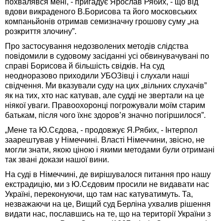
похвалявся мені, - пригадує Ярослав Рябих, - що від
вдови викраденого В.Борисова та його московських
компаньйонів отримав семизначну грошову суму „на
розкриття злочину”.
Про застосування недозволених методів слідства
повідомили в судовому засіданні усі обвинувачувані по
справі Борисова й більшість свідків. На суд
неодноразово приходили УБОЗівці і слухали наші
свідчення. Ми вказували суду на цих „вільних слухачів”
як на тих, хто нас катував, але судді не звертали на це
ніякої уваги. Правоохоронці погрожували моїм старим
батькам, після чого їхнє здоров’я значно погіршилося”.
„Мене та Ю.Сєдова, - продовжує Я.Рябих, - Інтерпол
заарештував у Німеччині. Власті Німеччини, звісно, не
могли знати, якою ціною і якими методами були отримані
так звані докази нашої вини.
На суді в Німеччині, де вирішувалося питання про нашу
екстрадицію, ми з Ю.Сєдовим просили не видавати нас
Україні, переконуючи, що там нас катуватимуть. Та,
незважаючи на це, Вищий суд Берліна ухвалив рішення
видати нас, пославшись на те, що на території України з