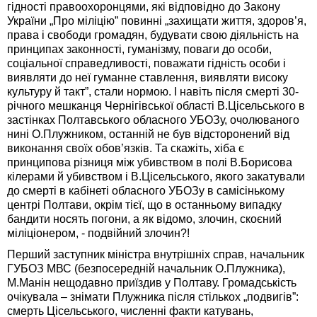
гідності правоохоронцями, які відповідно до Закону
України „Про міліцію” повинні „захищати життя, здоров’я,
права і свободи громадян, будувати свою діяльність на
принципах законності, гуманізму, поваги до особи,
соціальної справедливості, поважати гідність особи і
виявляти до неї гуманне ставлення, виявляти високу
культуру й такт”, стали нормою. І навіть після смерті 30-
річного мешканця Чернігівської області В.Цісельського в
застінках Полтавського обласного УБОЗу, очолюваного
нині О.Плужником, останній не був відсторонений від
виконання своїх обов’язків. Та скажіть, хіба є
принципова різниця між убивством в полі В.Борисова
кілерами й убивством і В.Цісельського, якого закатували
до смерті в кабінеті обласного УБОЗу в самісінькому
центрі Полтави, окрім тієї, що в останньому випадку
бандити носять погони, а як відомо, злочин, скоєний
міліціонером, - подвійний злочин?!
Перший заступник міністра внутрішніх справ, начальник
ГУБОЗ МВС (безпосередній начальник О.Плужника),
М.Манін нещодавно приїздив у Полтаву. Громадськість
очікувала – знімати Плужника після стількох „подвигів”:
смерть Цісельського, численні факти катувань,