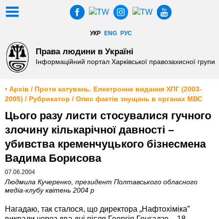
УКР
ENG
РУС
Права людини в Україні
Інформаційний портал Харківської правозахисної групи
• Архів / Проти катувань. Електронне видання ХПГ (2003-
2005) / Рубрикатор / Опис фактів знущань в органах МВС
Цього разу листи стосувалися гучного
злочину кількарічної давності –
убивства кременчуцького бізнесмена
Вадима Борисова
07.06.2004
Людмила Кучеренко, президент Полтавського обласного
медіа-клубу квітень 2004 р
Нагадаю, так сталося, що директора „Нафтохіміка”
викрали через два дні після Георгія Гонгадзе – 18