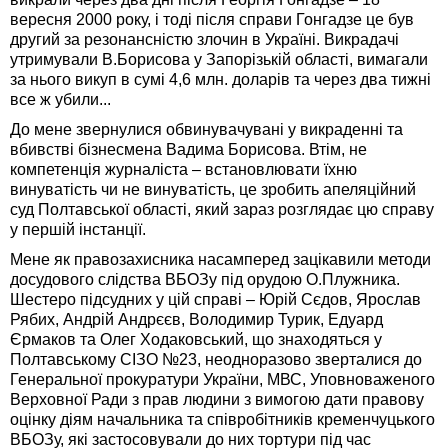
вересня 2000 року, і тоді після справи Гонгадзе це був
другий за резонансністю злочин в Україні. Викрадачі
утримували В.Борисова у Запорізькій області, вимагали
за нього викуп в сумі 4,6 млн. доларів та через два тижні
все ж убили...
До мене звернулися обвинувачувані у викраденні та
вбивстві бізнесмена Вадима Борисова. Втім, не
компетенція журналіста – встановлювати їхню
винуватість чи не винуватість, це зробить апеляційний
суд Полтавської області, який зараз розглядає цю справу
у першій інстанції.
Мене як правозахисника насамперед зацікавили методи
досудового слідства ВБОЗу під орудою О.Плужника.
Шестеро підсудних у цій справі – Юрій Сєдов, Ярослав
Рябих, Андрій Андрєєв, Володимир Турик, Едуард
Єрмаков та Олег Ходаковський, що знаходяться у
Полтавському СІЗО №23, неодноразово зверталися до
Генеральної прокуратури України, МВС, Уповноваженого
Верховної Ради з прав людини з вимогою дати правову
оцінку діям начальника та співробітників кременчуцького
ВБОЗу, які застосовували до них тортури під час