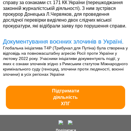
справу за ознаками ст. 171 КК України (перешкоджання
законній журналістській діяльності). З ним зустрівся
прокурор Донецька Л.Червяков, для проведення
дослідчої перевірки виділено двох слідчих міської
прокуратури, які відібрали заяву про порушення справи.
Документування воєнних злочинів в Україні.
Глобальна ініціатива T4P (Трибунал для Путіна) була створена у
відповідь на повномасштабну агресію Росії проти України у
лютому 2022 року. Учасники ініціативи документують події, у
яких є ознаки злочинів згідно з Римським статутом Міжнародного
кримінального суду (геноцид, злочини проти людяності, воєнні
злочини) в усіх регіонах України
Підтримати
діяльність
ХПГ
Поділитися