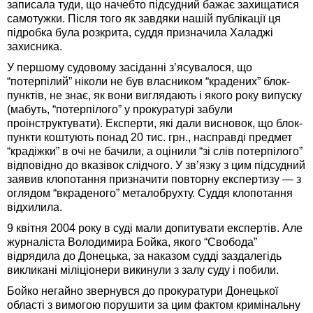
записала туди, що начебто підсудний бажає захищатися
самотужки. Після того як завдяки нашій публікації ця
підробка була розкрита, суддя призначила Халаджі
захисника.
У першому судовому засіданні з’ясувалося, що
“потерпілий” ніколи не був власником “крадених” блок-
пунктів, не знає, як вони виглядають і якого року випуску
(мабуть, “потерпілого” у прокуратурі забули
проінструктувати). Експерти, які дали висновок, що блок-
пункти коштують понад 20 тис. грн., насправді предмет
“крадіжки” в очі не бачили, а оцінили “зі слів потерпілого”
відповідно до вказівок слідчого. У зв’язку з цим підсудний
заявив клопотання призначити повторну експертизу — з
оглядом “вкраденого” металобрухту. Суддя клопотання
відхилила.
9 квітня 2004 року в суді мали допитувати експертів. Але
журналіста Володимира Бойка, якого “Свобода”
відрядила до Донецька, за наказом судді заздалегідь
викликані міліціонери викинули з залу суду і побили.
Бойко негайно звернувся до прокуратури Донецької
області з вимогою порушити за цим фактом кримінальну