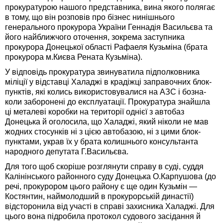
прокуратурою нашого представника, вина якого полягає
в тому, що він розповів про бізнес нинішнього
генерального прокурора України Геннадія Васильєва та
його найближчого оточення, зокрема заступника
прокурора Донецької області Рафаеля Кузьміна (брата
прокурора м.Києва Рената Кузьміна).
У відповідь прокуратура звинуватила підполковника
міліції у відставці Халаджі в крадіжці заправочних блок-
пунктів, які колись використовувалися на АЗС і бозна-
коли заборонені до експлуатації. Прокуратура знайшла
ці металеві коробки на території однієї з автобаз
Донецька й оголосила, що Халаджі, який ніколи не мав
жодних стосунків ні з цією автобазою, ні з цими блок-
пунктами, украв їх у брата колишнього консультанта
народного депутата Г.Васильєва.
Для того щоб скоріше розглянути справу в суді, суддя
Калінінського районного суду Донецька О.Карпушова (до
речі, прокурором цього району є ще один Кузьмін —
Костянтин, наймолодший в прокурорській династії)
відсторонила від участі в справі захисника Халаджі. Для
цього вона підробила протокол судового засідання й