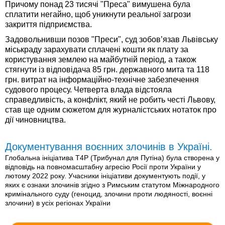
Причому понад 23 тисячі "Преса" вимушена була
сплатити негайно, щоб уникнути реальної загрози
закриття підприємства.
Задовольнивши позов "Преси", суд зобов’язав Львівську
міськраду зарахувати сплачені кошти як плату за
користування землею на майбутній період, а також
стягнути із відповідача 85 грн. державного мита та 118
грн. витрат на інформаційно-технічне забезпечення
судового процесу. Четверта влада відстояла
справедливість, а конфлікт, який не робить честі Львову,
став ще одним сюжетом для журналістських нотаток про
дії чиновництва.
Документування воєнних злочинів в Україні.
Глобальна ініціатива T4P (Трибунал для Путіна) була створена у
відповідь на повномасштабну агресію Росії проти України у
лютому 2022 року. Учасники ініціативи документують події, у
яких є ознаки злочинів згідно з Римським статутом Міжнародного
кримінального суду (геноцид, злочини проти людяності, воєнні
злочини) в усіх регіонах України