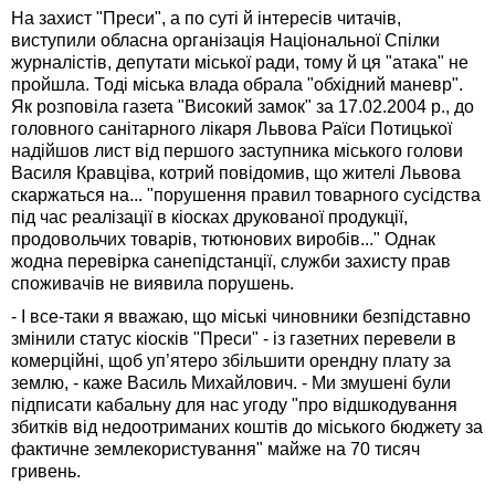
На захист "Преси", а по суті й інтересів читачів,
виступили обласна організація Національної Спілки
журналістів, депутати міської ради, тому й ця "атака" не
пройшла. Тоді міська влада обрала "обхідний маневр".
Як розповіла газета "Високий замок" за 17.02.2004 р., до
головного санітарного лікаря Львова Раїси Потицької
надійшов лист від першого заступника міського голови
Василя Кравціва, котрий повідомив, що жителі Львова
скаржаться на... "порушення правил товарного сусідства
під час реалізації в кіосках друкованої продукції,
продовольчих товарів, тютюнових виробів..." Однак
жодна перевірка санепідстанції, служби захисту прав
споживачів не виявила порушень.
- І все-таки я вважаю, що міські чиновники безпідставно
змінили статус кіосків "Преси" - із газетних перевели в
комерційні, щоб уп’ятеро збільшити орендну плату за
землю, - каже Василь Михайлович. - Ми змушені були
підписати кабальну для нас угоду "про відшкодування
збитків від недоотриманих коштів до міського бюджету за
фактичне землекористування" майже на 70 тисяч
гривень.