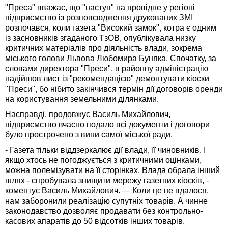
"Преса" вважає, що "наступ" на провідне у регіоні
підприємство із розповсюдження друкованих ЗМІ
розпочався, коли газета "Високий замок", котра є одним
із засновників згаданого ТзОВ, опублікувала низку
критичних матеріалів про діяльність влади, зокрема
міського голови Львова Любомира Буняка. Спочатку, за
словами директора "Преси", в районну адміністрацію
надійшов лист із "рекомендацією" демонтувати кіоски
"Преси", бо нібито закінчився термін дії договорів оренди
на користування земельними ділянками.
Насправді, продовжує Василь Михайлович,
підприємство вчасно подало всі документи і договори
було прострочено з вини самої міської ради.
- Газета тільки віддзеркалює дії влади, її чиновників. І
якщо хтось не погоджується з критичними оцінками,
можна полемізувати на її сторінках. Влада обрала інший
шлях - спробувала знищити мережу газетних кіосків, -
коментує Василь Михайлович. — Коли це не вдалося,
нам заборонили реалізацію супутніх товарів. А чинне
законодавство дозволяє продавати без контрольно-
касових апаратів до 50 відсотків інших товарів.