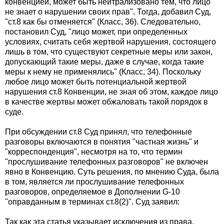
конвенцией, может быть нейтрализовано тем, что лицо
не знает о нарушении своих прав". Тогда, добавил Суд,
"ст.8 как бы отменяется" (Класс, 36). Следовательно,
постановил Суд, "лицо может, при определенных
условиях, считать себя жертвой нарушения, состоящего
лишь в том, что существуют секретные меры или закон,
допускающий такие меры, даже в случае, когда такие
меры к нему не применялись" (Класс, 34). Поскольку
любое лицо может быть потенциальной жертвой
нарушения ст.8 Конвенции, не зная об этом, каждое лицо
в качестве жертвы может обжаловать такой порядок в
суде.
При обсуждении ст.8 Суд принял, что телефонные
разговоры включаются в понятия "частная жизнь" и
"корреспонденция", несмотря на то, что термин
"прослушивание телефонных разговоров" не включен
явно в Конвенцию. Суть решения, по мнению Суда, была
в том, является ли прослушивание телефонных
разговоров, определяемое в Дополнении G-10
"оправданным в терминах ст.8(2)". Суд заявил:
Так как эта статья указывает исключения из права,