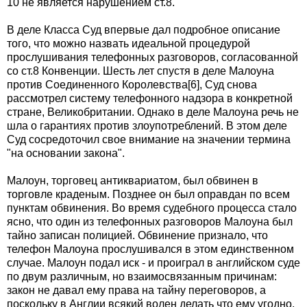
10 не является нарушением ст.8.
В деле Класса Суд впервые дал подробное описание
того, что можно назвать идеальной процедурой
прослушивания телефонных разговоров, согласованной
со ст.8 Конвенции. Шесть лет спустя в деле Малоуна
против Соединенного Королевства[6], Суд снова
рассмотрел систему телефонного надзора в конкретной
стране, Великобритании. Однако в деле Малоуна речь не
шла о гарантиях против злоупотреблений. В этом деле
Суд сосредоточил свое внимание на значении термина
"на основании закона".
Малоун, торговец антиквариатом, был обвинен в
торговле краденым. Позднее он был оправдан по всем
пунктам обвинения. Во время судебного процесса стало
ясно, что один из телефонных разговоров Малоуна был
тайно записан полицией. Обвинение признало, что
телефон Малоуна прослушивался в этом единственном
случае. Малоун подал иск - и проиграл в английском суде
по двум различным, но взаимосвязанным причинам:
закон не давал ему права на тайну переговоров, а
поскольку в Англии всякий волен делать что ему угодно,