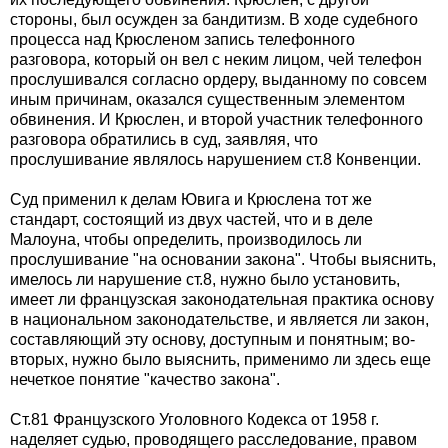
стороны, был осужден за бандитизм. В ходе судебного
процесса над Крюсленом запись телефонного
разговора, который он вел с неким лицом, чей телефон
прослушивался согласно ордеру, выданному по совсем
иным причинам, оказался существенным элементом
обвинения. И Крюслен, и второй участник телефонного
разговора обратились в суд, заявляя, что
прослушивание являлось нарушением ст.8 Конвенции.
Суд применил к делам Ювига и Крюслена тот же
стандарт, состоящий из двух частей, что и в деле
Малоуна, чтобы определить, производилось ли
прослушивание "на основании закона". Чтобы выяснить,
имелось ли нарушение ст.8, нужно было установить,
имеет ли французская законодательная практика основу
в национальном законодательстве, и является ли закон,
составляющий эту основу, доступным и понятным; во-
вторых, нужно было выяснить, применимо ли здесь еще
нечеткое понятие "качество закона".
Ст.81 Французского Уголовного Кодекса от 1958 г.
наделяет судью, проводящего расследование, правом