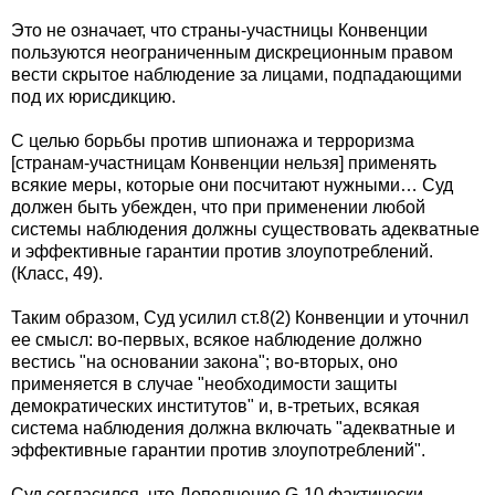
Это не означает, что страны-участницы Конвенции
пользуются неограниченным дискреционным правом
вести скрытое наблюдение за лицами, подпадающими
под их юрисдикцию.
С целью борьбы против шпионажа и терроризма
[странам-участницам Конвенции нельзя] применять
всякие меры, которые они посчитают нужными… Суд
должен быть убежден, что при применении любой
системы наблюдения должны существовать адекватные
и эффективные гарантии против злоупотреблений.
(Класс, 49).
Таким образом, Суд усилил ст.8(2) Конвенции и уточнил
ее смысл: во-первых, всякое наблюдение должно
вестись "на основании закона"; во-вторых, оно
применяется в случае "необходимости защиты
демократических институтов" и, в-третьих, всякая
система наблюдения должна включать "адекватные и
эффективные гарантии против злоупотреблений".
Суд согласился, что Дополнение G-10 фактически