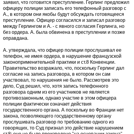
заявил, что готовится преступление. Герлинг предложил
офицеру полиции записать его телефонный разговор с
А., в котором они якобы будут обсуждать готовящееся
преступление. Офицер согласился и записал разговор
между Герлингом и А. - с явного согласия Герлинга, но
без ордера. А. была обвинена в преступлении и позже
оправдана.
А. утверждала, что офицер полиции прослушивал ее
телефон, не имея ордера, в нарушение французской
законоприменительной практики и ст.8 Конвенции.
Правительство возражало, что, поскольку Герлинг дал
согласие на запись разговора, в котором он сам
участвовал, то нарушения не было. Рассмотрев это
дело, Суд решил, что, хотя запись телефонного
разговора одним из его участников не является
противозаконным, однако участие в этом офицера
полиции фактически означает действия
государственного органа. А поскольку во Франции нет
закона, позволяющего государственному органу
прослушивать разговор по требованию одного из
говорящих, то Суд признал это действие нарушением
ст.8: оно не было произведено "на основании закона".