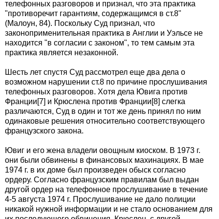
телефонных разговоров и признал, что эта практика
"противоречит гарантиям, содержащимся в ст.8"
(Малоун, 84). Поскольку Суд признал, что
законоприменительная практика в Англии и Уэльсе не
находится "в согласии с законом", то тем самым эта
практика является незаконной.
Шесть лет спустя Суд рассмотрел еще два дела о
возможном нарушении ст.8 по причине прослушивания
телефонных разговоров. Хотя дела Ювига против
Франции[7] и Крюслена против Франции[8] слегка
различаются, Суд в один и тот же день принял по ним
одинаковые решения относительно соответствующего
французского закона.
Ювиг и его жена владели овощным киоском. В 1973 г.
они были обвинены в финансовых махинациях. В мае
1974 г. в их доме был произведен обыск согласно
ордеру. Согласно французским правилам был выдан
другой ордер на телефонное прослушивание в течение
4-5 августа 1974 г. Прослушивание не дало полиции
никакой нужной информации и не стало основанием для
их последующего обвинения. Крюслен, с другой