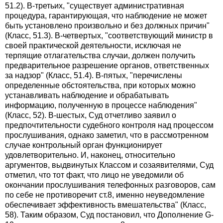
51.2). В-третьих, "существует административная
процедура, гарантирующая, что наблюдение не может
быть установлено произвольно и без должных причин"
(Класс, 51.3). В-четвертых, "соответствующий министр в
своей практической деятельности, исключая не
терпящие отлагательства случаи, должен получить
предварительное разрешение органов, ответственных
за надзор" (Класс, 51.4). В-пятых, "перечислены
определенные обстоятельства, при которых можно
устанавливать наблюдение и обрабатывать
информацию, полученную в процессе наблюдения"
(Класс, 52). В-шестых, Суд отчетливо заявил о
предпочтительности судебного контроля над процессом
прослушивания, однако заметил, что в рассмотренном
случае контрольный орган функционирует
удовлетворительно. И, наконец, относительно
аргументов, выдвинутых Классом и созаявителями, Суд
отметил, что тот факт, что лицо не уведомили об
окончании прослушивания телефонных разговоров, сам
по себе не противоречит ст.8, именно неуведомление
обеспечивает эффективность вмешательства" (Класс,
58). Таким образом, Суд постановил, что Дополнение G-