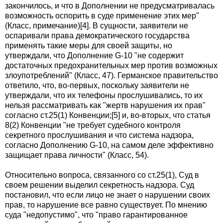
закончилось, и что в Дополнении не предусматривалась
возможность оспорить в суде применение этих мер"
(Класс, примечание)[4]. В сущности, заявители не
оспаривали права демократического государства
применять такие меры для своей защиты, но
утверждали, что Дополнение G-10 "не содержит
достаточных предохранительных мер против возможных
злоупотреблений" (Класс, 47). Германское правительство
ответило, что, во-первых, поскольку заявители не
утверждали, что их телефоны прослушивались, то их
нельзя рассматривать как "жертв нарушения их прав"
согласно ст.25(1) Конвенции;[5] и, во-вторых, что статья
8(2) Конвенции "не требует судебного контроля
секретного прослушивания и что система надзора,
согласно Дополнению G-10, на самом деле эффективно
защищает права личности" (Класс, 54).
Относительно вопроса, связанного со ст.25(1), Суд в
своем решении выделил секретность надзора. Суд
постановил, что если лицо не знает о нарушении своих
прав, то нарушение все равно существует. По мнению
суда "недопустимо", что "право гарантированное