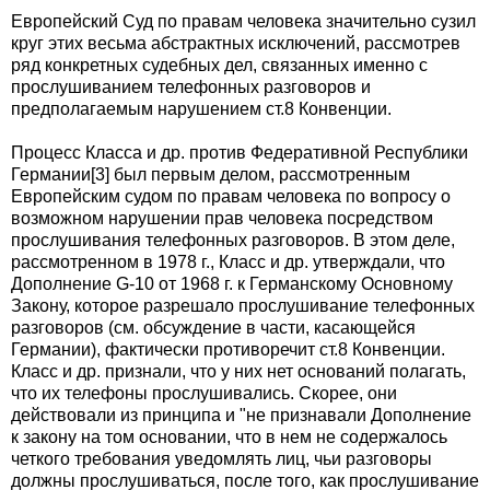
Европейский Суд по правам человека значительно сузил
круг этих весьма абстрактных исключений, рассмотрев
ряд конкретных судебных дел, связанных именно с
прослушиванием телефонных разговоров и
предполагаемым нарушением ст.8 Конвенции.
Процесс Класса и др. против Федеративной Республики
Германии[3] был первым делом, рассмотренным
Европейским судом по правам человека по вопросу о
возможном нарушении прав человека посредством
прослушивания телефонных разговоров. В этом деле,
рассмотренном в 1978 г., Класс и др. утверждали, что
Дополнение G-10 от 1968 г. к Германскому Основному
Закону, которое разрешало прослушивание телефонных
разговоров (см. обсуждение в части, касающейся
Германии), фактически противоречит ст.8 Конвенции.
Класс и др. признали, что у них нет оснований полагать,
что их телефоны прослушивались. Скорее, они
действовали из принципа и "не признавали Дополнение
к закону на том основании, что в нем не содержалось
четкого требования уведомлять лиц, чьи разговоры
должны прослушиваться, после того, как прослушивание