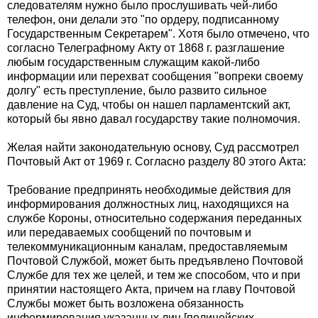
следователям нужно было прослушивать чей-либо
телефон, они делали это "по ордеру, подписанному
Государственным Секретарем". Хотя было отмечено, что
согласно Телеграфному Акту от 1868 г. разглашение
любым государственным служащим какой-либо
информации или перехват сообщения "вопреки своему
долгу" есть преступление, было развито сильное
давление на Суд, чтобы он нашел парламентский акт,
который бы явно давал государству такие полномочия.
Желая найти законодательную основу, Суд рассмотрел
Почтовый Акт от 1969 г. Согласно разделу 80 этого Акта:
Требование предпринять необходимые действия для
информирования должностных лиц, находящихся на
службе Короны, относительно содержания переданных
или передаваемых сообщений по почтовым и
телекоммуникационным каналам, предоставляемым
Почтовой Службой, может быть предъявлено Почтовой
Службе для тех же целей, и тем же способом, что и при
принятии настоящего Акта, причем на главу Почтовой
Службы может быть возложена обязанность
информирования указанных лиц [полицейских