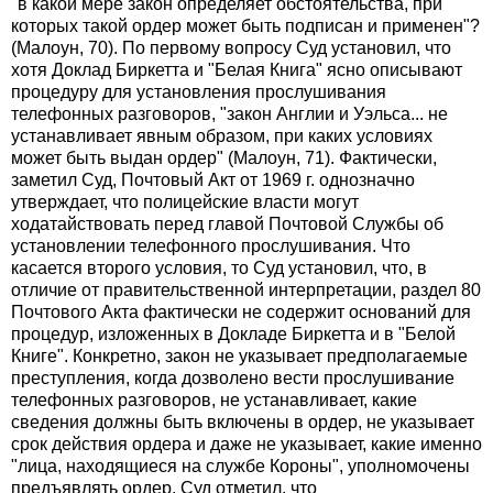
"в какой мере закон определяет обстоятельства, при
которых такой ордер может быть подписан и применен"?
(Малоун, 70). По первому вопросу Суд установил, что
хотя Доклад Биркетта и "Белая Книга" ясно описывают
процедуру для установления прослушивания
телефонных разговоров, "закон Англии и Уэльса... не
устанавливает явным образом, при каких условиях
может быть выдан ордер" (Малоун, 71). Фактически,
заметил Суд, Почтовый Акт от 1969 г. однозначно
утверждает, что полицейские власти могут
ходатайствовать перед главой Почтовой Службы об
установлении телефонного прослушивания. Что
касается второго условия, то Суд установил, что, в
отличие от правительственной интерпретации, раздел 80
Почтового Акта фактически не содержит оснований для
процедур, изложенных в Докладе Биркетта и в "Белой
Книге". Конкретно, закон не указывает предполагаемые
преступления, когда дозволено вести прослушивание
телефонных разговоров, не устанавливает, какие
сведения должны быть включены в ордер, не указывает
срок действия ордера и даже не указывает, какие именно
"лица, находящиеся на службе Короны", уполномочены
предъявлять ордер. Суд отметил, что