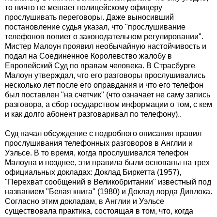
то ничто не мешает полицейскому офицеру
прослушивать переговоры. Даже выносивший
постановление судья указал, что "прослушивание
телефонов вопиет о законодательном регулировании".
Мистер Малоун проявил необычайную настойчивость и
подал на Соединенное Королевство жалобу в
Европейский Суд по правам человека. В Страсбурге
Малоун утверждал, что его разговоры прослушивались
несколько лет после его оправдания и что его телефон
был поставлен "на счетчик" (что означает не саму запись
разговора, а сбор государством информации о том, с кем
и как долго абонент разговаривал по телефону)..
Суд начал обсуждение с подробного описания правил
прослушивания телефонных разговоров в Англии и
Уэльсе. В то время, когда прослушивался телефон
Малоуна и позднее, эти правила были основаны на трех
официальных докладах: Доклад Биркетта (1957),
"Перехват сообщений в Великобритании" известный под
названием "Белая книга" (1980) и Доклад лорда Диплока.
Согласно этим докладам, в Англии и Уэльсе
существовала практика, состоящая в том, что, когда