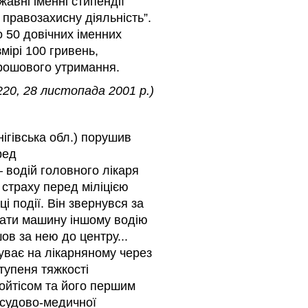
авні іменні стипендії
 правозахисну діяльність”.
о 50 довічних іменних
мірі 100 гривень,
грошового утримання.
220, 28 листопада 2001 р.)
ігівська обл.) порушив
ред
 водій головного лікаря
 страху перед міліцією
і події. Він звернувся за
рати машину іншому водію
в за нею до центру...
уває на лікарняному через
тупеня тяжкості
ойтісом та його першим
 судово-медичної