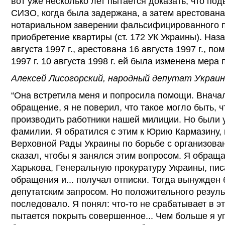
вот уже несколько лет пытается доказать, что по
СИЗО, когда была задержана, а затем арестован
нотариальном заверении фальсифицированного п
приобретение квартиры (ст. 172 УК Украины). Наз
августа 1997 г., арестована 16 августа 1997 г., 
1997 г. 10 августа 1998 г. ей была изменена мера 
Алексей Лисогорский, народный депутат Украин
“Она встретила меня и попросила помощи. Вначал
обращение, я не поверил, что такое могло быть, ч
производить работники нашей милиции. Но были 
фамилии. Я обратился с этим к Юрию Кармазину,
Верховной Рады Украины по борьбе с организова
сказал, чтобы я занялся этим вопросом. Я обраща
Харькова, Генеральную прокуратуру Украины, пис
обращения и... получал отписки. Тогда вынужден 
депутатским запросом. Но положительного резуль
последовало. Я понял: что-то не срабатывает в эт
пытается покрыть совершенное... Чем больше я уг