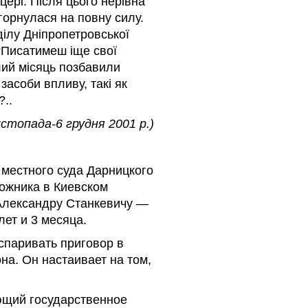
ері. Після цього нерівна
згорнулася на повну силу.
ділу Дніпропетровської
 “Писатимеш іще свої
ілий місяць позбавили
засоби впливу, такі як
?..
истопада-6 грудня 2001 р.)
 местного суда Дарницкого
ложника в Киевском
 Александру Станкевичу —
ет и 3 месяца.
спаривать приговор в
а. Он настаивает на том,
ющий государственное