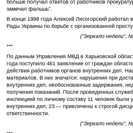
больше получал ответов от работников прокурату
замечал фальшь”.
В конце 1998 года Алексей Лисогорский работал 
Рады Украины по борьбе с организованной престу
(“Зеркало недели”, 
***
По данным Управления МВД в Харьковской области
года поступило 461 заявление от граждан облас
действия работников органов внутренних дел. Н
материалов. В них значатся: нарушения при дост
внутренних дел, необоснованные задержания, н
получения показаний. После проведенных служе
инспекцией по личному составу 11 человек были 
внутренних дел, 23 — привлечены к строгой дис
ответственности.
(“Зеркало недели”, 