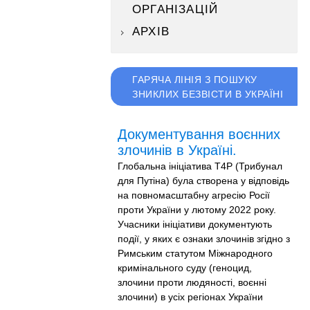
ОРГАНІЗАЦІЙ
АРХІВ
ГАРЯЧА ЛІНІЯ З ПОШУКУ
ЗНИКЛИХ БЕЗВІСТИ В УКРАЇНІ
Документування воєнних
злочинів в Україні.
Глобальна ініціатива T4P (Трибунал
для Путіна) була створена у відповідь
на повномасштабну агресію Росії
проти України у лютому 2022 року.
Учасники ініціативи документують
події, у яких є ознаки злочинів згідно з
Римським статутом Міжнародного
кримінального суду (геноцид,
злочини проти людяності, воєнні
злочини) в усіх регіонах України