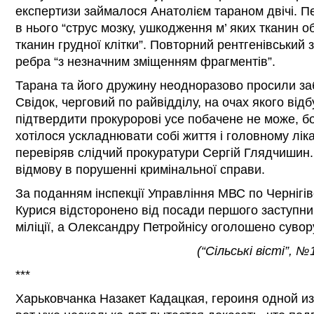
експертизи займалося Анатолієм тараном двічі. П
в нього “струс мозку, ушкодження м’ яких тканин об
тканин грудної клітки”. Повторний рентгенівський 
ребра “з незначним зміщенням фрагментів”.
Тарана та його дружину неодноразово просили заб
Свідок, черговий по райвідділу, на очах якого відб
підтвердити прокуророві усе побачене не може, бо
хотілося ускладнювати собі життя і головному лік
перевіряв слідчий прокуратури Сергій Глядчишин.
відмову в порушенні кримінальної справи.
За поданням інспекції Управління МВС по Чернігів
Курися відсторонено від посади першого заступни
міліції, а Олександру Петройнісу оголошено сувор
(“Сільські вісті”, 
***
Харьковчанка Назакет Кадацкая, героиня одной из