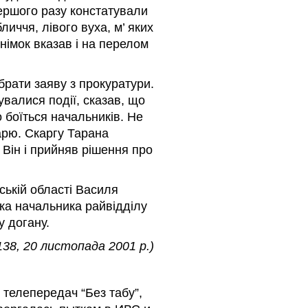
ершого разу констатували
личчя, лівого вуха, м’ яких
знімок вказав і на перелом
рати заяву з прокуратури.
увалися події, сказав, що
 боїться начальників. Не
арю. Скаргу Тарана
 Він і прийняв рішення про
ській області Василя
ка начальника райвідділу
у догану.
№138, 20 листопада 2001 р.)
 телепередач “Без табу”,