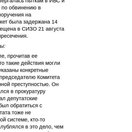
двергалась пыткам в ИВС и
а по обвинению в
оручения на
акет была задержана 14
помещена в СИЗО 21 августа
пресечения.
ы:
е, прочитав ее
то такие действия могли
указаны конкретные
 председателю Комитета
нной преступностью. Он
лся в прокуратуру
ал депутатские
был обратиться с
тата тоже не
ой системе, кто-то
лублялся в это дело, чем