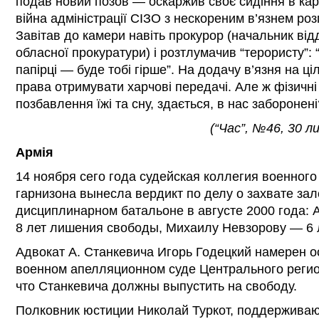
подав новий позов — оскаржив своє сидіння в карц
війна адміністрації СІЗО з нескореним в’язнем ро
Завітав до камери навіть прокурор (начальник від
обласної прокуратури) і розтлумачив “терористу”:
папірці — буде тобі гірше”. На додачу в’язня на ц
права отримувати харчові передачі. Але ж фізичні 
позбавлення їжі та сну, здається, в нас заборонені
(“Час”, №46, 30 л
Армія
14 ноября сего года судейская коллегия военного
гарнизона вынесла вердикт по делу о захвате за
дисциплинарном батальоне в августе 2000 года:
8 лет лишения свободы, Михаилу Невзорову — 6 л
Адвокат А. Станкевича Игорь Годецкий намерен о
военном апелляционном суде Центрального регион
что Станкевича должны выпустить на свободу.
Полковник юстиции Николай Туркот, поддержива