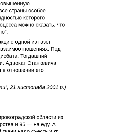
л повышенную
все страны особое
идностью которого
оцесса можно сказать, что
о”.
кцию одной из газет
х взаимоотношениях. Под
исбата. Тогдашний
и. Адвокат Станкевича
я в отношении его
и”, 21 листопада 2001 р.)
ровоградской области из
ства и 95 — на еду. А
ткани надо съесть 3 кг