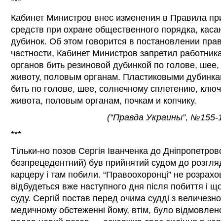
***
Кабинет Министров внес изменения в Правила п
средств при охране общественного порядка, кас
дубинок. Об этом говорится в постановлении прав
частности, Кабинет Министров запретил работни
органов бить резиновой дубинкой по голове, шее,
животу, половым органам. Пластиковыми дубинка
бить по голове, шее, солнечному сплетению, ключ
живота, половым органам, почкам и копчику.
(“Правда Украины”, №155-1
***
Тільки-но позов Сергія Іванченка до Дніпропетровс
безпрецедентний) був прийнятий судом до розгляд
карцеру і там побили. “Правоохоронці” не розрах
відбудеться вже наступного дня після побиття і щ
суду. Сергій постав перед очима судді з величезн
медичному обстеженні йому, втім, було відмовлено