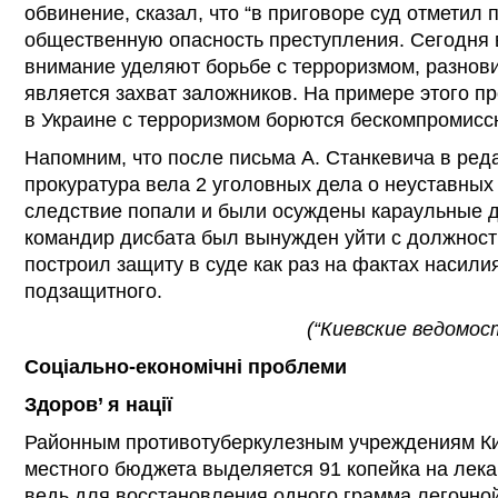
обвинение, сказал, что “в приговоре суд отмети
общественную опасность преступления. Сегодня 
внимание уделяют борьбе с терроризмом, разнов
является захват заложников. На примере этого пр
в Украине с терроризмом борются бескомпромиссн
Напомним, что после письма А. Станкевича в реда
прокуратура вела 2 уголовных дела о неуставны
следствие попали и были осуждены караульные д
командир дисбата был вынужден уйти с должност
построил защиту в суде как раз на фактах насили
подзащитного.
(“Киевские ведомост
Соціально-економічні проблеми
Здоров’ я нації
Районным противотуберкулезным учреждениям Ки
местного бюджета выделяется 91 копейка на лекар
ведь для восстановления одного грамма легочной 