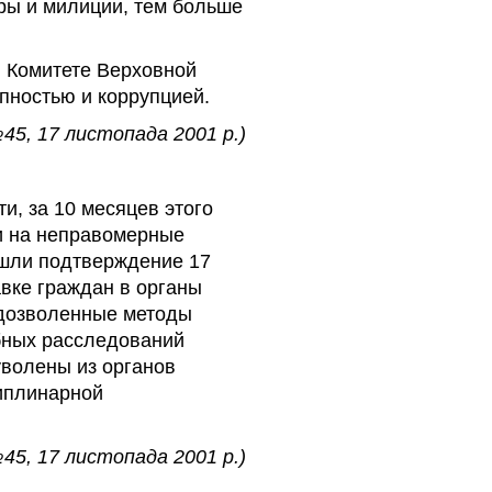
ры и милиции, тем больше
в Комитете Верховной
пностью и коррупцией.
№45, 17 листопада 2001 р.)
, за 10 месяцев этого
ти на неправомерные
ашли подтверждение 17
авке граждан в органы
едозволенные методы
бных расследований
уволены из органов
циплинарной
№45, 17 листопада 2001 р.)