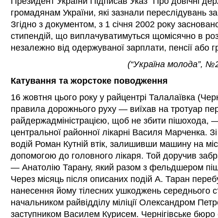
Президент України Підписав Указ “Про довічні держ
громадянам України, які зазнали переслідувань за
Згідно з документом, з 1 січня 2002 року заснован
стипендій, що виплачуватимуться щомісячно в роз
незалежно від одержуваної зарплати, пенсії або 
(“Україна молода”, №
Катування та жорстоке поводження
16 жовтня цього року у райцентрі Талалаївка (Черн
правила дорожнього руху — виїхав на тротуар пе
райдержадміністрацією, щоб не збити пішохода, —
центральної районної лікарні Василя Марченка. Зі
водій Роман Кутній втік, залишивши машину на місц
допомогою до головного лікаря. Той доручив заб
— Анатолію Тарану, який разом з фельдшером пішо
Через місяць після описаних подій А. Таран переб
нанесення йому тілесних ушкоджень середнього с
начальником райвідділу міліції Олександром Петр
заступником Василем Курисем. Чернігівське бюро