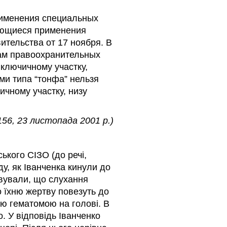
рименения специальных
ающиеся применения
ительства от 17 ноября. В
кам правоохранительных
 ключичному участку,
ми типа “тонфа” нельзя
ичному участку, низу
56, 23 листопада 2001 р.)
ького СІЗО (до речі,
у, як Іванченка кинули до
овували, що слухання
о їхню жертву повезуть до
ою гематомою на голові. В
. У відповідь Іванченко