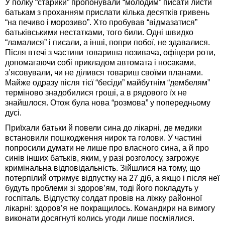
У полку “старики” пропонували “молодим” писати листи
батькам з проханням прислати кілька десятків гривень
“на печиво і морозиво”. Хто пробував “відмазатися”
батьківськими нестатками, того били. Одні швидко
“ламалися” і писали, а інші, попри побої, не здавалися.
Після втечі з частини товариша позивача, офіцери роти,
допомагаючи собі прикладом автомата і носаками,
з’ясовували, чи не ділився товариш своїми планами.
Майже одразу після тієї “бесіди” майбутнім “дембелям”
терміново знадобилися гроші, а в рядового їх не
знайшлося. Отож була нова “розмова” у попередньому
дусі.
Приїхали батьки й повели сина до лікарні, де медики
встановили пошкодження нирок та голови. У частині
попросили думати не лише про власного сина, а й про
синів інших батьків, яким, у разі розголосу, загрожує
кримінальна відповідальність. Зійшлися на тому, що
потерпілий отримує відпустку на 27 діб, а якщо і після неї
будуть проблеми зі здоров’ям, тоді його покладуть у
госпіталь. Відпустку солдат провів на ліжку районної
лікарні: здоров’я не покращилось. Командири на вимогу
виконати досягнуті колись угоди лише посміялися.