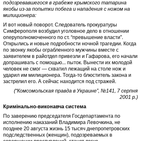
подозревавшегося в грабеже крымского татарина
якобы из-за попытки побега и нападения с ножом на
милиционера:
И вот новый поворот. Следователь прокуратуры
Симферополя возбудил уголовное дело в отношении
оперуполномоченного по ст. “превышение власти”.
Открылись и новые подробности ночной трагедии. Когда
по звонку якобы ограбленного мужчины вместе с
заявителем в райотдел привезли и Гафарова, его начали
допрашивать с помощью... пыток. Вынести их молодой
человек не смог — схватил лежащий на столе нож и
ударил им милиционера. Тогда-то блюститель закона и
застрелил его. А сейчас находится под стражей.
(“Комсомольская правда в Украине”, №141, 7 серпня
2001 р.)
Кримінально-виконавча система
По заверению председателя Госдепартамента по
исполнению наказаний Владимира Левочкина, не
позднее 20 августа жизнь 15 тысяч днепропетровских
подследственных (женщин), подозреваемых в