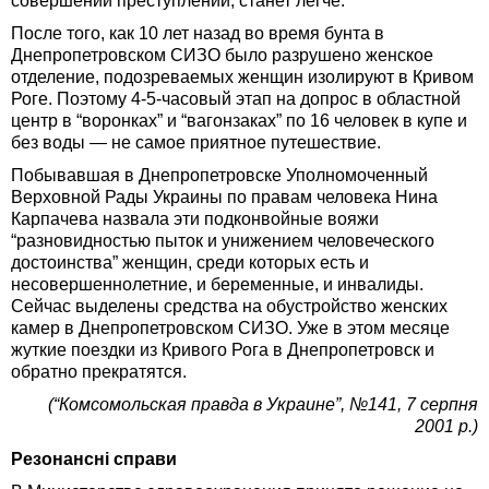
совершении преступлений, станет легче.
После того, как 10 лет назад во время бунта в
Днепропетровском СИЗО было разрушено женское
отделение, подозреваемых женщин изолируют в Кривом
Роге. Поэтому 4-5-часовый этап на допрос в областной
центр в “воронках” и “вагонзаках” по 16 человек в купе и
без воды — не самое приятное путешествие.
Побывавшая в Днепропетровске Уполномоченный
Верховной Рады Украины по правам человека Нина
Карпачева назвала эти подконвойные вояжи
“разновидностью пыток и унижением человеческого
достоинства” женщин, среди которых есть и
несовершеннолетние, и беременные, и инвалиды.
Сейчас выделены средства на обустройство женских
камер в Днепропетровском СИЗО. Уже в этом месяце
жуткие поездки из Кривого Рога в Днепропетровск и
обратно прекратятся.
(“Комсомольская правда в Украине”, №141, 7 серпня
2001 р.)
Резонансні справи