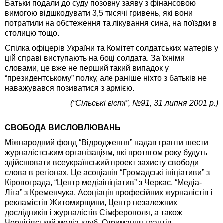
Батьки подали до суду позовну заяву з фінансовою
вимогою відшкодувати 3,5 тисячі гривень, які вони
потратили на обстеження та лікування сина, на поїздки в
столицю тощо.
Спілка офіцерів України та Комітет солдатських матерів у
цій справі виступають на боці солдата. За їхніми
словами, це вже не перший такий випадок у
“президентському” полку, але раніше ніхто з батьків не
наважувався позиватися з армією.
(“Сільські вісті”, №91, 31 липня 2001 р.)
СВОБОДА ВИСЛОВЛЮВАНЬ
Міжнародний фонд “Відродження” надав гранти шести
журналістським організаціям, які протягом року будуть
здійснювати всеукраїнський проект захисту свободи
слова в регіонах. Це асоціація “Громадські ініціативи” з
Кіровограда, “Центр медіаініціатив” з Черкас, “Медіа-
Ліга” з Кременчука, Асоціація професійних журналістів і
рекламістів Житомирщини, Центр незалежних
дослідників і журналістів Сімферополя, а також
Чернігівський медіа-клуб. Отримання грантів,