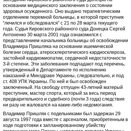
основании медицинского заключения о состоянии
здоровья осужденного. Оно выдано терапевтическим
отделением тюремной больницы, в которой преступник
“лечился и обследовался” с 21 по 28 марта текущего
года. Судья Кировского районного суда Донецка Сергей
Антоненко 30 марта 2001 года ознакомился с
представлением начальника больницы об освобождении
Владимира Пришляка на основании ишемической
болезни сердца, атеросклеротического кардиосклероза,
застойной кардиомиопатии, сердечной недостаточности
3-й степени. Эти заболевания подпадают под перечень,
утвержденный в Департаменте по исполнению
наказаний и Минздраве Украины, следовательно, и под
ст. 408 УПК Украины. По ней и был освобожден
заключенный. На свободу отпущен 43-летний матерый
преступник, мастер спорта, который за весь период
предварительного и судебного (почти 3 года) следствия
ни разу не жаловался на какие-либо недомогания.
Владимир Пришляк с подельниками был задержан 29
августа 1997 года вместе с арсеналом, приобретенным в
ходе подготовки к запланированному убийству