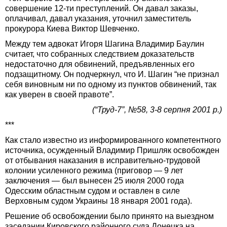
совершение 12-ти преступлений. Он давал заказы,
оплачивал, давал указания, уточнил заместитель
прокурора Киева Виктор Шевченко.
Между тем адвокат Игоря Шагина Владимир Баулин
считает, что собранных следствием доказательств
недостаточно для обвинений, предъявленных его
подзащитному. Он подчеркнул, что И. Шагин “не признал
себя виновным ни по одному из пунктов обвинений, так
как уверен в своей правоте”.
(“Труд-7”, №58, 3-8 серпня 2001 р.)
***
Как стало известно из информированного компетентного
источника, осужденный Владимир Пришляк освобожден
от отбывания наказания в исправительно-трудовой
колонии усиленного режима (приговор — 9 лет
заключения — был вынесен 25 июля 2000 года
Одесским областным судом и оставлен в силе
Верховным судом Украины 18 января 2001 года).
Решение об освобождении было принято на выездном
заседании Кировского районного суда Донецка на