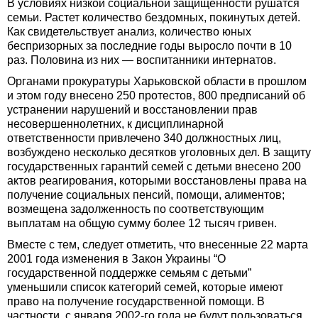
В условиях низкой социальной защищенности рушатся
семьи. Растет количество бездомных, покинутых детей.
Как свидетельствует анализ, количество юных
беспризорных за последние годы выросло почти в 10
раз. Половина из них — воспитанники интернатов.
Органами прокуратуры Харьковской области в прошлом
и этом году внесено 250 протестов, 800 предписаний об
устранении нарушений и восстановлении прав
несовершеннолетних, к дисциплинарной
ответственности привлечено 340 должностных лиц,
возбуждено несколько десятков уголовных дел. В защиту
государственных гарантий семей с детьми внесено 200
актов реагирования, которыми восстановлены права на
получение социальных пенсий, помощи, алиментов;
возмещена задолженность по соответствующим
выплатам на общую сумму более 12 тысяч гривен.
Вместе с тем, следует отметить, что внесенные 22 марта
2001 года изменения в Закон Украины “О
государственной поддержке семьям с детьми”
уменьшили список категорий семей, которые имеют
право на получение государственной помощи. В
частности, с января 2002-го года не будут пользоваться