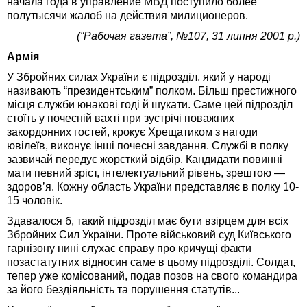
начала года в управление МВД поступило более
полутысячи жалоб на действия милиционеров.
(“Рабочая газета”, №107, 31 липня 2001 р.)
Армія
У Збройних силах України є підрозділ, який у народі
називають “президентським” полком. Більш престижного
місця служби юнакові годі й шукати. Саме цей підрозділ
стоїть у почесній вахті при зустрічі поважних
закордонних гостей, крокує Хрещатиком з нагоди
ювілеїв, виконує інші почесні завдання. Службі в полку
зазвичай передує жорсткий відбір. Кандидати повинні
мати певний зріст, інтелектуальний рівень, зрештою —
здоров’я. Кожну область України представляє в полку 10-
15 чоловік.
Здавалося б, такий підрозділ має бути взірцем для всіх
Збройних Сил України. Проте військовий суд Київського
гарнізону нині слухає справу про кричущі факти
позастатутних відносин саме в цьому підрозділі. Солдат,
тепер уже комісований, подав позов на свого командира
за його бездіяльність та порушення статутів...