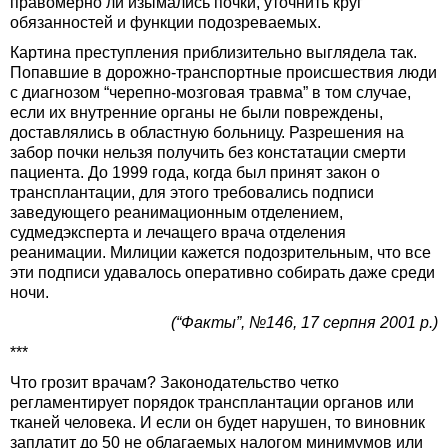
правомерно ли изымались почки, уточнить круг
обязанностей и функции подозреваемых.
Картина преступления приблизительно выглядела так.
Попавшие в дорожно-транспортные происшествия люди
с диагнозом “черепно-мозговая травма” в том случае,
если их внутренние органы не были повреждены,
доставлялись в областную больницу. Разрешения на
забор почки нельзя получить без констатации смерти
пациента. До 1999 года, когда был принят закон о
трансплантации, для этого требовались подписи
заведующего реанимационным отделением,
судмедэксперта и лечащего врача отделения
реанимации. Милиции кажется подозрительным, что все
эти подписи удавалось оперативно собирать даже среди
ночи.
(“Факты”, №146, 17 серпня 2001 р.)
***
Что грозит врачам? Законодательство четко
регламентирует порядок трансплантации органов или
тканей человека. И если он будет нарушен, то виновник
заплатит до 50 не облагаемых налогом минимумов или