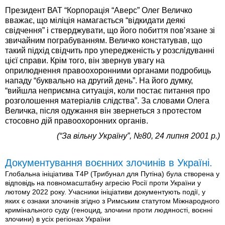
Президент ВАТ “Корпорація “Аверс” Олег Величко
вважає, що міліція намагається “відкидати деякі
свідчення” і стверджувати, що його побиття пов’язане зі
звичайним пограбуванням. Величко констатував, що
такий підхід свідчить про упередженість у розслідуванні
цієї справи. Крім того, він звернув увагу на
оприлюднення правоохоронними органами подробиць
нападу “буквально на другий день”. На його думку,
“вийшла неприємна ситуація, коли постає питання про
розголошення матеріалів слідства”. За словами Олега
Величка, після одужання він звернеться з протестом
стосовно дій правоохоронних органів.
(“За вільну Україну”, №80, 24 липня 2001 р.)
Документування воєнних злочинів в Україні.
Глобальна ініціатива T4P (Трибунал для Путіна) була створена у
відповідь на повномасштабну агресію Росії проти України у
лютому 2022 року. Учасники ініціативи документують події, у
яких є ознаки злочинів згідно з Римським статутом Міжнародного
кримінального суду (геноцид, злочини проти людяності, воєнні
злочини) в усіх регіонах України