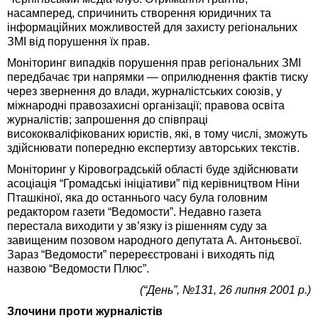
насамперед, спричинить створення юридичних та
інформаційних можливостей для захисту регіональних
ЗМІ від порушення їх прав.
Моніторинг випадків порушення прав регіональних ЗМІ
передбачає три напрямки — оприлюднення фактів тиску
через звернення до влади, журналістських союзів, у
міжнародні правозахисні організації; правова освіта
журналістів; запрошення до співпраці
висококваліфікованих юристів, які, в тому числі, зможуть
здійснювати попередню експертизу авторських текстів.
Моніторинг у Кіровоградській області буде здійснювати
асоціація “Громадські ініціативи” під керівництвом Ніни
Пташкіної, яка до останнього часу була головним
редактором газети “Ведомости”. Недавно газета
перестала виходити у зв’язку із рішенням суду за
завищеним позовом народного депутата А. Антоньєвої.
Зараз “Ведомости” перереєстровані і виходять під
назвою “Ведомости Плюс”.
(“День”, №131, 26 липня 2001 р.)
Злочини проти журналістів