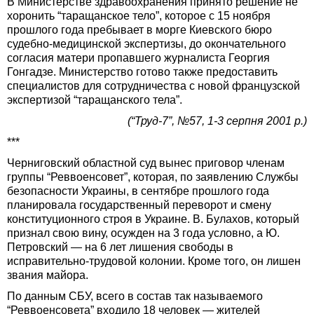
В Министерстве здравоохранения принято решение не
хоронить “таращанское тело”, которое с 15 ноября
прошлого года пребывает в морге Киевского бюро
судебно-медицинской экспертизы, до окончательного
согласия матери пропавшего журналиста Георгия
Гонгадзе. Министерство готово также предоставить
специалистов для сотрудничества с новой французской
экспертизой “таращанского тела”.
(“Труд-7”, №57, 1-3 серпня 2001 р.)
***
Черниговский областной суд вынес приговор членам
группы “Реввоенсовет”, которая, по заявлению Службы
безопасности Украины, в сентябре прошлого года
планировала государственный переворот и смену
конституционного строя в Украине. В. Булахов, который
признал свою вину, осужден на 3 года условно, а Ю.
Петровский — на 6 лет лишения свободы в
исправительно-трудовой колонии. Кроме того, он лишен
звания майора.
По данным СБУ, всего в состав так называемого
“Реввоенсовета” входило 18 человек — жителей