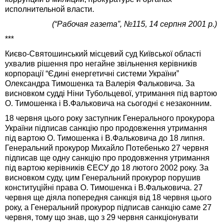
исполнительной власти.
(“Рабочая газета”, №115, 14 серпня 2001 р.)
***
Києво-Святошинський місцевий суд Київської області
ухвалив рішення про негайне звільнення керівників
корпорації “Єдині енергетичні системи України”
Олександра Тимошенка та Валерія Фальковича. За
висновком судді Ніни Тубольцевої, утримання під вартою
О. Тимошенка і В.Фальковича на сьогодні є незаконним.
18 червня цього року заступник Генерального прокурора
України підписав санкцію про продовження утримання
під вартою О. Тимошенка і В.Фальковича до 18 липня.
Генеральний прокурор Михайло Потебенько 27 червня
підписав ще одну санкцію про продовження утримання
під вартою керівників ЄЕСУ до 18 лютого 2002 року. За
висновком суду, цим Генеральний прокурор порушив
конституційні права О. Тимошенка і В.Фальковича. 27
червня ще діяла попередня санкція від 18 червня цього
року, а Генеральний прокурор підписав санкцію саме 27
червня, тому що знав, що з 29 червня санкціонувати