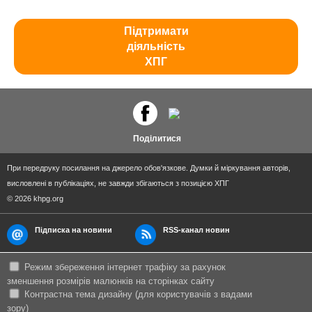
Підтримати
діяльність
ХПГ
Поділитися
При передруку посилання на джерело обов'язкове. Думки й міркування авторів,
висловлені в публікаціях, не завжди збігаються з позицією ХПГ
© 2026 khpg.org
Підписка на новини
RSS-канал новин
Режим збереження інтернет трафіку за рахунок
зменшення розмірів малюнків на сторінках сайту
Контрастна тема дизайну (для користувачів з вадами
зору)