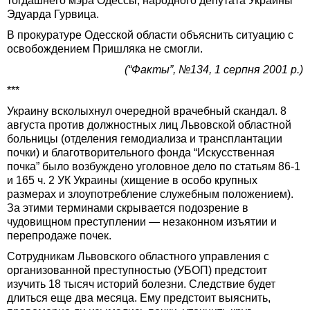
тогдашнего мэра Одессы, народного депутата Украины
Эдуарда Гурвица.
В прокуратуре Одесской области объяснить ситуацию с
освобождением Пришляка не смогли.
(“Факты”, №134, 1 серпня 2001 р.)
***
Украину всколыхнул очередной врачебный скандал. 8
августа против должностных лиц Львовской областной
больницы (отделения гемодиализа и трансплантации
почки) и благотворительного фонда “Искусственная
почка” было возбуждено уголовное дело по статьям 86-1
и 165 ч. 2 УК Украины (хищение в особо крупных
размерах и злоупотребление служебным положением).
За этими терминами скрывается подозрение в
чудовищном преступлении — незаконном изъятии и
перепродаже почек.
Сотрудникам Львовского областного управления с
организованной преступностью (УБОП) предстоит
изучить 18 тысяч историй болезни. Следствие будет
длиться еще два месяца. Ему предстоит выяснить,