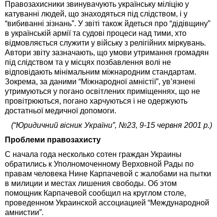
Правозахисники звинувачують українську міліцію у
катуванні людей, що знаходяться під слідством, і у
“вибиванні зізнань”. У звіті також йдеться про “дідівщину”
в українській армії та судові процеси над тими, хто
відмовляється служити у війську з релігійних міркувань.
Автори звіту зазначають, що умови утримання громадян
під слідством та у місцях позбавлення волі не
відповідають мінімальним міжнародним стандартам.
Зокрема, за даними “Міжнародної амністії”, ув’язнені
утримуються у погано освітлених приміщеннях, що не
провітрюються, погано харчуються і не одержують
достатньої медичної допомоги.
(“Юридичний вісник України”, №23, 9-15 червня 2001 р.)
Проблеми правозахисту
С начала года несколько сотен граждан Украины
обратились к Уполномоченному Верховной Рады по
правам человека Нине Карпачевой с жалобами на пытки
в милиции и местах лишения свободы. Об этом
помощник Карпачевой сообщил на круглом столе,
проведенном Украинской ассоциацией “Международной
амнистии”.