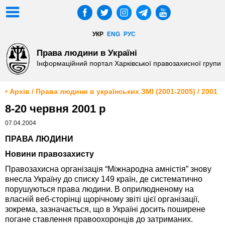
УКР
ENG
РУС
Права людини в Україні
Інформаційний портал Харківської правозахисної групи
• Архів / Права людини в українських ЗМІ (2001-2005) / 2001
8-20 червня 2001 р
07.04.2004
ПРАВА ЛЮДИНИ
Новини правозахисту
Правозахисна організація “Міжнародна амністія” знову
внесла Україну до списку 149 країн, де систематично
порушуються права людини. В оприлюдненому на
власній веб-сторінці щорічному звіті цієї організації,
зокрема, зазначається, що в Україні досить поширене
погане ставлення правоохоронців до затриманих.