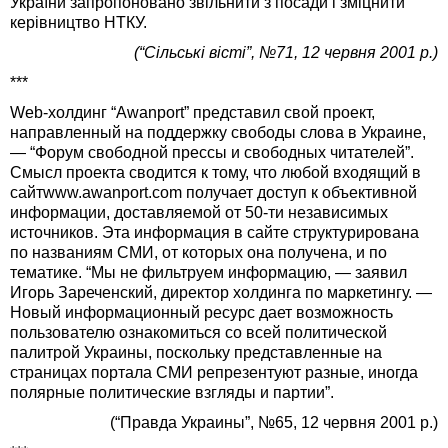
України запропоновано звільнити з посади і зміцнити
керівництво НТКУ.
(“Сільські вісті”, №71, 12 червня 2001 р.)
***
Web-холдинг “Awanport” представил свой проект,
направленный на поддержку свободы слова в Украине,
— “Форум свободной прессы и свободных читателей”.
Смысл проекта сводится к тому, что любой входящий в
сайтwww.awanport.com получает доступ к объективной
информации, доставляемой от 50-ти независимых
источников. Эта информация в сайте структурирована
по названиям СМИ, от которых она получена, и по
тематике. “Мы не фильтруем информацию, — заявил
Игорь Зареченский, директор холдинга по маркетингу. —
Новый информационный ресурс дает возможность
пользователю ознакомиться со всей политической
палитрой Украины, поскольку представленные на
страницах портала СМИ репрезентуют разные, иногда
полярные политические взгляды и партии”.
(“Правда Украины”, №65, 12 червня 2001 р.)