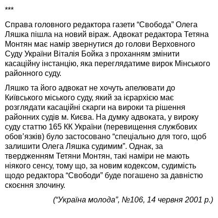
***
Справа головного редактора газети “Свобода” Олега
Ляшка пішла на новий віраж. Адвокат редактора Тетяна
Монтян має намір звернутися до голови Верховного
Суду України Віталія Бойка з проханням змінити
касаційну інстанцію, яка переглядатиме вирок Мінського
районного суду.
Ляшко та його адвокат не хочуть апелювати до
Київського міського суду, який за ієрархією має
розглядати касаційні скарги на вироки та рішення
районних судів м. Києва. На думку адвоката, у вироку
суду статтю 165 КК України (перевищення службових
обов’язків) було застосовано “спеціально для того, щоб
залишити Олега Ляшка судимим”. Однак, за
твердженням Тетяни Монтян, такі наміри не мають
ніякого сенсу, тому що, за новим кодексом, судимість
щодо редактора “Свободи” буде погашено за давністю
скоєння злочину.
(“Україна молода”, №106, 14 червня 2001 р.)