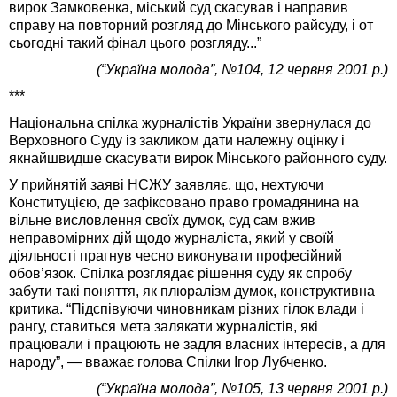
вирок Замковенка, міський суд скасував і направив
справу на повторний розгляд до Мінського райсуду, і от
сьогодні такий фінал цього розгляду...”
(“Україна молода”, №104, 12 червня 2001 р.)
***
Національна спілка журналістів України звернулася до
Верховного Суду із закликом дати належну оцінку і
якнайшвидше скасувати вирок Мінського районного суду.
У прийнятій заяві НСЖУ заявляє, що, нехтуючи
Конституцією, де зафіксовано право громадянина на
вільне висловлення своїх думок, суд сам вжив
неправомірних дій щодо журналіста, який у своїй
діяльності прагнув чесно виконувати професійний
обов’язок. Спілка розглядає рішення суду як спробу
забути такі поняття, як плюралізм думок, конструктивна
критика. “Підспівуючи чиновникам різних гілок влади і
рангу, ставиться мета залякати журналістів, які
працювали і працюють не задля власних інтересів, а для
народу”, — вважає голова Спілки Ігор Лубченко.
(“Україна молода”, №105, 13 червня 2001 р.)