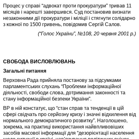
Процес у справі “адвокат проти прокуратури” тривав 11
місяців і нарешті завершився. Суд постановив визнати
незаконними дії прокуратури і міліції і стягнути солідарно
з кожної по 1500 гривень, повідомив Сергій Салов.
(“Голос України”, №108, 20 червня 2001 р.)
СВОБОДА ВИСЛОВЛЮВАНЬ
Загальні питання
Верховна Рада прийняла постанову за підсумками
парламентських слухань “Проблеми інформаційної
діяльності, свободи слова, дотримання законності та
стану інформаційної безпеки України”.
ВР в ній констатує, що “стан справ та тенденції в цій
сфері свідчать про серйозну кризу і значні відхилення від
нормального демократичного розвитку”. Наголошено,
зокрема, на практиці використання найвпливовіших
засобів масової інформації для “дезорієнтації населення