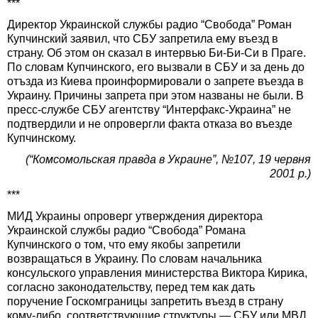
***
Директор Украинской службы радио “Свобода” Роман
Купчинский заявил, что СБУ запретила ему въезд в
страну. Об этом он сказал в интервью Би-Би-Си в Праге.
По словам Купчинского, его вызвали в СБУ и за день до
отъзда из Киева проинформировали о запрете въезда в
Украину. Причины запрета при этом названы не были. В
пресс-службе СБУ агентству “Интерфакс-Украина” не
подтвердили и не опровергли факта отказа во въезде
Купчинскому.
(“Комсомольская правда в Украине”, №107, 19 червня
2001 р.)
***
МИД Украины опроверг утверждения директора
Украинской службы радио “Свобода” Романа
Купчинского о том, что ему якобы запретили
возвращаться в Украину. По словам начальника
консульского управления министерства Виктора Кирика,
согласно законодательству, перед тем как дать
поручение Госкомграницы запретить въезд в страну
кому-либо, соответствующие структуры — СБУ или МВД