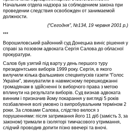
Начальник отдела надзора за соблюдением закона при
проведении следствия освобожден от занимаемой
должности.
(“Сегодня”, №134, 19 червня 2001 р.)
***
Ворошиловський районний суд Донецька виніс рішення у
справі за позовом адвоката Сергія Салова до обласної
прокуратури.
Салов був узятий під варту у день першого туру
президентських виборів 1999 року. Сергія, в якого
вилучили кілька фальшивих спецвипусків газети “Голос
України”, звинуватили в навмисному перешкоджанні
громадянам в здійсненні їх виборчого права з метою
вплинути на результати виборів. Суд визнав адвоката
винним і призначив йому покарання у вигляді 5 років
позбавлення волі умовно із випробувальним терміном 2
роки. За словами Салова, слідство велося з
порушеннями: після затримання його 11 діб (замість 3, за
законом) тримали в ізоляторі тимчасового утримання,
слідчий проводив допити пізно ввечері та вночі.