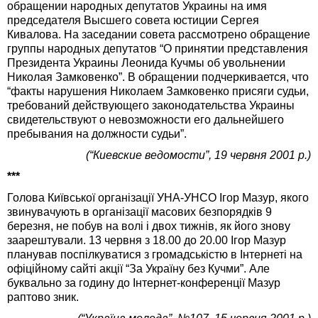
обращении народных депутатов Украины на имя
председателя Высшего совета юстиции Сергея
Кивалова. На заседании совета рассмотрено обращение
группы народных депутатов “О принятии представления
Президента Украины Леонида Кучмы об увольнении
Николая Замковенко”. В обращении подчеркивается, что
“факты нарушения Николаем Замковенко присяги судьи,
требований действующего законодательства Украины
свидетельствуют о невозможности его дальнейшего
пребывания на должности судьи”.
(“Киевские ведомости”, 19 червня 2001 р.)
***
Голова Київської організації УНА-УНСО Ігор Мазур, якого
звинувачують в організації масових безпорядків 9
березня, не побув на волі і двох тижнів, як його знову
заарештували. 13 червня з 18.00 до 20.00 Ігор Мазур
планував поспілкуватися з громадськістю в Інтернеті на
офіційному сайті акції “За Україну без Кучми”. Але
буквально за годину до Інтернет-конференції Мазур
раптово зник.