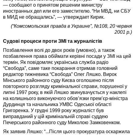
— сообщают о принятом решении министру
иностранных дел или его заместителю. “Ни МВД, ни СБУ
в МИД не обращались”, — утверждает Кирик.
(“Комсомольская правда в Украине”, №108, 20 червня
2001 р.)
Судові процеси проти ЗМІ та журналістів
Позбавлення волі до двох років (умовно), а також
позбавлення права обіймати керівні посади у ЗМІ на цей
термін. Як повідомляє українська служба радіо
“Свобода”, саме таке покарання отримав головний
редактор тижневика “Свобода” Олег Ляшко. Вирок
Мінського районного суду Києва оголошено після
повторного розгляду кримінальної справи, порушеної у
липні 1997 року, в якій Ляшко звинувачується у наклепі
на колишнього виконуючого обов’язки прем’єр-міністра
Дурдинця та начальника УМВС Одеської області
Григоренка. У грудні 1999 року журналіст був
виправданий у цій кримінальній справі суддею
Печерського районного суду Миколою Замковенком.
Як заявив Ляшко: “...Після цього прокуратура оскаржила