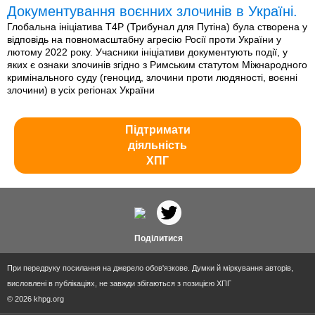
Документування воєнних злочинів в Україні.
Глобальна ініціатива T4P (Трибунал для Путіна) була створена у
відповідь на повномасштабну агресію Росії проти України у
лютому 2022 року. Учасники ініціативи документують події, у
яких є ознаки злочинів згідно з Римським статутом Міжнародного
кримінального суду (геноцид, злочини проти людяності, воєнні
злочини) в усіх регіонах України
Підтримати
діяльність
ХПГ
Поділитися
При передруку посилання на джерело обов'язкове. Думки й міркування авторів,
висловлені в публікаціях, не завжди збігаються з позицією ХПГ
© 2026 khpg.org