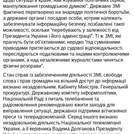
щодо ситуації в країні, нав’язування політичних оцінок,
маніпулювання громадською думкою”. Державні ЗМІ
фактично перетворено на знаряддя політичної боротьби,
а державні органи і посадові особи, котрим належить
забезпечувати інформаційну безпеку, позбавлені такої
можливості, оскільки “перебувають у залежності від
Президента України і його адміністрації”. Ті ж ЗМІ, які
прагнуть бути об’єктивними, нерідко “під сумнівними
приводами притягаються до судової відповідальності,
переслідуються податковими та іншими контролюючими
органами, а над незалежними журналістами чиняться
фізичні розправи”.
Стан справ із забезпеченням діяльності ЗМІ, свободи
слова і прав громадян на вільний доступ до інформації
визнано незадовільним. Кабінету Міністрів, Генеральній
прокуратурі, Державному комітету інформполітики,
Національній Раді з питаль телебачення та
радіомовлення рекомендовано вжити заходів для
виправлення ситуації, державної підтримки вітчизняної
преси та телерадіокомпаній. Серед іншого визнано
незадовільною діяльність Національної телекомпанії
України, а її керівника Вадима Долганова Президенту