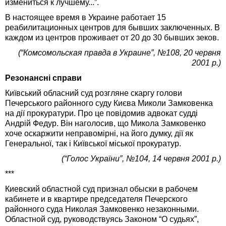
измениться к лучшему...”.
В настоящее время в Украине работает 15
реабилитационных центров для бывших заключенных. В
каждом из центров проживает от 20 до 30 бывших зеков.
(“Комсомольская правда в Украине”, №108, 20 червня
2001 р.)
Резонансні справи
Київський обласний суд розгляне скаргу голови
Печерського районного суду Києва Миколи Замковенка
на дії прокуратури. Про це повідомив адвокат судді
Андрій Федур. Він наголосив, що Микола Замковенко
хоче оскаржити неправомірні, на його думку, дії як
Генеральної, так і Київської міської прокуратур.
(“Голос України”, №104, 14 червня 2001 р.)
***
Киевский областной суд признал обыски в рабочем
кабинете и в квартире председателя Печерского
районного суда Николая Замковенко незаконными.
Областной суд, руководствуясь Законом “О судьях”,