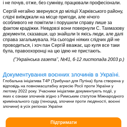
і не почув, отже, без сумніву, працювали професіонали.
Сергій негайно звернувся до міліції Харківського району,
слідчі виїжджали на місце пригоди, але нічого
особливого не помітили і порушили справу лише за
фактом крадіжки. Невдовзі вони повернули С. Тахмазову
документи, сказавши, що знайшли їх якісь люди, але далі
справа загальмувала. На сьогодні ніяких слідчих дій не
проводиться, і хоч пан Сергій вважає, що куля все таки
була, правоохоронці на цю ідею не пристають.
("Українська газета", №41, 6-12 листопада 2003 р.)
Документування воєнних злочинів в Україні.
Глобальна ініціатива T4P (Трибунал для Путіна) була створена у
відповідь на повномасштабну агресію Росії проти України у
лютому 2022 року. Учасники ініціативи документують події, у
яких є ознаки злочинів згідно з Римським статутом Міжнародного
кримінального суду (геноцид, злочини проти людяності, воєнні
злочини) в усіх регіонах України
Підтримати