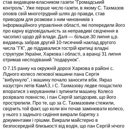
став видавцем-власником газети "Громадський
контроль". Уже перше число газети, в якому С. Тахмазов
оповів свій многотрудний шлях до правди, став
приводом для розмови з ним чиновників з
інформаційного управління області, які попередили його
про карну відповідальність за неправдиві свідчення в
часописі щодо дій влади. Далі — більше.30 липня ц.р.
видавець забрав другий 10-тисячний наклад другого
числа "ГК", де піддавалися гострій критиці владні
структури України, Харкова і області, а вранці 31 липня
отримав несподіваний "подарунок".
О 7.15 ранку на окружній дорозі Харкова в районі с.
Лідного колесо легкової машини пана Сергія
"вибухнуло", і машину почало заносити вбік. Якраз
назустріч летів КамАЗ, і С. Тахмазову ледве пощастило
впоратися з керуванням і зупинити машину. Колесо
розірвало повністю, і пан Сергій запідозрив, що його
прострелили. Про те, що за С. Тахмазовим стежили,
свідчить той факт, що коли він почав замінювати колесо,
у нього з заднього сидіння викрали баретку з
документами і грішми. Викрали майстерно в
безпосередній близькості від водія, що пан Сергій нічого