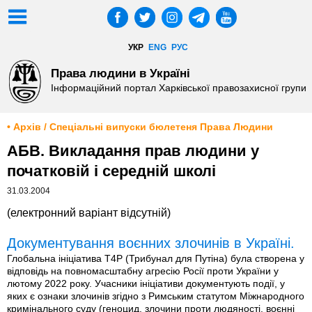
УКР
ENG
РУС
Права людини в Україні
Інформаційний портал Харківської правозахисної групи
• Архів / Спеціальні випуски бюлетеня Права Людини
АБВ. Викладання прав людини у
початковій і середній школі
31.03.2004
(електронний варіант відсутній)
Документування воєнних злочинів в Україні.
Глобальна ініціатива T4P (Трибунал для Путіна) була створена у
відповідь на повномасштабну агресію Росії проти України у
лютому 2022 року. Учасники ініціативи документують події, у
яких є ознаки злочинів згідно з Римським статутом Міжнародного
кримінального суду (геноцид, злочини проти людяності, воєнні