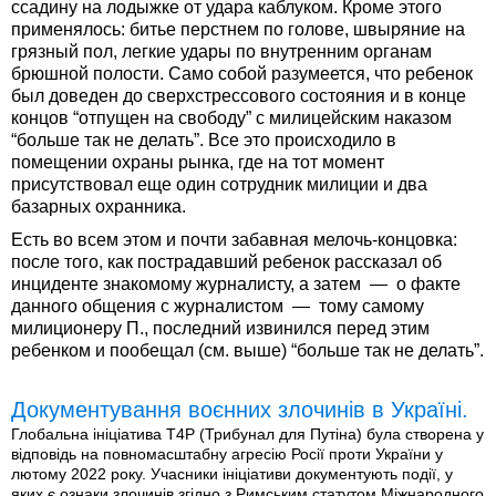
ссадину на лодыжке от удара каблуком. Кроме этого
применялось: битье перстнем по голове, швыряние на
грязный пол, легкие удары по внутренним органам
брюшной полости. Само собой разумеется, что ребенок
был доведен до сверхстрессового состояния и в конце
концов “отпущен на свободу” с милицейским наказом
“больше так не делать”. Все это происходило в
помещении охраны рынка, где на тот момент
присутствовал еще один сотрудник милиции и два
базарных охранника.
Есть во всем этом и почти забавная мелочь-концовка:
после того, как пострадавший ребенок рассказал об
инциденте знакомому журналисту, а затем — о факте
данного общения с журналистом — тому самому
милиционеру П., последний извинился перед этим
ребенком и пообещал (см. выше) “больше так не делать”.
Документування воєнних злочинів в Україні.
Глобальна ініціатива T4P (Трибунал для Путіна) була створена у
відповідь на повномасштабну агресію Росії проти України у
лютому 2022 року. Учасники ініціативи документують події, у
яких є ознаки злочинів згідно з Римським статутом Міжнародного