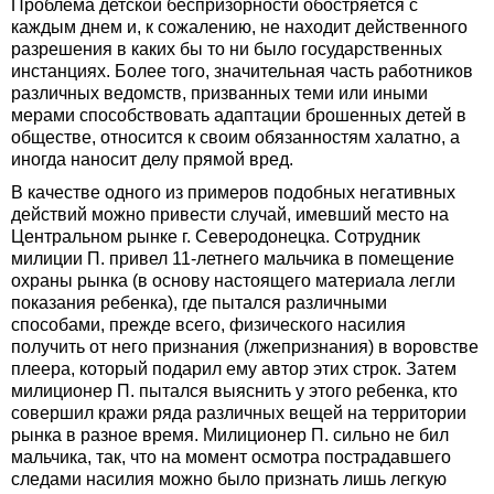
Проблема детской беспризорности обостряется с
каждым днем и, к сожалению, не находит действенного
разрешения в каких бы то ни было государственных
инстанциях. Более того, значительная часть работников
различных ведомств, призванных теми или иными
мерами способствовать адаптации брошенных детей в
обществе, относится к своим обязанностям халатно, а
иногда наносит делу прямой вред.
В качестве одного из примеров подобных негативных
действий можно привести случай, имевший место на
Центральном рынке г. Северодонецка. Сотрудник
милиции П. привел 11-летнего мальчика в помещение
охраны рынка (в основу настоящего материала легли
показания ребенка), где пытался различными
способами, прежде всего, физического насилия
получить от него признания (лжепризнания) в воровстве
плеера, который подарил ему автор этих строк. Затем
милиционер П. пытался выяснить у этого ребенка, кто
совершил кражи ряда различных вещей на территории
рынка в разное время. Милиционер П. сильно не бил
мальчика, так, что на момент осмотра пострадавшего
следами насилия можно было признать лишь легкую