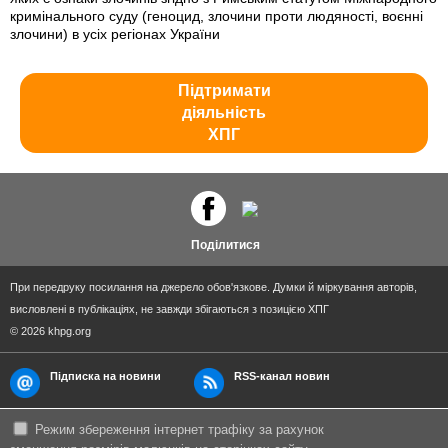
кримінального суду (геноцид, злочини проти людяності, воєнні
злочини) в усіх регіонах України
Підтримати
діяльність
ХПГ
Поділитися
При передруку посилання на джерело обов'язкове. Думки й міркування авторів,
висловлені в публікаціях, не завжди збігаються з позицією ХПГ
© 2026 khpg.org
Підписка на новини
RSS-канал новин
Режим збереження інтернет трафіку за рахунок