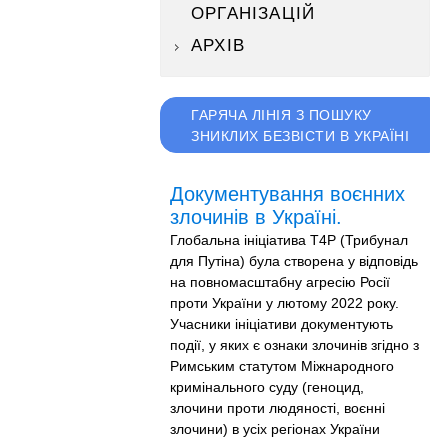
ОРГАНІЗАЦІЙ
АРХІВ
ГАРЯЧА ЛІНІЯ З ПОШУКУ
ЗНИКЛИХ БЕЗВІСТИ В УКРАЇНІ
Документування воєнних
злочинів в Україні.
Глобальна ініціатива T4P (Трибунал
для Путіна) була створена у відповідь
на повномасштабну агресію Росії
проти України у лютому 2022 року.
Учасники ініціативи документують
події, у яких є ознаки злочинів згідно з
Римським статутом Міжнародного
кримінального суду (геноцид,
злочини проти людяності, воєнні
злочини) в усіх регіонах України