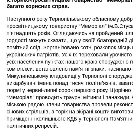
історико-просвітницьке товариство "Меморіал
багато корисних справ.
Наступного року Тернопільському обласному добр
просвітницькому товариству “Меморіал” ім.В.Сту
п’ятнадцять років. Оглядаючись на пройдений шля
гордості можуть сказати, що у своїй благородній 
помітний слід. Зорганізовано сотні розкопок місць
українських патріотів. Усіх їх переховали урочисто
усіх населених пунктах нашого краю споруджено п
комплекси, встановлено пам’ятні знаки, насипано 
Микулинецькому кладовищі у Тернополі споруджен
викарбувані імена понад тисячі політв’язнів, зака
тюрмі у червні-липні сорок першого року. Щорічно б
“Меморіал” проводить траурні мітинги і панахиди.
міською радою члени товариства провели реконст
січових стрільців, а торік на зібрані кошти вигото
приміщенні колишнього КДБ у Тернополі Пам’ятни
політичних репресій.