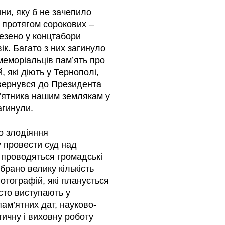
ни, яку б не зачепило
 протягом сорокових –
везено у концтабори
ік. Багато з них загинуло
меморіальців пам’ять про
, які діють у Тернополі,
звернувся до Президента
м’ятника нашим землякам у
агинули.
о злодіяння
у провести суд над
 проводяться громадські
ібрано велику кількість
отографій, які планується
сто виступають у
ам’ятних дат, науково-
тичну і виховну роботу