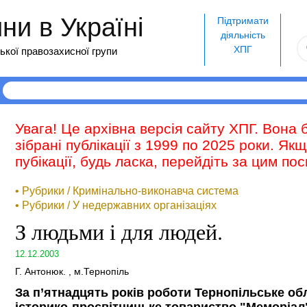
и в Україні
Підтримати
діяльність
ХПГ
ької правозахисної групи
Увага! Це архівна версія сайту ХПГ. Вона 
зібрані публікації з 1999 по 2025 роки. Як
пубікації, будь ласка, перейдіть за цим п
• Рубрики / Кримінально-виконавча система
• Рубрики / У недержавних організаціях
З людьми і для людей.
12.12.2003
Г. Антонюк. , м.Тернопіль
За п’ятнадцять років роботи Тернопільське об