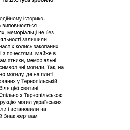
" ім.В.Стуса зробило
одійному історико-
са виповнюється
х, меморіальці не без
діяльності залишили
 наспіх колись закопаних
 і з почестями. Майже в
ам’ятники, меморіальні
символічні могили. Так, на
о могилу, де на плиті
тованих у Тернопільській
іля цієї святині
 Спільно з Тернопільською
рукцію могил українських
вили і встановили на
й Знак жертвам