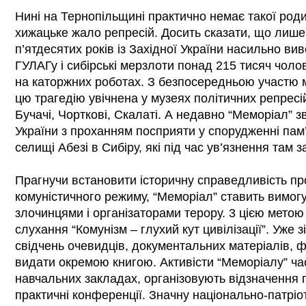
Нині на Тернопільщині практично немає такої роди
хижацьке жало репресій. Досить сказати, що лише
п’ятдесятих років із Західної України насильно ви
ГУЛАГу і сибірські мерзлоти понад 215 тисяч чолов
на каторжних роботах. З безпосередньою участю 
цю трагедію увічнена у музеях політичних репресій
Бучачі, Чорткові, Скалаті. А недавно “Меморіал” 
України з проханням посприяти у спорудженні па
селищі Абезі в Сибіру, які під час ув’язнення там з
Прагнучи встановити історичну справедливість пр
комуністичного режиму, “Меморіал” ставить вимог
злочинцями і організаторами терору. 3 цією метою
слухання “Комунізм – глухий кут цивілізації”. Уже з
свідчень очевидців, документальних матеріалів, ф
видати окремою книгою. Активісти “Меморіалу” ча
навчальних закладах, організовують відзначення п
практичні конференції. Значну національно-патріо