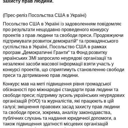
захисту прав людини.
(Прес-реліз Посольства США в Україні)
Посольство США в Україні із задоволенням повідомляє
про результати нещодавно проведеного конкурсу
проектів з прав людини та свободи преси. Продовжуючи
підтримувати розвиток демократій“ та громадянського
суспільства в Україні, Посольство США в рамках
програм „Демократичні Гранти“ та Фонд розвитку
українських ЗМІ запросило неурядові організації та
незалежні засоби масової інформації взяти участь у
конкурсі проектів, що сприятимуть становленню свободи
преси та дотриманню прав людини.
Конкурс мав на меті підвищення рівня громадської
обізнаності про міжнародні стандарти прав людини та
свободи преси; підтримку зусиль українських неурядових
організацій (НУО) та журналістів, які працюють в цій
галузі; зміцнення правових засад захисту прав людини
та свободи преси, зокрема, аналізу законодавства,
публічних слухань та надання юридичної допомоги, а
також підвищення здатності місцевих організацій