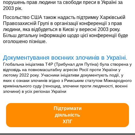
порушень прав людини та свободи преси в Україні за
2003 рік.
Посольство США також надасть підтримку Харківській
Правозахисній Групі в організації конференції з прав
людини, яка відбудеться в Києві у вересні 2003 року.
Більш детальну інформацію щодо цієї конференції буде
оголошено пізніше.
Документування воєнних злочинів в Україні.
Глобальна ініціатива T4P (Трибунал для Путіна) була створена у
відповідь на повномасштабну агресію Росії проти України у
лютому 2022 року. Учасники ініціативи документують події, у
яких є ознаки злочинів згідно з Римським статутом Міжнародного
кримінального суду (геноцид, злочини проти людяності, воєнні
злочини) в усіх регіонах України
Підтримати
діяльність
ХПГ