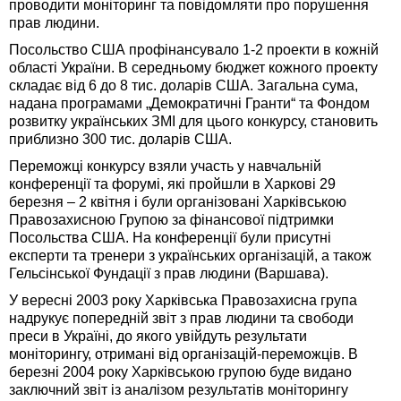
проводити моніторинг та повідомляти про порушення
прав людини.
Посольство США профінансувало 1-2 проекти в кожній
області України. В середньому бюджет кожного проекту
складає від 6 до 8 тис. доларів США. Загальна сума,
надана програмами „Демократичні Гранти“ та Фондом
розвитку українських ЗМІ для цього конкурсу, становить
приблизно 300 тис. доларів США.
Переможці конкурсу взяли участь у навчальній
конференції та форумі, які пройшли в Харкові 29
березня – 2 квітня і були організовані Харківською
Правозахисною Групою за фінансової підтримки
Посольства США. На конференції були присутні
експерти та тренери з українських організацій, а також
Гельсінської Фундації з прав людини (Варшава).
У вересні 2003 року Харківська Правозахисна група
надрукує попередній звіт з прав людини та свободи
преси в Україні, до якого увійдуть результати
моніторингу, отримані від організацій-переможців. В
березні 2004 року Харківською групою буде видано
заключний звіт із аналізом результатів моніторингу