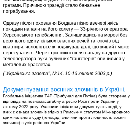
гратами. Причиною трагедії стало банальне
пограбування.
Одразу після поховання Богдана пізно ввечері якісь
покидьки напали на його колегу — 33-річного оператора
Херсонського телебачення. Залишившись на морозі без
верхнього одягу, кількох власних речей та ключів від
квартири, чоловік все ж подякував долі, що живий і може
пересуватися. Через три тижні після нападу на другого
телеоператора руки вуличних "гангстерів" опинилися у
металевих браслетах.
("Українська газета", №14, 10-16 квітня 2003 р.)
Документування воєнних злочинів в Україні.
Глобальна ініціатива T4P (Трибунал для Путіна) була створена у
відповідь на повномасштабну агресію Росії проти України у
лютому 2022 року. Учасники ініціативи документують події, у
яких є ознаки злочинів згідно з Римським статутом Міжнародного
кримінального суду (геноцид, злочини проти людяності, воєнні
злочини) в усіх регіонах України