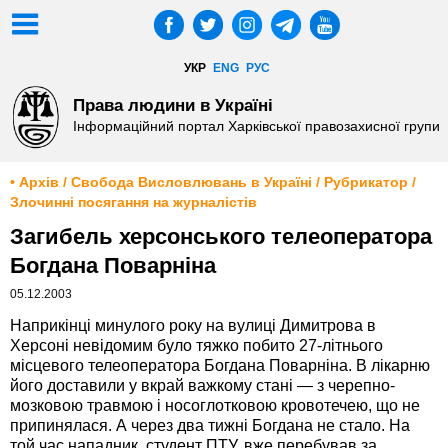
УКР
ENG
РУС
Права людини в Україні
Інформаційний портал Харківської правозахисної групи
• Архів / Свобода Висловлювань в Україні / Рубрикатор /
Злочинні посягання на журналістів
Загибель херсонського телеоператора
Богдана Поварніна
05.12.2003
Наприкінці минулого року на вулиці Димитрова в
Херсоні невідомим було тяжко побито 27-літнього
місцевого телеоператора Богдана Поварніна. В лікарню
його доставили у вкрай важкому стані — з черепно-
мозковою травмою і носоглотковою кровотечею, що не
припинялася. А через два тижні Богдана не стало. На
той час нападник, студент ПТУ, вже перебував за