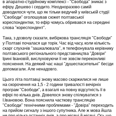
в апаратно-студійному комплексі - "Свобода" зникає з
ефіру. Дешево і сердито. Неодноразово самій
доводилося чути, що як тільки ведучий у київській студії
"Свободи" оголошував сюжет полтавської
кореспондентки, то ефір чомусь обривався на середині
слова "кореспондент".
Така, з дозволу сказати, вибіркова трансляція "Свободи"
у Полтаві почалася ще торік. Час від часу, коли кількість
скарг слухачів "зашкалювала", я телефонувала керівнику
полтавського регіонального представництва "Довіри"
Ірині Івановій, вислуховуючи її не зовсім переконливі
пояснення. На деякий час наші "душеспасительні" бесіди
допомагали. Але ненадовго.
Цього літа полтавці знову масово скаржилися не лише
на скорочення на 1,5 - 2 години тривалості вечірніх
програм "Свободи", а взагалі на повну відсутність її в
ефірі по кілька днів. Довелося знову спілкуватися з
І.Івановою. Вона пояснила часткову трансляцію
"Свободи" технічними проблемами - "Довіра" переходить
на прийом сигналу з іншого супутника. Але ж мова йшла
не про кілька останніх днів, а про місяці й місяці. Ось що