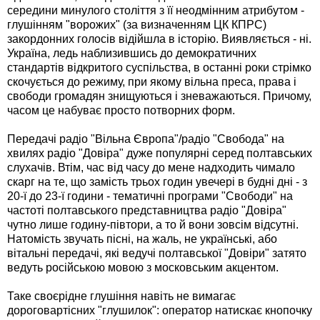
середини минулого століття з її неодмінним атрибутом -
глушінням "ворожих" (за визначенням ЦК КПРС)
закордонних голосів відійшла в історію. Виявляється - ні.
Україна, ледь наблизившись до демократичних
стандартів відкритого суспільства, в останні роки стрімко
скочується до режиму, при якому вільна преса, права і
свободи громадян знищуються і зневажаються. Причому,
часом це набуває просто потворних форм.
Передачі радіо "Вільна Європа"/радіо "Свобода" на
хвилях радіо "Довіра" дуже популярні серед полтавських
слухачів. Втім, час від часу до мене надходить чимало
скарг на те, що замість трьох годин увечері в будні дні - з
20-ї до 23-ї години - тематичні програми "Свободи" на
частоті полтавського представництва радіо "Довіра"
чутно лише годину-півтори, а то й вони зовсім відсутні.
Натомість звучать пісні, на жаль, не українські, або
вітальні передачі, які ведучі полтавської "Довіри" затято
ведуть російською мовою з московським акцентом.
Таке своєрідне глушіння навіть не вимагає
дороговартісних "глушилок": оператор натискає кнопочку