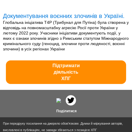
Документування воєнних злочинів в Україні.
Глобальна ініціатива T4P (Трибунал для Путіна) була створена у
відповідь на повномасштабну агресію Росії проти України у
лютому 2022 року. Учасники ініціативи документують події, у
яких є ознаки злочинів згідно з Римським статутом Міжнародного
кримінального суду (геноцид, злочини проти людяності, воєнні
злочини) в усіх регіонах України
Підтримати
діяльність
ХПГ
Поділитися
При передруку посилання на джерело обов'язкове. Думки й міркування авторів,
висловлені в публікаціях, не завжди збігаються з позицією ХПГ