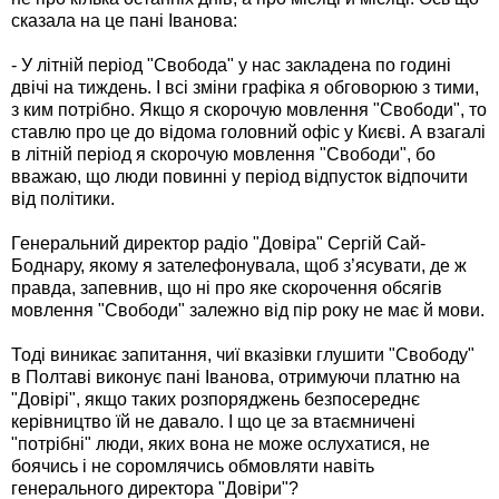
сказала на це пані Іванова:
- У літній період "Свобода" у нас закладена по годині
двічі на тиждень. І всі зміни графіка я обговорюю з тими,
з ким потрібно. Якщо я скорочую мовлення "Свободи", то
ставлю про це до відома головний офіс у Києві. А взагалі
в літній період я скорочую мовлення "Свободи", бо
вважаю, що люди повинні у період відпусток відпочити
від політики.
Генеральний директор радіо "Довіра" Сергій Сай-
Боднару, якому я зателефонувала, щоб з’ясувати, де ж
правда, запевнив, що ні про яке скорочення обсягів
мовлення "Свободи" залежно від пір року не має й мови.
Тоді виникає запитання, чиї вказівки глушити "Свободу"
в Полтаві виконує пані Іванова, отримуючи платню на
"Довірі", якщо таких розпоряджень безпосереднє
керівництво їй не давало. І що це за втаємничені
"потрібні" люди, яких вона не може ослухатися, не
боячись і не соромлячись обмовляти навіть
генерального директора "Довіри"?