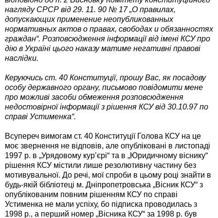
нагляду СРСР від 29. 11. 90 № 17 „О правилах,
допускающих применение неопубликованных
нормативных актов о правах, свободах и обязанностях
граждан“. Розповсюдження інформації від імені КСУ про
дію в Україні цього наказу матиме негативні правові
наслідки.
Керуючись ст. 40 Конституції, прошу Вас, як посадову
особу державного органу, письмово повідомити мене
про можливі засоби обмеження розповсюдження
недостовірної інформації з рішення КСУ від 30.10.97 по
справі Устименка“.
Всупереч вимогам ст. 40 Конституції Голова КСУ на це
моє звернення не відповів, але опубліковані в листопаді
1997 р. в „Урядовому кур’єрі“ та в „Юридичному віснику“
рішення КСУ містили лише резолютивну частину без
мотивувальної. До речі, мої спроби в цьому році знайти в
будь-якій бібліотеці м. Дніпропетровська „Вісник КСУ“ з
опублікованим повним рішенням КСУ по справі
Устименка не мали успіху, бо підписка проводилась з
1998 р., а перший номер „Вісника КСУ“ за 1998 р. був