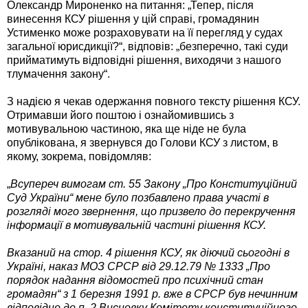
Олександр Мироненко на питання: „Тепер, після
винесення КСУ рішення у цій справі, громадянин
Устименко може розраховувати на її перегляд у судах
загальної юрисдикції?“, відповів: „безперечно, такі суди
прийматимуть відповідні рішення, виходячи з нашого
тлумачення закону“.
З надією я чекав одержання повного тексту рішення КСУ.
Отримавши його поштою і ознайомившись з
мотивувальною частиною, яка ще ніде не була
опублікована, я звернувся до Голови КСУ з листом, в
якому, зокрема, повідомляв:
„
Всупереч вимогам ст. 55 Закону „Про Конституційний
Суд України“ мене було позбавлено права участі в
розгляді мого звернення, що призвело до перекручення
інформації в мотивувальній частині рішення КСУ.
Вказаний на стор. 4 рішення КСУ, як діючий сьогодні в
Україні, наказ МОЗ СРСР від 29.12.79 № 1333 „Про
порядок надання відомостей про психічний стан
громадян“ з 1 березня 1991 р. вже в СРСР був нечинним
відповідно до п. 2 Висновку Комітету конституційного