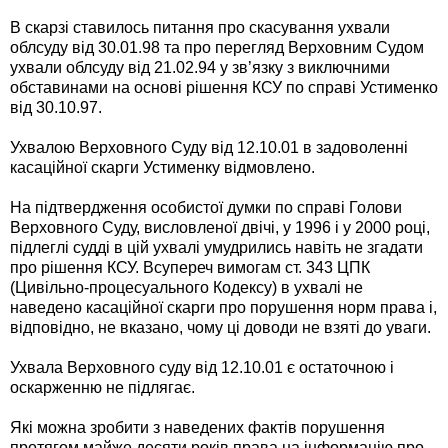
В скарзі ставилось питання про скасування ухвали
облсуду від 30.01.98 та про перегляд Верховним Судом
ухвали облсуду від 21.02.94 у зв’язку з виключними
обставинами на основі рішення КСУ по справі Устименко
від 30.10.97.
Ухвалою Верховного Суду від 12.10.01 в задоволенні
касаційної скарги Устименку відмовлено.
На підтвердження особистої думки по справі Голови
Верховного Суду, висловленої двічі, у 1996 і у 2000 році,
підлеглі судді в цій ухвалі умудрились навіть не згадати
про рішення КСУ. Всупереч вимогам ст. 343 ЦПК
(Цивільно-процесуального Кодексу) в ухвалі не
наведено касаційної скарги про порушення норм права і,
відповідно, не вказано, чому ці доводи не взяті до уваги.
Ухвала Верховного суду від 12.10.01 є остаточною і
оскарженню не підлягає.
Які можна зробити з наведених фактів порушення
протягом майже десяти років права на інформацію про