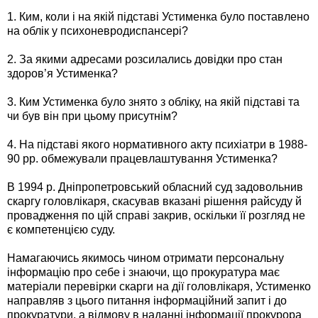
1. Ким, коли і на якій підставі Устименка було поставлено
на облік у психоневродиспансері?
2. За якими адресами розсилались довідки про стан
здоров’я Устименка?
3. Ким Устименка було знято з обліку, на якій підставі та
чи був він при цьому присутнім?
4. На підставі якого нормативного акту психіатри в 1988-
90 рр. обмежували працевлаштування Устименка?
В 1994 р. Дніпропетровський обласний суд задовольнив
скаргу головлікаря, скасував вказані рішення райсуду й
провадження по цій справі закрив, оскільки її розгляд не
є компетенцією суду.
Намагаючись якимось чином отримати персональну
інформацію про себе і знаючи, що прокуратура має
матеріали перевірки скарги на дії головлікаря, Устименко
направляв з цього питання інформаційний запит і до
прокуратури, а відмову в наданні інформації прокурора