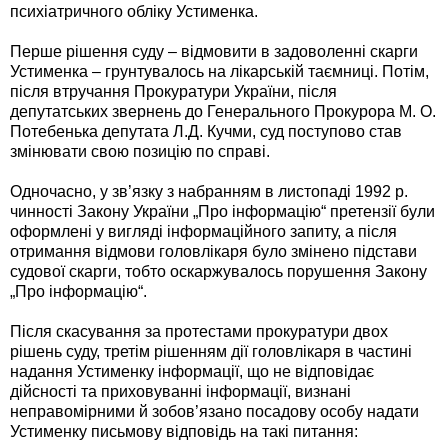
психіатричного обліку Устименка.
Перше рішення суду – відмовити в задоволенні скарги
Устименка – грунтувалось на лікарській таємниці. Потім,
після втручання Прокуратури України, після
депутатських звернень до Генерального Прокурора М. О.
Потебенька депутата Л.Д. Кучми, суд поступово став
змінювати свою позицію по справі.
Одночасно, у зв’язку з набранням в листопаді 1992 р.
чинності Закону України „Про інформацію“ претензії були
оформлені у вигляді інформаційного запиту, а після
отримання відмови головлікаря було змінено підстави
судової скарги, тобто оскаржувалось порушення Закону
„Про інформацію“.
Після скасування за протестами прокуратури двох
рішень суду, третім рішенням дії головлікаря в частині
надання Устименку інформації, що не відповідає
дійсності та приховуванні інформації, визнані
неправомірними й зобов’язано посадову особу надати
Устименку письмову відповідь на такі питання: