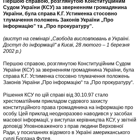
Першою справою, розглянутою Конституційним
Судом України (КСУ) за зверненням громадянина
України, була справа К.Г. Устименка стосовно
тлумачення положень Законів України „Про
інформацію“ та „Про прокуратуру“.
(виступ на семінарі „Свобода висловлювань в Україні.
Доступ до інформації“ в Києві, 28 лютого – 1 березня
2002 р.)
Першою справою, розглянутою Конституційним Судом
України (КСУ) за зверненням громадянина України, була
справа К.Г. Устименка стосовно тлумачення положень
Законів України „Про інформацію“ та „Про прокуратуру“.
Рішення КСУ по цій справі від 30.10.97 стало
хрестоматійним прикладом судового захисту
конституційного права громадянина на інформацію про
особу. Цей приклад неодноразово наводився у засобах
масової інформації, у виступах керівництва КСУ, у звітній
доповіді Уповноваженого з прав людини Верховної
Ради, у посиланнях відомого в Україні американського
судді Богдана Футея.