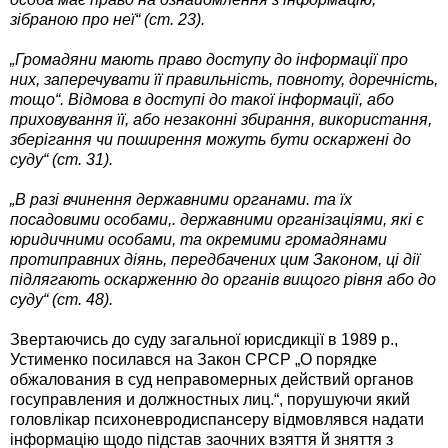
зібраною про неї“ (ст. 23).
„Громадяни мають право доступу до інформації про
них, заперечувати її правильність, повноту, доречність,
тощо“. Відмова в доступі до такої інформації, або
приховування її, або незаконні збирання, використання,
зберігання чи поширення можуть бути оскаржені до
суду“ (ст. 31).
„В разі вчинення державними органами. та їх
посадовими особами,. державними організаціями, які є
юридичними особами, та окремими громадянами
протиправних діянь, передбачених цим Законом, ці дії
підлягають оскарженню до органів вищого рівня або до
суду“ (ст. 48).
Звертаючись до суду загальної юрисдикції в 1989 р.,
Устименко посилався на Закон СРСР „О порядке
обжалования в суд неправомерных действий органов
госуправления и должностных лиц.“, порушуючи який
головлікар психоневродиспансеру відмовлявся надати
інформацію щодо підстав заочних взяття й зняття з