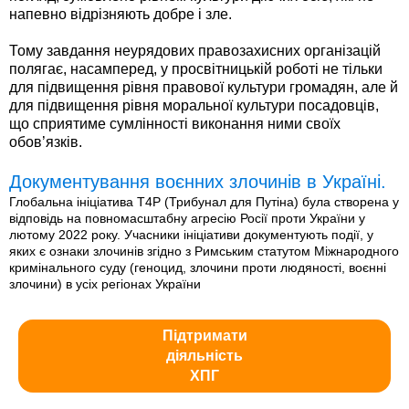
напевно відрізняють добре і зле.
Тому завдання неурядових правозахисних організацій
полягає, насамперед, у просвітницькій роботі не тільки
для підвищення рівня правової культури громадян, але й
для підвищення рівня моральної культури посадовців,
що сприятиме сумлінності виконання ними своїх
обов’язків.
Документування воєнних злочинів в Україні.
Глобальна ініціатива T4P (Трибунал для Путіна) була створена у
відповідь на повномасштабну агресію Росії проти України у
лютому 2022 року. Учасники ініціативи документують події, у
яких є ознаки злочинів згідно з Римським статутом Міжнародного
кримінального суду (геноцид, злочини проти людяності, воєнні
злочини) в усіх регіонах України
Підтримати
діяльність
ХПГ