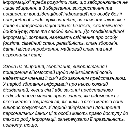
інформацію“ треба розуміти так, що забороняється не
лише збирання, а й зберігання, використання та
поширення конфіденційної інформації про особу без її
попередньої згоди, крім випадків, визначених законом, і
лише в інтересах національної безпеки, економічного
добробуту, прав та свобод людини. До конфіденційної
інформації, зокрема, належать свідчення про особу
(освіта, сімейний стан, релігійність, стан здоров’я,
дата і місце народження, майновий стан та інші
персональні дані).
Згода на збирання, зберігання, використання і
поширення відомостей щодо недієздатної особи
надається членам її сім’ї або законним представником.
У період збирання інформації про нього кожний
дієздатний, члени сім’ї або законні представники
недієздатного мають право знати, які відомості і з
якою метою збираються, як, ким і з якою метою вони
використовуються. У період зберігання і поширення
персональних даних ці ж особи мають право доступу до
такого роду інформації, заперечувати її правильність,
повноту, тощо.