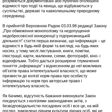
розуміються документовані або публічно оголошені
відомості про події та явища, що відбуваються у
суспільстві, державі та навколишньому природному
середовищі.
В прийнятій Верховною Радою 03.03.98 редакції Закону
„Про обмеження монополізму та недопущення
недобросовісної конкуренції у підприємницькій
діяльності“ стаття перша визначає, що інформація – це
відомості в будь-якій формі та вигляді, на будь-яких
носіях, у тому числі листування, книги, помітки,
ілюстрації, карти, малюнки, схеми, фотографії, кіно- і
відеофільми. Тобто дається розширене тлумачення
поняття „інформація“ з віднесенням до неї можливих
об’єктів права інтелектуальної власності, що може
призвести до колізії норм права про особисту
інформацію та норм про авторське право і
інтелектуальну власність.
Як бачимо, відсутність бажання виконувати Закон
поєднується з колізіями законодавчих актів, з
безвідповідальністю посадових осіб і все це, на мій
погляд, зумовлено рівнем культури діючих осіб, які не