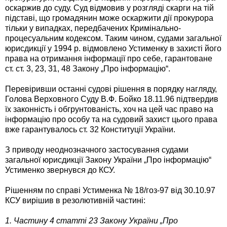
оскаржив до суду. Суд відмовив у розгляді скарги на тій
підставі, що громадянин може оскаржити дії прокурора
тільки у випадках, передбачених Кримінально-
процесуальним кодексом. Таким чином, судами загальної
юрисдикції у 1994 р. відмовлено Устименку в захисті його
права на отримання інформації про себе, гарантоване
ст. ст. 3, 23, 31, 48 Закону „Про інформацію“.
Перевіривши останні судові рішення в порядку нагляду,
Голова Верховного Суду В.Ф. Бойко 18.11.96 підтвердив
їх законність і обгрунтованість, хоч на цей час право на
інформацію про особу та на судовий захист цього права
вже гарантувалось ст. 32 Конституції України.
З приводу неоднозначного застосування судами
загальної юрисдикції Закону України „Про інформацію“
Устименко звернувся до КСУ.
Рішенням по справі Устименка № 18/гоз-97 від 30.10.97
КСУ вирішив в резолютивній частині:
1. Частину 4 статті 23 Закону України „Про