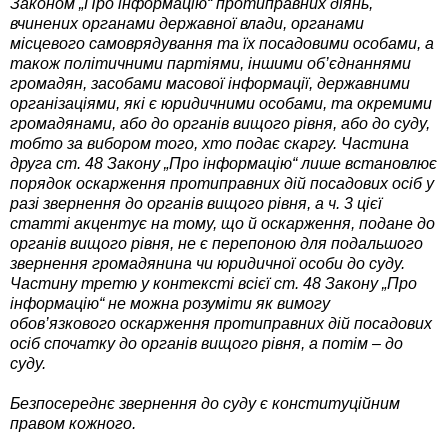
Законом „Про інформацію“ протиправних діянь,
вчинених органами державної влади, органами
місцевого самоврядування та їх посадовими особами, а
також політичними партіями, іншими об’єднаннями
громадян, засобами масової інформації, державними
організаціями, які є юридичними особами, та окремими
громадянами, або до органів вищого рівня, або до суду,
тобто за вибором того, хто подає скаргу. Частина
друга ст. 48 Закону „Про інформацію“ лише встановлює
порядок оскарження протиправних дій посадових осіб у
разі звернення до органів вищого рівня, а ч. 3 цієї
статті акцентує на тому, що й оскарження, подане до
органів вищого рівня, не є перепоною для подальшого
звернення громадянина чи юридичної особи до суду.
Частину третю у контексті всієї ст. 48 Закону „Про
інформацію“ не можна розуміти як вимогу
обов’язкового оскарження протиправних дій посадових
осіб спочатку до органів вищого рівня, а потім – до
суду.
Безпосереднє звернення до суду є конституційним
правом кожного.