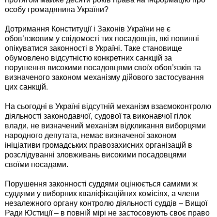
особу громадянина України?
Дотримання Конституції і Законів України не є
обов’язковим у свідомості тих посадовців, які повинні
опікуватися законності в Україні. Таке становище
обумовлено відсутністю конкретних санкцій за
порушення високими посадовцями своїх обов’язків та
визначеного законом механізму дійового застосування
цих санкцій.
На сьогодні в Україні відсутній механізм взаємоконтролю
діяльності законодавчої, судової та виконавчої гілок
влади, не визначений механізм відкликання виборцями
народного депутата, немає визначеної законом
ініціативи громадських правозахисних організацій в
розслідуванні зловживань високими посадовцями
своїми посадами.
Порушення законності суддями оцінюється самими ж
суддями у виборних кваліфікаційних комісіях, а члени
незалежного органу контролю діяльності суддів – Вищої
Ради Юстиції – в повній мірі не застосовують своє право