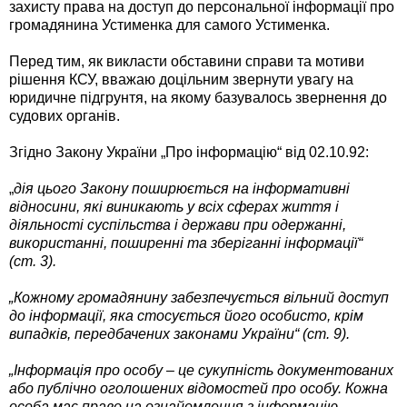
захисту права на доступ до персональної інформації про
громадянина Устименка для самого Устименка.
Перед тим, як викласти обставини справи та мотиви
рішення КСУ, вважаю доцільним звернути увагу на
юридичне підгрунтя, на якому базувалось звернення до
судових органів.
Згідно Закону України „Про інформацію“ від 02.10.92:
„
дія цього Закону поширюється на інформативні
відносини, які виникають у всіх сферах життя і
діяльності суспільства і держави при одержанні,
використанні, поширенні та зберіганні інформації“
(ст. 3).
„Кожному громадянину забезпечується вільний доступ
до інформації, яка стосується його особисто, крім
випадків, передбачених законами України“ (ст. 9).
„Інформація про особу – це сукупність документованих
або публічно оголошених відомостей про особу. Кожна
особа має право на ознайомлення з інформацію,