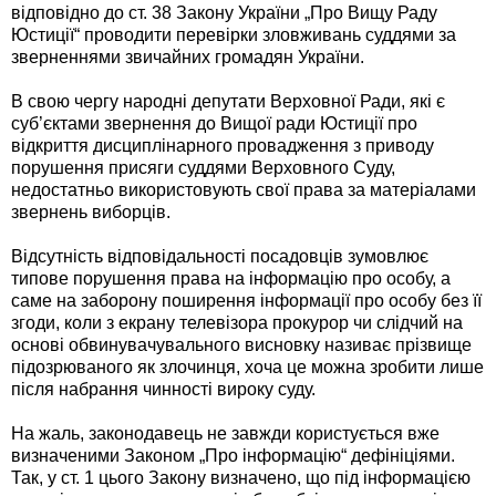
відповідно до ст. 38 Закону України „Про Вищу Раду
Юстиції“ проводити перевірки зловживань суддями за
зверненнями звичайних громадян України.
В свою чергу народні депутати Верховної Ради, які є
суб’єктами звернення до Вищої ради Юстиції про
відкриття дисциплінарного провадження з приводу
порушення присяги суддями Верховного Суду,
недостатньо використовують свої права за матеріалами
звернень виборців.
Відсутність відповідальності посадовців зумовлює
типове порушення права на інформацію про особу, а
саме на заборону поширення інформації про особу без її
згоди, коли з екрану телевізора прокурор чи слідчий на
основі обвинувачувального висновку називає прізвище
підозрюваного як злочинця, хоча це можна зробити лише
після набрання чинності вироку суду.
На жаль, законодавець не завжди користується вже
визначеними Законом „Про інформацію“ дефініціями.
Так, у ст. 1 цього Закону визначено, що під інформацією