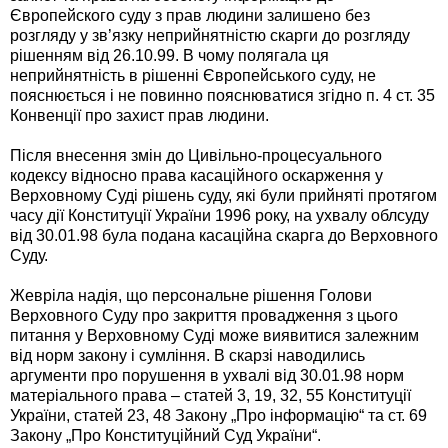
Європейского суду з прав людини залишено без
розгляду у зв’язку неприйнятністю скарги до розгляду
рішенням від 26.10.99. В чому полягала ця
неприйнятність в рішенні Європейського суду, не
пояснюється і не повинно пояснюватися згідно п. 4 ст. 35
Конвенції про захист прав людини.
Після внесення змін до Цивільно-процесуального
кодексу відносно права касаційного оскарження у
Верховному Суді рішень суду, які були прийняті протягом
часу дії Конституції України 1996 року, на ухвалу облсуду
від 30.01.98 була подана касаційна скарга до Верховного
Суду.
Жевріла надія, що персональне рішення Голови
Верховного Суду про закриття провадження з цього
питання у Верховному Суді може виявитися залежним
від норм закону і сумління. В скарзі наводились
аргументи про порушення в ухвалі від 30.01.98 норм
матеріального права – статей 3, 19, 32, 55 Конституції
України, статей 23, 48 Закону „Про інформацію“ та ст. 69
Закону „Про Конституційний Суд України“.