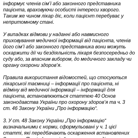
інформує членів сім’ї або законного представника
пацієнта, враховуючи особисті інтереси хворого.
Таким же чином лікар діє, коли пацієнт перебуває у
непритомному стані.
У випадках відмови у наданні або навмисного
приховування медичної інформації від пацієнта, членів
його сім’ї або законного представника вони можуть
оскаржити дії чи бездіяльність лікаря безпосередньо до
суду або, за власним вибором, до медичного закладу чи
органу охорони здоров’я.
Правила використання відомостей, що стосуються
лікарської таємниці – інформації про пацієнта, ні
відміну від медичної інформації – інформації для
пацієнта, встановлюються статтею 40 Основ
законодавства України про охорону здоров’я та ч. 3
ст. 46 Закону України „Про інформацію“.
3. У ст. 48 Закону України „Про інформацію“
визначальними є норми, сформульовані у ч. 1 цієї
статті, які передбачають оскарження встановлених