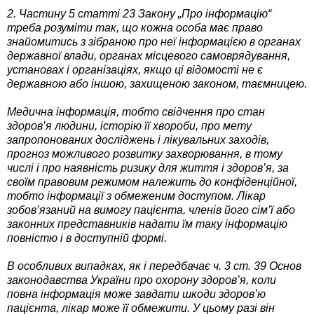
2. Частину 5 статті 23 Закону „Про інформацію“
треба розуміти так, що кожна особа має право
знайомитись з зібраною про неї інформацією в органах
державної влади, органах місцевого самоврядування,
установах і організаціях, якщо ці відомості не є
державною або іншою, захищеною законом, таємницею.
Медична інформація, тобто свідчення про стан
здоров’я людини, історію її хвороби, про мету
запропонованих досліджень і лікувальних заходів,
прогноз можливого розвитку захворювання, в тому
числі і про наявність ризику для життя і здоров’я, за
своїм правовим режимом належить до конфіденційної,
тобто інформації з обмеженим доступом. Лікар
зобов’язаний на вимогу пацієнта, членів його сім’ї або
законних представників надати їм таку інформацію
повністю і в доступній формі.
В особливих випадках, як і передбачає ч. 3 ст. 39 Основ
законодавства України про охорону здоров’я, коли
повна інформація може завдати шкоди здоров’ю
пацієнта, лікар може її обмежити. У цьому разі він