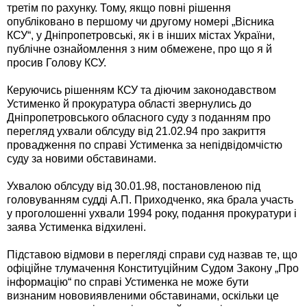
третім по рахунку. Тому, якщо повні рішення
опубліковано в першому чи другому номері „Вісника
КСУ“, у Дніпропетровські, як і в інших містах України,
публічне ознайомлення з ним обмежене, про що я й
просив Голову КСУ.
Керуючись рішенням КСУ та діючим законодавством
Устименко й прокуратура області звернулись до
Дніпропетровського обласного суду з поданням про
перегляд ухвали облсуду від 21.02.94 про закриття
провадження по справі Устименка за непідвідомчістю
суду за новими обставинами.
Ухвалою облсуду від 30.01.98, постановленою під
головуванням судді А.П. Приходченко, яка брала участь
у проголошенні ухвали 1994 року, подання прокуратури і
заява Устименка відхилені.
Підставою відмови в перегляді справи суд назвав те, що
офіційне тлумачення Конституційним Судом Закону „Про
інформацію“ по справі Устименка не може бути
визнаним нововиявленими обставинами, оскільки це