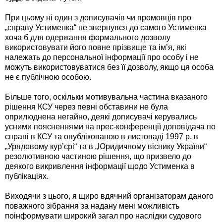
При цьому ні один з дописувачів чи промовців про
„справу Устименка“ не звернувся до самого Устименка
хоча б для одержання формального дозволу
використовувати його повне прізвище та ім’я, які
належать до персональної інформації про особу і не
можуть використовуватися без її дозволу, якщо ця особа
не є публічною особою.
Більше того, оскільки мотивувальна частина вказаного
рішення КСУ через певні обставини не була
оприлюднена негайно, деякі дописувачі керувались
усними поясненнями на прес-конференції доповідача по
справі в КСУ та опублікованою в листопаді 1997 р. в
„Урядовому кур’єрі“ та в „Юридичному віснику України“
резолютивною частиною рішення, що призвело до
деякого викривлення інформації щодо Устименка в
публікаціях.
Виходячи з цього, я щиро вдячний організаторам даного
поважного зібрання за надану мені можливість
поінформувати широкий загал про наслідки судового