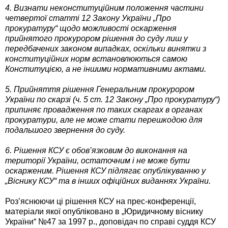
4. Визнати неконституційним положення частини
четвертої статті 12 Закону України „Про
прокуратуру“ щодо можливості оскарження
прийнятого прокурором рішення до суду лиш у
передбачених законом випадках, оскільки винятки з
конституційних норм встановлюються самою
Конституцією, а не іншими нормативними актами.
5. Прийняття рішення Генеральним прокурором
України по скарзі (ч. 5 ст. 12 Закону „Про прокуратуру“)
припиняє провадження по таких скаргах в органах
прокуратури, але не може стати перешкодою для
подальшого звернення до суду.
6. Рішення КСУ є обов’язковим до виконання на
території України, остаточним і не може бути
оскарженим. Рішення КСУ підлягає опублікуванню у
„Віснику КСУ“ та в інших офіційних виданнях України.
Роз’яснюючи ці рішення КСУ на прес-конференції,
матеріали якої опубліковано в „Юридичному віснику
України“ №47 за 1997 р., доповідач по справі суддя КСУ