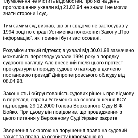
тлумачення не містить відомостей, про які на день
проголошення ухвали від 21.02.94 не знали і не могли
знати сторони і суд.
Тим самим суд визнав, що він свідомо не застосував у
1994 році по справі Устименка положення Закону „Про
інформацію“, які повинні бути застосовані.
Розуміючи такий підтекст, в ухвалі від 30.01.98 зазначено
можливість перегляду ухвали 1994 року в порядку
судового нагляду. Але внесений після цього протест
прокуратури в порядку судового нагляду відхилено
постановою президії Дніпропетровського облсуду від
08.04.98.
Законність і обгрунтованість судових рішень про відмову
в перегляді справи Устименка на основі рішення КСУ
підтвердив 29.12.2000 Голова Верховного Суду В.Ф.
Бойко. При цьому він повідомив, що провадження з
цього питання у Верховному Суді України закрите.
Звернення з скаргою на порушення права на судовий
захист та права на особисту інформацію до