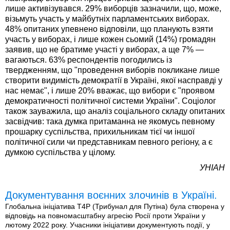
лише активізувався. 29% виборців зазначили, що, може,
візьмуть участь у майбутніх парламентських виборах.
48% опитаних упевнено відповіли, що планують взяти
участь у виборах, і лише кожен сьомий (14%) громадян
заявив, що не братиме участі у виборах, а ще 7% —
вагаються. 63% респондентів погодились із
твердженням, що "проведення виборів покликане лише
створити видимість демократії в Україні, якої насправді у
нас немає", і лише 20% вважає, що вибори є "проявом
демократичності політичної системи України". Соціолог
також зауважила, що аналіз соціального складу опитаних
засвідчив: така думка притаманна не якомусь певному
прошарку суспільства, прихильникам тієї чи іншої
політичної сили чи представникам певного регіону, а є
думкою суспільства у цілому.
УНІАН
Документування воєнних злочинів в Україні.
Глобальна ініціатива T4P (Трибунал для Путіна) була створена у
відповідь на повномасштабну агресію Росії проти України у
лютому 2022 року. Учасники ініціативи документують події, у