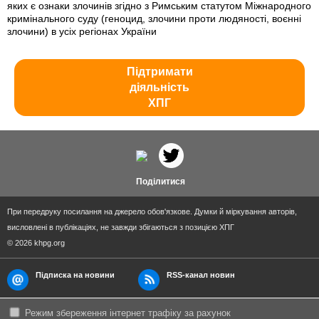
яких є ознаки злочинів згідно з Римським статутом Міжнародного
кримінального суду (геноцид, злочини проти людяності, воєнні
злочини) в усіх регіонах України
Підтримати
діяльність
ХПГ
Поділитися
При передруку посилання на джерело обов'язкове. Думки й міркування авторів,
висловлені в публікаціях, не завжди збігаються з позицією ХПГ
© 2026 khpg.org
Підписка на новини
RSS-канал новин
Режим збереження інтернет трафіку за рахунок